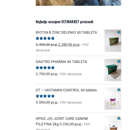
Najbolje ocenjeni VETMARKET proizvodi
BIOTIN B ZINC SELENIO 60 TABLETA
Originalna
Trenutna
Ocenjeno
2.400,00
рсд
2.280,00
рсд
/ PDV
sa
5.00
od 5
cena
cena
obračunat
je
je:
bila:
2.280,00 рсд.
GASTRO PHARMA 60 TABLETA
2.400,00 рсд.
Ocenjeno
2.700,00
рсд
/ PDV obračunat
sa
5.00
od 5
ST – HISTAMIN CONTROL 60 tablets
Ocenjeno
3.500,00
рсд
/ PDV obračunat
sa
5.00
od 5
HPDD J/D JOINT CARE CANINE
PILETINA 2kg
3.230,00
рсд
/ PDV
obračunat