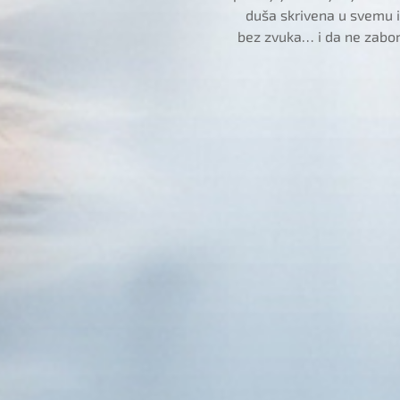
duša skrivena u svemu
bez zvuka… i da ne zabo