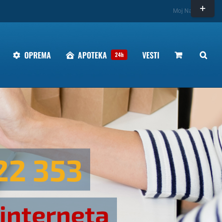
Toggle
Moj Nalog
Sliding
Bar
Area
OPREMA
APOTEKA
VESTI
24h
22 353
 interneta