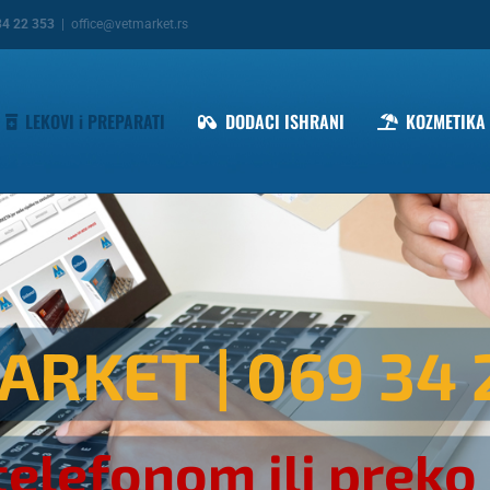
34 22 353
|
office@vetmarket.rs
LEKOVI i PREPARATI
DODACI ISHRANI
KOZMETIKA
ARKET
| 069 34 
telefonom ili preko