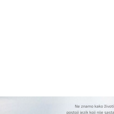
Ne znamo kako životin
postoji jezik koji nije sas