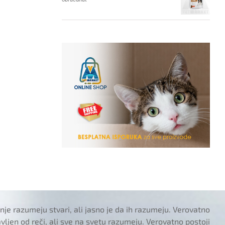
je razumeju stvari, ali jasno je da ih razumeju. Verovatno
tavljen od reči, ali sve na svetu razumeju. Verovatno postoji