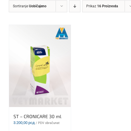
Sortiranje
Uobičajeno
Prikaz
16 Proizvoda
ST – CRONICARE 30 ml
3.200,00
рсд
/ PDV obračunat