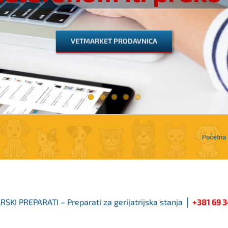
VETMARKET PRODAVNICA
Početna
KI PREPARATI – Preparati za gerijatrijska stanja
│
+381 69 3