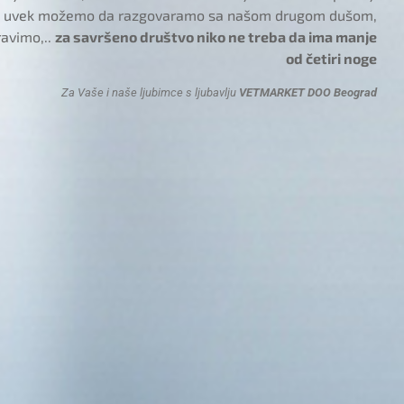
 i uvek možemo da razgovaramo sa našom drugom dušom,
ravimo,..
za savršeno društvo niko ne treba da ima manje
od četiri noge
Za Vaše i naše ljubimce s ljubavlju
VETMARKET DOO Beograd