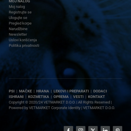
MOJ NALOG
Moj nalog
Registrujte se
Ulogujte se
Pregled korpe
Narudžbine
Newsletter
Uslovi korišćenja
Politika privatnosti
PSI
|
MAČKE
|
HRANA
|
LEKOVI I PREPARATI
|
DODACI
ISHRANI
|
KOZMETIKA
|
OPREMA
|
VESTI
|
KONTAKT
Copyright © 2020/24 VETMARKET D.O.O. | All Rights Reserved |
Powered by
VETMARKET Corporate Identity
|
VETMARKET D.O.O.