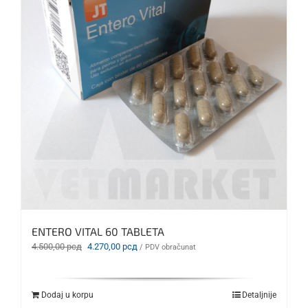
ENTERO VITAL 60 TABLETA
Originalna
Trenutna
4.500,00
рсд
4.270,00
рсд
/ PDV obračunat
cena
cena
je
je:
bila:
4.270,00 рсд.
Dodaj u korpu
Detaljnije
4.500,00 рсд.