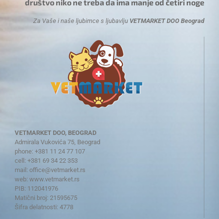
društvo niko ne treba da ima manje od četiri noge
Za Vaše i naše ljubimce s ljubavlju
VETMARKET DOO Beograd
VETMARKET DOO, BEOGRAD
Admirala Vukovića 75, Beograd
phone: +381 11 24 77 107
cell: +381 69 34 22 353
mail:
office@vetmarket.rs
web:
www.vetmarket.rs
PIB: 112041976
Matični broj: 21595675
Šifra delatnosti: 4778