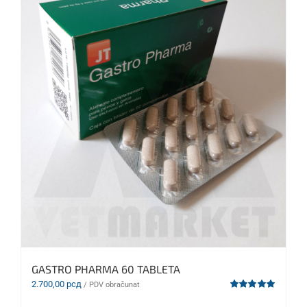
GASTRO PHARMA 60 TABLETA
2.700,00
рсд
/ PDV obračunat
Ocenjeno
sa
5.00
od 5