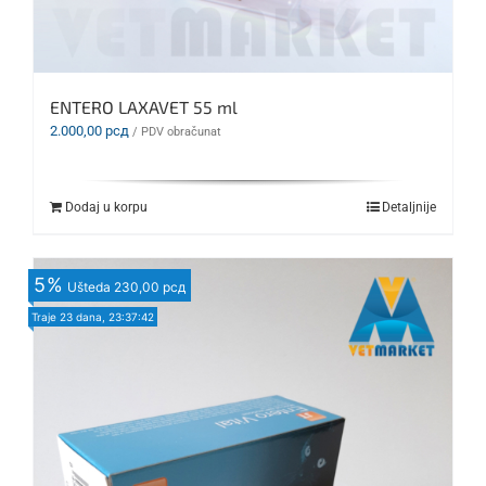
ENTERO LAXAVET 55 ml
2.000,00
рсд
/ PDV obračunat
Dodaj u korpu
Detaljnije
5
%
Ušteda
230,00 рсд
Traje
23 dana, 23:37:40