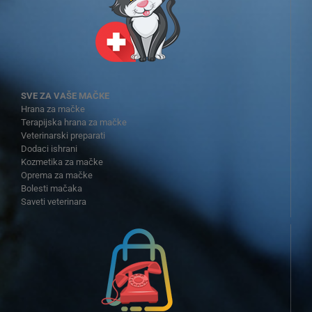
SVE ZA VAŠE MAČKE
Hrana za mačke
Terapijska hrana za mačke
Veterinarski preparati
Dodaci ishrani
Kozmetika za mačke
Oprema za mačke
Bolesti mačaka
Saveti veterinara