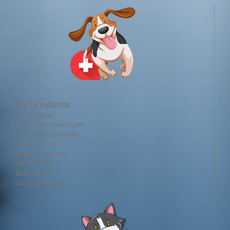
SVE ZA VAŠE PSE
Hrana za pse
Terapijska hrana za pse
Veterinarski preparati
Dodaci ishrani
Kozmetika za pse
Oprema za pse
Bolesti pasa
Saveti veterinara