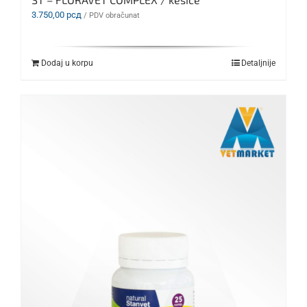
3.750,00
рсд
/ PDV obračunat
Dodaj u korpu
Detaljnije