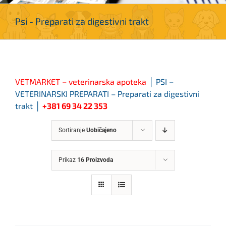
Psi - Preparati za digestivni trakt
VETMARKET – veterinarska apoteka
│ PSI –
VETERINARSKI PREPARATI – Preparati za digestivni
trakt
│
+381 69 34 22 353
Sortiranje
Uobičajeno
Prikaz
16 Proizvoda