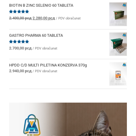
BIOTIN B ZINC SELENIO 60 TABLETA
Originalna
Trenutna
Ocenjeno
2.400,00
рсд
2.280,00
рсд
/ PDV obračunat
sa
5.00
od 5
cena
cena
je
je:
bila:
2.280,00 рсд.
GASTRO PHARMA 60 TABLETA
2.400,00 рсд.
Ocenjeno
2.700,00
рсд
/ PDV obračunat
sa
5.00
od 5
HPDD C/D MULTI PILETINA KONZERVA 370g
2.940,00
рсд
/ PDV obračunat