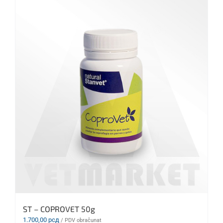
ST – COPROVET 50g
1.700,00
рсд
/ PDV obračunat