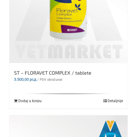
ST – FLORAVET COMPLEX / tablete
3.500,00
рсд
/ PDV obračunat
Dodaj u korpu
Detaljnije