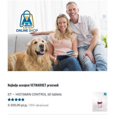
Najbolje ocenjeni VETMARKET proizvodi
ST – HISTAMIN CONTROL 60 tablets
Ocenjeno
3.500,00
рсд
/ PDV obračunat
sa
5.00
od 5