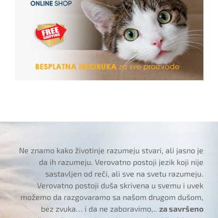
Ne znamo kako životinje razumeju stvari, ali jasno je
da ih razumeju. Verovatno postoji jezik koji nije
sastavljen od reči, ali sve na svetu razumeju.
Verovatno postoji duša skrivena u svemu i uvek
možemo da razgovaramo sa našom drugom dušom,
bez zvuka… i da ne zaboravimo,..
za savršeno