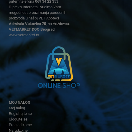
putem telefona
069 34 22 353
ili preko Interneta. Nudimo Vam
mogućnost preuzimanja poručenih
proizvoda u našoj VET Apoteci
Admirala Vukovića 75
, na Voždovcu.
VETMARKET DOO Beograd
www.vetmarket.rs
MOJ NALOG
Moj nalog
Registrujte se
Ulogujte se
Pregled korpe
Narudžbine