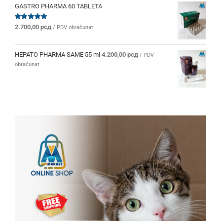
bila:
2.280,00 рсд.
GASTRO PHARMA 60 TABLETA
2.400,00 рсд.
Ocenjeno
2.700,00
рсд
/ PDV obračunat
sa
5.00
od 5
HEPATO PHARMA SAME 55 ml
4.200,00
рсд
/ PDV
obračunat