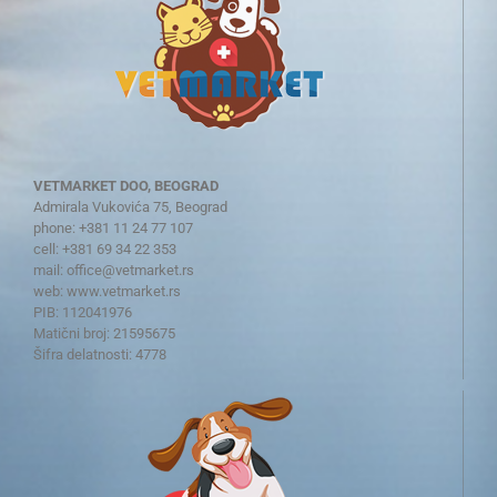
VETMARKET DOO, BEOGRAD
Admirala Vukovića 75, Beograd
phone: +381 11 24 77 107
cell: +381 69 34 22 353
mail:
office@vetmarket.rs
web:
www.vetmarket.rs
PIB: 112041976
Matični broj: 21595675
Šifra delatnosti: 4778