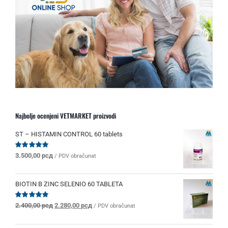
Najbolje ocenjeni VETMARKET proizvodi
ST – HISTAMIN CONTROL 60 tablets
Ocenjeno
3.500,00
рсд
/ PDV obračunat
sa
5.00
od 5
BIOTIN B ZINC SELENIO 60 TABLETA
Originalna
Trenutna
Ocenjeno
2.400,00
рсд
2.280,00
рсд
/ PDV obračunat
sa
5.00
od 5
cena
cena
je
je: