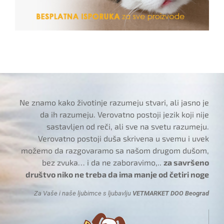
Ne znamo kako životinje razumeju stvari, ali jasno je
da ih razumeju. Verovatno postoji jezik koji nije
sastavljen od reči, ali sve na svetu razumeju.
Verovatno postoji duša skrivena u svemu i uvek
možemo da razgovaramo sa našom drugom dušom,
bez zvuka… i da ne zaboravimo,..
za savršeno
društvo niko ne treba da ima manje od četiri noge
Za Vaše i naše ljubimce s ljubavlju
VETMARKET DOO Beograd