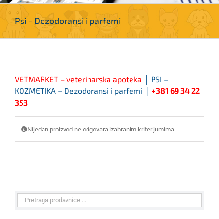
Psi - Dezodoransi i parfemi
VETMARKET – veterinarska apoteka
│ PSI –
KOZMETIKA – Dezodoransi i parfemi
│
+381 69 34 22
353
Nijedan proizvod ne odgovara izabranim kriterijumima.