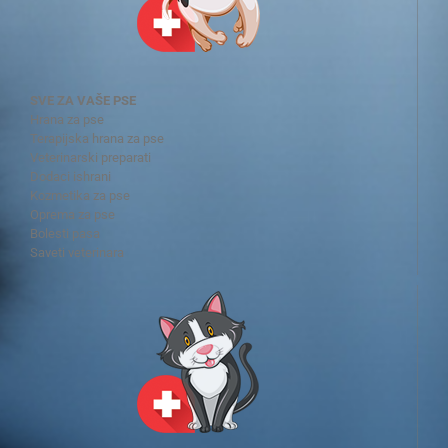
SVE ZA VAŠE PSE
Hrana za pse
Terapijska hrana za pse
Veterinarski preparati
Dodaci ishrani
Kozmetika za pse
Oprema za pse
Bolesti pasa
Saveti veterinara