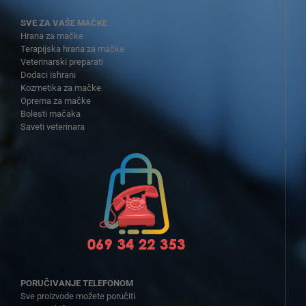
SVE ZA VAŠE MAČKE
Hrana za mačke
Terapijska hrana za mačke
Veterinarski preparati
Dodaci ishrani
Kozmetika za mačke
Oprema za mačke
Bolesti mačaka
Saveti veterinara
PORUČIVANJE TELEFONOM
Sve proizvode možete poručiti