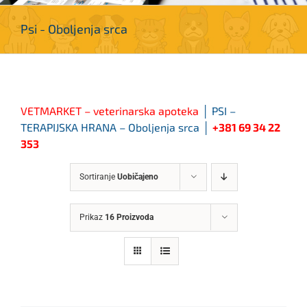
Psi - Oboljenja srca
VETMARKET – veterinarska apoteka
│ PSI –
TERAPIJSKA HRANA – Oboljenja srca
│
+381 69 34 22
353
Sortiranje
Uobičajeno
Prikaz
16 Proizvoda