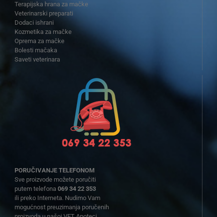
Terapijska hrana za mačke
Veterinarski preparati
Dodaci ishrani
Kozmetika za mačke
Oprema za mačke
Bolesti mačaka
Saveti veterinara
PORUČIVANJE TELEFONOM
Sve proizvode možete poručiti
putem telefona
069 34 22 353
ili preko Interneta. Nudimo Vam
mogućnost preuzimanja poručenih
proizvoda u našoj VET Apoteci