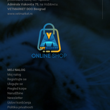
Admirala Vukovića 75
, na Voždovcu.
VETMARKET DOO Beograd
www.vetmarket.rs
MOJ NALOG
Moj nalog
Registrujte se
Ulogujte se
Pregled korpe
Narudžbine
Newsletter
Uslovi korišćenja
Politika privatnosti