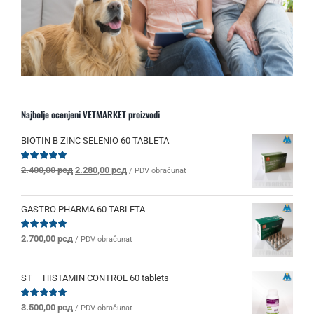
Najbolje ocenjeni VETMARKET proizvodi
BIOTIN B ZINC SELENIO 60 TABLETA
Originalna
Trenutna
Ocenjeno
2.400,00
рсд
2.280,00
рсд
/ PDV obračunat
sa
5.00
od 5
cena
cena
je
je:
bila:
2.280,00 рсд.
GASTRO PHARMA 60 TABLETA
2.400,00 рсд.
Ocenjeno
2.700,00
рсд
/ PDV obračunat
sa
5.00
od 5
ST – HISTAMIN CONTROL 60 tablets
Ocenjeno
3.500,00
рсд
/ PDV obračunat