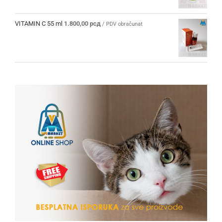
sa
5.00
od 5
VITAMIN C 55 ml
1.800,00
рсд
/ PDV obračunat