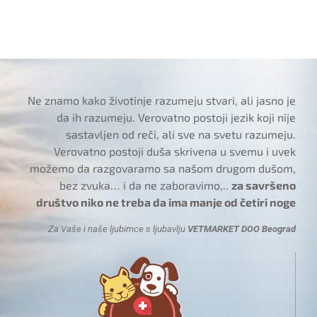
Ne znamo kako životinje razumeju stvari, ali jasno je
da ih razumeju. Verovatno postoji jezik koji nije
sastavljen od reči, ali sve na svetu razumeju.
Verovatno postoji duša skrivena u svemu i uvek
možemo da razgovaramo sa našom drugom dušom,
bez zvuka… i da ne zaboravimo,..
za savršeno
društvo niko ne treba da ima manje od četiri noge
Za Vaše i naše ljubimce s ljubavlju
VETMARKET DOO Beograd