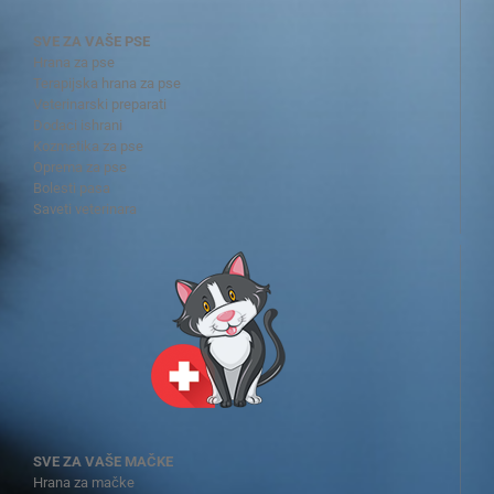
SVE ZA VAŠE PSE
Hrana za pse
Terapijska hrana za pse
Veterinarski preparati
Dodaci ishrani
Kozmetika za pse
Oprema za pse
Bolesti pasa
Saveti veterinara
SVE ZA VAŠE MAČKE
Hrana za mačke