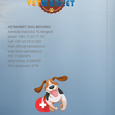
VETMARKET DOO, BEOGRAD
Admirala Vukovića 75, Beograd
phone: +381 11 24 77 107
cell: +381 69 34 22 353
mail:
office@vetmarket.rs
web:
www.vetmarket.rs
PIB: 112041976
Matični broj: 21595675
Šifra delatnosti: 4778