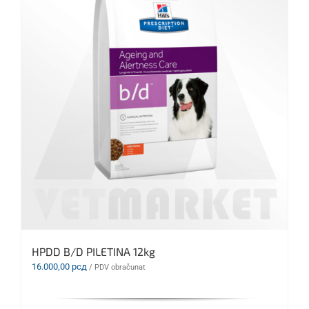
HPDD B/D PILETINA 12kg
16.000,00
рсд
/ PDV obračunat