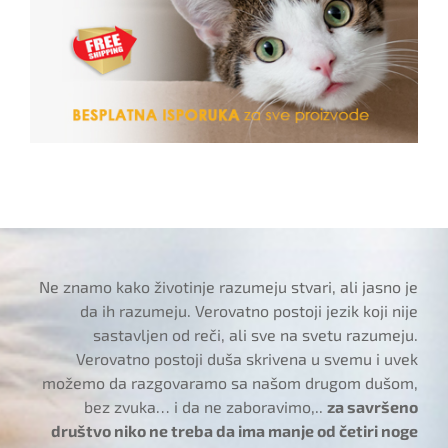
Ne znamo kako životinje razumeju stvari, ali jasno je
da ih razumeju. Verovatno postoji jezik koji nije
sastavljen od reči, ali sve na svetu razumeju.
Verovatno postoji duša skrivena u svemu i uvek
možemo da razgovaramo sa našom drugom dušom,
bez zvuka… i da ne zaboravimo,..
za savršeno
društvo niko ne treba da ima manje od četiri noge