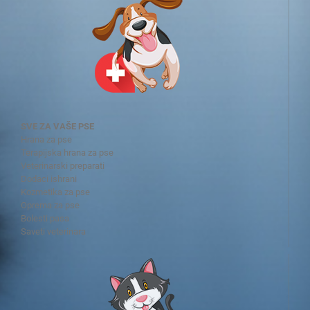
SVE ZA VAŠE PSE
Hrana za pse
Terapijska hrana za pse
Veterinarski preparati
Dodaci ishrani
Kozmetika za pse
Oprema za pse
Bolesti pasa
Saveti veterinara