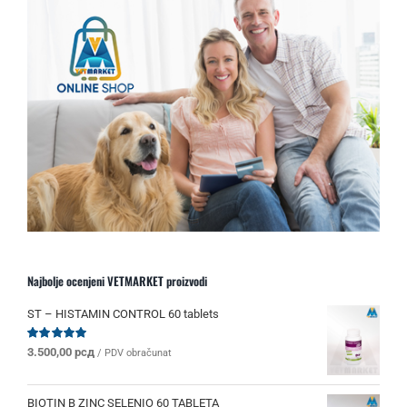
Najbolje ocenjeni VETMARKET proizvodi
ST – HISTAMIN CONTROL 60 tablets
Ocenjeno
3.500,00
рсд
/ PDV obračunat
sa
5.00
od 5
BIOTIN B ZINC SELENIO 60 TABLETA