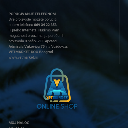
PORUČIVANJE TELEFONOM
Sve proizvode možete poručiti
putem telefona
069 34 22 353
ili preko Interneta. Nudimo Vam
mogućnost preuzimanja poručenih
proizvoda u našoj VET Apoteci
Admirala Vukovića 75
, na Voždovcu.
VETMARKET DOO Beograd
www.vetmarket.rs
MOJ NALOG