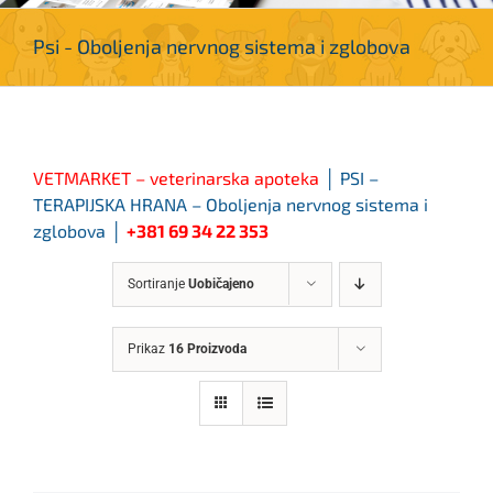
Psi - Oboljenja nervnog sistema i zglobova
VETMARKET – veterinarska apoteka
│ PSI –
TERAPIJSKA HRANA – Oboljenja nervnog sistema i
zglobova
│
+381 69 34 22 353
Sortiranje
Uobičajeno
Prikaz
16 Proizvoda