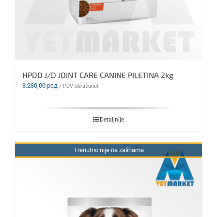
HPDD J/D JOINT CARE CANINE PILETINA 2kg
3.230,00
рсд
/ PDV obračunat
Detaljnije
Trenutno nije na zalihama