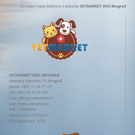
Za Vaše i naše ljubimce s ljubavlju
VETMARKET DOO Beograd
VETMARKET DOO, BEOGRAD
Admirala Vukovića 75, Beograd
phone: +381 11 24 77 107
cell: +381 69 34 22 353
mail:
office@vetmarket.rs
web:
www.vetmarket.rs
PIB: 112041976
Matični broj: 21595675
Šifra delatnosti: 4778