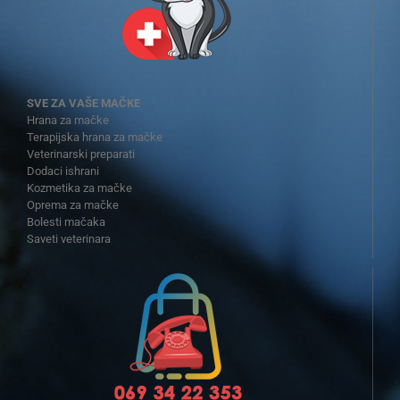
SVE ZA VAŠE MAČKE
Hrana za mačke
Terapijska hrana za mačke
Veterinarski preparati
Dodaci ishrani
Kozmetika za mačke
Oprema za mačke
Bolesti mačaka
Saveti veterinara