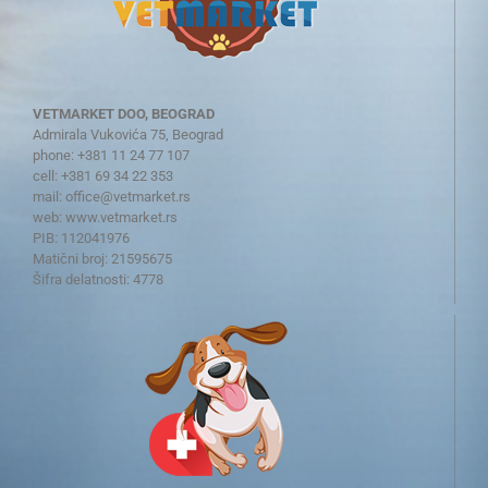
VETMARKET DOO, BEOGRAD
Admirala Vukovića 75, Beograd
phone: +381 11 24 77 107
cell: +381 69 34 22 353
mail:
office@vetmarket.rs
web:
www.vetmarket.rs
PIB: 112041976
Matični broj: 21595675
Šifra delatnosti: 4778