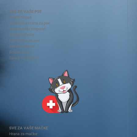
SVE ZA VAŠE PSE
Hrana za pse
Terapijska hrana za pse
Veterinarski preparati
Dodaci ishrani
Kozmetika za pse
Oprema za pse
Bolesti pasa
Saveti veterinara
SVE ZA VAŠE MAČKE
Hrana za mačke