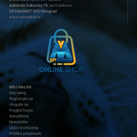
Admirala Vukovića 75
, na Voždovcu.
VETMARKET DOO Beograd
www.vetmarket.rs
MOJ NALOG
Moj nalog
Registrujte se
Ulogujte se
Pregled korpe
Narudžbine
Newsletter
Uslovi korišćenja
Politika privatnosti