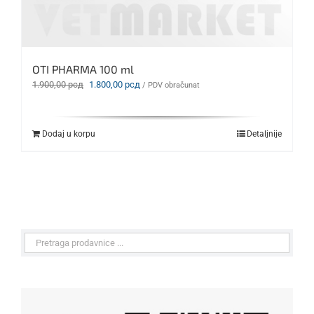
OTI PHARMA 100 ml
Originalna
Trenutna
1.900,00
рсд
1.800,00
рсд
/ PDV obračunat
cena
cena
je
je:
bila:
1.800,00 рсд.
Dodaj u korpu
Detaljnije
1.900,00 рсд.