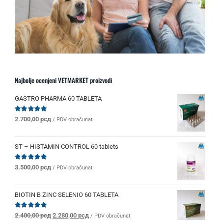
Najbolje ocenjeni VETMARKET proizvodi
GASTRO PHARMA 60 TABLETA
Ocenjeno
2.700,00
рсд
/ PDV obračunat
sa
5.00
od 5
ST – HISTAMIN CONTROL 60 tablets
Ocenjeno
3.500,00
рсд
/ PDV obračunat
sa
5.00
od 5
BIOTIN B ZINC SELENIO 60 TABLETA
Originalna
Trenutna
Ocenjeno
2.400,00
рсд
2.280,00
рсд
/ PDV obračunat