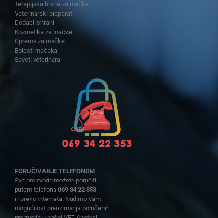
Terapijska hrana za mačke
Veterinarski preparati
Dodaci ishrani
Kozmetika za mačke
Oprema za mačke
Bolesti mačaka
Saveti veterinara
PORUČIVANJE TELEFONOM
Sve proizvode možete poručiti
putem telefona
069 34 22 353
ili preko Interneta. Nudimo Vam
mogućnost preuzimanja poručenih
proizvoda u našoj VET Apoteci