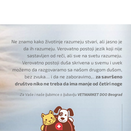
Ne znamo kako životinje razumeju stvari, ali jasno je
da ih razumeju. Verovatno postoji jezik koji nije
sastavljen od reči, ali sve na svetu razumeju.
Verovatno postoji duša skrivena u svemu i uvek
možemo da razgovaramo sa našom drugom dušom,
bez zvuka… i da ne zaboravimo,..
za savršeno
društvo niko ne treba da ima manje od četiri noge
Za Vaše i naše ljubimce s ljubavlju
VETMARKET DOO Beograd