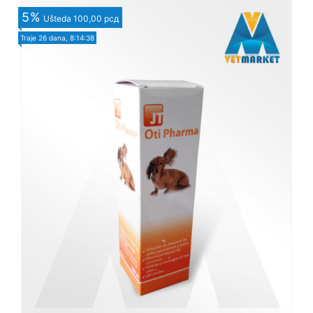
5
%
Ušteda
100,00 рсд
Traje
26 dana, 8:14:37