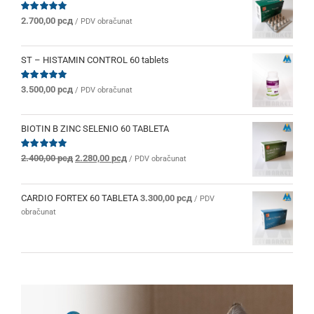
Ocenjeno
2.700,00
рсд
/ PDV obračunat
sa
5.00
od 5
ST – HISTAMIN CONTROL 60 tablets
Ocenjeno
3.500,00
рсд
/ PDV obračunat
sa
5.00
od 5
BIOTIN B ZINC SELENIO 60 TABLETA
Originalna
Trenutna
Ocenjeno
2.400,00
рсд
2.280,00
рсд
/ PDV obračunat
sa
5.00
od 5
cena
cena
je
je:
bila:
2.280,00 рсд.
CARDIO FORTEX 60 TABLETA
3.300,00
рсд
/ PDV
2.400,00 рсд.
obračunat