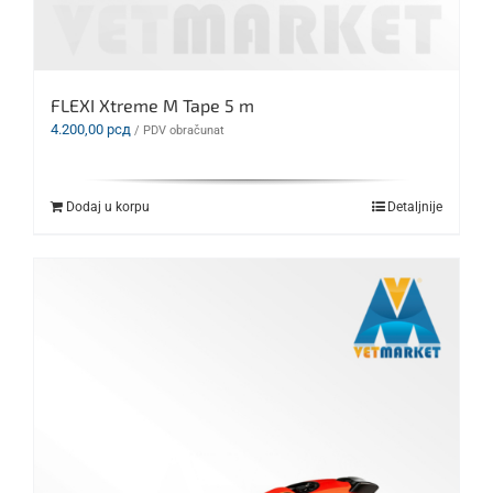
FLEXI Xtreme M Tape 5 m
4.200,00
рсд
/ PDV obračunat
Dodaj u korpu
Detaljnije