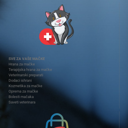
SVE ZA VAŠE MAČKE
Hrana za mačke
Terapijska hrana za mačke
Veterinarski preparati
Dodaci ishrani
Kozmetika za mačke
Oprema za mačke
Bolesti mačaka
Saveti veterinara