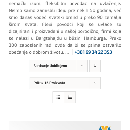
nemački izum, fleksibilni povodac na uvlačenje.
Nismo samo zamislili ideju pre nekih 50 godina, već
smo danas vodeći svetski brend u preko 90 zemalja
širom sveta. Flexi povodci koji se uvlače su
dizajnirani i proizvedeni u našoj porodičnoj firmi koja
se nalazi u Bargtehajdu u blizini Hamburga. Preko
300 zaposlenih radi ovde da bi se psima ostvarilo
obećanje o dobrom životu. … │
+381 69 34 22 353
Sortiranje
Uobičajeno
Prikaz
16 Proizvoda