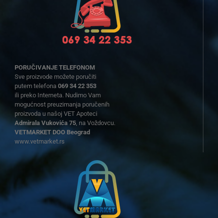
PORUČIVANJE TELEFONOM
Sve proizvode možete poručiti
putem telefona
069 34 22 353
ili preko Interneta. Nudimo Vam
mogućnost preuzimanja poručenih
proizvoda u našoj VET Apoteci
Admirala Vukovića 75
, na Voždovcu.
VETMARKET DOO Beograd
www.vetmarket.rs