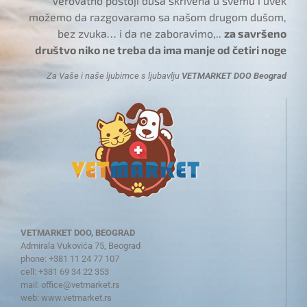
Verovatno postoji duša skrivena u svemu i uvek
možemo da razgovaramo sa našom drugom dušom,
bez zvuka… i da ne zaboravimo,..
za savršeno
društvo niko ne treba da ima manje od četiri noge
Za Vaše i naše ljubimce s ljubavlju
VETMARKET DOO Beograd
VETMARKET DOO, BEOGRAD
Admirala Vukovića 75, Beograd
phone: +381 11 24 77 107
cell: +381 69 34 22 353
mail:
office@vetmarket.rs
web:
www.vetmarket.rs