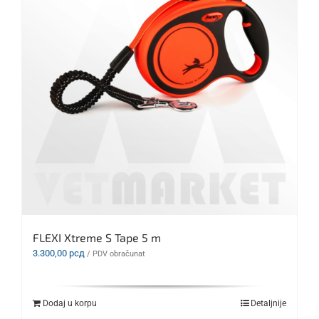
FLEXI Xtreme S Tape 5 m
3.300,00
рсд
/ PDV obračunat
Dodaj u korpu
Detaljnije