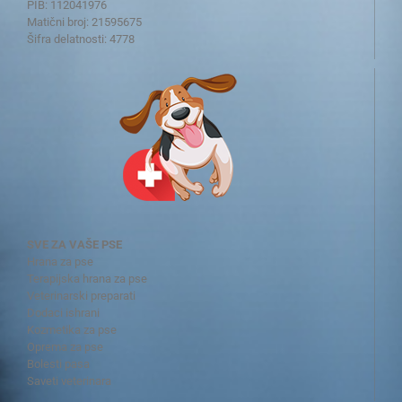
PIB: 112041976
Matični broj: 21595675
Šifra delatnosti: 4778
SVE ZA VAŠE PSE
Hrana za pse
Terapijska hrana za pse
Veterinarski preparati
Dodaci ishrani
Kozmetika za pse
Oprema za pse
Bolesti pasa
Saveti veterinara