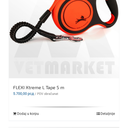
FLEXI Xtreme L Tape 5 m
5.700,00
рсд
/ PDV obračunat
Dodaj u korpu
Detaljnije