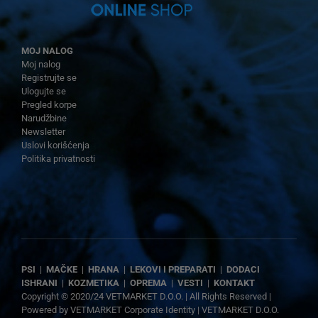
MOJ NALOG
Moj nalog
Registrujte se
Ulogujte se
Pregled korpe
Narudžbine
Newsletter
Uslovi korišćenja
Politika privatnosti
PSI
|
MAČKE
|
HRANA
|
LEKOVI I PREPARATI
|
DODACI
ISHRANI
|
KOZMETIKA
|
OPREMA
|
VESTI
|
KONTAKT
Copyright © 2020/24 VETMARKET D.O.O. | All Rights Reserved |
Powered by
VETMARKET Corporate Identity
|
VETMARKET D.O.O.