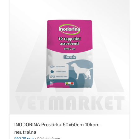
INODORINA Prostirka 60x60cm 10kom –
neutralna
960,00
рсд
/ PDV obračunat