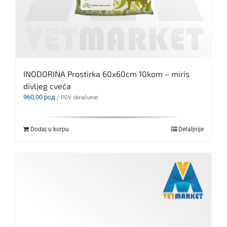
INODORINA Prostirka 60x60cm 10kom – miris
divljeg cveća
960,00
рсд
/ PDV obračunat
Dodaj u korpu
Detaljnije