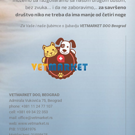
bez zvuka… i da ne zaboravimo,..
za savršeno
društvo niko ne treba da ima manje od četiri noge
Za Vaše i naše ljubimce s ljubavlju
VETMARKET DOO Beograd
VETMARKET DOO, BEOGRAD
Admirala Vukovića 75, Beograd
phone: +381 11 24 77 107
cell: +381 69 34 22 353
mail:
office@vetmarket.rs
web:
www.vetmarket.rs
PIB: 112041976
Matični broj: 21595675