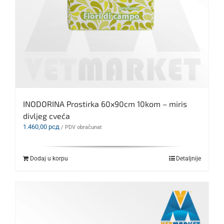
INODORINA Prostirka 60x90cm 10kom – miris
divljeg cveća
1.460,00
рсд
/ PDV obračunat
Dodaj u korpu
Detaljnije