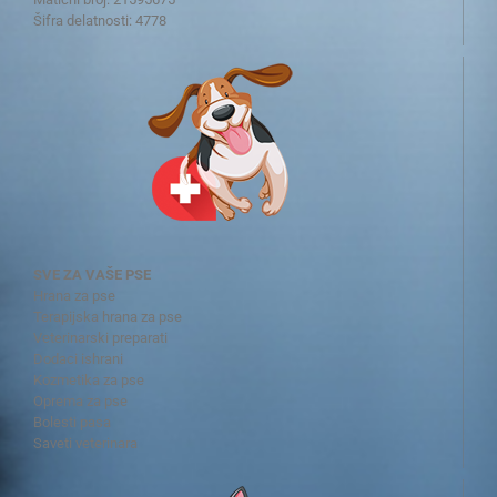
Šifra delatnosti: 4778
SVE ZA VAŠE PSE
Hrana za pse
Terapijska hrana za pse
Veterinarski preparati
Dodaci ishrani
Kozmetika za pse
Oprema za pse
Bolesti pasa
Saveti veterinara