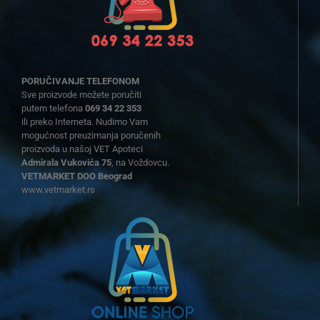
PORUČIVANJE TELEFONOM
Sve proizvode možete poručiti
putem telefona
069 34 22 353
ili preko Interneta. Nudimo Vam
mogućnost preuzimanja poručenih
proizvoda u našoj VET Apoteci
Admirala Vukovića 75
, na Voždovcu.
VETMARKET DOO Beograd
www.vetmarket.rs