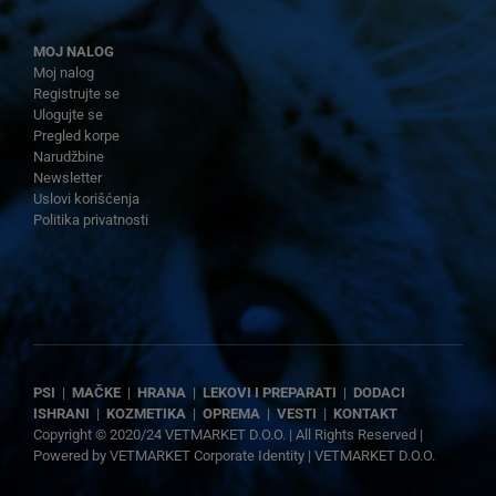
MOJ NALOG
Moj nalog
Registrujte se
Ulogujte se
Pregled korpe
Narudžbine
Newsletter
Uslovi korišćenja
Politika privatnosti
PSI
|
MAČKE
|
HRANA
|
LEKOVI I PREPARATI
|
DODACI
ISHRANI
|
KOZMETIKA
|
OPREMA
|
VESTI
|
KONTAKT
Copyright © 2020/24 VETMARKET D.O.O. | All Rights Reserved |
Powered by
VETMARKET Corporate Identity
|
VETMARKET D.O.O.