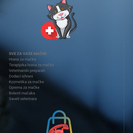
SVE ZA VAŠE MAČKE
Hrana za mačke
Terapijska hrana za mačke
Veterinarski preparati
Dodaci ishrani
Kozmetika za mačke
Oprema za mačke
Bolesti mačaka
Saveti veterinara