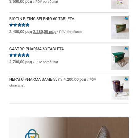
Ocenjeno
3.500,00
рсд
/ PDV obračunat
sa
5.00
od 5
BIOTIN B ZINC SELENIO 60 TABLETA
Originalna
Trenutna
Ocenjeno
2.400,00
рсд
2.280,00
рсд
/ PDV obračunat
sa
5.00
od 5
cena
cena
je
je:
bila:
2.280,00 рсд.
GASTRO PHARMA 60 TABLETA
2.400,00 рсд.
Ocenjeno
2.700,00
рсд
/ PDV obračunat
sa
5.00
od 5
HEPATO PHARMA SAME 55 ml
4.200,00
рсд
/ PDV
obračunat