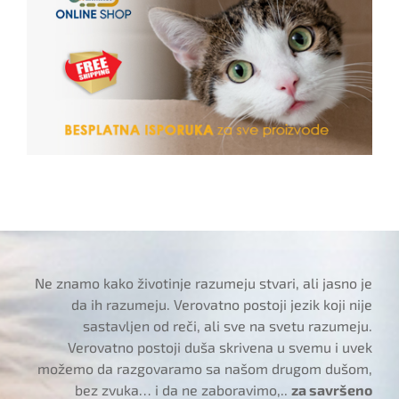
Ne znamo kako životinje razumeju stvari, ali jasno je
da ih razumeju. Verovatno postoji jezik koji nije
sastavljen od reči, ali sve na svetu razumeju.
Verovatno postoji duša skrivena u svemu i uvek
možemo da razgovaramo sa našom drugom dušom,
bez zvuka… i da ne zaboravimo,..
za savršeno