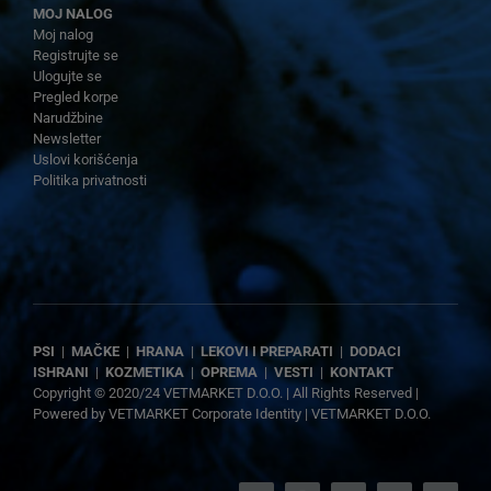
MOJ NALOG
Moj nalog
Registrujte se
Ulogujte se
Pregled korpe
Narudžbine
Newsletter
Uslovi korišćenja
Politika privatnosti
PSI
|
MAČKE
|
HRANA
|
LEKOVI I PREPARATI
|
DODACI
ISHRANI
|
KOZMETIKA
|
OPREMA
|
VESTI
|
KONTAKT
Copyright © 2020/24 VETMARKET D.O.O. | All Rights Reserved |
Powered by
VETMARKET Corporate Identity
|
VETMARKET D.O.O.