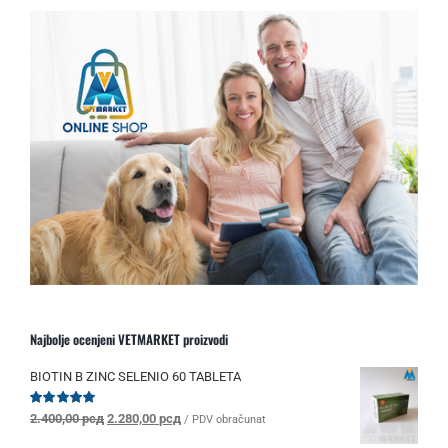
Najbolje ocenjeni VETMARKET proizvodi
BIOTIN B ZINC SELENIO 60 TABLETA
Originalna
Trenutna
Ocenjeno
2.400,00
рсд
2.280,00
рсд
/ PDV obračunat
sa
5.00
od 5
cena
cena