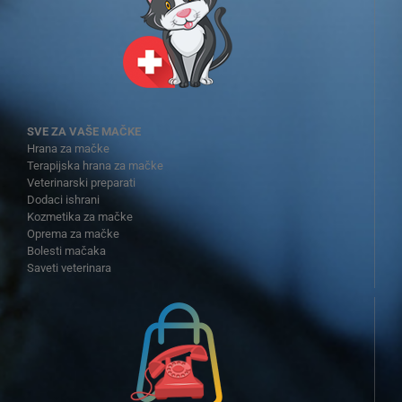
SVE ZA VAŠE MAČKE
Hrana za mačke
Terapijska hrana za mačke
Veterinarski preparati
Dodaci ishrani
Kozmetika za mačke
Oprema za mačke
Bolesti mačaka
Saveti veterinara