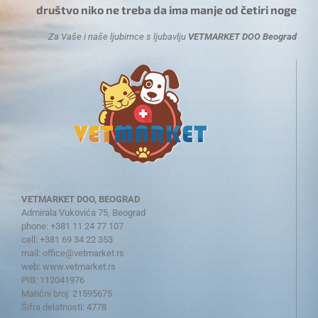
društvo niko ne treba da ima manje od četiri noge
Za Vaše i naše ljubimce s ljubavlju
VETMARKET DOO Beograd
VETMARKET DOO, BEOGRAD
Admirala Vukovića 75, Beograd
phone: +381 11 24 77 107
cell: +381 69 34 22 353
mail:
office@vetmarket.rs
web:
www.vetmarket.rs
PIB: 112041976
Matični broj: 21595675
Šifra delatnosti: 4778