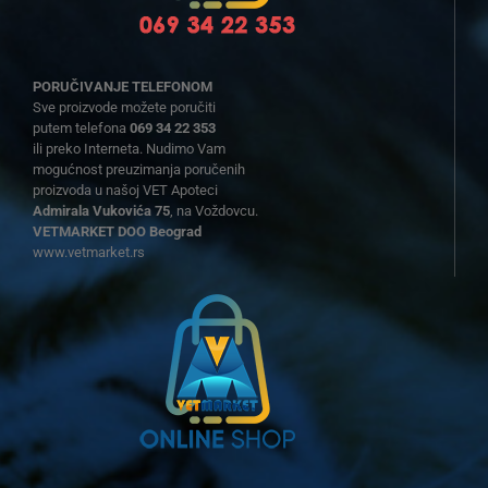
PORUČIVANJE TELEFONOM
Sve proizvode možete poručiti
putem telefona
069 34 22 353
ili preko Interneta. Nudimo Vam
mogućnost preuzimanja poručenih
proizvoda u našoj VET Apoteci
Admirala Vukovića 75
, na Voždovcu.
VETMARKET DOO Beograd
www.vetmarket.rs