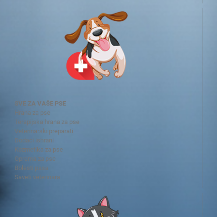
SVE ZA VAŠE PSE
Hrana za pse
Terapijska hrana za pse
Veterinarski preparati
Dodaci ishrani
Kozmetika za pse
Oprema za pse
Bolesti pasa
Saveti veterinara