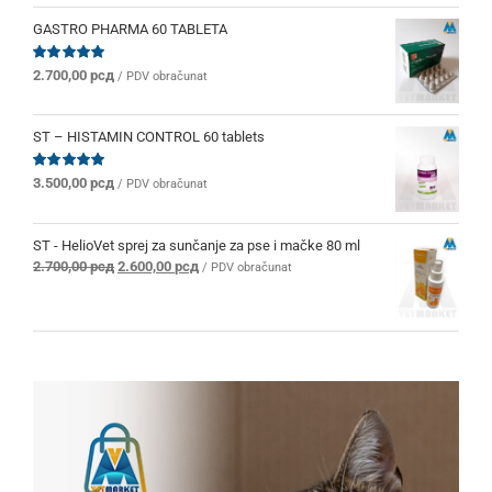
je
je:
bila:
2.280,00 рсд.
GASTRO PHARMA 60 TABLETA
2.400,00 рсд.
Ocenjeno
2.700,00
рсд
/ PDV obračunat
sa
5.00
od 5
ST – HISTAMIN CONTROL 60 tablets
Ocenjeno
3.500,00
рсд
/ PDV obračunat
sa
5.00
od 5
ST - HelioVet sprej za sunčanje za pse i mačke 80 ml
Originalna
Trenutna
2.700,00
рсд
2.600,00
рсд
/ PDV obračunat
cena
cena
je
je:
bila:
2.600,00 рсд.
2.700,00 рсд.