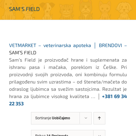
SAM'S FIELD
VETMARKET – veterinarska apoteka │ BRENDOVI –
SAM’S FIELD
Sam’s Field je proizvođač hrane i suplemenata za
ishranu pasa i mačaka, poreklom iz Češke. Pri
proizvodnji svojih proizvoda, oni kombinuju formulu
prilagođenu svim uzrastima – od šteneta/mačeta do
odraslog ljubimca sa svežim sastojcima. Rezultat je
hrana za ljubimce visokog kvaliteta … │
+381 69 34
22 353
Sortiranje
Uobičajeno
Prikaz
16 Proizvoda