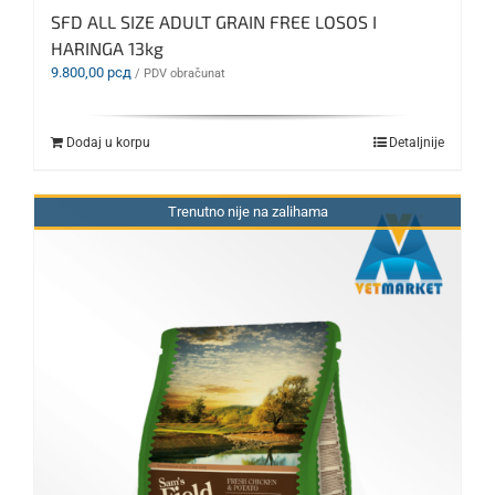
SFD ALL SIZE ADULT GRAIN FREE LOSOS I
HARINGA 13kg
9.800,00
рсд
/ PDV obračunat
Dodaj u korpu
Detaljnije
Trenutno nije na zalihama