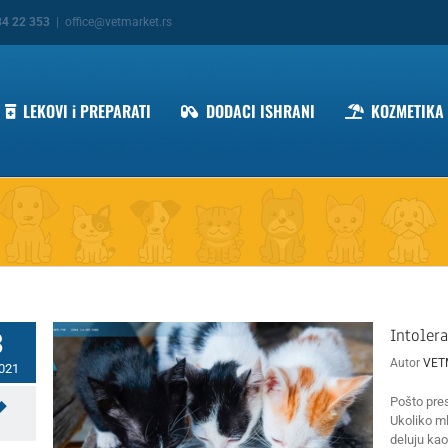
34 22 353
|
office@vetmarket.rs
LEKOVI i PREPARATI
DODACI ISHRANI
KOZMETIKA
Intoler
3
Autor
VET
2021
Pošto pres
Ukoliko m
deluju kao