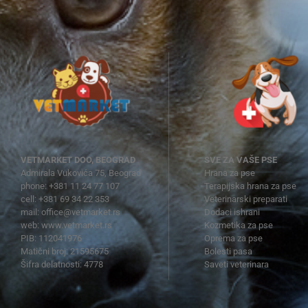
VETMARKET DOO, BEOGRAD
SVE ZA VAŠE PSE
Admirala Vukovića 75, Beograd
Hrana za pse
phone: +381 11 24 77 107
Terapijska hrana za pse
cell: +381 69 34 22 353
Veterinarski preparati
mail:
office@vetmarket.rs
Dodaci ishrani
web:
www.vetmarket.rs
Kozmetika za pse
PIB: 112041976
Oprema za pse
Matični broj: 21595675
Bolesti pasa
Šifra delatnosti: 4778
Saveti veterinara