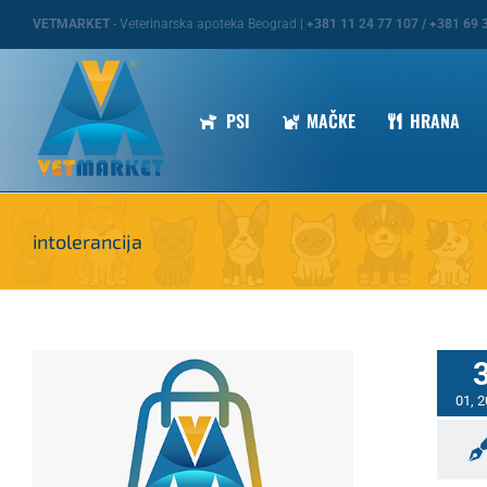
Skip
VETMARKET
- Veterinarska apoteka Beograd |
+381 11 24 77 107 / +381 69 
to
content
PSI
MAČKE
HRANA
intolerancija
01, 