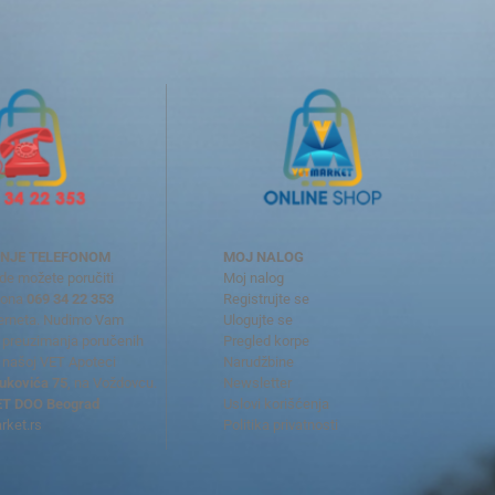
NJE TELEFONOM
MOJ NALOG
de možete poručiti
Moj nalog
fona
069 34 22 353
Registrujte se
nterneta. Nudimo Vam
Ulogujte se
preuzimanja poručenih
Pregled korpe
 našoj VET Apoteci
Narudžbine
ukovića 75
, na Voždovcu.
Newsletter
T DOO Beograd
Uslovi korišćenja
ket.rs
Politika privatnosti