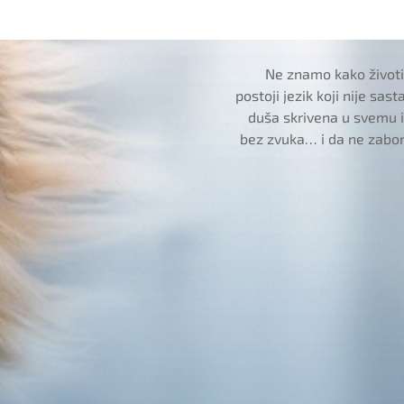
Ne znamo kako životin
postoji jezik koji nije sas
duša skrivena u svemu
bez zvuka… i da ne zabo