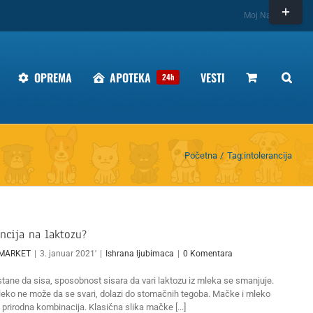
Toggle
Moj Nalog
Sliding
Bar
Area
OPREMA
APOTEKA
VESTI
24h
Početna
Tag:
intolerancija
ancija na laktozu?
MARKET
|
3. januar 2021'
|
Ishrana ljubimaca
|
0 Komentara
tane da sisa, sposobnost sisara da vari laktozu iz mleka se smanjuje.
leko ne može da se svari, dolazi do stomačnih tegoba. Mačke i mleko
 prirodna kombinacija. Klasična slika mačke [...]