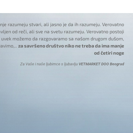
je razumeju stvari, ali jasno je da ih razumeju. Verovatno
tavljen od reči, ali sve na svetu razumeju. Verovatno postoji
 i uvek možemo da razgovaramo sa našom drugom dušom,
ravimo,..
za savršeno društvo niko ne treba da ima manje
od četiri noge
Za Vaše i naše ljubimce s ljubavlju
VETMARKET DOO Beograd