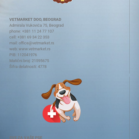
VETMARKET DOO, BEOGRAD
Admirala Vukovića 75, Beograd
phone: +381 11 24 77 107
cell: +381 69 34 22 353
mail:
office@vetmarket.rs
web:
www.vetmarket.rs
PIB: 112041976
Matični broj: 21595675
Šifra delatnosti: 4778
SVE ZA VAŠE PSE