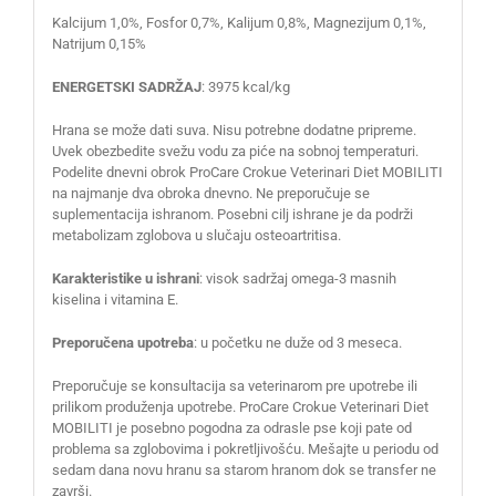
Kalcijum 1,0%, Fosfor 0,7%, Kalijum 0,8%, Magnezijum 0,1%,
Natrijum 0,15%
ENERGETSKI SADRŽAJ
: 3975 kcal/kg
Hrana se može dati suva. Nisu potrebne dodatne pripreme.
Uvek obezbedite svežu vodu za piće na sobnoj temperaturi.
Podelite dnevni obrok ProCare Crokue Veterinari Diet MOBILITI
na najmanje dva obroka dnevno. Ne preporučuje se
suplementacija ishranom. Posebni cilj ishrane je da podrži
metabolizam zglobova u slučaju osteoartritisa.
Karakteristike u ishrani
: visok sadržaj omega-3 masnih
kiselina i vitamina E.
Preporučena upotreba
: u početku ne duže od 3 meseca.
Preporučuje se konsultacija sa veterinarom pre upotrebe ili
prilikom produženja upotrebe. ProCare Crokue Veterinari Diet
MOBILITI je posebno pogodna za odrasle pse koji pate od
problema sa zglobovima i pokretljivošću. Mešajte u periodu od
sedam dana novu hranu sa starom hranom dok se transfer ne
završi.