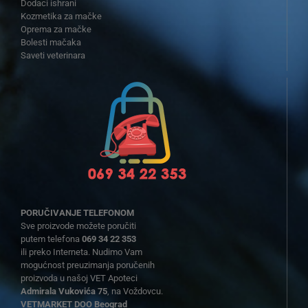
Dodaci ishrani
Kozmetika za mačke
Oprema za mačke
Bolesti mačaka
Saveti veterinara
PORUČIVANJE TELEFONOM
Sve proizvode možete poručiti
putem telefona
069 34 22 353
ili preko Interneta. Nudimo Vam
mogućnost preuzimanja poručenih
proizvoda u našoj VET Apoteci
Admirala Vukovića 75
, na Voždovcu.
VETMARKET DOO Beograd