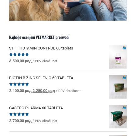
Najbolje ocenjeni VETMARKET proizvodi
ST – HISTAMIN CONTROL 60 tablets
Ocenjeno
3.500,00
рсд
/ PDV obračunat
sa
5.00
od 5
BIOTIN B ZINC SELENIO 60 TABLETA
Originalna
Trenutna
Ocenjeno
2.400,00
рсд
2.280,00
рсд
/ PDV obračunat
sa
5.00
od 5
cena
cena
je
je:
bila:
2.280,00 рсд.
GASTRO PHARMA 60 TABLETA
2.400,00 рсд.
Ocenjeno
2.700,00
рсд
/ PDV obračunat
sa
5.00
od 5