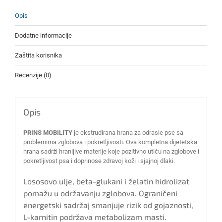
Opis
Dodatne informacije
Zaštita korisnika
Recenzije (0)
Opis
PRINS MOBILITY
je ekstrudirana hrana za odrasle pse sa
problemima zglobova i pokretljivosti. Ova kompletna dijetetska
hrana sadrži hranljive materije koje pozitivno utiču na zglobove i
pokretljivost psa i doprinose zdravoj koži i sjajnoj dlaki.
Lososovo ulje, beta-glukani i želatin hidrolizat
pomažu u održavanju zglobova. Ograničeni
energetski sadržaj smanjuje rizik od gojaznosti,
L-karnitin podržava metabolizam masti.