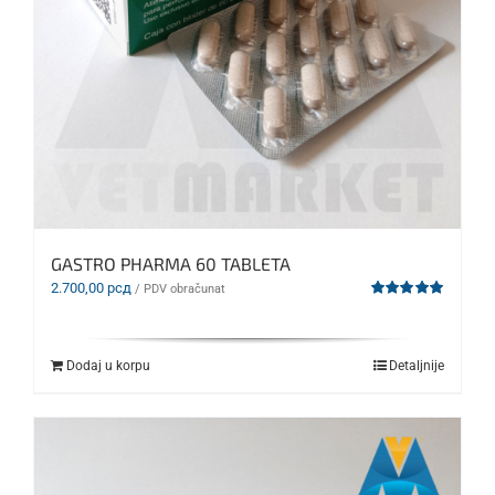
GASTRO PHARMA 60 TABLETA
2.700,00
рсд
/ PDV obračunat
Ocenjeno
sa
5.00
od 5
Dodaj u korpu
Detaljnije