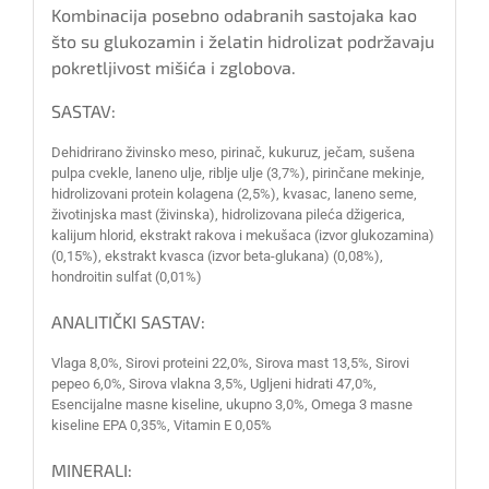
Kombinacija posebno odabranih sastojaka kao
što su glukozamin i želatin hidrolizat podržavaju
pokretljivost mišića i zglobova.
SASTAV:
Dehidrirano živinsko meso, pirinač, kukuruz, ječam, sušena
pulpa cvekle, laneno ulje, riblje ulje (3,7%), pirinčane mekinje,
hidrolizovani protein kolagena (2,5%), kvasac, laneno seme,
životinjska mast (živinska), hidrolizovana pileća džigerica,
kalijum hlorid, ekstrakt rakova i mekušaca (izvor glukozamina)
(0,15%), ekstrakt kvasca (izvor beta-glukana) (0,08%),
hondroitin sulfat (0,01%)
ANALITIČKI SASTAV:
Vlaga 8,0%, Sirovi proteini 22,0%, Sirova mast 13,5%, Sirovi
pepeo 6,0%, Sirova vlakna 3,5%, Ugljeni hidrati 47,0%,
Esencijalne masne kiseline, ukupno 3,0%, Omega 3 masne
kiseline EPA 0,35%, Vitamin E 0,05%
MINERALI: