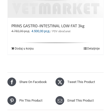
PRINS GASTRO-INTESTINAL LOW FAT 3kg
Originalna
Trenutna
4.782,00
рсд
4.500,00
рсд
/ PDV obračunat
cena
cena
je
je:
bila:
4.500,00 рсд.
Dodaj u korpu
Detaljnije
4.782,00 рсд.
Share On Facebook
Tweet This Product
Pin This Product
Email This Product