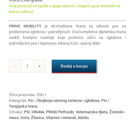
Vreća 3.000 grama
Ovaj proizvod ne spada u grupu lekova i moguće ga je dostaviti na
kućnu adresu!
PRINS MOBILITY
je ekstrudirana hrana za odrasle pse sa
problemima zglobova i pokretljivosti. Ova kompletna dijetetska hrana
sadrži hranljive materije koje pozitivno utiču na zglobove i
pokretljivost psa i doprinose zdravoj koži i sjajnoj dlaki
Dodaj u korpu
PRINS
MOBILITY
3kg
količina
Šifra proizvoda:
20811
Kategorije:
Psi - Oboljenja nervnog sistema i zglobova
,
Psi /
Terapijska hrana
Oznake:
PSI
,
HRANA
,
PRINS Petfoods
,
Veterinarska dijeta
,
Živinsko
meso
,
Voće
,
Žitarice
,
Vitamini i minerali
,
Artritis