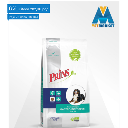
6
%
Ušteda
282,00 рсд
Traje
26 dana, 18:1:42