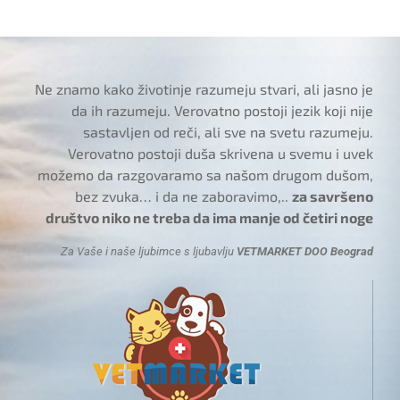
Ne znamo kako životinje razumeju stvari, ali jasno je
da ih razumeju. Verovatno postoji jezik koji nije
sastavljen od reči, ali sve na svetu razumeju.
Verovatno postoji duša skrivena u svemu i uvek
možemo da razgovaramo sa našom drugom dušom,
bez zvuka… i da ne zaboravimo,..
za savršeno
društvo niko ne treba da ima manje od četiri noge
Za Vaše i naše ljubimce s ljubavlju
VETMARKET DOO Beograd