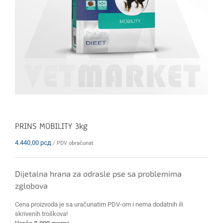
PRINS MOBILITY 3kg
4.440,00
рсд
/ PDV obračunat
Dijetalna hrana za odrasle pse sa problemima
zglobova
Cena proizvoda je sa uračunatim PDV-om i nema dodatnih ili
skrivenih troškova!