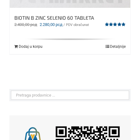
BIOTIN B ZINC SELENIO 60 TABLETA
Originalna
Trenutna
2.400,00
рсд
2.280,00
рсд
/ PDV obračunat
cena
cena
Ocenjeno
sa
5.00
od 5
je
je:
bila:
2.280,00 рсд.
Dodaj u korpu
Detaljnije
2.400,00 рсд.