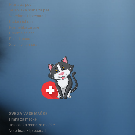
Hrana za pse
Terapijska hrana za pse
Veterinarski preparati
Dodaci ishrani
Kozmetika za pse
Oprema za pse
Bolesti pasa
Saveti veterinara
SVE ZA VAŠE MAČKE
Hrana za mačke
Terapijska hrana za mačke
Veterinarski preparati