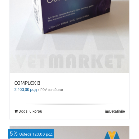
COMPLEX B
2.400,00
рсд
/ PDV obračunat
Dodaj u korpu
Detaljnije
5
%
Ušteda
120,00 рсд