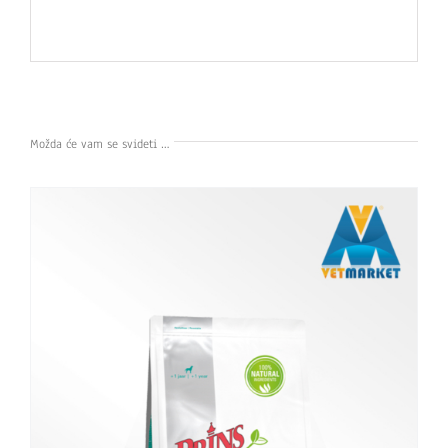
Možda će vam se svideti …