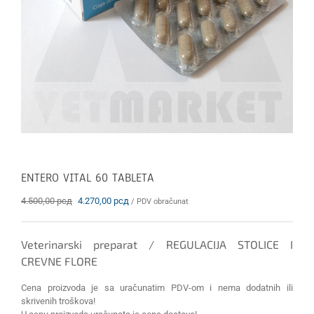
ENTERO VITAL 60 TABLETA
Originalna
Trenutna
4.500,00
рсд
4.270,00
рсд
/ PDV obračunat
cena
cena
je
je:
bila:
4.270,00 рсд.
Veterinarski preparat / REGULACIJA STOLICE I
4.500,00 рсд.
CREVNE FLORE
Cena proizvoda je sa uračunatim PDV-om i nema dodatnih ili
skrivenih troškova!