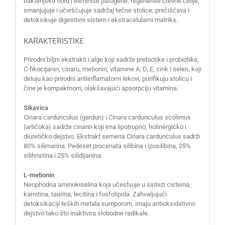
bakterijsku floru i eliminiše patogene, regeneriše crevne ćelije,
smanjujuje i učvršćujuje sadržaj tečne stolice, prečišćava i
detoksikuje digestivni sistem i ekstracelularni matriks.
KARAKTERISTIKE
Prirodni biljni ekstrakti i alge koji sadrže prebiotike i probiotike,
C-fikocijanin, cinaru, metionin, vitamine A, D, E, cink i selen, koji
deluju kao prirodni antiinflamatorni lekovi, purifikuju stolicu i
čine je kompaktnom, olakšavajući apsorpciju vitamina.
Sikavica
Cinara cardunculus (gardun) i Cinara cardunculus scolimus
(artičoka) sadrže cinarin koji ima lipotropno, holinergičko i
diuretičko dejstvo. Ekstrakt semena Cinara cardunculus sadrži
80% silimarina. Pedeset procenata silibina i izosilibina, 25%
silihristina i 25% silidijanina.
L-metionin
Neophodna aminokiselina koja učestvuje u sintezi cisteina,
karnitina, taurina, lecitina i fosfolipida. Zahvaljujući
detoksikaciji teških metala sumporom, imaju antioksidativno
dejstvo tako što inaktivira slobodne radikale.