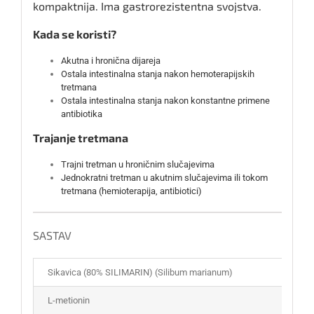
kompaktnija. Ima gastrorezistentna svojstva.
Kada se koristi?
Akutna i hronična dijareja
Ostala intestinalna stanja nakon hemoterapijskih
tretmana
Ostala intestinalna stanja nakon konstantne primene
antibiotika
Trajanje tretmana
Trajni tretman u hroničnim slučajevima
Jednokratni tretman u akutnim slučajevima ili tokom
tretmana (hemioterapija, antibiotici)
SASTAV
Sikavica (80% SILIMARIN) (Silibum marianum)
L-metionin