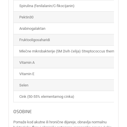
Spirulina (fenilalanin/C-fikocijanin)
Pektin30
Arabinogalaktan
Fruktooligosaharidi
Mlečne mikrobakterije (5M živih ćelija) Streptococcus thermophilus,
Vitamin A
Vitamin E
Selen
Cink (50-55% elementarnog cinka)
OSOBINE
Pomaže kod akutne ili hronične dijareje, obnavlja normalnu