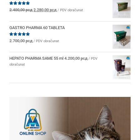
Originalna
Trenutna
Ocenjeno
2.400,00
рсд
2.280,00
рсд
/ PDV obračunat
sa
5.00
od 5
cena
cena
je
je:
bila:
2.280,00 рсд.
GASTRO PHARMA 60 TABLETA
2.400,00 рсд.
Ocenjeno
2.700,00
рсд
/ PDV obračunat
sa
5.00
od 5
HEPATO PHARMA SAME 55 ml
4.200,00
рсд
/ PDV
obračunat