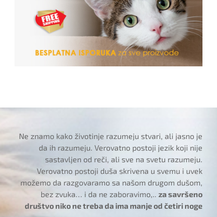
Ne znamo kako životinje razumeju stvari, ali jasno je
da ih razumeju. Verovatno postoji jezik koji nije
sastavljen od reči, ali sve na svetu razumeju.
Verovatno postoji duša skrivena u svemu i uvek
možemo da razgovaramo sa našom drugom dušom,
bez zvuka… i da ne zaboravimo,..
za savršeno
društvo niko ne treba da ima manje od četiri noge