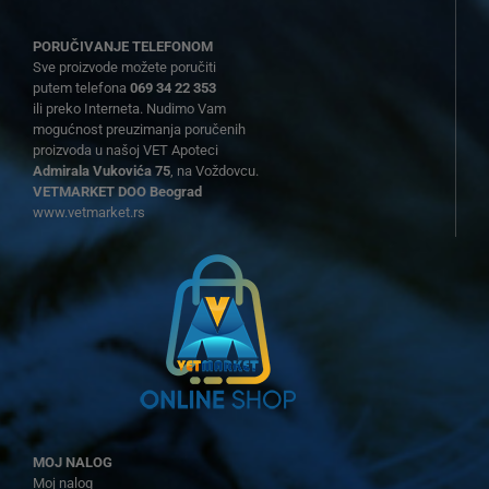
PORUČIVANJE TELEFONOM
Sve proizvode možete poručiti
putem telefona
069 34 22 353
ili preko Interneta. Nudimo Vam
mogućnost preuzimanja poručenih
proizvoda u našoj VET Apoteci
Admirala Vukovića 75
, na Voždovcu.
VETMARKET DOO Beograd
www.vetmarket.rs
MOJ NALOG
Moj nalog