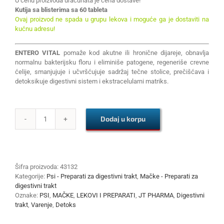
U cenu proizvoda uračunata je cena dostave!
Kutija sa blisterima sa 60 tableta
Ovaj proizvod ne spada u grupu lekova i moguće ga je dostaviti na
kućnu adresu!
ENTERO VITAL
pomaže kod akutne ili hronične dijareje, obnavlja
normalnu bakterijsku floru i eliminiše patogene, regeneriše crevne
ćelije, smanjujuje i učvršćujuje sadržaj tečne stolice, prečišćava i
detoksikuje digestivni sistem i ekstracelularni matriks.
Dodaj u korpu
ENTERO
VITAL
60
TABLETA
količina
Šifra proizvoda:
43132
Kategorije:
Psi - Preparati za digestivni trakt
,
Mačke - Preparati za
digestivni trakt
Oznake:
PSI
,
MAČKE
,
LEKOVI I PREPARATI
,
JT PHARMA
,
Digestivni
trakt
,
Varenje
,
Detoks