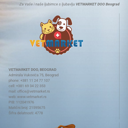
Za Vaše i naše ljubimce s ljubavlju
VETMARKET DOO Beograd
VETMARKET DOO, BEOGRAD
Admirala Vukovića 75, Beograd
phone: +381 11 24 77 107
cell: +381 69 34 22 353
mail:
office@vetmarket.rs
web:
www.vetmarket.rs
PIB: 112041976
Matični broj: 21595675
Šifra delatnosti: 4778