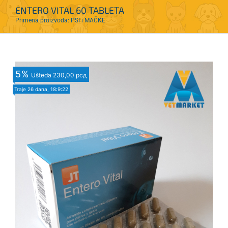
ENTERO VITAL 60 TABLETA
Primena proizvoda: PSI i MAČKE
5
%
Ušteda
230,00 рсд
Traje
26 dana, 18:9:21