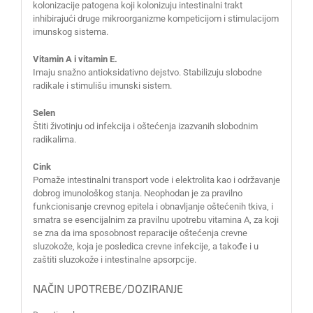
kolonizacije patogena koji kolonizuju intestinalni trakt
inhibirajući druge mikroorganizme kompeticijom i stimulacijom
imunskog sistema.
Vitamin A i vitamin E.
Imaju snažno antioksidativno dejstvo. Stabilizuju slobodne
radikale i stimulišu imunski sistem.
Selen
Štiti životinju od infekcija i oštećenja izazvanih slobodnim
radikalima.
Cink
Pomaže intestinalni transport vode i elektrolita kao i održavanje
dobrog imunološkog stanja. Neophodan je za pravilno
funkcionisanje crevnog epitela i obnavljanje oštećenih tkiva, i
smatra se esencijalnim za pravilnu upotrebu vitamina A, za koji
se zna da ima sposobnost reparacije oštećenja crevne
sluzokože, koja je posledica crevne infekcije, a takođe i u
zaštiti sluzokože i intestinalne apsorpcije.
NAČIN UPOTREBE/DOZIRANJE