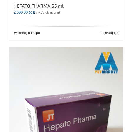
HEPATO PHARMA 55 ml
2.500,00
рсд
/ PDV obračunat
Dodaj u korpu
Detaljnije