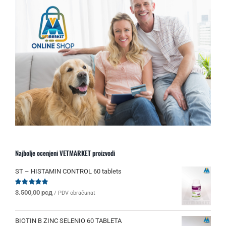
Najbolje ocenjeni VETMARKET proizvodi
ST – HISTAMIN CONTROL 60 tablets
Ocenjeno
3.500,00
рсд
/ PDV obračunat
sa
5.00
od 5
BIOTIN B ZINC SELENIO 60 TABLETA