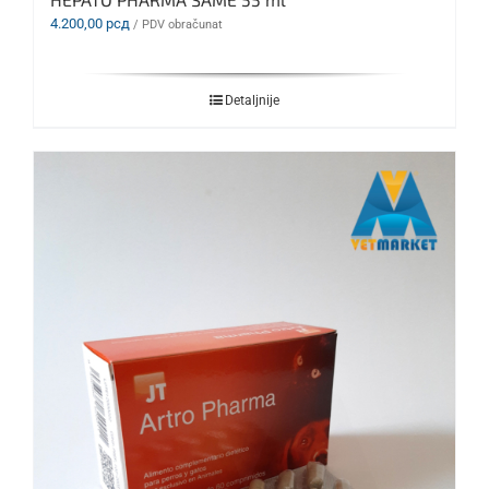
4.200,00
рсд
/ PDV obračunat
Detaljnije