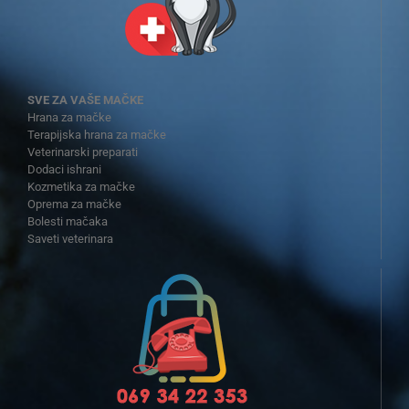
SVE ZA VAŠE MAČKE
Hrana za mačke
Terapijska hrana za mačke
Veterinarski preparati
Dodaci ishrani
Kozmetika za mačke
Oprema za mačke
Bolesti mačaka
Saveti veterinara