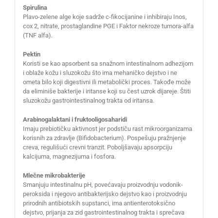
Spirulina
Plavo-zelene alge koje sadrže c-fikocijanine i inhibiraju Inos,
cox 2, nitrate, prostaglandine PGE i Faktor nekroze tumora-alfa
(TNF alfa).
Pektin
Koristi se kao apsorbent sa snažnom intestinalnom adhezijom
i oblaže kožu i sluzokožu što ima mehaničko dejstvo i ne
ometa bilo koji digestivni ili metabolički proces. Takođe može
da eliminiše bakterije i iritanse koji su čest uzrok dijareje. Štiti
sluzokožu gastrointestinalnog trakta od iritansa.
Arabinogalaktani i fruktooligosaharidi
Imaju prebiotičku aktivnost jer podstiču rast mikroorganizama
korisnih za zdravlje (Bifidobacterium). Pospešuju pražnjenje
creva, regulišući crevni tranzit. Poboljšavaju apsorpciju
kalcijuma, magnezijuma i fosfora.
Mlečne mikrobakterije
Smanjuju intestinalnu pH, povećavaju proizvodnju vodonik-
peroksida i njegovo antibakterijsko dejstvo kao i proizvodnju
prirodnih antibiotskih supstanci, ima antienterotoksično
dejstvo, prijanja za zid gastrointestinalnog trakta i sprečava