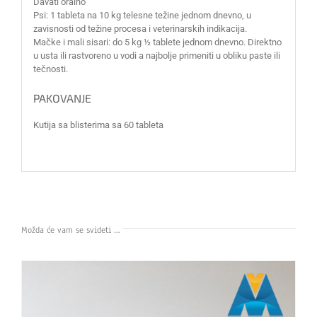
Davati oralno
Psi: 1 tableta na 10 kg telesne težine jednom dnevno, u
zavisnosti od težine procesa i veterinarskih indikacija.
Mačke i mali sisari: do 5 kg ½ tablete jednom dnevno. Direktno
u usta ili rastvoreno u vodi a najbolje primeniti u obliku paste ili
tečnosti.
PAKOVANJE
Kutija sa blisterima sa 60 tableta
Možda će vam se svideti …