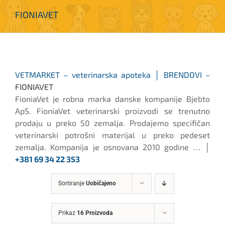
FIONIAVET
VETMARKET – veterinarska apoteka │ BRENDOVI –
FIONIAVET
FioniaVet je robna marka danske kompanije Bjebto
ApS. FioniaVet veterinarski proizvodi se trenutno
prodaju u preko 50 zemalja. Prodajemo specifičan
veterinarski potrošni materijal u preko pedeset
zemalja. Kompanija je osnovana 2010 godine … │
+381 69 34 22 353
Sortiranje
Uobičajeno
Prikaz
16 Proizvoda