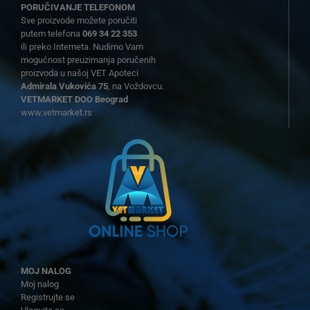
PORUČIVANJE TELEFONOM
Sve proizvode možete poručiti
putem telefona
069 34 22 353
ili preko Interneta. Nudimo Vam
mogućnost preuzimanja poručenih
proizvoda u našoj VET Apoteci
Admirala Vukovića 75
, na Voždovcu.
VETMARKET DOO Beograd
www.vetmarket.rs
MOJ NALOG
Moj nalog
Registrujte se