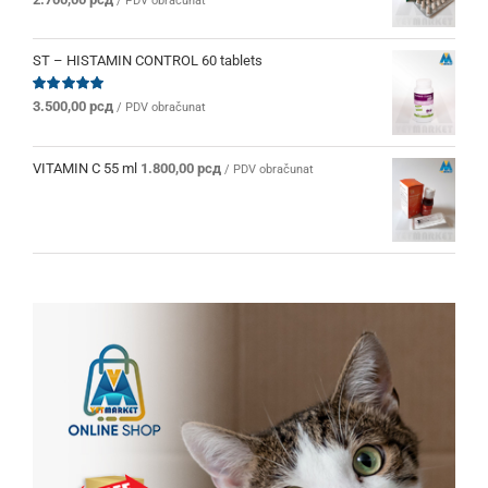
/ PDV obračunat
sa
5.00
od 5
ST – HISTAMIN CONTROL 60 tablets
Ocenjeno
3.500,00
рсд
/ PDV obračunat
sa
5.00
od 5
VITAMIN C 55 ml
1.800,00
рсд
/ PDV obračunat