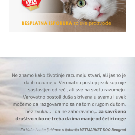
Ne znamo kako životinje razumeju stvari, ali jasno je
da ih razumeju. Verovatno postoji jezik koji nije
sastavljen od reči, ali sve na svetu razumeju.
Verovatno postoji duša skrivena u svemu i uvek
možemo da razgovaramo sa našom drugom dušom,
bez zvuka… i da ne zaboravimo,..
za savršeno
društvo niko ne treba da ima manje od četiri noge
Za Vaše i naše ljubimce s ljubavlju
VETMARKET DOO Beograd