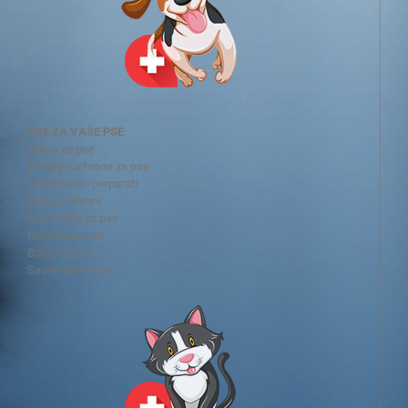
SVE ZA VAŠE PSE
Hrana za pse
Terapijska hrana za pse
Veterinarski preparati
Dodaci ishrani
Kozmetika za pse
Oprema za pse
Bolesti pasa
Saveti veterinara