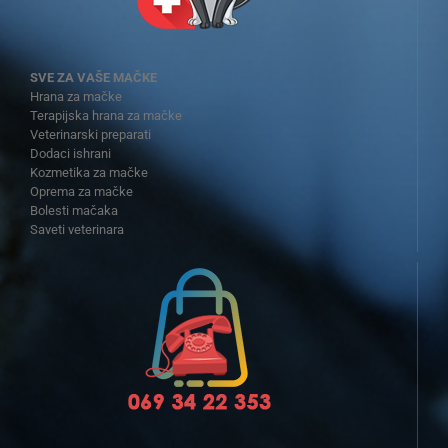
SVE ZA VAŠE MAČKE
Hrana za mačke
Terapijska hrana za mačke
Veterinarski preparati
Dodaci ishrani
Kozmetika za mačke
Oprema za mačke
Bolesti mačaka
Saveti veterinara