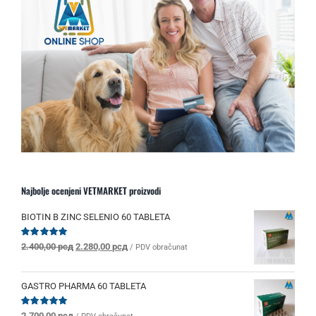
Najbolje ocenjeni VETMARKET proizvodi
BIOTIN B ZINC SELENIO 60 TABLETA
Originalna
Trenutna
Ocenjeno
2.400,00
рсд
2.280,00
рсд
/ PDV obračunat
sa
5.00
od 5
cena
cena
je
je:
bila:
2.280,00 рсд.
GASTRO PHARMA 60 TABLETA
2.400,00 рсд.
Ocenjeno
2.700,00
рсд