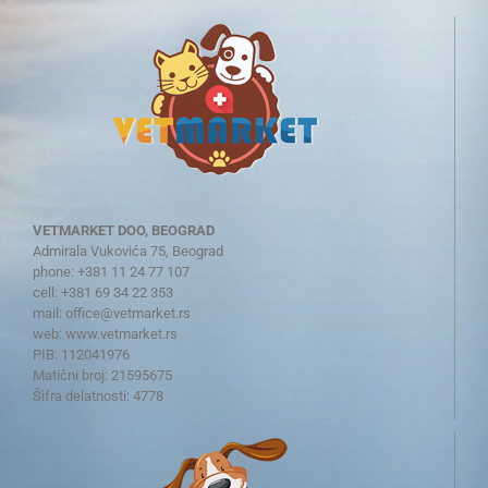
VETMARKET DOO, BEOGRAD
Admirala Vukovića 75, Beograd
phone: +381 11 24 77 107
cell: +381 69 34 22 353
mail:
office@vetmarket.rs
web:
www.vetmarket.rs
PIB: 112041976
Matični broj: 21595675
Šifra delatnosti: 4778