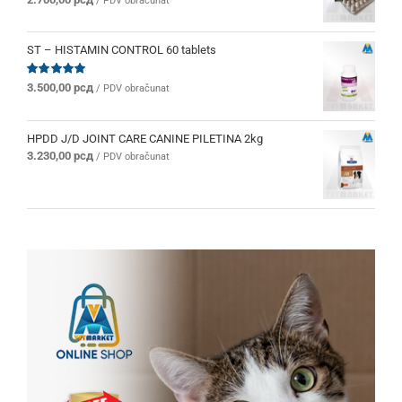
/ PDV obračunat
sa
5.00
od 5
ST – HISTAMIN CONTROL 60 tablets
Ocenjeno
3.500,00
рсд
/ PDV obračunat
sa
5.00
od 5
HPDD J/D JOINT CARE CANINE PILETINA 2kg
3.230,00
рсд
/ PDV obračunat