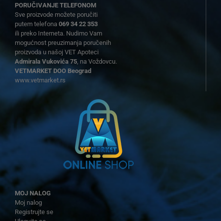
PORUČIVANJE TELEFONOM
Sve proizvode možete poručiti
putem telefona
069 34 22 353
ili preko Interneta. Nudimo Vam
mogućnost preuzimanja poručenih
proizvoda u našoj VET Apoteci
Admirala Vukovića 75
, na Voždovcu.
VETMARKET DOO Beograd
www.vetmarket.rs
MOJ NALOG
Moj nalog
Registrujte se