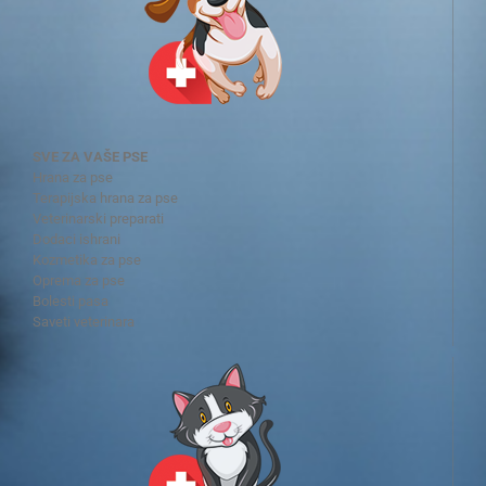
SVE ZA VAŠE PSE
Hrana za pse
Terapijska hrana za pse
Veterinarski preparati
Dodaci ishrani
Kozmetika za pse
Oprema za pse
Bolesti pasa
Saveti veterinara