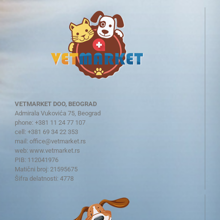
VETMARKET DOO, BEOGRAD
Admirala Vukovića 75, Beograd
phone: +381 11 24 77 107
cell: +381 69 34 22 353
mail:
office@vetmarket.rs
web:
www.vetmarket.rs
PIB: 112041976
Matični broj: 21595675
Šifra delatnosti: 4778