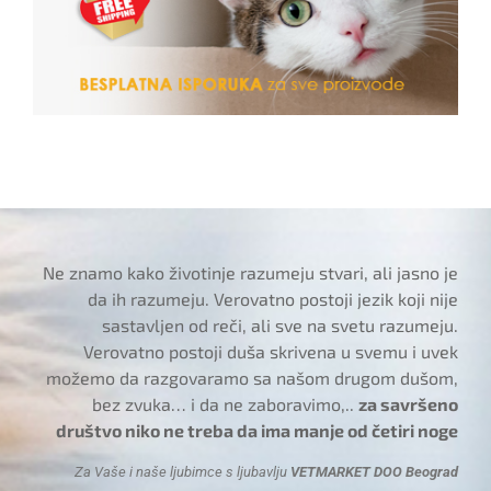
Ne znamo kako životinje razumeju stvari, ali jasno je
da ih razumeju. Verovatno postoji jezik koji nije
sastavljen od reči, ali sve na svetu razumeju.
Verovatno postoji duša skrivena u svemu i uvek
možemo da razgovaramo sa našom drugom dušom,
bez zvuka… i da ne zaboravimo,..
za savršeno
društvo niko ne treba da ima manje od četiri noge
Za Vaše i naše ljubimce s ljubavlju
VETMARKET DOO Beograd