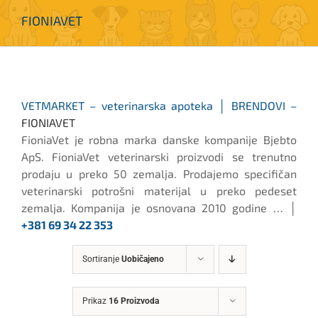
FIONIAVET
VETMARKET – veterinarska apoteka │ BRENDOVI –
FIONIAVET
FioniaVet je robna marka danske kompanije Bjebto
ApS. FioniaVet veterinarski proizvodi se trenutno
prodaju u preko 50 zemalja. Prodajemo specifičan
veterinarski potrošni materijal u preko pedeset
zemalja. Kompanija je osnovana 2010 godine … │
+381 69 34 22 353
Sortiranje
Uobičajeno
Prikaz
16 Proizvoda