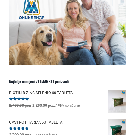
Najbolje ocenjeni VETMARKET proizvodi
BIOTIN B ZINC SELENIO 60 TABLETA
Originalna
Trenutna
Ocenjeno
2.400,00
рсд
2.280,00
рсд
/ PDV obračunat
sa
5.00
od 5
cena
cena
je
je:
bila:
2.280,00 рсд.
GASTRO PHARMA 60 TABLETA
2.400,00 рсд.
Ocenjeno
2.700,00
рсд