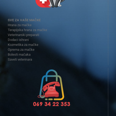
SVE ZA VAŠE MAČKE
Hrana za mačke
Terapijska hrana za mačke
Veterinarski preparati
Dodaci ishrani
Kozmetika za mačke
Oprema za mačke
Bolesti mačaka
Saveti veterinara