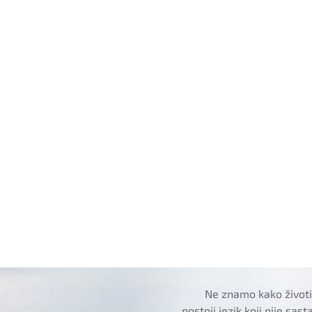
Ne znamo kako životin
postoji jezik koji nije sas