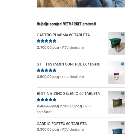
Najbolje ocenjeni VETMARKET proizvodi
GASTRO PHARMA 60 TABLETA
Ocenjeno
2.700,00
рсд
/ PDV obračunat
sa
5.00
od 5
ST – HISTAMIN CONTROL 60 tablets
Ocenjeno
3.500,00
рсд
/ PDV obračunat
sa
5.00
od 5
BIOTIN B ZINC SELENIO 60 TABLETA
Originalna
Trenutna
Ocenjeno
2.400,00
рсд
2.280,00
рсд
/ PDV
sa
5.00
od 5
cena
cena
obračunat
je
je:
bila:
2.280,00 рсд.
CARDIO FORTEX 60 TABLETA
2.400,00 рсд.
3.300,00
рсд
/ PDV obračunat