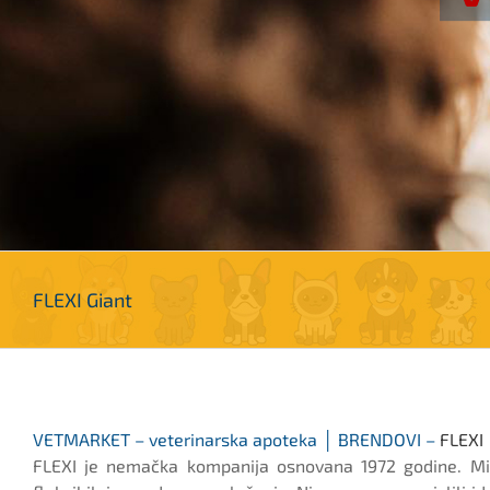
FLEXI Giant
VETMARKET – veterinarska apoteka │ BRENDOVI –
FLEXI
FLEXI je nemačka kompanija osnovana 1972 godine. Mili