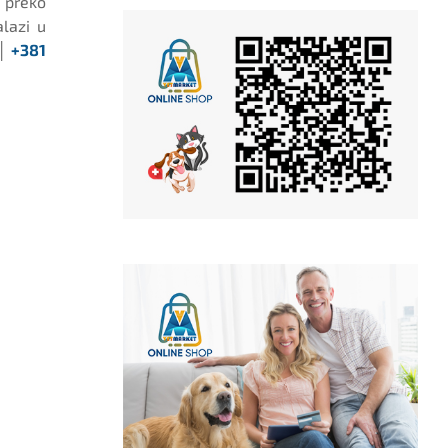
u preko
alazi u
 │
+381