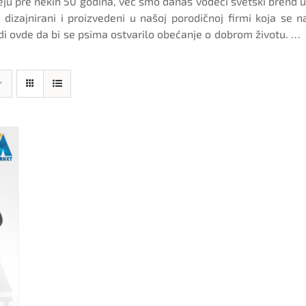
eju pre nekih 50 godina, već smo danas vodeći svetski brend 
dizajnirani i proizvedeni u našoj porodičnoj firmi koja se n
i ovde da bi se psima ostvarilo obećanje o dobrom životu. …