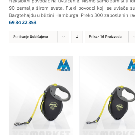
fleksibilni povodac na uvlačenje. Nismo samo zamislili id
90 zemalja širom sveta. Flexi povodci koji se uvlače su 
Bargtehajdu u blizini Hamburga. Preko 300 zaposlenih rad
69 34 22 353
Sortiranje
Uobičajeno
Prikaz
16 Proizvoda