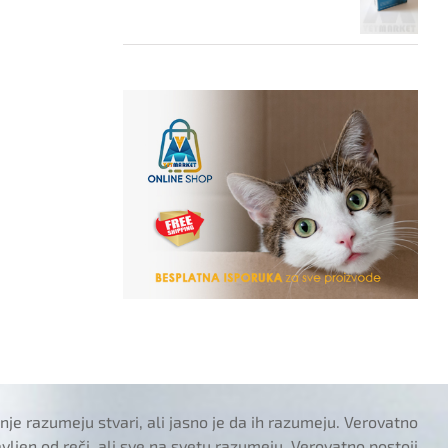
je razumeju stvari, ali jasno je da ih razumeju. Verovatno
tavljen od reči, ali sve na svetu razumeju. Verovatno postoji