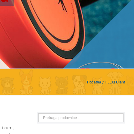
Početna
FLEXI Giant
 izum,