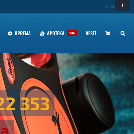
Toggle
Moj Nalog
Sliding
Bar
Area
OPREMA
APOTEKA
VESTI
24h
22 353
ka