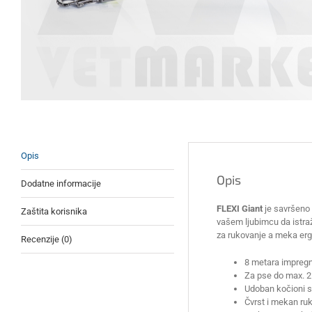
Opis
Opis
Dodatne informacije
FLEXI Giant
je savršeno
Zaštita korisnika
vašem ljubimcu da istra
za rukovanje a meka erg
Recenzije (0)
8 metara impregn
Za pse do max. 2
Udoban kočioni 
Čvrst i mekan ru