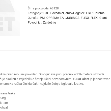
Tape
8
Šifra proizvoda:
63128
m
Kategorije:
Psi - Povodnici, amovi, ogrlice
,
Psi / Oprema
količina
Oznake:
PSI
,
OPREMA ZA LJUBIMCE
,
FLEXI
,
FLEXI Giant
,
Povodnici
,
Za šetnju
 dizajniran robusni povodac. Omogućava puni prečnik od 16 metara slobode
žuje okolinu a zajedničke šetnje učini nezaboravnim.
FLEXI Giant
je jednostavan
onomska ručka čini da čak i najduže šetnje izgledaju kratko.
irana traka
5 kg
sistem
kohvat