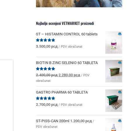
Najbolje ocenjeni VETMARKET proizvodi
ST – HISTAMIN CONTROL 60 tablets
Ocenjeno
3.500,00
рсд
/ PDV obračunat
sa
5.00
od 5
BIOTIN B ZINC SELENIO 60 TABLETA
Originalna
Trenutna
Ocenjeno
2.400,00
рсд
2.280,00
рсд
/ PDV
sa
5.00
od 5
cena
cena
obračunat
je
je:
bila:
2.280,00 рсд.
GASTRO PHARMA 60 TABLETA
2.400,00 рсд.
Ocenjeno
2.700,00
рсд
/ PDV obračunat
sa
5.00
od 5
ST-PISS-CAN 200ml
1.200,00
рсд
/
PDV obračunat