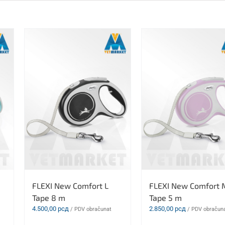
FLEXI New Comfort L
FLEXI New Comfort 
Tape 8 m
Tape 5 m
4.500,00
рсд
2.850,00
рсд
/ PDV obračunat
/ PDV obračun