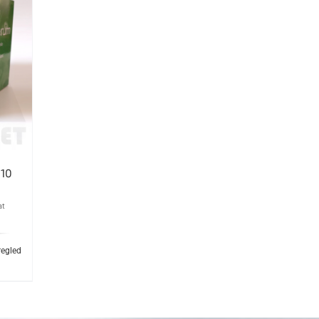
10
at
regled