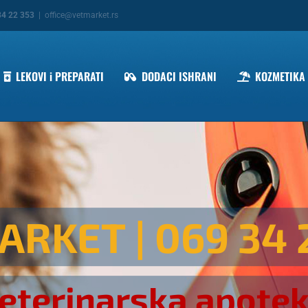
34 22 353
|
office@vetmarket.rs
LEKOVI i PREPARATI
DODACI ISHRANI
KOZMETIKA