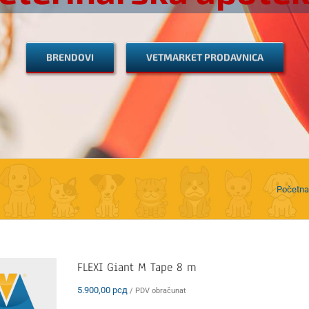
Početna
FLEXI Giant M Tape 8 m
5.900,00
рсд
/ PDV obračunat