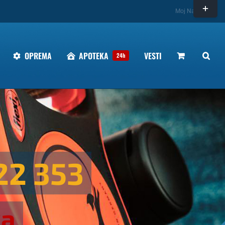
Toggle
Moj Nalog
Sliding
Bar
Area
OPREMA
APOTEKA
VESTI
24h