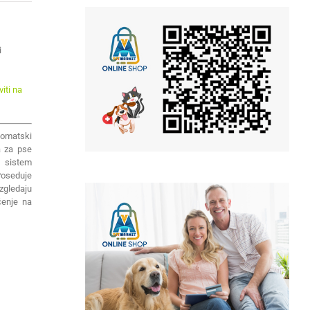
i
iti na
tomatski
a za pse
, sistem
oseduje
zgledaju
čenje na