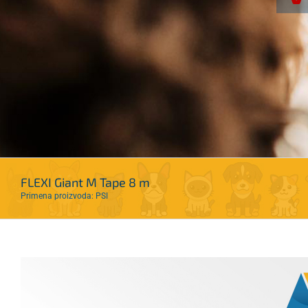
FLEXI Giant M Tape 8 m
Primena proizvoda: PSI