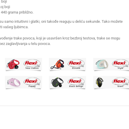
 boji
j boji
 440 grama približno.
su samo intuitivni i glatki, oni takođe reaguju u deliću sekunde. Tako možete
ti vašeg ljubimca.
 vođenje trake povoca, koji je usavršen kroz bezbroj testova, trake se mogu
bez zaglavljivanja u telu povoca.