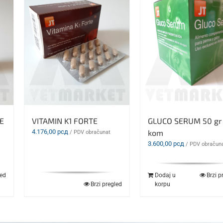
E
VITAMIN K1 FORTE
GLUCO SERUM 50 gr 
4.176,00
рсд
kom
/ PDV obračunat
3.600,00
рсд
/ PDV obračun
led
Dodaj u
Brzi p
Brzi pregled
korpu