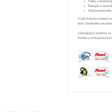
Traka u neonskoj
Štampa u neonsko
Težina proizvoda:
FLEXI kočioni sistemi ni
brzo i bezbedno zaustavi
Zahvaljujući sistemu za
kretati u svim pravcima 