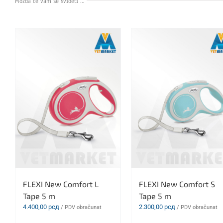
Možda će vam se svideti …
FLEXI New Comfort L
FLEXI New Comfort S
Tape 5 m
Tape 5 m
4.400,00
рсд
2.300,00
рсд
/ PDV obračunat
/ PDV obračunat