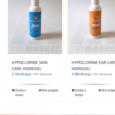
HYPOCLORINE SKIN
HYPOCLORINE EAR CAR
CARE HIDROGEL
HIDROGEL
2.760,00
рсд
2.380,00
рсд
/ PDV obračunat
/ PDV obračunat
Dodaj u
Brzi pregled
Dodaj u
Brzi preg
korpu
korpu