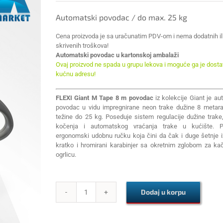
Automatski povodac / do max. 25 kg
Cena proizvoda je sa uračunatim PDV-om i nema dodatnih il
skrivenih troškova!
Automatski povodac u kartonskoj ambalaži
Ovaj proizvod ne spada u grupu lekova i moguće ga je dostav
kućnu adresu!
FLEXI Giant M Tape 8 m povodac
iz kolekcije Giant je au
povodac u vidu impregnirane neon trake dužine 8 metar
težine do 25 kg. Poseduje sistem regulacije dužine trake
kočenja i automatskog vraćanja trake u kućište. P
ergonomski udobnu ručku koja čini da čak i duge šetnje i
kratko i hromirani karabinjer sa okretnim zglobom za ka
ogrlicu.
Dodaj u korpu
FLEXI
Giant
M