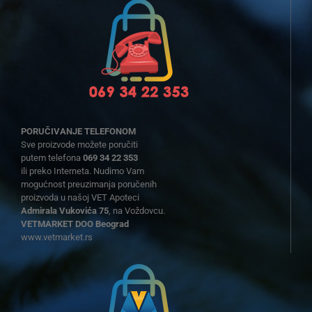
PORUČIVANJE TELEFONOM
Sve proizvode možete poručiti
putem telefona
069 34 22 353
ili preko Interneta. Nudimo Vam
mogućnost preuzimanja poručenih
proizvoda u našoj VET Apoteci
Admirala Vukovića 75
, na Voždovcu.
VETMARKET DOO Beograd
www.vetmarket.rs