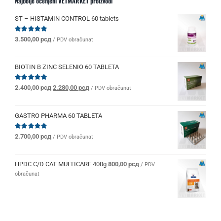
Najbolje ocenjeni VETMARKET proizvodi
ST – HISTAMIN CONTROL 60 tablets
Ocenjeno
3.500,00
рсд
/ PDV obračunat
sa
5.00
od 5
BIOTIN B ZINC SELENIO 60 TABLETA
Originalna
Trenutna
Ocenjeno
2.400,00
рсд
2.280,00
рсд
/ PDV obračunat
sa
5.00
od 5
cena
cena
je
je:
bila:
2.280,00 рсд.
GASTRO PHARMA 60 TABLETA
2.400,00 рсд.
Ocenjeno
2.700,00
рсд
/ PDV obračunat
sa
5.00
od 5
HPDC C/D CAT MULTICARE 400g
800,00
рсд
/ PDV
obračunat