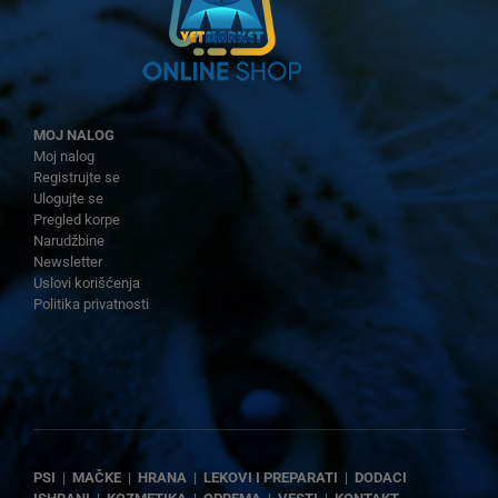
MOJ NALOG
Moj nalog
Registrujte se
Ulogujte se
Pregled korpe
Narudžbine
Newsletter
Uslovi korišćenja
Politika privatnosti
PSI
|
MAČKE
|
HRANA
|
LEKOVI I PREPARATI
|
DODACI