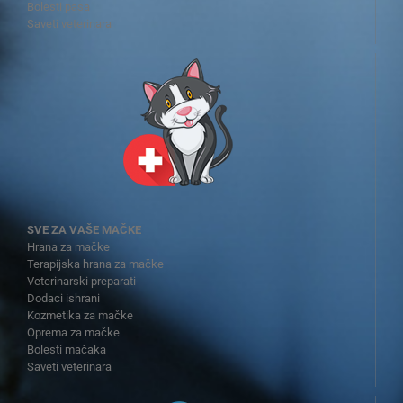
Bolesti pasa
Saveti veterinara
SVE ZA VAŠE MAČKE
Hrana za mačke
Terapijska hrana za mačke
Veterinarski preparati
Dodaci ishrani
Kozmetika za mačke
Oprema za mačke
Bolesti mačaka
Saveti veterinara