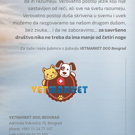
da ih razumeju. Verovatno postoji jezik koji nije
sastavljen od reči, ali sve na svetu razumeju.
Verovatno postoji duša skrivena u svemu i uvek
možemo da razgovaramo sa našom drugom dušom,
bez zvuka… i da ne zaboravimo,..
za savršeno
društvo niko ne treba da ima manje od četiri noge
Za Vaše i naše ljubimce s ljubavlju
VETMARKET DOO Beograd
VETMARKET DOO, BEOGRAD
Admirala Vukovića 75, Beograd
phone: +381 11 24 77 107
cell: +381 69 34 22 353