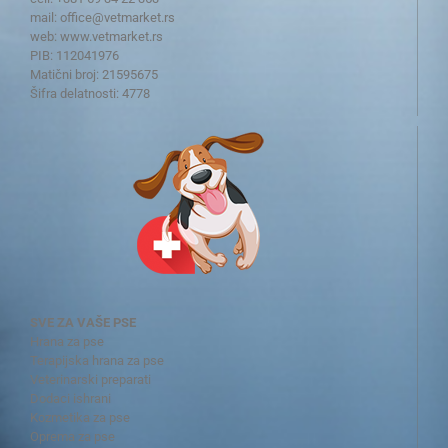
mail:
office@vetmarket.rs
web:
www.vetmarket.rs
PIB: 112041976
Matični broj: 21595675
Šifra delatnosti: 4778
SVE ZA VAŠE PSE
Hrana za pse
Terapijska hrana za pse
Veterinarski preparati
Dodaci ishrani
Kozmetika za pse
Oprema za pse