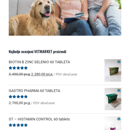
Najbolje ocenjeni VETMARKET proizvodi
BIOTIN B ZINC SELENIO 60 TABLETA
Originalna
Trenutna
Ocenjeno
2.400,00
рсд
2.280,00
рсд
/ PDV obračunat
sa
5.00
od 5
cena
cena
je
je:
bila:
2.280,00 рсд.
GASTRO PHARMA 60 TABLETA
2.400,00 рсд.
Ocenjeno
2.700,00
рсд
/ PDV obračunat
sa
5.00
od 5
ST – HISTAMIN CONTROL 60 tablets