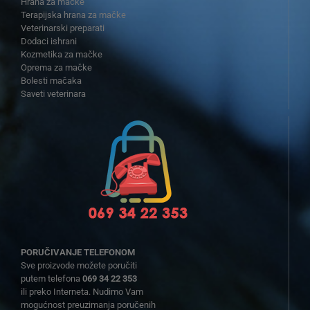
Hrana za mačke
Terapijska hrana za mačke
Veterinarski preparati
Dodaci ishrani
Kozmetika za mačke
Oprema za mačke
Bolesti mačaka
Saveti veterinara
PORUČIVANJE TELEFONOM
Sve proizvode možete poručiti
putem telefona
069 34 22 353
ili preko Interneta. Nudimo Vam
mogućnost preuzimanja poručenih