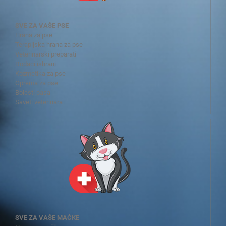
SVE ZA VAŠE PSE
Hrana za pse
Terapijska hrana za pse
Veterinarski preparati
Dodaci ishrani
Kozmetika za pse
Oprema za pse
Bolesti pasa
Saveti veterinara
SVE ZA VAŠE MAČKE