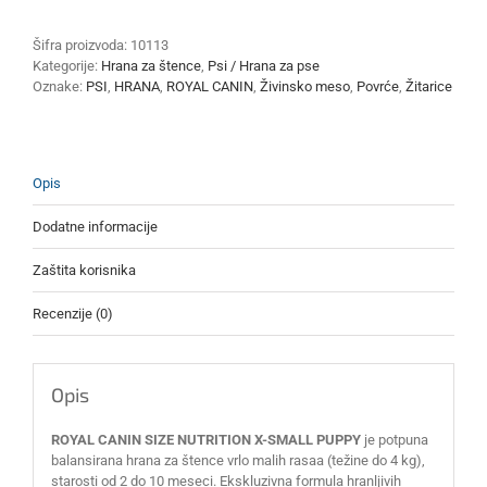
NUTRITION
X-
Šifra proizvoda:
10113
SMALL
Kategorije:
Hrana za štence
,
Psi / Hrana za pse
PUPPY
Oznake:
PSI
,
HRANA
,
ROYAL CANIN
,
Živinsko meso
,
Povrće
,
Žitarice
1.5kg
količina
Opis
Dodatne informacije
Zaštita korisnika
Recenzije (0)
Opis
ROYAL CANIN SIZE NUTRITION X-SMALL PUPPY
je potpuna
balansirana hrana za štence vrlo malih rasaa (težine do 4 kg),
starosti od 2 do 10 meseci. Ekskluzivna formula hranljivih