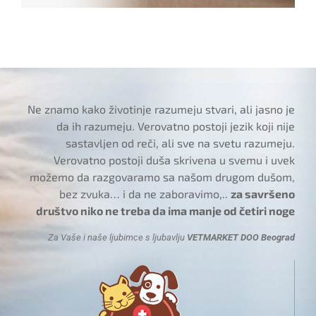
Ne znamo kako životinje razumeju stvari, ali jasno je
da ih razumeju. Verovatno postoji jezik koji nije
sastavljen od reči, ali sve na svetu razumeju.
Verovatno postoji duša skrivena u svemu i uvek
možemo da razgovaramo sa našom drugom dušom,
bez zvuka… i da ne zaboravimo,..
za savršeno
društvo niko ne treba da ima manje od četiri noge
Za Vaše i naše ljubimce s ljubavlju
VETMARKET DOO Beograd