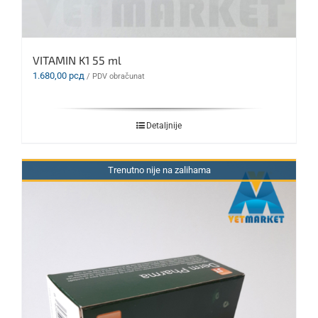
VITAMIN K1 55 ml
1.680,00
рсд
/ PDV obračunat
Detaljnije
Trenutno nije na zalihama