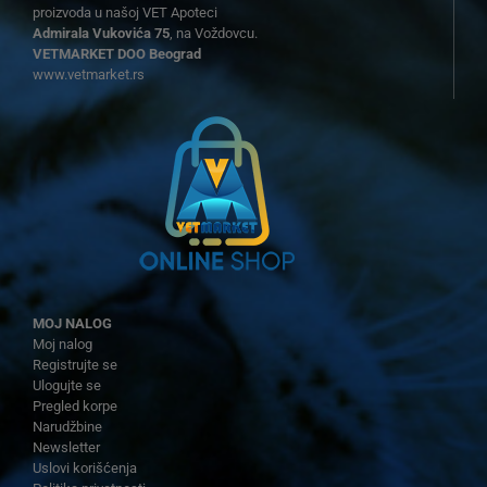
proizvoda u našoj VET Apoteci
Admirala Vukovića 75
, na Voždovcu.
VETMARKET DOO Beograd
www.vetmarket.rs
MOJ NALOG
Moj nalog
Registrujte se
Ulogujte se
Pregled korpe
Narudžbine
Newsletter
Uslovi korišćenja