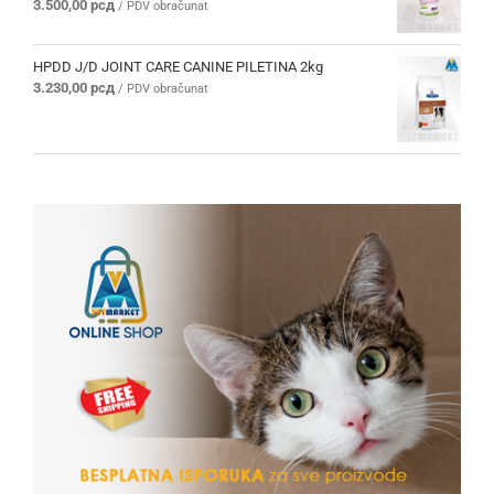
Ocenjeno
3.500,00
рсд
/ PDV obračunat
sa
5.00
od 5
HPDD J/D JOINT CARE CANINE PILETINA 2kg
3.230,00
рсд
/ PDV obračunat