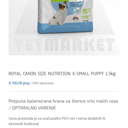
ROYAL CANIN SIZE NUTRITION X-SMALL PUPPY 1.5kg
3.700,00
рсд
/ PDV obračunat
Potpuna balansirana hrana za štence vrlo malih rasa
/ OPTIMALNO VARENJE
Cena proizvoda je sa uračunatim PDV-om i nema dodatnih ili
skrivenih troškova!