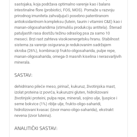
sastojaka, koja podržava optimalno varenje kao i balans
intestinalne flore (probiotici, FOS, MOS). Pomaže u razvoju
prirodnog imuniteta zahvaljujući posebno patentiranom
antioksidantnom kompleksu (lutein, taurin i vitamini C&E) kao i
manan-oligosaharidima (stimulišu produkciju antitela). Štenad
patuljastih rasa dostižu težinu odraslog psa za samo 10
meseci. Brzi rast zahteva visokoenergetsku hranu. Stabilnost
sistema za varenje osigurana je redukovanim sadržajem
skroba (26%), kombinaciji frukto-oligosaharida, pulpe repe,
manan-oligosaharida, omega-3 masnih kiselina i nerasvarljivih
minerala.
SASTAV:
dehidrirano pileće meso, pirinač, kukuruz, životinjska mast,
izolat proteina iz povrća, kukuruzni gluten, hidrolizovani
životinjski proteini, pulpa repe, minerali, sojino ulje, ljuspice i
seme bokvice (1%) riblje ulje, frukto-oligo-saharidi,
hidrolizovani kvasac (izvor mano-oligo-saharida), ekstrakt
nevena (izvor luteina).
ANALITIČKI SASTAV: