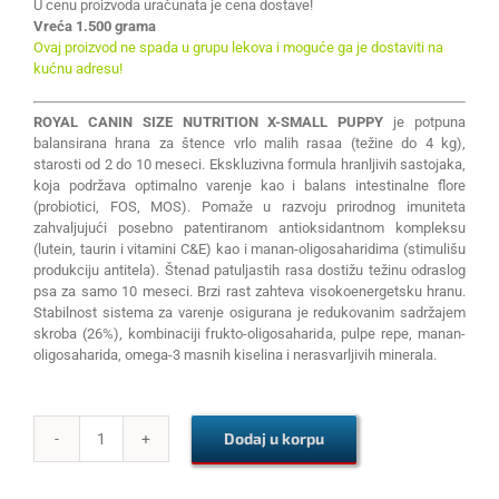
U cenu proizvoda uračunata je cena dostave!
Vreća 1.500 grama
Ovaj proizvod ne spada u grupu lekova i moguće ga je dostaviti na
kućnu adresu!
ROYAL CANIN SIZE NUTRITION X-SMALL PUPPY
je potpuna
balansirana hrana za štence vrlo malih rasaa (težine do 4 kg),
starosti od 2 do 10 meseci. Ekskluzivna formula hranljivih sastojaka,
koja podržava optimalno varenje kao i balans intestinalne flore
(probiotici, FOS, MOS). Pomaže u razvoju prirodnog imuniteta
zahvaljujući posebno patentiranom antioksidantnom kompleksu
(lutein, taurin i vitamini C&E) kao i manan-oligosaharidima (stimulišu
produkciju antitela). Štenad patuljastih rasa dostižu težinu odraslog
psa za samo 10 meseci. Brzi rast zahteva visokoenergetsku hranu.
Stabilnost sistema za varenje osigurana je redukovanim sadržajem
skroba (26%), kombinaciji frukto-oligosaharida, pulpe repe, manan-
oligosaharida, omega-3 masnih kiselina i nerasvarljivih minerala.
Dodaj u korpu
ROYAL
CANIN
SIZE