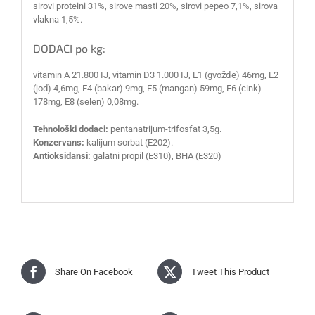
sirovi proteini 31%, sirove masti 20%, sirovi pepeo 7,1%, sirova
vlakna 1,5%.
DODACI po kg:
vitamin A 21.800 IJ, vitamin D3 1.000 IJ, E1 (gvožđe) 46mg, E2
(jod) 4,6mg, E4 (bakar) 9mg, E5 (mangan) 59mg, E6 (cink)
178mg, E8 (selen) 0,08mg.
Tehnološki dodaci:
pentanatrijum-trifosfat 3,5g.
Konzervans:
kalijum sorbat (E202).
Antioksidansi:
galatni propil (E310), BHA (E320)
Share On Facebook
Tweet This Product