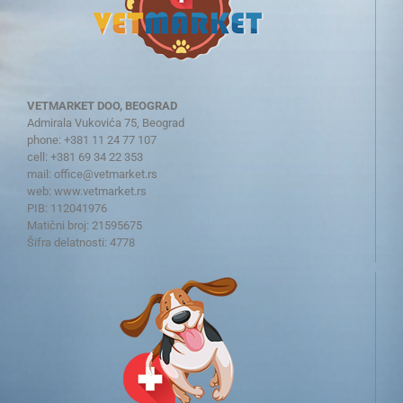
VETMARKET DOO, BEOGRAD
Admirala Vukovića 75, Beograd
phone: +381 11 24 77 107
cell: +381 69 34 22 353
mail:
office@vetmarket.rs
web:
www.vetmarket.rs
PIB: 112041976
Matični broj: 21595675
Šifra delatnosti: 4778