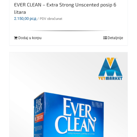
EVER CLEAN – Extra Strong Unscented posip 6
litara
2.150,00
рсд
/ PDV obračunat
Dodaj u korpu
Detaljnije