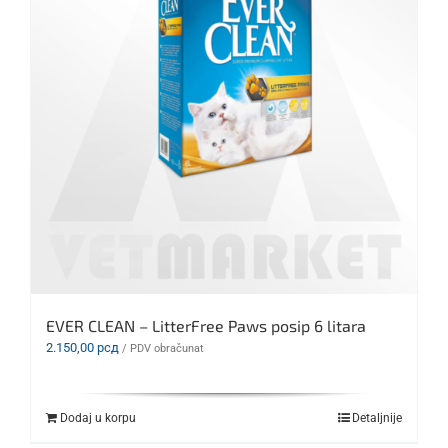
EVER CLEAN – LitterFree Paws posip 6 litara
2.150,00
рсд
/ PDV obračunat
Dodaj u korpu
Detaljnije