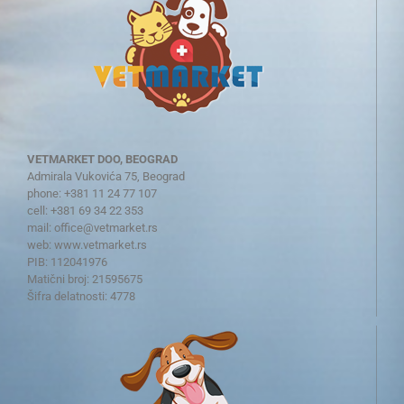
VETMARKET DOO, BEOGRAD
Admirala Vukovića 75, Beograd
phone: +381 11 24 77 107
cell: +381 69 34 22 353
mail:
office@vetmarket.rs
web:
www.vetmarket.rs
PIB: 112041976
Matični broj: 21595675
Šifra delatnosti: 4778