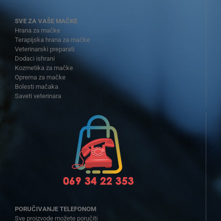
SVE ZA VAŠE MAČKE
Hrana za mačke
Terapijska hrana za mačke
Veterinarski preparati
Dodaci ishrani
Kozmetika za mačke
Oprema za mačke
Bolesti mačaka
Saveti veterinara
PORUČIVANJE TELEFONOM
Sve proizvode možete poručiti