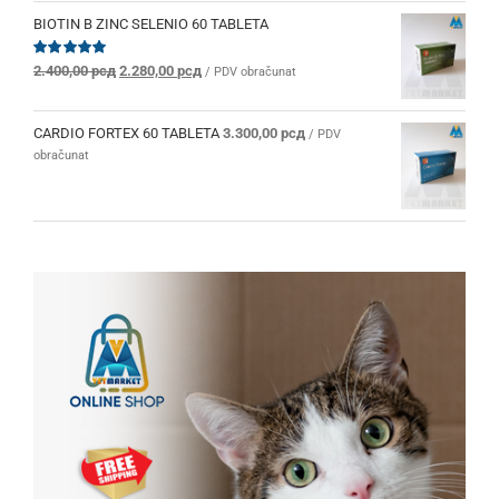
BIOTIN B ZINC SELENIO 60 TABLETA
Originalna
Trenutna
Ocenjeno
2.400,00
рсд
2.280,00
рсд
/ PDV obračunat
sa
5.00
od 5
cena
cena
je
je:
bila:
2.280,00 рсд.
CARDIO FORTEX 60 TABLETA
3.300,00
рсд
/ PDV
2.400,00 рсд.
obračunat