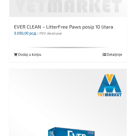
EVER CLEAN – LitterFree Paws posip 10 litara
3.050,00
рсд
/ PDV obračunat
Dodaj u korpu
Detaljnije