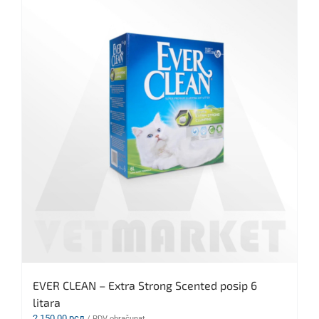
EVER CLEAN – Extra Strong Scented posip 6
litara
2.150,00
рсд
/ PDV obračunat