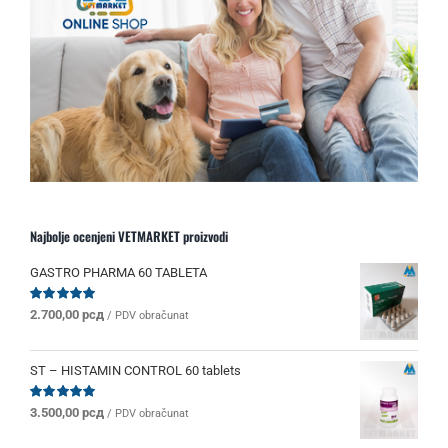
Najbolje ocenjeni VETMARKET proizvodi
GASTRO PHARMA 60 TABLETA
Ocenjeno
2.700,00
рсд
/ PDV obračunat
sa
5.00
od 5
ST – HISTAMIN CONTROL 60 tablets
Ocenjeno
3.500,00
рсд
/ PDV obračunat
sa
5.00
od 5