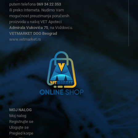
putem telefona
069 34 22 353
ili preko Interneta. Nudimo Vam
mogućnost preuzimanja poručenih
proizvoda u našoj VET Apoteci
Admirala Vukovića 75
, na Voždovcu.
VETMARKET DOO Beograd
www.vetmarket.rs
MOJ NALOG
Moj nalog
Registrujte se
Ulogujte se
Pregled korpe