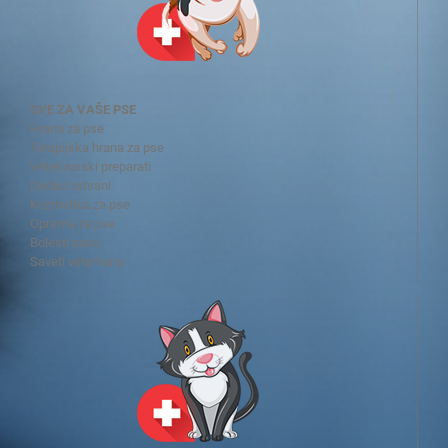
SVE ZA VAŠE PSE
Hrana za pse
Terapijska hrana za pse
Veterinarski preparati
Dodaci ishrani
Kozmetika za pse
Oprema za pse
Bolesti pasa
Saveti veterinara