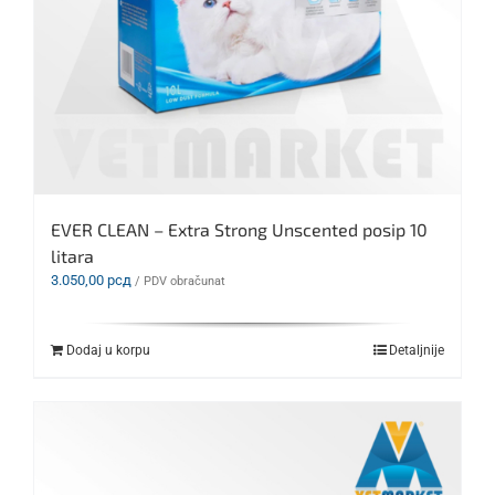
EVER CLEAN – Extra Strong Unscented posip 10
litara
3.050,00
рсд
/ PDV obračunat
Dodaj u korpu
Detaljnije