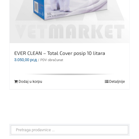
EVER CLEAN – Total Cover posip 10 litara
3.050,00
рсд
/ PDV obračunat
Dodaj u korpu
Detaljnije