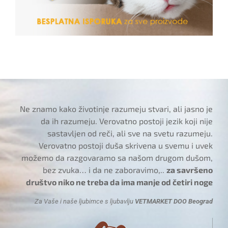
Ne znamo kako životinje razumeju stvari, ali jasno je
da ih razumeju. Verovatno postoji jezik koji nije
sastavljen od reči, ali sve na svetu razumeju.
Verovatno postoji duša skrivena u svemu i uvek
možemo da razgovaramo sa našom drugom dušom,
bez zvuka… i da ne zaboravimo,..
za savršeno
društvo niko ne treba da ima manje od četiri noge
Za Vaše i naše ljubimce s ljubavlju
VETMARKET DOO Beograd