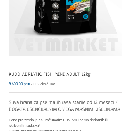
KUDO ADRIATIC FISH MINI ADULT 12kg
8.600,00
рсд
/ PDV obračunat
Suva hrana za pse malih rasa starije od 12 meseci /
BOGATA ESENCIJALNIM OMEGA MASNIM KISELINAMA
Cena proizvoda je sa uračunatim PDV-om i nema dodatnih ili
skrivenih troškova!