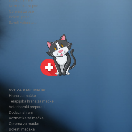
Dodaci ishrani
Kozmetika za pse
Oprema za pse
Bolesti pasa
Saveti veterinara
SVE ZA VAŠE MAČKE
Hrana za mačke
Terapijska hrana za mačke
Veterinarski preparati
Dodaci ishrani
Kozmetika za mačke
Oprema za mačke
Bolesti mačaka