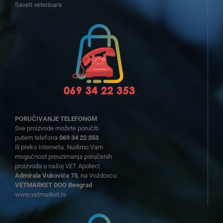
Saveti veterinara
PORUČIVANJE TELEFONOM
Sve proizvode možete poručiti
putem telefona
069 34 22 353
ili preko Interneta. Nudimo Vam
mogućnost preuzimanja poručenih
proizvoda u našoj VET Apoteci
Admirala Vukovića 75
, na Voždovcu.
VETMARKET DOO Beograd
www.vetmarket.rs