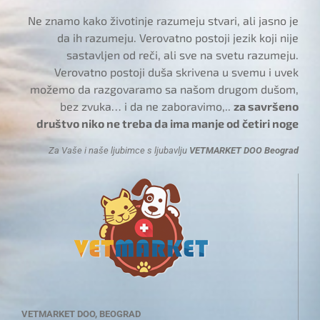
Ne znamo kako životinje razumeju stvari, ali jasno je
da ih razumeju. Verovatno postoji jezik koji nije
sastavljen od reči, ali sve na svetu razumeju.
Verovatno postoji duša skrivena u svemu i uvek
možemo da razgovaramo sa našom drugom dušom,
bez zvuka… i da ne zaboravimo,..
za savršeno
društvo niko ne treba da ima manje od četiri noge
Za Vaše i naše ljubimce s ljubavlju
VETMARKET DOO Beograd
VETMARKET DOO, BEOGRAD