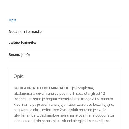
Opis
Dodatne informacije
Zaštita korisnika
Recenzije (0)
Opis
KUDO ADRIATIC FISH MINI ADULT
je kompletna,
izbalansirana suva hrana za pse malih rasa starijih od 12
meseci. Izuzetno je bogata esencijalnim Omega 3 i 6 masnim
kiselinama pa je ova hrana sjajan izbor za zdravu kožu i sjajnu,
negovanu dlaku. Jedini izvor životinjskih proteina je sveže
izlovljena riba iz Jadranskog mora, pa je ova hrana pogodna za
ishranu osetljivih pasa koji su skloni alergijskim reakcijama.