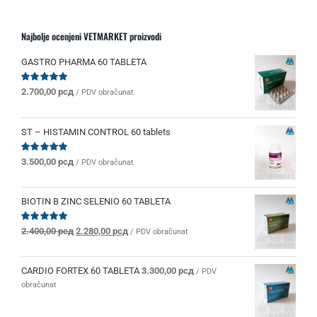
Najbolje ocenjeni VETMARKET proizvodi
GASTRO PHARMA 60 TABLETA
Ocenjeno
2.700,00
рсд
/ PDV obračunat
sa
5.00
od 5
ST – HISTAMIN CONTROL 60 tablets
Ocenjeno
3.500,00
рсд
/ PDV obračunat
sa
5.00
od 5
BIOTIN B ZINC SELENIO 60 TABLETA
Originalna
Trenutna
Ocenjeno
2.400,00
рсд
2.280,00
рсд
/ PDV obračunat
sa
5.00
od 5
cena
cena
je
je:
bila:
2.280,00 рсд.
CARDIO FORTEX 60 TABLETA
3.300,00
рсд
/ PDV
2.400,00 рсд.
obračunat