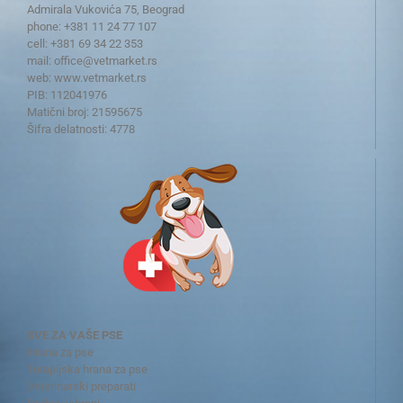
Admirala Vukovića 75, Beograd
phone: +381 11 24 77 107
cell: +381 69 34 22 353
mail:
office@vetmarket.rs
web:
www.vetmarket.rs
PIB: 112041976
Matični broj: 21595675
Šifra delatnosti: 4778
SVE ZA VAŠE PSE
Hrana za pse
Terapijska hrana za pse
Veterinarski preparati