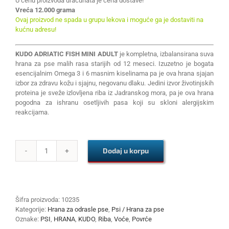
U cenu proizvoda uračunata je cena dostave!
Vreća 12.000 grama
Ovaj proizvod ne spada u grupu lekova i moguće ga je dostaviti na
kućnu adresu!
KUDO ADRIATIC FISH MINI ADULT
je kompletna, izbalansirana suva
hrana za pse malih rasa starijih od 12 meseci. Izuzetno je bogata
esencijalnim Omega 3 i 6 masnim kiselinama pa je ova hrana sjajan
izbor za zdravu kožu i sjajnu, negovanu dlaku. Jedini izvor životinjskih
proteina je sveže izlovljena riba iz Jadranskog mora, pa je ova hrana
pogodna za ishranu osetljivih pasa koji su skloni alergijskim
reakcijama.
Dodaj u korpu
KUDO
ADRIATIC
FISH
MINI
ADULT
Šifra proizvoda:
10235
12kg
Kategorije:
Hrana za odrasle pse
,
Psi / Hrana za pse
količina
Oznake:
PSI
,
HRANA
,
KUDO
,
Riba
,
Voće
,
Povrće