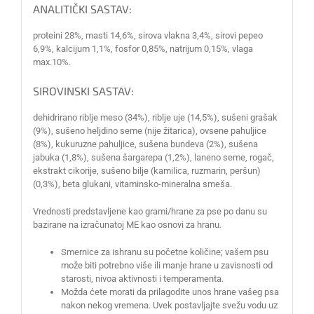
ANALITIČKI SASTAV:
proteini 28%, masti 14,6%, sirova vlakna 3,4%, sirovi pepeo
6,9%, kalcijum 1,1%, fosfor 0,85%, natrijum 0,15%, vlaga
max.10%.
SIROVINSKI SASTAV:
dehidrirano riblje meso (34%), riblje uje (14,5%), sušeni grašak
(9%), sušeno heljdino seme (nije žitarica), ovsene pahuljice
(8%), kukuruzne pahuljice, sušena bundeva (2%), sušena
jabuka (1,8%), sušena šargarepa (1,2%), laneno seme, rogač,
ekstrakt cikorije, sušeno bilje (kamilica, ruzmarin, peršun)
(0,3%), beta glukani, vitaminsko-mineralna smeša.
Vrednosti predstavljene kao grami/hrane za pse po danu su
bazirane na izračunatoj ME kao osnovi za hranu.
Smernice za ishranu su početne količine; vašem psu
može biti potrebno više ili manje hrane u zavisnosti od
starosti, nivoa aktivnosti i temperamenta.
Možda ćete morati da prilagodite unos hrane vašeg psa
nakon nekog vremena. Uvek postavljajte svežu vodu uz