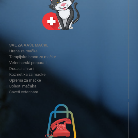
SVE ZA VAŠE MAČKE
Hrana za mačke
Terapijska hrana za mačke
Veterinarski preparati
Dodaci ishrani
Kozmetika za mačke
Oprema za mačke
Bolesti mačaka
Saveti veterinara