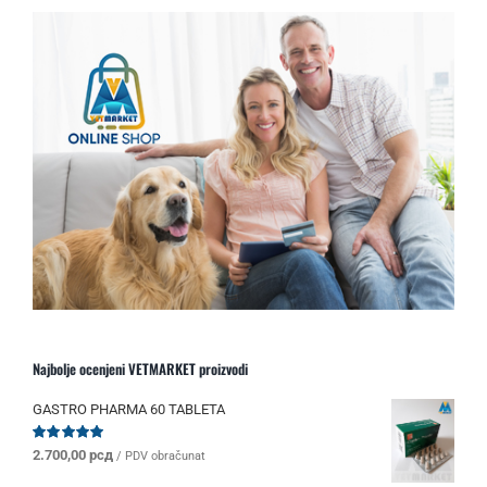
Najbolje ocenjeni VETMARKET proizvodi
GASTRO PHARMA 60 TABLETA
Ocenjeno
2.700,00
рсд
/ PDV obračunat
sa
5.00
od 5