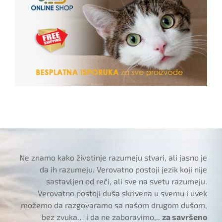
Ne znamo kako životinje razumeju stvari, ali jasno je
da ih razumeju. Verovatno postoji jezik koji nije
sastavljen od reči, ali sve na svetu razumeju.
Verovatno postoji duša skrivena u svemu i uvek
možemo da razgovaramo sa našom drugom dušom,
bez zvuka… i da ne zaboravimo,..
za savršeno