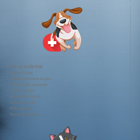
SVE ZA VAŠE PSE
Hrana za pse
Terapijska hrana za pse
Veterinarski preparati
Dodaci ishrani
Kozmetika za pse
Oprema za pse
Bolesti pasa
Saveti veterinara