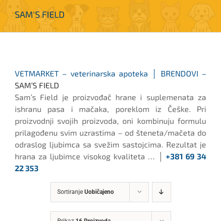
SAM'S FIELD
VETMARKET – veterinarska apoteka │ BRENDOVI –
SAM’S FIELD
Sam’s Field je proizvođač hrane i suplemenata za
ishranu pasa i mačaka, poreklom iz Češke. Pri
proizvodnji svojih proizvoda, oni kombinuju formulu
prilagođenu svim uzrastima – od šteneta/mačeta do
odraslog ljubimca sa svežim sastojcima. Rezultat je
hrana za ljubimce visokog kvaliteta … │
+381 69 34
22 353
Sortiranje
Uobičajeno
Prikaz
16 Proizvoda