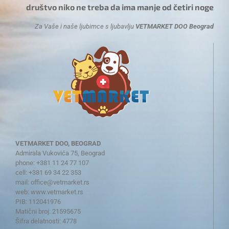
društvo niko ne treba da ima manje od četiri noge
Za Vaše i naše ljubimce s ljubavlju
VETMARKET DOO Beograd
VETMARKET DOO, BEOGRAD
Admirala Vukovića 75, Beograd
phone: +381 11 24 77 107
cell: +381 69 34 22 353
mail:
office@vetmarket.rs
web:
www.vetmarket.rs
PIB: 112041976
Matični broj: 21595675
Šifra delatnosti: 4778