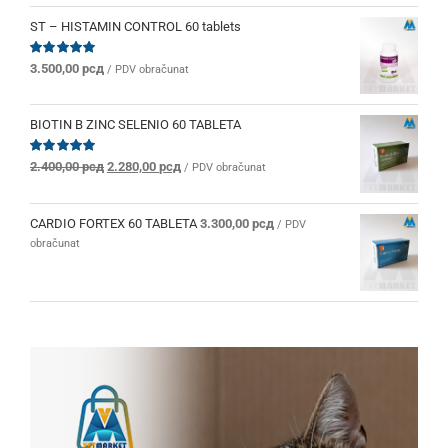
ST – HISTAMIN CONTROL 60 tablets
Ocenjeno
3.500,00
рсд
/ PDV obračunat
sa
5.00
od 5
BIOTIN B ZINC SELENIO 60 TABLETA
Originalna
Trenutna
Ocenjeno
2.400,00
рсд
2.280,00
рсд
/ PDV obračunat
sa
5.00
od 5
cena
cena
je
je:
bila:
2.280,00 рсд.
CARDIO FORTEX 60 TABLETA
3.300,00
рсд
/ PDV
2.400,00 рсд.
obračunat