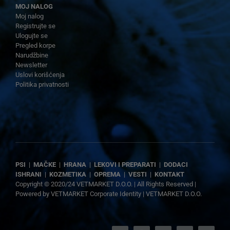
MOJ NALOG
Moj nalog
Registrujte se
Ulogujte se
Pregled korpe
Narudžbine
Newsletter
Uslovi korišćenja
Politika privatnosti
PSI
|
MAČKE
|
HRANA
|
LEKOVI I PREPARATI
|
DODACI
ISHRANI
|
KOZMETIKA
|
OPREMA
|
VESTI
|
KONTAKT
Copyright © 2020/24 VETMARKET D.O.O. | All Rights Reserved |
Powered by
VETMARKET Corporate Identity
|
VETMARKET D.O.O.