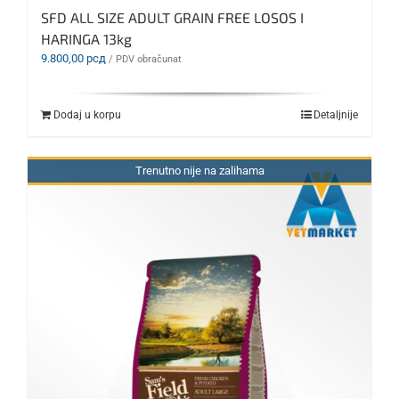
SFD ALL SIZE ADULT GRAIN FREE LOSOS I
HARINGA 13kg
9.800,00
рсд
/ PDV obračunat
Dodaj u korpu
Detaljnije
Trenutno nije na zalihama