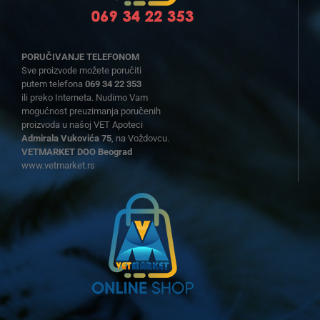
PORUČIVANJE TELEFONOM
Sve proizvode možete poručiti
putem telefona
069 34 22 353
ili preko Interneta. Nudimo Vam
mogućnost preuzimanja poručenih
proizvoda u našoj VET Apoteci
Admirala Vukovića 75
, na Voždovcu.
VETMARKET DOO Beograd
www.vetmarket.rs