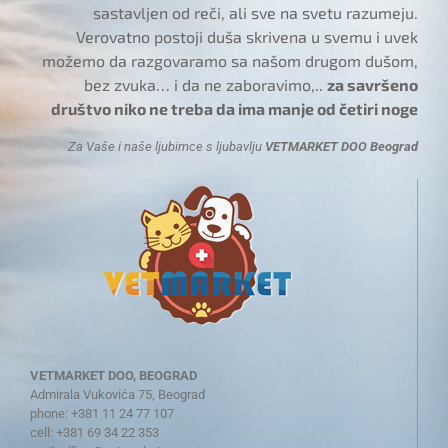
sastavljen od reči, ali sve na svetu razumeju.
Verovatno postoji duša skrivena u svemu i uvek
možemo da razgovaramo sa našom drugom dušom,
bez zvuka… i da ne zaboravimo,..
za savršeno
društvo niko ne treba da ima manje od četiri noge
Za Vaše i naše ljubimce s ljubavlju
VETMARKET DOO Beograd
VETMARKET DOO, BEOGRAD
Admirala Vukovića 75, Beograd
phone: +381 11 24 77 107
cell: +381 69 34 22 353