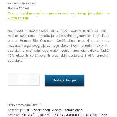
skrivenih troškova!
Bočica 250 ml
Ovaj proizvod ne spada u grupu lekova i moguće ga je dostaviti na
kućnu adresu!
BIOGANCE ORGANISSIME UNIVERSAL CONDITIONER za pse i
mačke svih rasa, predstavlja univerzalni regenerator, formulisan
prema Human Bio Cosmetic Certification, napravljen od shea
maslaca i arganovog ulja za negu dlake. Svojim prirodnim aktivnim
sastojcima, ovaj nežni regenerator neguje i unosi sjaj u dlaku. Sadrži
10% ukupnih sertifikovanih organskih sastojaka i 98% prirodnih
sastojaka
Dodaj u korpu
BIOGANCE
ORGANISSIME
UNIVERSAL
CONDITIONER
DOG-
Šifra proizvoda:
50213
CAT
Kategorije:
Psi - Kondicioneri
,
Mačke - Kondicioneri
250ml
Oznake:
PSI
,
MAČKE
,
KOZMETIKA ZA LJUBIMCE
,
BIOGANCE
,
Nega
količina