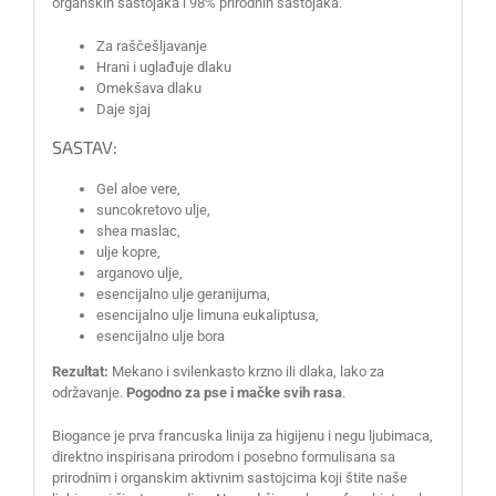
organskih sastojaka i 98% prirodnih sastojaka.
Za raščešljavanje
Hrani i uglađuje dlaku
Omekšava dlaku
Daje sjaj
SASTAV:
Gel aloe vere,
suncokretovo ulje,
shea maslac,
ulje kopre,
arganovo ulje,
esencijalno ulje geranijuma,
esencijalno ulje limuna eukaliptusa,
esencijalno ulje bora
Rezultat:
Mekano i svilenkasto krzno ili dlaka, lako za
održavanje.
Pogodno za pse i mačke svih rasa
.
Biogance je prva francuska linija za higijenu i negu ljubimaca,
direktno inspirisana prirodom i posebno formulisana sa
prirodnim i organskim aktivnim sastojcima koji štite naše