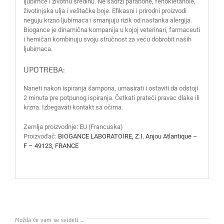
ljubimce i životnu sredinu. Ne sadrži parabone, fenokietanole,
životinjska ulja i veštačke boje. Efikasni i prirodni proizvodi
neguju krzno ljubimaca i smanjuju rizik od nastanka alergija.
Biogance je dinamična kompanija u kojoj veterinari, farmaceuti
i hemičari kombinuju svoju stručnost za veću dobrobit naših
ljubimaca.
UPOTREBA:
Naneti nakon ispiranja šampona, umasirati i ostaviti da odstoji
2 minuta pre potpunog ispiranja. Četkati prateći pravac dlake ili
krzna. Izbegavati kontakt sa očima.
Zemlja proizvodnje: EU (Francuska)
Proizvođač:
BIOGANCE LABORATOIRE, Z.I. Anjou Atlantique –
F – 49123, FRANCE
Možda će vam se svideti …