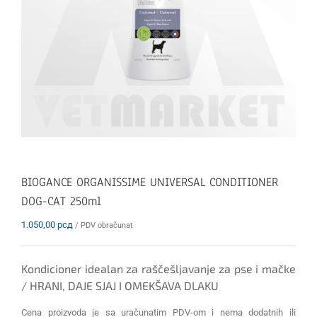
BIOGANCE ORGANISSIME UNIVERSAL CONDITIONER
DOG-CAT 250ml
1.050,00
рсд
/ PDV obračunat
Kondicioner idealan za raščešljavanje za pse i mačke
/ HRANI, DAJE SJAJ I OMEKŠAVA DLAKU
Cena proizvoda je sa uračunatim PDV-om i nema dodatnih ili