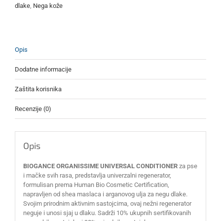
dlake
,
Nega kože
Opis
Dodatne informacije
Zaštita korisnika
Recenzije (0)
Opis
BIOGANCE ORGANISSIME UNIVERSAL CONDITIONER
za pse
i mačke svih rasa, predstavlja univerzalni regenerator,
formulisan prema Human Bio Cosmetic Certification,
napravljen od shea maslaca i arganovog ulja za negu dlake.
Svojim prirodnim aktivnim sastojcima, ovaj nežni regenerator
neguje i unosi sjaj u dlaku. Sadrži 10% ukupnih sertifikovanih