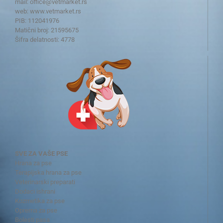
mail:
office@vetmarket.rs
web:
www.vetmarket.rs
PIB: 112041976
Matični broj: 21595675
Šifra delatnosti: 4778
SVE ZA VAŠE PSE
Hrana za pse
Terapijska hrana za pse
Veterinarski preparati
Dodaci ishrani
Kozmetika za pse
Oprema za pse
Bolesti pasa