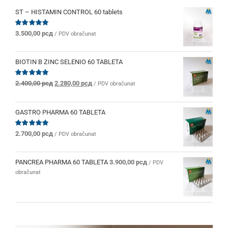
ST – HISTAMIN CONTROL 60 tablets
Ocenjeno
3.500,00
рсд
/ PDV obračunat
sa
5.00
od 5
BIOTIN B ZINC SELENIO 60 TABLETA
Originalna
Trenutna
Ocenjeno
2.400,00
рсд
2.280,00
рсд
/ PDV obračunat
sa
5.00
od 5
cena
cena
je
je:
bila:
2.280,00 рсд.
GASTRO PHARMA 60 TABLETA
2.400,00 рсд.
Ocenjeno
2.700,00
рсд
/ PDV obračunat
sa
5.00
od 5
PANCREA PHARMA 60 TABLETA
3.900,00
рсд
/ PDV
obračunat