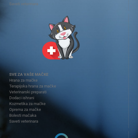
Saveti veterinara
SVE ZA VAŠE MAČKE
Hrana za mačke
Terapijska hrana za mačke
Veterinarski preparati
Dodaci ishrani
Kozmetika za mačke
Oprema za mačke
Bolesti mačaka
Saveti veterinara