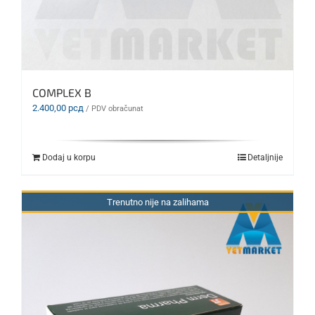
COMPLEX B
2.400,00
рсд
/ PDV obračunat
Dodaj u korpu
Detaljnije
Trenutno nije na zalihama