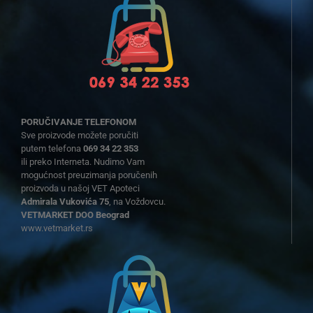
PORUČIVANJE TELEFONOM
Sve proizvode možete poručiti
putem telefona
069 34 22 353
ili preko Interneta. Nudimo Vam
mogućnost preuzimanja poručenih
proizvoda u našoj VET Apoteci
Admirala Vukovića 75
, na Voždovcu.
VETMARKET DOO Beograd
www.vetmarket.rs