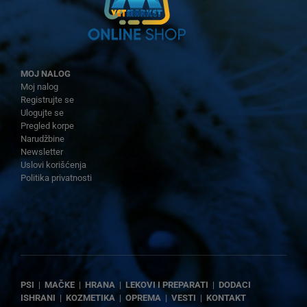
MOJ NALOG
Moj nalog
Registrujte se
Ulogujte se
Pregled korpe
Narudžbine
Newsletter
Uslovi korišćenja
Politika privatnosti
PSI
|
MAČKE
|
HRANA
|
LEKOVI I PREPARATI
|
DODACI
ISHRANI
|
KOZMETIKA
|
OPREMA
|
VESTI
|
KONTAKT