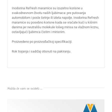
Inodorina Refresh maramice su izuzetno korisne u
svakodnevnom životu naših ljubimaca: pre putovanja
automobilom i posle šetnje ili izleta napolje. Inodorina Refresh
maramice su posebno korisne kada se vraćate kući u kišnim
danima jer neutrališu molekule lošeg mirisa na vlažnom krznu,
ostavljajući ljubimca čistim i mirisnim.
Proizvedeno po proizvođačkoj specifikaciji.
Rok trajanja i sadržaj otisnuti na pakiranju.
Možda će vam se svideti …