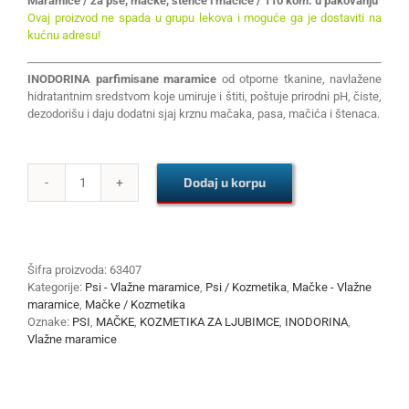
Maramice / za pse, mačke, štence i mačiće / 110 kom. u pakovanju
Ovaj proizvod ne spada u grupu lekova i moguće ga je dostaviti na
kućnu adresu!
INODORINA parfimisane maramice
od otporne tkanine, navlažene
hidratantnim sredstvom koje umiruje i štiti, poštuje prirodni pH, čiste,
dezodorišu i daju dodatni sjaj krznu mačaka, pasa, mačića i štenaca.
Dodaj u korpu
INODORINA
Vlažne
maramice
-
Talco
Šifra proizvoda:
63407
110
Kategorije:
Psi - Vlažne maramice
,
Psi / Kozmetika
,
Mačke - Vlažne
kom
maramice
,
Mačke / Kozmetika
količina
Oznake:
PSI
,
MAČKE
,
KOZMETIKA ZA LJUBIMCE
,
INODORINA
,
Vlažne maramice