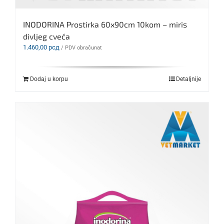
INODORINA Prostirka 60x90cm 10kom – miris
divljeg cveća
1.460,00
рсд
/ PDV obračunat
Dodaj u korpu
Detaljnije