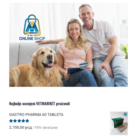
Najbolje ocenjeni VETMARKET proizvodi
GASTRO PHARMA 60 TABLETA
Ocenjeno
2.700,00
рсд
/ PDV obračunat
sa
5.00
od 5