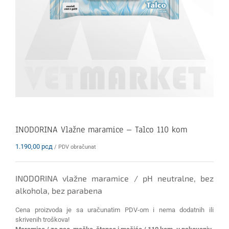
INODORINA Vlažne maramice – Talco 110 kom
1.190,00
рсд
/ PDV obračunat
INODORINA vlažne maramice / pH neutralne, bez
alkohola, bez parabena
Cena proizvoda je sa uračunatim PDV-om i nema dodatnih ili
skrivenih troškova!