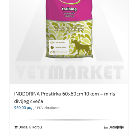
INODORINA Prostirka 60x60cm 10kom – miris
divljeg cveća
960,00
рсд
/ PDV obračunat
Dodaj u korpu
Detaljnije