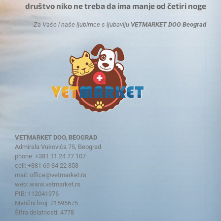
društvo niko ne treba da ima manje od četiri noge
Za Vaše i naše ljubimce s ljubavlju
VETMARKET DOO Beograd
VETMARKET DOO, BEOGRAD
Admirala Vukovića 75, Beograd
phone: +381 11 24 77 107
cell: +381 69 34 22 353
mail:
office@vetmarket.rs
web:
www.vetmarket.rs
PIB: 112041976
Matični broj: 21595675
Šifra delatnosti: 4778