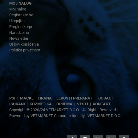
MOJ NALOG
Moj nalog
Registrujte se
Ulogujte se
Pregled korpe
Narudžbine
Newsletter
Uslovi korišćenja
Politika privatnosti
PSI
|
MAČKE
|
HRANA
|
LEKOVI I PREPARATI
|
DODACI
ISHRANI
|
KOZMETIKA
|
OPREMA
|
VESTI
|
KONTAKT
Copyright © 2020/24 VETMARKET D.O.O. | All Rights Reserved |
Powered by
VETMARKET Corporate Identity
|
VETMARKET D.O.O.