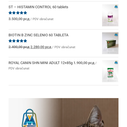
ST – HISTAMIN CONTROL 60 tablets
Ocenjeno
3.500,00
рсд
/ PDV obračunat
sa
5.00
od 5
BIOTIN B ZINC SELENIO 60 TABLETA
Originalna
Trenutna
Ocenjeno
2.400,00
рсд
2.280,00
рсд
/ PDV obračunat
sa
5.00
od 5
cena
cena
je
je:
bila:
2.280,00 рсд.
ROYAL CANIN SHN MINI ADULT 12×85g
1.900,00
рсд
/
2.400,00 рсд.
PDV obračunat