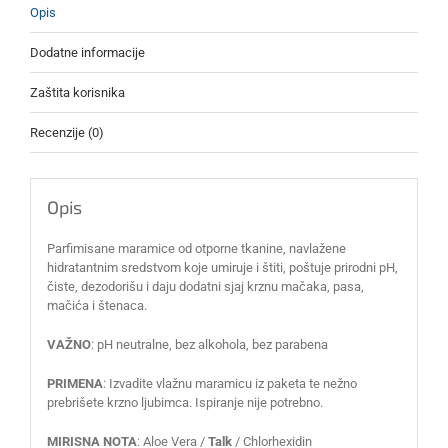
Opis
Dodatne informacije
Zaštita korisnika
Recenzije (0)
Opis
Parfimisane maramice od otporne tkanine, navlažene
hidratantnim sredstvom koje umiruje i štiti, poštuje prirodni pH,
čiste, dezodorišu i daju dodatni sjaj krznu mačaka, pasa,
mačića i štenaca.
VAŽNO
: pH neutralne, bez alkohola, bez parabena
PRIMENA
: Izvadite vlažnu maramicu iz paketa te nežno
prebrišete krzno ljubimca. Ispiranje nije potrebno.
MIRISNA NOTA
: Aloe Vera /
Talk
/ Chlorhexidin