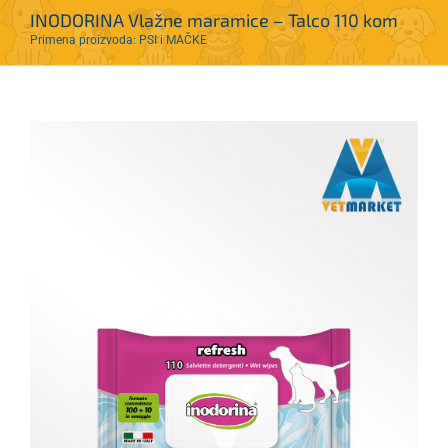
INODORINA Vlažne maramice – Talco 110 kom
Primena proizvoda: PSI i MAČKE