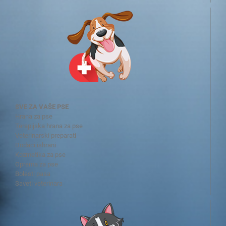
SVE ZA VAŠE PSE
Hrana za pse
Terapijska hrana za pse
Veterinarski preparati
Dodaci ishrani
Kozmetika za pse
Oprema za pse
Bolesti pasa
Saveti veterinara