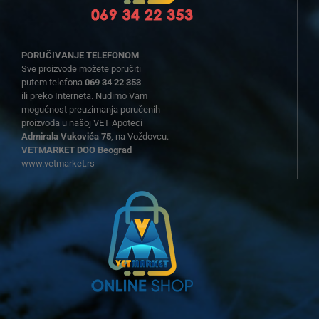
PORUČIVANJE TELEFONOM
Sve proizvode možete poručiti
putem telefona
069 34 22 353
ili preko Interneta. Nudimo Vam
mogućnost preuzimanja poručenih
proizvoda u našoj VET Apoteci
Admirala Vukovića 75
, na Voždovcu.
VETMARKET DOO Beograd
www.vetmarket.rs