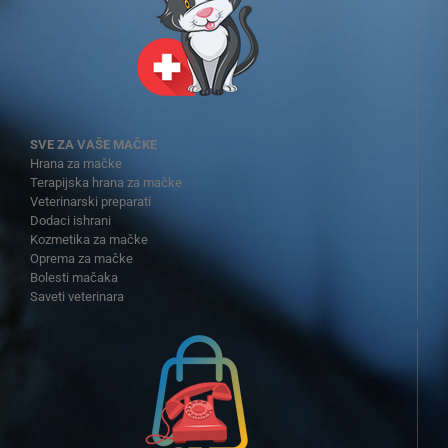
SVE ZA VAŠE MAČKE
Hrana za mačke
Terapijska hrana za mačke
Veterinarski preparati
Dodaci ishrani
Kozmetika za mačke
Oprema za mačke
Bolesti mačaka
Saveti veterinara