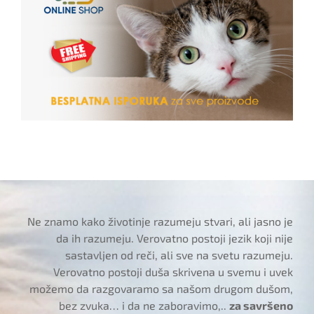
Ne znamo kako životinje razumeju stvari, ali jasno je
da ih razumeju. Verovatno postoji jezik koji nije
sastavljen od reči, ali sve na svetu razumeju.
Verovatno postoji duša skrivena u svemu i uvek
možemo da razgovaramo sa našom drugom dušom,
bez zvuka… i da ne zaboravimo,..
za savršeno