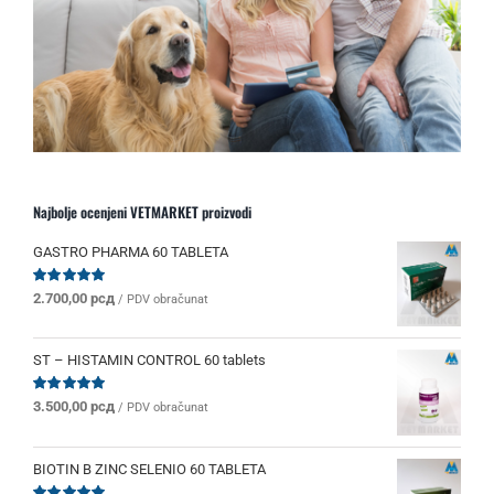
Najbolje ocenjeni VETMARKET proizvodi
GASTRO PHARMA 60 TABLETA
Ocenjeno
2.700,00
рсд
/ PDV obračunat
sa
5.00
od 5
ST – HISTAMIN CONTROL 60 tablets
Ocenjeno
3.500,00
рсд
/ PDV obračunat
sa
5.00
od 5
BIOTIN B ZINC SELENIO 60 TABLETA