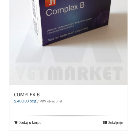
COMPLEX B
2.400,00
рсд
/ PDV obračunat
Dodaj u korpu
Detaljnije