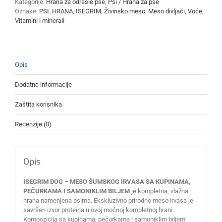
Kategorije:
Hrana za odrasle pse
,
Psi / Hrana za pse
SA
Oznake:
PSI
,
HRANA
,
ISEGRIM
,
Živinsko meso
,
Meso divljači
,
Voće
,
KUPINAMA,
Vitamini i minerali
PEČURKAMA
I
SAMONIKLIM
BILJEM
400g
Opis
x
6kom
Dodatne informacije
količina
Zaštita korisnika
Recenzije (0)
Opis
ISEGRIM DOG – MESO ŠUMSKOG IRVASA SA KUPINAMA,
PEČURKAMA I SAMONIKLIM BILJEM
je kompletna, vlažna
hrana namenjena psima. Ekskluzivno prirodno meso irvasa je
savršen izvor proteina u ovoj moćnoj kompletnoj hrani.
Kompozicija sa kupinama, pečurkama i samoniklim biljem