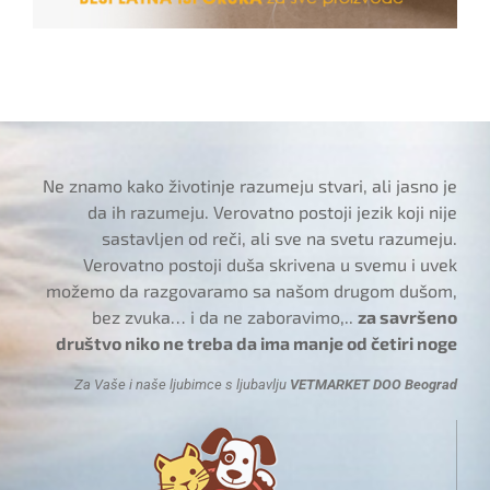
Ne znamo kako životinje razumeju stvari, ali jasno je
da ih razumeju. Verovatno postoji jezik koji nije
sastavljen od reči, ali sve na svetu razumeju.
Verovatno postoji duša skrivena u svemu i uvek
možemo da razgovaramo sa našom drugom dušom,
bez zvuka… i da ne zaboravimo,..
za savršeno
društvo niko ne treba da ima manje od četiri noge
Za Vaše i naše ljubimce s ljubavlju
VETMARKET DOO Beograd