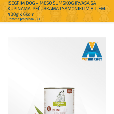
ISEGRIM DOG – MESO ŠUMSKOG IRVASA SA
KUPINAMA, PEČURKAMA I SAMONIKLIM BILJEM
400g x 6kom
Primena proizvoda: PSI