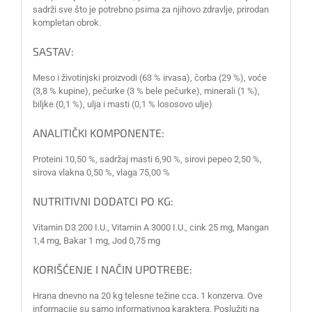
sadrži sve što je potrebno psima za njihovo zdravlje, prirodan
kompletan obrok.
SASTAV:
Meso i životinjski proizvodi (63 % irvasa), čorba (29 %), voće
(3,8 % kupine), pečurke (3 % bele pečurke), minerali (1 %),
biljke (0,1 %), ulja i masti (0,1 % lososovo ulje)
ANALITIČKI KOMPONENTE:
Proteini 10,50 %, sadržaj masti 6,90 %, sirovi pepeo 2,50 %,
sirova vlakna 0,50 %, vlaga 75,00 %
NUTRITIVNI DODATCI PO KG:
Vitamin D3 200 I.U., Vitamin A 3000 I.U., cink 25 ​​mg, Mangan
1,4 mg, Bakar 1 mg, Jod 0,75 mg
KORIŠĆENJE I NAČIN UPOTREBE:
Hrana dnevno na 20 kg telesne težine cca. 1 konzerva. Ove
informacije su samo informativnog karaktera. Poslužiti na