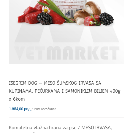
ISEGRIM DOG – MESO ŠUMSKOG IRVASA SA
KUPINAMA, PEČURKAMA I SAMONIKLIM BILJEM 400g
x 6kom
1.854,00
рсд
/ PDV obračunat
Kompletna vlažna hrana za pse / MESO IRVASA,