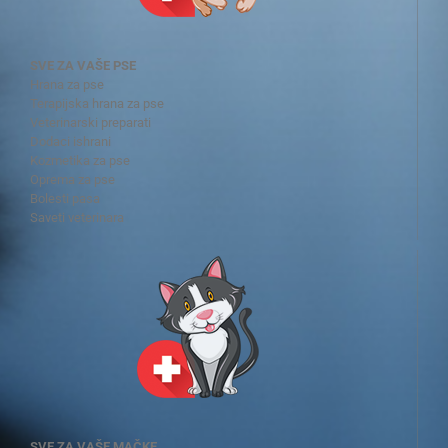
SVE ZA VAŠE PSE
Hrana za pse
Terapijska hrana za pse
Veterinarski preparati
Dodaci ishrani
Kozmetika za pse
Oprema za pse
Bolesti pasa
Saveti veterinara
SVE ZA VAŠE MAČKE