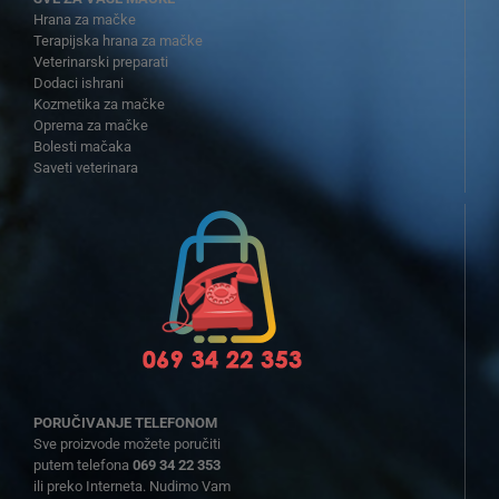
Hrana za mačke
Terapijska hrana za mačke
Veterinarski preparati
Dodaci ishrani
Kozmetika za mačke
Oprema za mačke
Bolesti mačaka
Saveti veterinara
PORUČIVANJE TELEFONOM
Sve proizvode možete poručiti
putem telefona
069 34 22 353
ili preko Interneta. Nudimo Vam