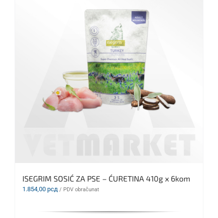
ISEGRIM SOSIĆ ZA PSE – ĆURETINA 410g x 6kom
1.854,00
рсд
/ PDV obračunat