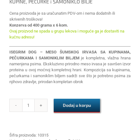
KUPINE, PEČURKE i SAMONIKLO BILJE
Cena proizvoda je sa uračunatim PDV-om i nema dodatnih ili
skrivenih troškova!
Konzerva od 400 grama x 6 kom.
Ovaj proizvod ne spada u grupu lekova i moguće ga je dostaviti na
kućnu adresu!
ISEGRIM DOG – MESO ŠUMSKOG IRVASA SA KUPINAMA,
PEČURKAMA I SAMONIKLIM BILJEM
je kompletna, vlažna hrana
namenjena psima. Ekskluzivno prirodno meso irvasa je savršen izvor
proteina u ovoj moćnoj kompletnoj hrani. Kompozicija sa kupinama,
pečurkama i samoniklim biljem sadrži sve što je potrebno psima za
njihovo zdravlje, prirodan kompletan obrok
Dodaj u korpu
ISEGRIM
DOG
-
MESO
ŠUMSKOG
Šifra proizvoda:
10315
IRVASA