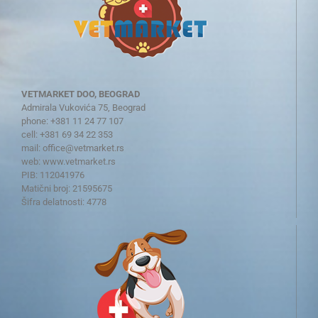
VETMARKET DOO, BEOGRAD
Admirala Vukovića 75, Beograd
phone: +381 11 24 77 107
cell: +381 69 34 22 353
mail:
office@vetmarket.rs
web:
www.vetmarket.rs
PIB: 112041976
Matični broj: 21595675
Šifra delatnosti: 4778