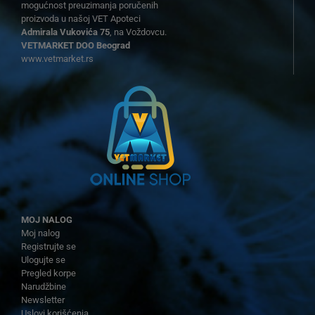
mogućnost preuzimanja poručenih
proizvoda u našoj VET Apoteci
Admirala Vukovića 75
, na Voždovcu.
VETMARKET DOO Beograd
www.vetmarket.rs
MOJ NALOG
Moj nalog
Registrujte se
Ulogujte se
Pregled korpe
Narudžbine
Newsletter
Uslovi korišćenja