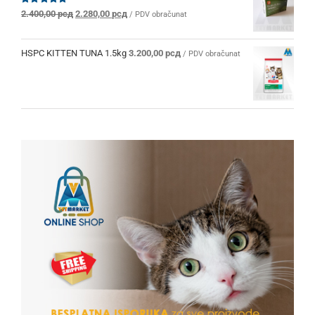
Originalna
Trenutna
Ocenjeno
2.400,00
рсд
2.280,00
рсд
/ PDV obračunat
sa
5.00
od 5
cena
cena
je
je:
bila:
2.280,00 рсд.
HSPC KITTEN TUNA 1.5kg
3.200,00
рсд
/ PDV obračunat
2.400,00 рсд.