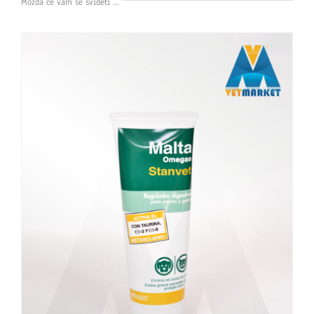
Možda će vam se svideti …