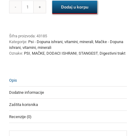
Dodaj u korpu
ST
-
MALTA
DOG/CAT
100g
Šifra proizvoda:
43185
količina
Kategorije:
Psi - Dopuna ishrani, vitamini, minerali
,
Mačke - Dopuna
ishrani, vitamini, minerali
Oznake:
PSI
,
MAČKE
,
DODACI ISHRANI
,
STANGEST
,
Digestivni trakt
Opis
Dodatne informacije
Zaštita korisnika
Recenzije (0)