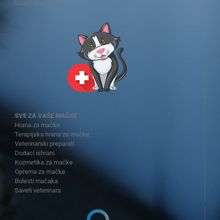
Saveti veterinara
SVE ZA VAŠE MAČKE
Hrana za mačke
Terapijska hrana za mačke
Veterinarski preparati
Dodaci ishrani
Kozmetika za mačke
Oprema za mačke
Bolesti mačaka
Saveti veterinara