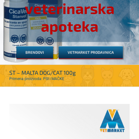
veterinarska
apoteka
BRENDOVI
VETMARKET PRODAVNICA
ST – MALTA DOG/CAT 100g
Primena proizvoda: PSI i MAČKE