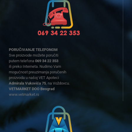
PORUČIVANJE TELEFONOM
Sve proizvode možete poručiti
putem telefona
069 34 22 353
ili preko Interneta. Nudimo Vam
mogućnost preuzimanja poručenih
proizvoda u našoj VET Apoteci
Admirala Vukovića 75
, na Voždovcu.
VETMARKET DOO Beograd
www.vetmarket.rs