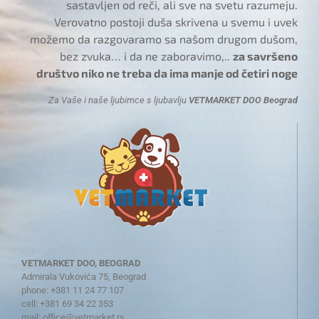
sastavljen od reči, ali sve na svetu razumeju.
Verovatno postoji duša skrivena u svemu i uvek
možemo da razgovaramo sa našom drugom dušom,
bez zvuka… i da ne zaboravimo,..
za savršeno
društvo niko ne treba da ima manje od četiri noge
Za Vaše i naše ljubimce s ljubavlju
VETMARKET DOO Beograd
VETMARKET DOO, BEOGRAD
Admirala Vukovića 75, Beograd
phone: +381 11 24 77 107
cell: +381 69 34 22 353
mail:
office@vetmarket.rs