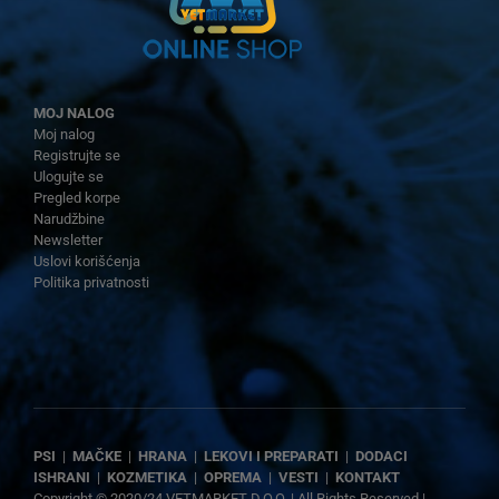
MOJ NALOG
Moj nalog
Registrujte se
Ulogujte se
Pregled korpe
Narudžbine
Newsletter
Uslovi korišćenja
Politika privatnosti
PSI
|
MAČKE
|
HRANA
|
LEKOVI I PREPARATI
|
DODACI
ISHRANI
|
KOZMETIKA
|
OPREMA
|
VESTI
|
KONTAKT
Copyright © 2020/24 VETMARKET D.O.O. | All Rights Reserved |