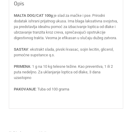
Opis
MALTA DOG/CAT 100g
je slad za mačke i pse. Prirodni
dodatak ishrani prijatnog ukusa. Ima blaga laksativna svojstva,
pa predstavlja idealnu pomoć za izbacivanje loptica od dlake i
ubrzavanje tranzita kroz creva, sprečavajući opstrukcije
digestivnog trakta. Veoma je efikasan u slučaju dužeg zatvora.
SASTAV
: ekstrakt slada, pivski kvasac, sojin lecitin, glicerol,
pomoćne supstance q.s.
PRIMENA
: 1 g na 10 kg telesne težine. Kao preventiva, 1 ili 2
puta nedeljno. Za uklanjanje loptica od dlake, 3 dana
uzastopno
PAKOVANJE
: Tuba od 100 grama