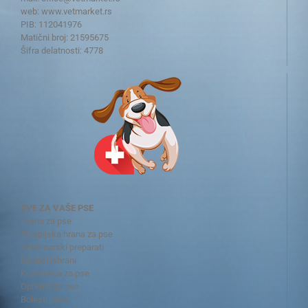
web:
www.vetmarket.rs
PIB: 112041976
Matični broj: 21595675
Šifra delatnosti: 4778
SVE ZA VAŠE PSE
Hrana za pse
Terapijska hrana za pse
Veterinarski preparati
Dodaci ishrani
Kozmetika za pse
Oprema za pse
Bolesti pasa