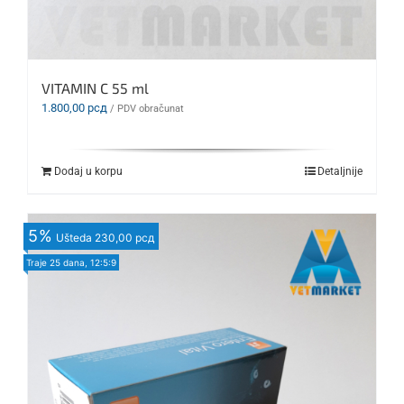
VITAMIN C 55 ml
1.800,00
рсд
/ PDV obračunat
Dodaj u korpu
Detaljnije
5
%
Ušteda
230,00 рсд
Traje
25 dana, 12:5:7