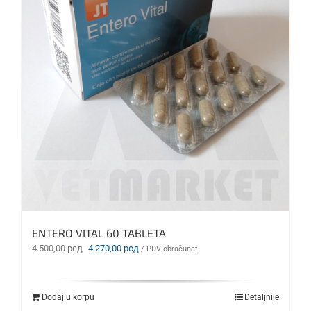
ENTERO VITAL 60 TABLETA
Originalna
Trenutna
4.500,00
рсд
4.270,00
рсд
/ PDV obračunat
cena
cena
je
je:
bila:
4.270,00 рсд.
Dodaj u korpu
Detaljnije
4.500,00 рсд.