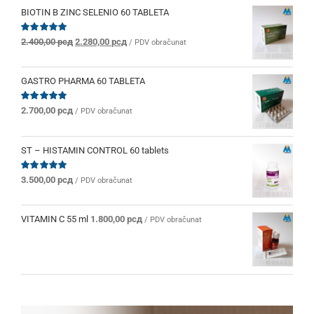
BIOTIN B ZINC SELENIO 60 TABLETA
Originalna
Trenutna
Ocenjeno
2.400,00
рсд
2.280,00
рсд
/ PDV obračunat
sa
5.00
od 5
cena
cena
je
je:
bila:
2.280,00 рсд.
GASTRO PHARMA 60 TABLETA
2.400,00 рсд.
Ocenjeno
2.700,00
рсд
/ PDV obračunat
sa
5.00
od 5
ST – HISTAMIN CONTROL 60 tablets
Ocenjeno
3.500,00
рсд
/ PDV obračunat
sa
5.00
od 5
VITAMIN C 55 ml
1.800,00
рсд
/ PDV obračunat