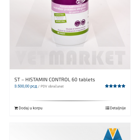
ST – HISTAMIN CONTROL 60 tablets
3.500,00
рсд
/ PDV obračunat
Ocenjeno
sa
5.00
od 5
Dodaj u korpu
Detaljnije