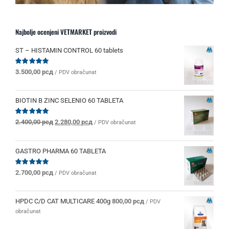
Najbolje ocenjeni VETMARKET proizvodi
ST – HISTAMIN CONTROL 60 tablets
Ocenjeno
3.500,00
рсд
/ PDV obračunat
sa
5.00
od 5
BIOTIN B ZINC SELENIO 60 TABLETA
Originalna
Trenutna
Ocenjeno
2.400,00
рсд
2.280,00
рсд
/ PDV obračunat
sa
5.00
od 5
cena
cena
je
je:
bila:
2.280,00 рсд.
GASTRO PHARMA 60 TABLETA
2.400,00 рсд.
Ocenjeno
2.700,00
рсд
/ PDV obračunat
sa
5.00
od 5
HPDC C/D CAT MULTICARE 400g
800,00
рсд
/ PDV
obračunat