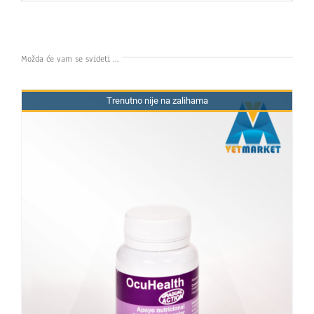
Možda će vam se svideti …
Trenutno nije na zalihama