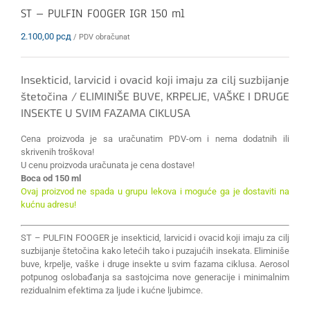
ST – PULFIN FOOGER IGR 150 ml
2.100,00
рсд
/ PDV obračunat
Insekticid, larvicid i ovacid koji imaju za cilj suzbijanje
štetočina / ELIMINIŠE BUVE, KRPELJE, VAŠKE I DRUGE
INSEKTE U SVIM FAZAMA CIKLUSA
Cena proizvoda je sa uračunatim PDV-om i nema dodatnih ili
skrivenih troškova!
U cenu proizvoda uračunata je cena dostave!
Boca od 150 ml
Ovaj proizvod ne spada u grupu lekova i moguće ga je dostaviti na
kućnu adresu!
ST – PULFIN FOOGER je insekticid, larvicid i ovacid koji imaju za cilj
suzbijanje štetočina kako letećih tako i puzajućih insekata. Eliminiše
buve, krpelje, vaške i druge insekte u svim fazama ciklusa. Aerosol
potpunog oslobađanja sa sastojcima nove generacije i minimalnim
rezidualnim efektima za ljude i kućne ljubimce.