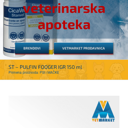
veterinarska
apoteka
BRENDOVI
VETMARKET PRODAVNICA
ST – PULFIN FOOGER IGR 150 ml
Primena proizvoda: PSI i MAČKE