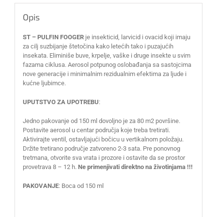
Opis
ST – PULFIN FOOGER
je insekticid, larvicid i ovacid koji imaju
za cilj suzbijanje štetočina kako letećih tako i puzajućih
insekata. Eliminiše buve, krpelje, vaške i druge insekte u svim
fazama ciklusa. Aerosol potpunog oslobađanja sa sastojcima
nove generacije i minimalnim rezidualnim efektima za ljude i
kućne ljubimce.
UPUTSTVO ZA UPOTREBU
:
Jedno pakovanje od 150 ml dovoljno je za 80 m2 površine.
Postavite aerosol u centar područja koje treba tretirati.
Aktivirajte ventil, ostavljajući bočicu u vertikalnom položaju.
Držite tretirano područje zatvoreno 2-3 sata. Pre ponovnog
tretmana, otvorite sva vrata i prozore i ostavite da se prostor
provetrava 8 – 12 h.
Ne primenjivati direktno na životinjama !!!
PAKOVANJE
: Boca od 150 ml