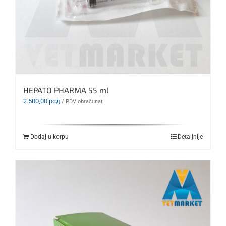
HEPATO PHARMA 55 ml
2.500,00
рсд
/ PDV obračunat
Dodaj u korpu
Detaljnije