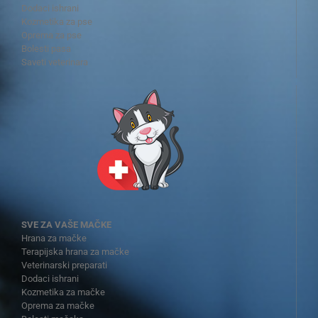
Dodaci ishrani
Kozmetika za pse
Oprema za pse
Bolesti pasa
Saveti veterinara
SVE ZA VAŠE MAČKE
Hrana za mačke
Terapijska hrana za mačke
Veterinarski preparati
Dodaci ishrani
Kozmetika za mačke
Oprema za mačke