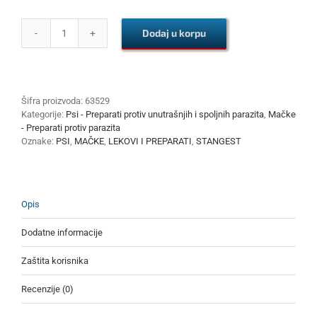
Dodaj u korpu
ST
–
PULFIN
FOOGER
IGR
Šifra proizvoda:
63529
150
Kategorije:
Psi - Preparati protiv unutrašnjih i spoljnih parazita
,
Mačke
ml
- Preparati protiv parazita
količina
Oznake:
PSI
,
MAČKE
,
LEKOVI I PREPARATI
,
STANGEST
Opis
Dodatne informacije
Zaštita korisnika
Recenzije (0)