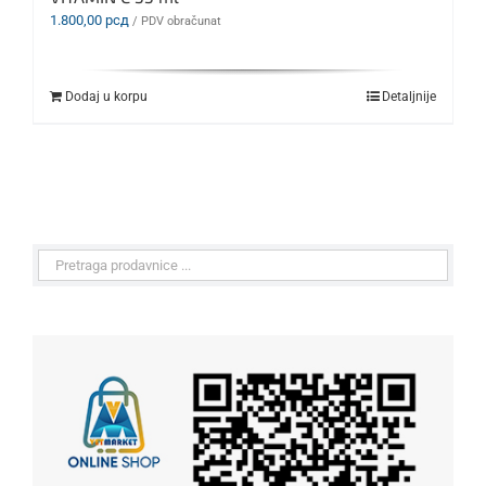
1.800,00
рсд
/ PDV obračunat
Dodaj u korpu
Detaljnije