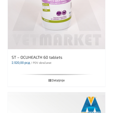
ST – OCUHEALTH 60 tablets
2.520,00
рсд
/ PDV obračunat
Detaljnije