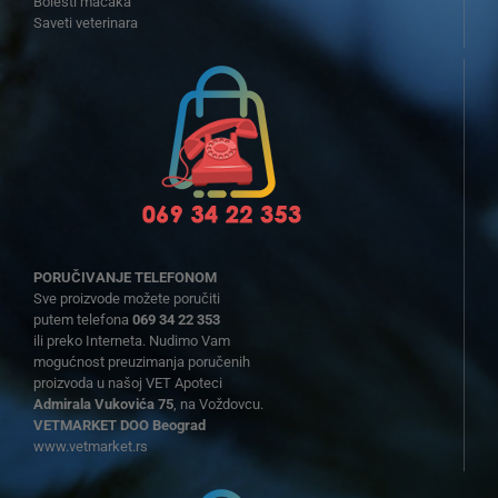
Bolesti mačaka
Saveti veterinara
PORUČIVANJE TELEFONOM
Sve proizvode možete poručiti
putem telefona
069 34 22 353
ili preko Interneta. Nudimo Vam
mogućnost preuzimanja poručenih
proizvoda u našoj VET Apoteci
Admirala Vukovića 75
, na Voždovcu.
VETMARKET DOO Beograd
www.vetmarket.rs