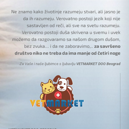
Ne znamo kako životinje razumeju stvari, ali jasno je
da ih razumeju. Verovatno postoji jezik koji nije
sastavljen od reči, ali sve na svetu razumeju.
Verovatno postoji duša skrivena u svemu i uvek
možemo da razgovaramo sa našom drugom dušom,
bez zvuka… i da ne zaboravimo,..
za savršeno
društvo niko ne treba da ima manje od četiri noge
Za Vaše i naše ljubimce s ljubavlju
VETMARKET DOO Beograd