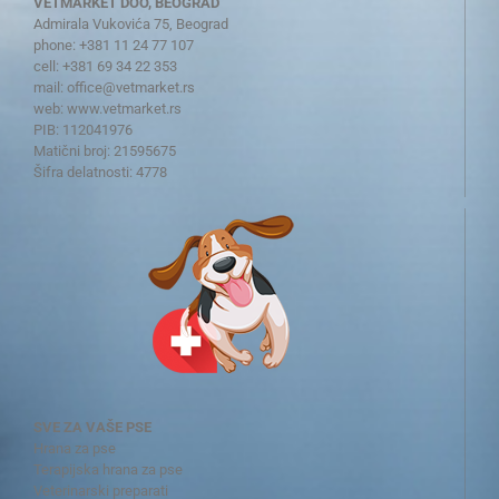
VETMARKET DOO, BEOGRAD
Admirala Vukovića 75, Beograd
phone: +381 11 24 77 107
cell: +381 69 34 22 353
mail:
office@vetmarket.rs
web:
www.vetmarket.rs
PIB: 112041976
Matični broj: 21595675
Šifra delatnosti: 4778
SVE ZA VAŠE PSE
Hrana za pse
Terapijska hrana za pse
Veterinarski preparati