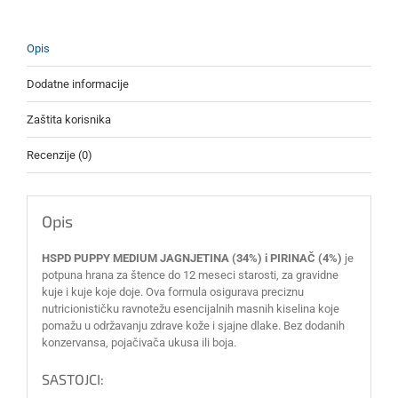
Opis
Dodatne informacije
Zaštita korisnika
Recenzije (0)
Opis
HSPD PUPPY MEDIUM JAGNJETINA (34%) i PIRINAČ (4%)
je
potpuna hrana za štence do 12 meseci starosti, za gravidne
kuje i kuje koje doje. Ova formula osigurava preciznu
nutricionističku ravnotežu esencijalnih masnih kiselina koje
pomažu u održavanju zdrave kože i sjajne dlake. Bez dodanih
konzervansa, pojačivača ukusa ili boja.
SASTOJCI: