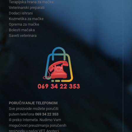
Terapijska hrana za mačke
Veterinarski preparati
Dodaci ishrani
Kozmetika za mačke
Oprema za mačke
Bolesti mačaka
Saveti veterinara
PORUČIVANJE TELEFONOM
Sve proizvode možete poručiti
putem telefona
069 34 22 353
ili preko Interneta. Nudimo Vam
mogućnost preuzimanja poručenih
proizvoda u našoj VET Apoteci