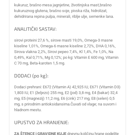
kukuruz, brašno mesa jagnjetine, životinjska mast,brašno
kukuruznog glutena, brašno soje, pivska riža, hidrolizat,
dehidrirana repina pulpa, minerali, riblje ulje, semenke lana.
ANALITIČKI SASTAV:
sirovi proteini 27,6 %, sirove masti 19,0%, Omega-3 masne
kiseline 1,01%, Omega-6 masne kiseline 2,72%, DHA 0,16%,
Sirova vlakna 2,2%, Sirovi pepeo 7,4%, Kl 1,4%, Fe 1,0%, Na
0,49%, Kal 0,71%, Mg 0,12%; po kg: Vitamin E 600 mg, Vitamin
C 70 mg, Beta-karoten 1,5 mg.
DODACI (po kg):
Dodaci prehrani: E672 (Vitamin A) 42,925 IU, E671 (Vitamin D3)
1,803 IU, E1 (željezo) 255 mg, E2 (jod) 3,8 mg, E4 (bakar) 32,4
mg, E5 (magnezij) 11,2 mg, E6 (cink) 217 mg, E8 (selen) 0,5
mg, s prirodnim antioksidansima.Čuvati od vlage; na suvom i
hladnom mestu.
UPUSTVO ZA HRANJENJE:
ZA ŠTENCE i GRAVIDNE KUJE
dnevnu količinu hrane podelite