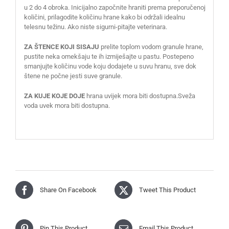
u 2 do 4 obroka. Inicijalno započnite hraniti prema preporučenoj
količini, prilagodite količinu hrane kako bi održali idealnu
telesnu težinu. Ako niste sigurni-pitajte veterinara.
ZA ŠTENCE KOJI SISAJU
prelite toplom vodom granule hrane,
pustite neka omekšaju te ih izmiješajte u pastu. Postepeno
smanjujte količinu vode koju dodajete u suvu hranu, sve dok
štene ne počne jesti suve granule.
ZA KUJE KOJE DOJE
hrana uvijek mora biti dostupna.Sveža
voda uvek mora biti dostupna.
Share On Facebook
Tweet This Product
Pin This Product
Email This Product