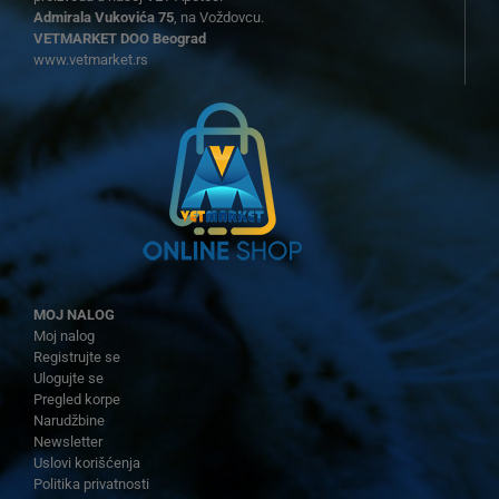
Admirala Vukovića 75
, na Voždovcu.
VETMARKET DOO Beograd
www.vetmarket.rs
MOJ NALOG
Moj nalog
Registrujte se
Ulogujte se
Pregled korpe
Narudžbine
Newsletter
Uslovi korišćenja
Politika privatnosti