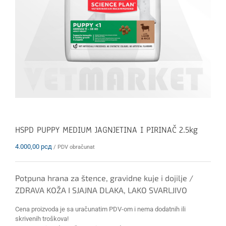
HSPD PUPPY MEDIUM JAGNJETINA I PIRINAČ 2.5kg
4.000,00
рсд
/ PDV obračunat
Potpuna hrana za štence, gravidne kuje i dojilje /
ZDRAVA KOŽA I SJAJNA DLAKA, LAKO SVARLJIVO
Cena proizvoda je sa uračunatim PDV-om i nema dodatnih ili
skrivenih troškova!