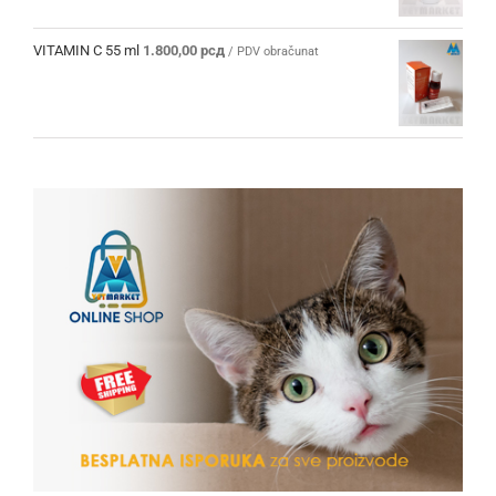
sa
5.00
od 5
VITAMIN C 55 ml
1.800,00
рсд
/ PDV obračunat