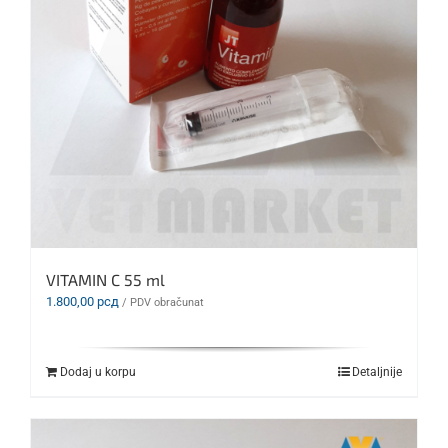
VITAMIN C 55 ml
1.800,00
рсд
/ PDV obračunat
Dodaj u korpu
Detaljnije