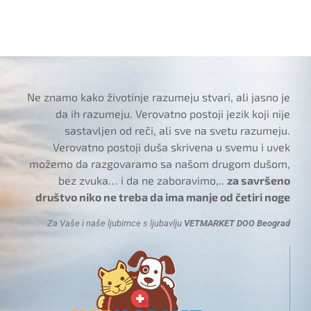
Ne znamo kako životinje razumeju stvari, ali jasno je
da ih razumeju. Verovatno postoji jezik koji nije
sastavljen od reči, ali sve na svetu razumeju.
Verovatno postoji duša skrivena u svemu i uvek
možemo da razgovaramo sa našom drugom dušom,
bez zvuka… i da ne zaboravimo,..
za savršeno
društvo niko ne treba da ima manje od četiri noge
Za Vaše i naše ljubimce s ljubavlju
VETMARKET DOO Beograd