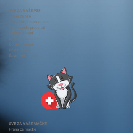
SVE ZA VAŠE PSE
Hrana za pse
Terapijska hrana za pse
Veterinarski preparati
Dodaci ishrani
Kozmetika za pse
Oprema za pse
Bolesti pasa
Saveti veterinara
SVE ZA VAŠE MAČKE
Hrana za mačke