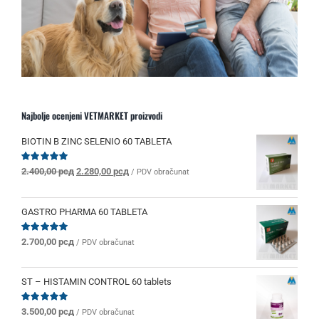
Najbolje ocenjeni VETMARKET proizvodi
BIOTIN B ZINC SELENIO 60 TABLETA
Originalna
Trenutna
Ocenjeno
2.400,00
рсд
2.280,00
рсд
/ PDV obračunat
sa
5.00
od 5
cena
cena
je
je:
bila:
2.280,00 рсд.
GASTRO PHARMA 60 TABLETA
2.400,00 рсд.
Ocenjeno
2.700,00
рсд
/ PDV obračunat
sa
5.00
od 5
ST – HISTAMIN CONTROL 60 tablets
Ocenjeno
3.500,00
рсд
/ PDV obračunat