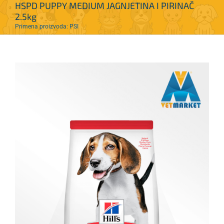
HSPD PUPPY MEDIUM JAGNJETINA I PIRINAČ
2.5kg
Primena proizvoda: PSI