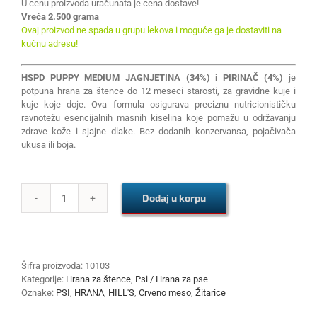
U cenu proizvoda uračunata je cena dostave!
Vreća 2.500 grama
Ovaj proizvod ne spada u grupu lekova i moguće ga je dostaviti na
kućnu adresu!
HSPD PUPPY MEDIUM JAGNJETINA (34%) i PIRINAČ (4%)
je
potpuna hrana za štence do 12 meseci starosti, za gravidne kuje i
kuje koje doje. Ova formula osigurava preciznu nutricionističku
ravnotežu esencijalnih masnih kiselina koje pomažu u održavanju
zdrave kože i sjajne dlake. Bez dodanih konzervansa, pojačivača
ukusa ili boja.
Dodaj u korpu
HSPD
PUPPY
MEDIUM
JAGNJETINA
I
Šifra proizvoda:
10103
PIRINAČ
Kategorije:
Hrana za štence
,
Psi / Hrana za pse
2.5kg
Oznake:
PSI
,
HRANA
,
HILL'S
,
Crveno meso
,
Žitarice
količina