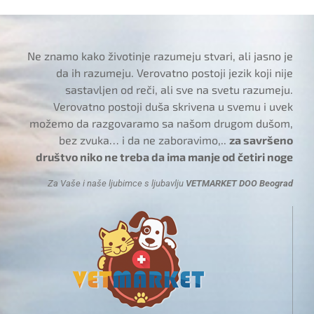
Ne znamo kako životinje razumeju stvari, ali jasno je
da ih razumeju. Verovatno postoji jezik koji nije
sastavljen od reči, ali sve na svetu razumeju.
Verovatno postoji duša skrivena u svemu i uvek
možemo da razgovaramo sa našom drugom dušom,
bez zvuka… i da ne zaboravimo,..
za savršeno
društvo niko ne treba da ima manje od četiri noge
Za Vaše i naše ljubimce s ljubavlju
VETMARKET DOO Beograd