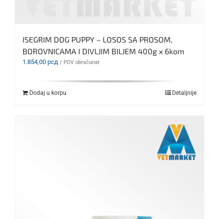
ISEGRIM DOG PUPPY – LOSOS SA PROSOM,
BOROVNICAMA I DIVLJIM BILJEM 400g x 6kom
1.854,00
рсд
/ PDV obračunat
Dodaj u korpu
Detaljnije