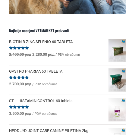
Najbolje ocenjeni VETMARKET proizvodi
BIOTIN B ZINC SELENIO 60 TABLETA
Originalna
Trenutna
Ocenjeno
2.400,00
рсд
2.280,00
рсд
/ PDV obračunat
sa
5.00
od 5
cena
cena
je
je:
bila:
2.280,00 рсд.
GASTRO PHARMA 60 TABLETA
2.400,00 рсд.
Ocenjeno
2.700,00
рсд
/ PDV obračunat
sa
5.00
od 5
ST – HISTAMIN CONTROL 60 tablets
Ocenjeno
3.500,00
рсд
/ PDV obračunat
sa
5.00
od 5
HPDD J/D JOINT CARE CANINE PILETINA 2kg