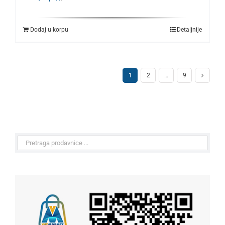
Dodaj u korpu
Detaljnije
1
2
…
9