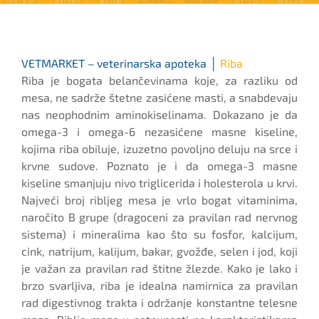
VETMARKET – veterinarska apoteka │
Riba
Riba je bogata belančevinama koje, za razliku od
mesa, ne sadrže štetne zasićene masti, a snabdevaju
nas neophodnim aminokiselinama. Dokazano je da
omega-3 i omega-6 nezasićene masne kiseline,
kojima riba obiluje, izuzetno povoljno deluju na srce i
krvne sudove. Poznato je i da omega-3 masne
kiseline smanjuju nivo triglicerida i holesterola u krvi.
Najveći broj ribljeg mesa je vrlo bogat vitaminima,
naročito B grupe (dragoceni za pravilan rad nervnog
sistema) i mineralima kao što su fosfor, kalcijum,
cink, natrijum, kalijum, bakar, gvožđe, selen i jod, koji
je važan za pravilan rad štitne žlezde. Kako je lako i
brzo svarljiva, riba je idealna namirnica za pravilan
rad digestivnog trakta i održanje konstantne telesne