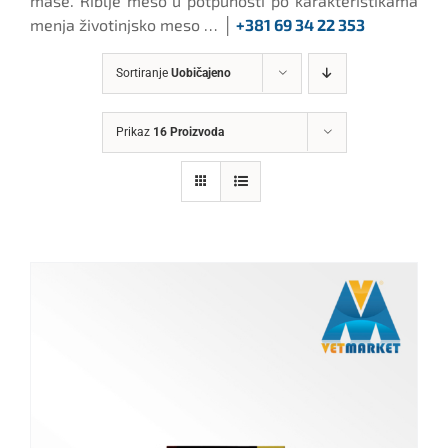
mase. Riblje meso u potpunosti po karakteristikama
menja životinjsko meso … │
+381 69 34 22 353
Sortiranje
Uobičajeno
Prikaz
16 Proizvoda