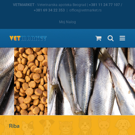
Skip
VETMARKET
- Veterinarska apoteka Beograd |
+381 11 24 77 107 /
to
+381 69 34 22 353
|
office@vetmarket.rs
content
Moj Nalog
Riba