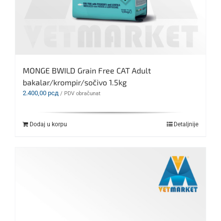
MONGE BWILD Grain Free CAT Adult
bakalar/krompir/sočivo 1.5kg
2.400,00
рсд
/ PDV obračunat
Dodaj u korpu
Detaljnije