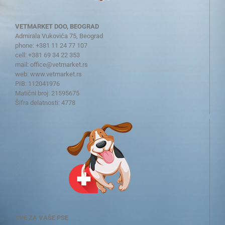
VETMARKET DOO, BEOGRAD
Admirala Vukovića 75, Beograd
phone: +381 11 24 77 107
cell: +381 69 34 22 353
mail:
office@vetmarket.rs
web:
www.vetmarket.rs
PIB: 112041976
Matični broj: 21595675
Šifra delatnosti: 4778
SVE ZA VAŠE PSE