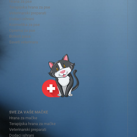
Hrana za pse
Terapijska hrana za pse
Veterinarski preparati
Dodaci ishrani
Kozmetika za pse
Oprema za pse
Bolesti pasa
Saveti veterinara
SVE ZA VAŠE MAČKE
Hrana za mačke
Terapijska hrana za mačke
Veterinarski preparati
Dodaci ishrani