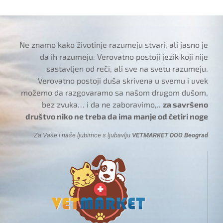
Ne znamo kako životinje razumeju stvari, ali jasno je
da ih razumeju. Verovatno postoji jezik koji nije
sastavljen od reči, ali sve na svetu razumeju.
Verovatno postoji duša skrivena u svemu i uvek
možemo da razgovaramo sa našom drugom dušom,
bez zvuka… i da ne zaboravimo,..
za savršeno
društvo niko ne treba da ima manje od četiri noge
Za Vaše i naše ljubimce s ljubavlju
VETMARKET DOO Beograd