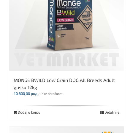
MONGE BWILD Low Grain DOG All Breeds Adult
guska 12kg
10.800,00
рсд
/ PDV obračunat
Dodaj u korpu
Detaljnije