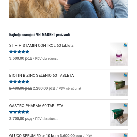
Najbolje ocenjeni VETMARKET proizvodi
ST – HISTAMIN CONTROL 60 tablets
Ocenjeno
3.500,00
рсд
/ PDV obračunat
sa
5.00
od 5
BIOTIN B ZINC SELENIO 60 TABLETA
Originalna
Trenutna
Ocenjeno
2.400,00
рсд
2.280,00
рсд
/ PDV obračunat
sa
5.00
od 5
cena
cena
je
je:
bila:
2.280,00 рсд.
GASTRO PHARMA 60 TABLETA
2.400,00 рсд.
Ocenjeno
2.700,00
рсд
/ PDV obračunat
sa
5.00
od 5
GLUCO SERUM 50 gr 10 kom
3.600,00
рсд
/ PDV