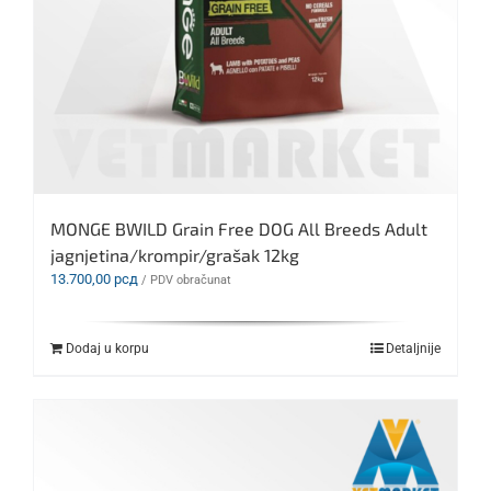
MONGE BWILD Grain Free DOG All Breeds Adult
jagnjetina/krompir/grašak 12kg
13.700,00
рсд
/ PDV obračunat
Dodaj u korpu
Detaljnije