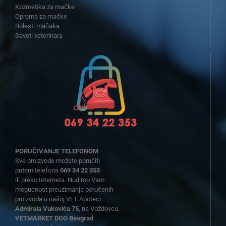
Kozmetika za mačke
Oprema za mačke
Bolesti mačaka
Saveti veterinara
PORUČIVANJE TELEFONOM
Sve proizvode možete poručiti
putem telefona
069 34 22 353
ili preko Interneta. Nudimo Vam
mogućnost preuzimanja poručenih
proizvoda u našoj VET Apoteci
Admirala Vukovića 75
, na Voždovcu.
VETMARKET DOO Beograd