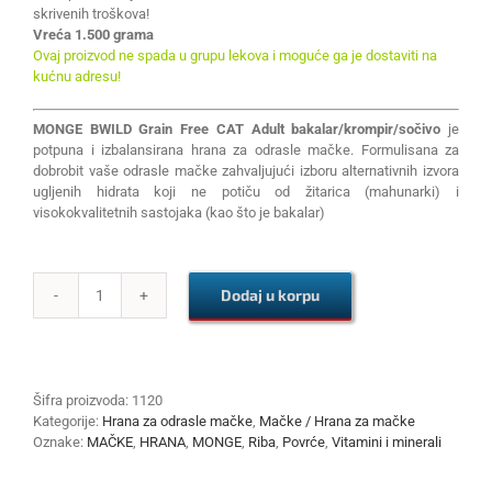
skrivenih troškova!
Vreća 1.500 grama
Ovaj proizvod ne spada u grupu lekova i moguće ga je dostaviti na
kućnu adresu!
MONGE BWILD Grain Free CAT Adult bakalar/krompir/sočivo
je
potpuna i izbalansirana hrana za odrasle mačke. Formulisana za
dobrobit vaše odrasle mačke zahvaljujući izboru alternativnih izvora
ugljenih hidrata koji ne potiču od žitarica (mahunarki) i
visokokvalitetnih sastojaka (kao što je bakalar)
Dodaj u korpu
MONGE
BWILD
Grain
Free
CAT
Šifra proizvoda:
1120
Adult
Kategorije:
Hrana za odrasle mačke
,
Mačke / Hrana za mačke
bakalar/krompir/sočivo
Oznake:
MAČKE
,
HRANA
,
MONGE
,
Riba
,
Povrće
,
Vitamini i minerali
1.5kg
količina