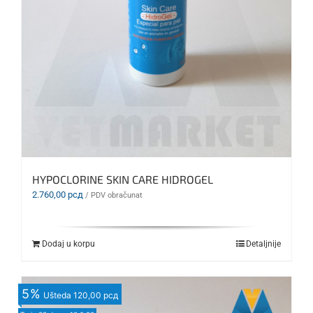
HYPOCLORINE SKIN CARE HIDROGEL
2.760,00
рсд
/ PDV obračunat
Dodaj u korpu
Detaljnije
5
%
Ušteda
120,00 рсд