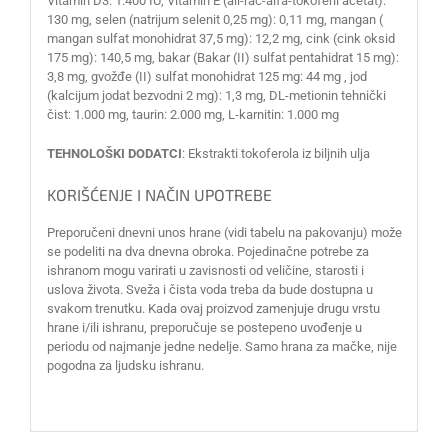
Vitamin D3: 1.400 IU, Vitamin E (all-rac-alfa-tokoferil acetat):
130 mg, selen (natrijum selenit 0,25 mg): 0,11 mg, mangan (
mangan sulfat monohidrat 37,5 mg): 12,2 mg, cink (cink oksid
175 mg): 140,5 mg, bakar (Bakar (II) sulfat pentahidrat 15 mg):
3,8 mg, gvožđe (II) sulfat monohidrat 125 mg: 44 mg , jod
(kalcijum jodat bezvodni 2 mg): 1,3 mg, DL-metionin tehnički
čist: 1.000 mg, taurin: 2.000 mg, L-karnitin: 1.000 mg
TEHNOLOŠKI DODATCI
: Ekstrakti tokoferola iz biljnih ulja
KORIŠĆENJE I NAČIN UPOTREBE
Preporučeni dnevni unos hrane (vidi tabelu na pakovanju) može
se podeliti na dva dnevna obroka. Pojedinačne potrebe za
ishranom mogu varirati u zavisnosti od veličine, starosti i
uslova života. Sveža i čista voda treba da bude dostupna u
svakom trenutku. Kada ovaj proizvod zamenjuje drugu vrstu
hrane i/ili ishranu, preporučuje se postepeno uvođenje u
periodu od najmanje jedne nedelje. Samo hrana za mačke, nije
pogodna za ljudsku ishranu.