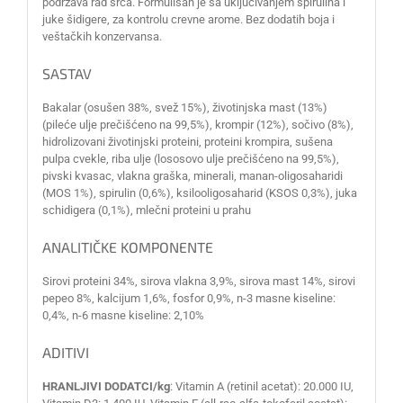
podržava rad srca. Formulisan je sa uključivanjem spirulina i
juke šidigere, za kontrolu crevne arome. Bez dodatih boja i
veštačkih konzervansa.
SASTAV
Bakalar (osušen 38%, svež 15%), životinjska mast (13%)
(pileće ulje prečišćeno na 99,5%), krompir (12%), sočivo (8%),
hidrolizovani životinjski proteini, proteini krompira, sušena
pulpa cvekle, riba ulje (lososovo ulje prečišćeno na 99,5%),
pivski kvasac, vlakna graška, minerali, manan-oligosaharidi
(MOS 1%), spirulin (0,6%), ksilooligosaharid (KSOS 0,3%), juka
schidigera (0,1%), mlečni proteini u prahu
ANALITIČKE KOMPONENTE
Sirovi proteini 34%, sirova vlakna 3,9%, sirova mast 14%, sirovi
pepeo 8%, kalcijum 1,6%, fosfor 0,9%, n-3 masne kiseline:
0,4%, n-6 masne kiseline: 2,10%
ADITIVI
HRANLJIVI DODATCI/kg
: Vitamin A (retinil acetat): 20.000 IU,