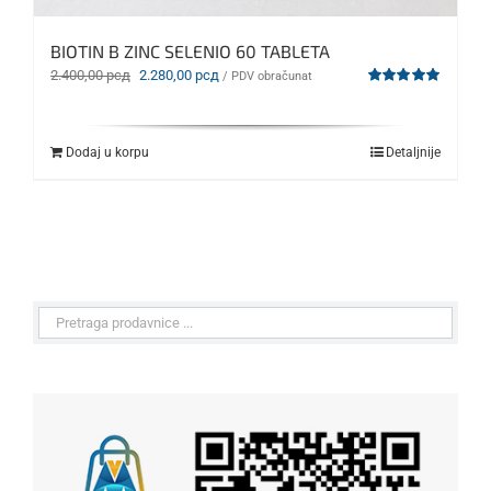
BIOTIN B ZINC SELENIO 60 TABLETA
Originalna
Trenutna
2.400,00
рсд
2.280,00
рсд
/ PDV obračunat
cena
cena
Ocenjeno
sa
5.00
od 5
je
je:
bila:
2.280,00 рсд.
Dodaj u korpu
Detaljnije
2.400,00 рсд.