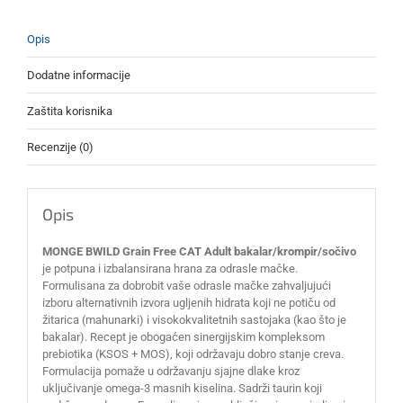
Opis
Dodatne informacije
Zaštita korisnika
Recenzije (0)
Opis
MONGE BWILD Grain Free CAT Adult bakalar/krompir/sočivo
je potpuna i izbalansirana hrana za odrasle mačke.
Formulisana za dobrobit vaše odrasle mačke zahvaljujući
izboru alternativnih izvora ugljenih hidrata koji ne potiču od
žitarica (mahunarki) i visokokvalitetnih sastojaka (kao što je
bakalar). Recept je obogaćen sinergijskim kompleksom
prebiotika (KSOS + MOS), koji održavaju dobro stanje creva.
Formulacija pomaže u održavanju sjajne dlake kroz
uključivanje omega-3 masnih kiselina. Sadrži taurin koji