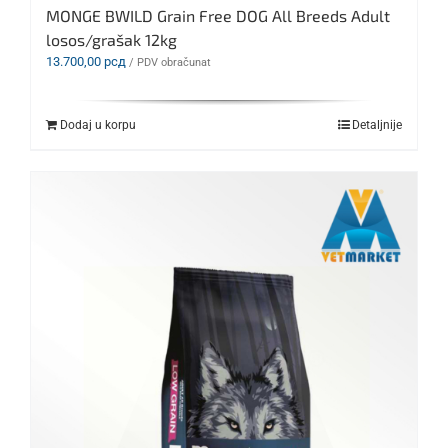
MONGE BWILD Grain Free DOG All Breeds Adult
losos/grašak 12kg
13.700,00
рсд
/ PDV obračunat
Dodaj u korpu
Detaljnije