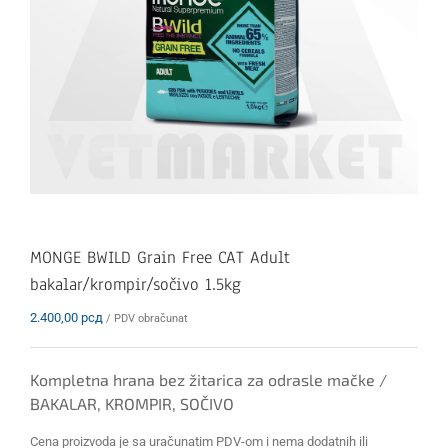
MONGE BWILD Grain Free CAT Adult
bakalar/krompir/sočivo 1.5kg
2.400,00
рсд
/ PDV obračunat
Kompletna hrana bez žitarica za odrasle mačke /
BAKALAR, KROMPIR, SOČIVO
Cena proizvoda je sa uračunatim PDV-om i nema dodatnih ili