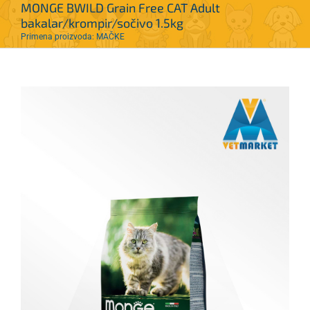
MONGE BWILD Grain Free CAT Adult
bakalar/krompir/sočivo 1.5kg
Primena proizvoda: MAČKE