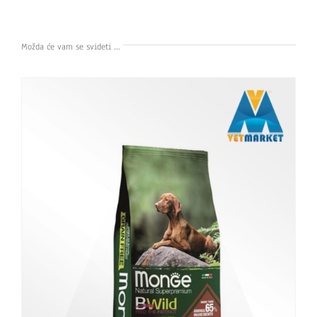
Možda će vam se svideti …