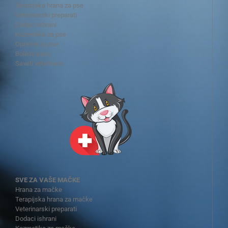
Terapijska hrana za pse
Veterinarski preparati
Dodaci ishrani
Kozmetika za pse
Oprema za pse
Bolesti pasa
Saveti veterinara
SVE ZA VAŠE MAČKE
Hrana za mačke
Terapijska hrana za mačke
Veterinarski preparati
Dodaci ishrani