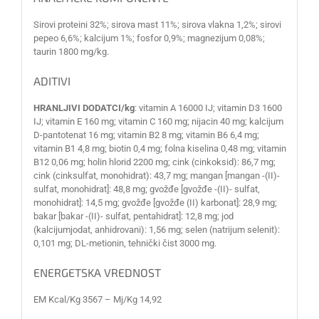
Sirovi proteini 32%; sirova mast 11%; sirova vlakna 1,2%; sirovi
pepeo 6,6%; kalcijum 1%; fosfor 0,9%; magnezijum 0,08%;
taurin 1800 mg/kg.
ADITIVI
HRANLJIVI DODATCI/kg
: vitamin A 16000 IJ; vitamin D3 1600
IJ; vitamin E 160 mg; vitamin C 160 mg; nijacin 40 mg; kalcijum
D-pantotenat 16 mg; vitamin B2 8 mg; vitamin B6 6,4 mg;
vitamin B1 4,8 mg; biotin 0,4 mg; folna kiselina 0,48 mg; vitamin
B12 0,06 mg; holin hlorid 2200 mg; cink (cinkoksid): 86,7 mg;
cink (cinksulfat, monohidrat): 43,7 mg; mangan [mangan -(II)-
sulfat, monohidrat]: 48,8 mg; gvožđe [gvožđe -(II)- sulfat,
monohidrat]: 14,5 mg; gvožđe [gvožđe (II) karbonat]: 28,9 mg;
bakar [bakar -(II)- sulfat, pentahidrat]: 12,8 mg; jod
(kalcijumjodat, anhidrovani): 1,56 mg; selen (natrijum selenit):
0,101 mg; DL-metionin, tehnički čist 3000 mg.
ENERGETSKA VREDNOST
EM Kcal/Kg 3567 – Mj/Kg 14,92