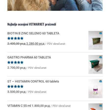
Najbolje ocenjeni VETMARKET proizvodi
BIOTIN B ZINC SELENIO 60 TABLETA
Originalna
Trenutna
Ocenjeno
2.400,00
рсд
2.280,00
рсд
/ PDV obračunat
sa
5.00
od 5
cena
cena
je
je:
bila:
2.280,00 рсд.
GASTRO PHARMA 60 TABLETA
2.400,00 рсд.
Ocenjeno
2.700,00
рсд
/ PDV obračunat
sa
5.00
od 5
ST – HISTAMIN CONTROL 60 tablets
Ocenjeno
3.500,00
рсд
/ PDV obračunat
sa
5.00
od 5
VITAMIN C 55 ml
1.800,00
рсд
/ PDV obračunat