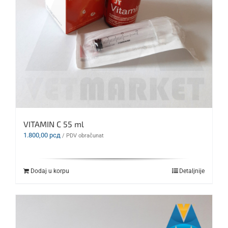
VITAMIN C 55 ml
1.800,00
рсд
/ PDV obračunat
Dodaj u korpu
Detaljnije