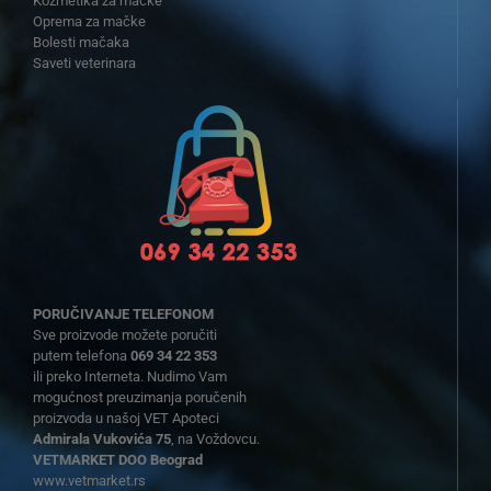
Kozmetika za mačke
Oprema za mačke
Bolesti mačaka
Saveti veterinara
PORUČIVANJE TELEFONOM
Sve proizvode možete poručiti
putem telefona
069 34 22 353
ili preko Interneta. Nudimo Vam
mogućnost preuzimanja poručenih
proizvoda u našoj VET Apoteci
Admirala Vukovića 75
, na Voždovcu.
VETMARKET DOO Beograd
www.vetmarket.rs