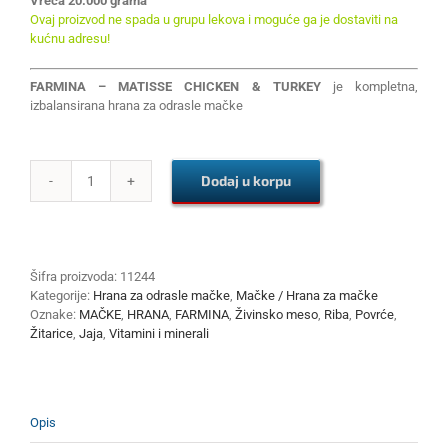
Vreća 20.000 grama
Ovaj proizvod ne spada u grupu lekova i moguće ga je dostaviti na
kućnu adresu!
FARMINA – MATISSE CHICKEN & TURKEY
je kompletna,
izbalansirana hrana za odrasle mačke
Dodaj u korpu
FARMINA
-
MATISSE
CHICKEN
&
Šifra proizvoda:
11244
TURKEY
Kategorije:
Hrana za odrasle mačke
,
Mačke / Hrana za mačke
20
Oznake:
MAČKE
,
HRANA
,
FARMINA
,
Živinsko meso
,
Riba
,
Povrće
,
kg
Žitarice
,
Jaja
,
Vitamini i minerali
količina
Opis