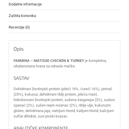
Dodatne informacije
Zaštita korisnika
Recenzije (0)
Opis
FARMINA – MATISSE CHICKEN & TURKEY
je kompletna,
izbalansirana hrana za odrasle mačke.
SASTAV
Dehidrirani životinjski protein (pileći 16%, ćureći 16%), pirinač
(25%), kukuruz, dehidrirani riblji protein, pileća mast,
hidrolizovani životinjski protein, sušena šargarepa (2%), sušeni
spanać (2%), sušen repin rezanac (2%), riblje ulje, kukuruzni
gluten, dehidrirana jaja, natrijum hlorid, kalijum hlorid, kalcijum
sulfat dihidrat, suvi pivski kvasac.
ANALITIČKE KOMPONENTE