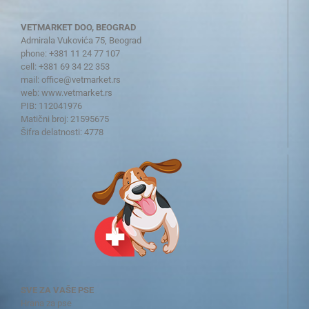
VETMARKET DOO, BEOGRAD
Admirala Vukovića 75, Beograd
phone: +381 11 24 77 107
cell: +381 69 34 22 353
mail:
office@vetmarket.rs
web:
www.vetmarket.rs
PIB: 112041976
Matični broj: 21595675
Šifra delatnosti: 4778
SVE ZA VAŠE PSE
Hrana za pse