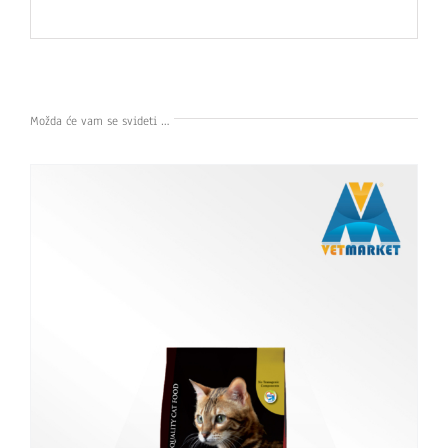
Možda će vam se svideti …