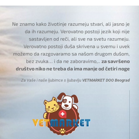
Ne znamo kako životinje razumeju stvari, ali jasno je
da ih razumeju. Verovatno postoji jezik koji nije
sastavljen od reči, ali sve na svetu razumeju.
Verovatno postoji duša skrivena u svemu i uvek
možemo da razgovaramo sa našom drugom dušom,
bez zvuka… i da ne zaboravimo,..
za savršeno
društvo niko ne treba da ima manje od četiri noge
Za Vaše i naše ljubimce s ljubavlju
VETMARKET DOO Beograd