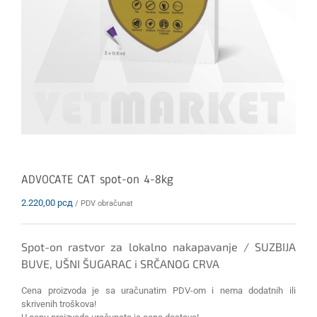
ADVOCATE CAT spot-on 4-8kg
2.220,00
рсд
/ PDV obračunat
Spot-on rastvor za lokalno nakapavanje / SUZBIJA
BUVE, UŠNI ŠUGARAC i SRČANOG CRVA
Cena proizvoda je sa uračunatim PDV-om i nema dodatnih ili
skrivenih troškova!