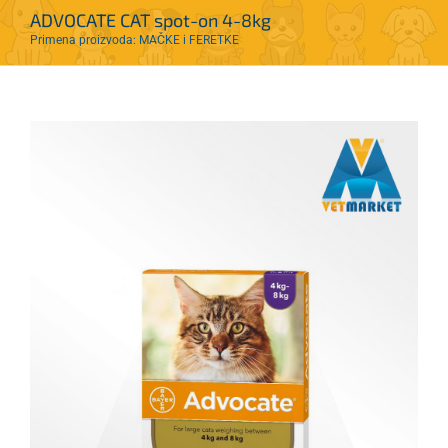
ADVOCATE CAT spot-on 4-8kg
Primena proizvoda: MAČKE i FERETKE