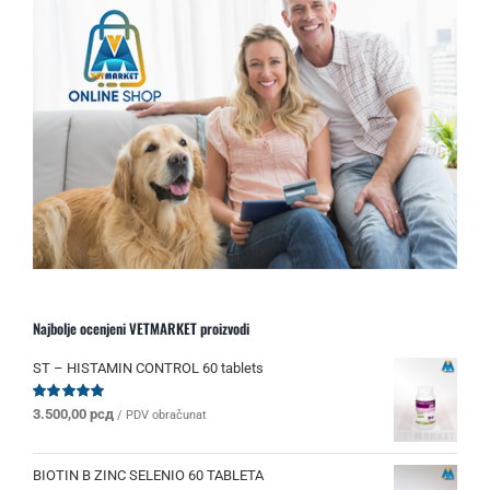
Najbolje ocenjeni VETMARKET proizvodi
ST – HISTAMIN CONTROL 60 tablets
Ocenjeno
3.500,00
рсд
/ PDV obračunat
sa
5.00
od 5
BIOTIN B ZINC SELENIO 60 TABLETA