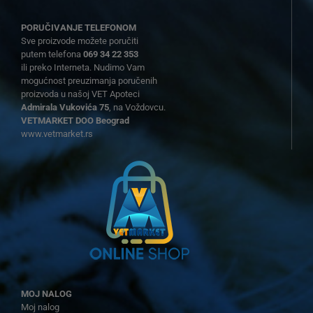
PORUČIVANJE TELEFONOM
Sve proizvode možete poručiti
putem telefona
069 34 22 353
ili preko Interneta. Nudimo Vam
mogućnost preuzimanja poručenih
proizvoda u našoj VET Apoteci
Admirala Vukovića 75
, na Voždovcu.
VETMARKET DOO Beograd
www.vetmarket.rs
MOJ NALOG
Moj nalog