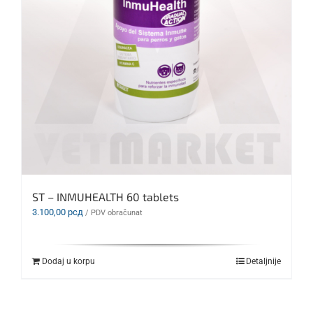
ST – INMUHEALTH 60 tablets
3.100,00
рсд
/ PDV obračunat
Dodaj u korpu
Detaljnije