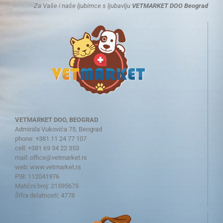
Za Vaše i naše ljubimce s ljubavlju
VETMARKET DOO Beograd
VETMARKET DOO, BEOGRAD
Admirala Vukovića 75, Beograd
phone: +381 11 24 77 107
cell: +381 69 34 22 353
mail:
office@vetmarket.rs
web:
www.vetmarket.rs
PIB: 112041976
Matični broj: 21595675
Šifra delatnosti: 4778