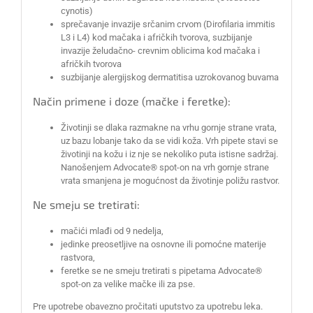
cynotis)
sprečavanje invazije srčanim crvom (Dirofilaria immitis
L3 i L4) kod mačaka i afričkih tvorova, suzbijanje
invazije želudačno- crevnim oblicima kod mačaka i
afričkih tvorova
suzbijanje alergijskog dermatitisa uzrokovanog buvama
Način primene i doze (mačke i feretke):
Životinji se dlaka razmakne na vrhu gornje strane vrata,
uz bazu lobanje tako da se vidi koža. Vrh pipete stavi se
životinji na kožu i iz nje se nekoliko puta istisne sadržaj.
Nanošenjem Advocate® spot-on na vrh gornje strane
vrata smanjena je mogućnost da životinje poližu rastvor.
Ne smeju se tretirati:
mačići mlađi od 9 nedelja,
jedinke preosetljive na osnovne ili pomoćne materije
rastvora,
feretke se ne smeju tretirati s pipetama Advocate®
spot-on za velike mačke ili za pse.
Pre upotrebe obavezno pročitati uputstvo za upotrebu leka.