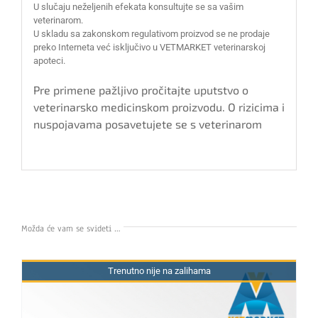
U slučaju neželjenih efekata konsultujte se sa vašim
veterinarom.
U skladu sa zakonskom regulativom proizvod se ne prodaje
preko Interneta već isključivo u VETMARKET veterinarskoj
apoteci.
Pre primene pažljivo pročitajte uputstvo o
veterinarsko medicinskom proizvodu. O rizicima i
nuspojavama posavetujete se s veterinarom
Možda će vam se svideti …
Trenutno nije na zalihama