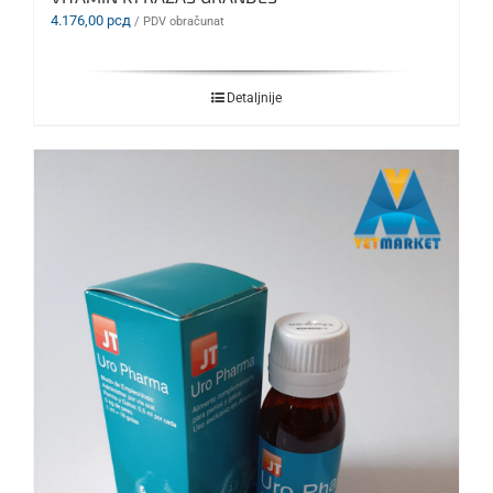
4.176,00
рсд
/ PDV obračunat
Detaljnije