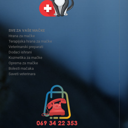
SVE ZA VAŠE MAČKE
Hrana za mačke
Terapijska hrana za mačke
Veterinarski preparati
Dodaci ishrani
Kozmetika za mačke
Oprema za mačke
Bolesti mačaka
Saveti veterinara