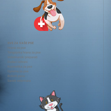
SVE ZA VAŠE PSE
Hrana za pse
Terapijska hrana za pse
Veterinarski preparati
Dodaci ishrani
Kozmetika za pse
Oprema za pse
Bolesti pasa
Saveti veterinara