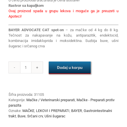
U cenu proizvoda uračunata je cena dostave!
Rastvor sa kapaljkom
Ovaj proizvod spada u grupu lekova i moguće ga je preuzeti u
Apoteci!
BAYER ADVOCATE CAT spot-on
– za mačke od 4 kg do 8 kg.
Tečnost za nakapavanje na kožu, antiparazitik, endektocid,
kombinacija imidakloprida i moksidektina. Suzbija buve, ušni
šugarac i srčanog crva
Dodaj u korpu
ADVOCATE
CAT
spot-
on
4-
Šifra proizvoda:
31105
8kg
Kategorije:
Mačke / Veterinarski preparati
,
Mačke - Preparati protiv
količina
parazita
Oznake:
MAČKE
,
LEKOVI I PREPARATI
,
BAYER
,
Gastrointestinalni
trakt
,
Buve
,
Srčani crv
,
Ušni šugarac