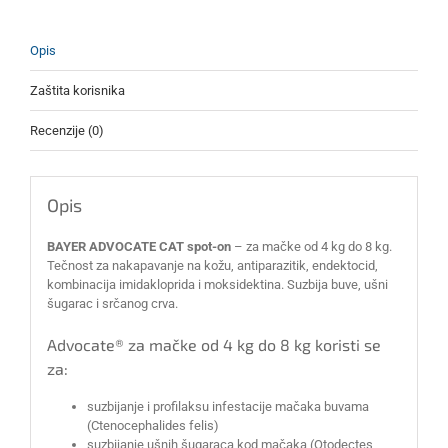
Opis
Zaštita korisnika
Recenzije (0)
Opis
BAYER ADVOCATE CAT spot-on
– za mačke od 4 kg do 8 kg.
Tečnost za nakapavanje na kožu, antiparazitik, endektocid,
kombinacija imidakloprida i moksidektina. Suzbija buve, ušni
šugarac i srčanog crva.
Advocate® za mačke od 4 kg do 8 kg koristi se
za:
suzbijanje i profilaksu infestacije mačaka buvama
(Ctenocephalides felis)
suzbijanje ušnih šugaraca kod mačaka (Otodectes