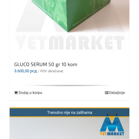
GLUCO SERUM 50 gr 10 kom
3.600,00
рсд
/ PDV obračunat
Dodaj u korpu
Detaljnije
Trenutno nije na zalihama