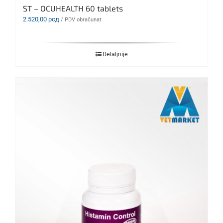
ST – OCUHEALTH 60 tablets
2.520,00
рсд
/ PDV obračunat
Detaljnije