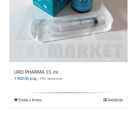
URO PHARMA 55 ml
1.900,00
рсд
/ PDV obračunat
Dodaj u korpu
Detaljnije