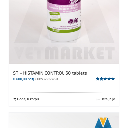
ST – HISTAMIN CONTROL 60 tablets
3.500,00
рсд
/ PDV obračunat
Ocenjeno
sa
5.00
od 5
Dodaj u korpu
Detaljnije