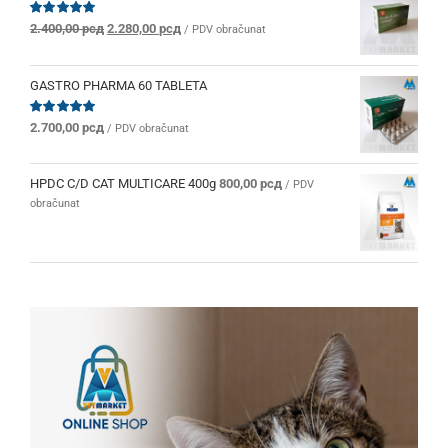
Originalna
Trenutna
Ocenjeno
2.400,00
рсд
2.280,00
рсд
/ PDV obračunat
sa
5.00
od 5
cena
cena
je
je:
bila:
2.280,00 рсд.
GASTRO PHARMA 60 TABLETA
2.400,00 рсд.
Ocenjeno
2.700,00
рсд
/ PDV obračunat
sa
5.00
od 5
HPDC C/D CAT MULTICARE 400g
800,00
рсд
/ PDV
obračunat