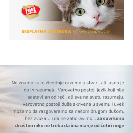
Ne znamo kako životinje razumeju stvari, ali jasno je
da ih razumeju. Verovatno postoji jezik koji nije
sastavljen od reči, ali sve na svetu razumeju.
Verovatno postoji duša skrivena u svemu i uvek
možemo da razgovaramo sa našom drugom dušom,
bez zvuka… i da ne zaboravimo,..
za savršeno
društvo niko ne treba da ima manje od četiri noge