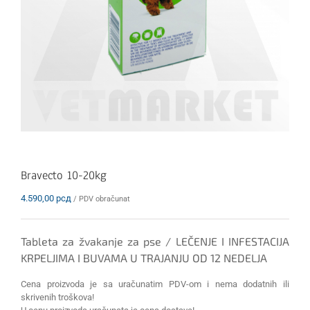
Bravecto 10-20kg
4.590,00
рсд
/ PDV obračunat
Tableta za žvakanje za pse / LEČENJE I INFESTACIJA
KRPELJIMA I BUVAMA U TRAJANJU OD 12 NEDELJA
Cena proizvoda je sa uračunatim PDV-om i nema dodatnih ili
skrivenih troškova!