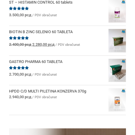
ST – HISTAMIN CONTROL 60 tablets
Ocenjeno
3.500,00
рсд
/ PDV obračunat
sa
5.00
od 5
BIOTIN B ZINC SELENIO 60 TABLETA
Originalna
Trenutna
Ocenjeno
2.400,00
рсд
2.280,00
рсд
/ PDV obračunat
sa
5.00
od 5
cena
cena
je
je:
bila:
2.280,00 рсд.
GASTRO PHARMA 60 TABLETA
2.400,00 рсд.
Ocenjeno
2.700,00
рсд
/ PDV obračunat
sa
5.00
od 5
HPDD C/D MULTI PILETINA KONZERVA 370g
2.940,00
рсд
/ PDV obračunat