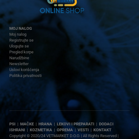
MOJ NALOG
Moj nalog
Registrujte se
Ulogujte se
Pregled korpe
Narudžbine
Newsletter
Uslovi korišćenja
Politika privatnosti
PSI
|
MAČKE
|
HRANA
|
LEKOVI I PREPARATI
|
DODACI
ISHRANI
|
KOZMETIKA
|
OPREMA
|
VESTI
|
KONTAKT
Copyright © 2020/24 VETMARKET D.O.O. | All Rights Reserved |