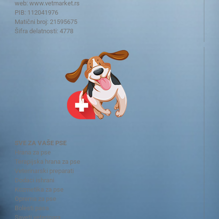
web:
www.vetmarket.rs
PIB: 112041976
Matični broj: 21595675
Šifra delatnosti: 4778
SVE ZA VAŠE PSE
Hrana za pse
Terapijska hrana za pse
Veterinarski preparati
Dodaci ishrani
Kozmetika za pse
Oprema za pse
Bolesti pasa
Saveti veterinara