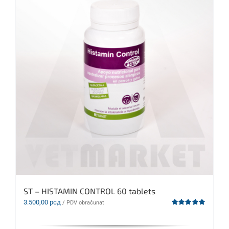
ST – HISTAMIN CONTROL 60 tablets
3.500,00
рсд
/ PDV obračunat
Ocenjeno
sa
5.00
od 5