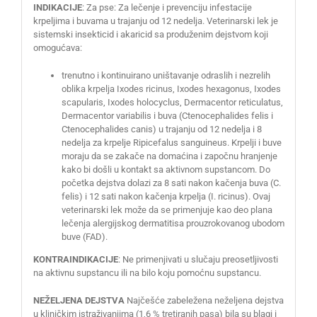
INDIKACIJE
: Za pse: Za lečenje i prevenciju infestacije
krpeljima i buvama u trajanju od 12 nedelja. Veterinarski lek je
sistemski insekticid i akaricid sa produženim dejstvom koji
omogućava:
trenutno i kontinuirano uništavanje odraslih i nezrelih
oblika krpelja Ixodes ricinus, Ixodes hexagonus, Ixodes
scapularis, Ixodes holocyclus, Dermacentor reticulatus,
Dermacentor variabilis i buva (Ctenocephalides felis i
Ctenocephalides canis) u trajanju od 12 nedelja i 8
nedelja za krpelje Ripicefalus sanguineus. Krpelji i buve
moraju da se zakače na domaćina i započnu hranjenje
kako bi došli u kontakt sa aktivnom supstancom. Do
početka dejstva dolazi za 8 sati nakon kačenja buva (C.
felis) i 12 sati nakon kačenja krpelja (I. ricinus). Ovaj
veterinarski lek može da se primenjuje kao deo plana
lečenja alergijskog dermatitisa prouzrokovanog ubodom
buve (FAD).
KONTRAINDIKACIJE
: Ne primenjivati u slučaju preosetljivosti
na aktivnu supstancu ili na bilo koju pomoćnu supstancu.
NEŽELJENA DEJSTVA
Najčešće zabeležena neželjena dejstva
u kliničkim istraživanjima (1,6 % tretiranih pasa) bila su blagi i