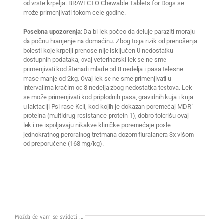
od vrste krpelja. BRAVECTO Chewable Tablets for Dogs se
može primenjivati tokom cele godine.
Posebna upozorenja
: Da bi lek počeo da deluje paraziti moraju
da počnu hranjenje na domaćinu. Zbog toga rizik od prenošenja
bolesti koje krpelji prenose nije isključen U nedostatku
dostupnih podataka, ovaj veterinarski lek se ne sme
primenjivati kod štenadi mlađe od 8 nedelja i pasa telesne
mase manje od 2kg. Ovaj lek se ne sme primenjivati u
intervalima kraćim od 8 nedelja zbog nedostatka testova. Lek
se može primenjivati kod priplodnih pasa, gravidnih kuja i kuja
u laktaciji Psi rase Koli, kod kojih je dokazan poremećaj MDR1
proteina (multidrug-resistance-protein 1), dobro tolerišu ovaj
lek i ne ispoljavaju nikakve kliničke poremećaje posle
jednokratnog peroralnog tretmana dozom fluralanera 3x višom
od preporučene (168 mg/kg).
Možda će vam se svideti …