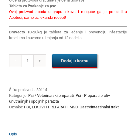
U cenu proizvoda uračunata je cena dostave!
Tableta za žvakanje za pse
Ovaj proizvod spada u grupu lekova i moguće ga je preuzeti u
Apoteci, samo uz lekarski recept!
Bravecto 10-20kg
je tableta za lečenje i prevenciju infestacije
krpeljima i buvama u trajanju od 12 nedelja.
Dodaj u korpu
Bravecto
10-
20kg
količina
Šifra proizvoda:
30114
Kategorije:
Psi / Veterinarski preparati
,
Psi - Preparati protiv
unutrašnjih i spoljnih parazita
Oznake:
PSI
,
LEKOVI I PREPARATI
,
MSD
,
Gastrointestinalni trakt
Opis