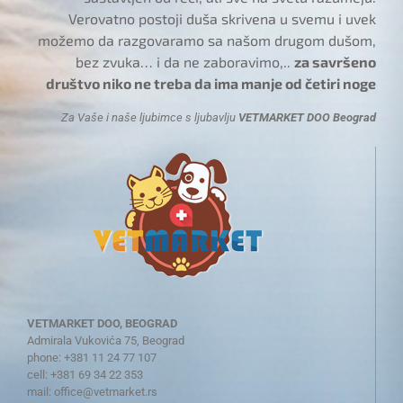
Verovatno postoji duša skrivena u svemu i uvek
možemo da razgovaramo sa našom drugom dušom,
bez zvuka… i da ne zaboravimo,..
za savršeno
društvo niko ne treba da ima manje od četiri noge
Za Vaše i naše ljubimce s ljubavlju
VETMARKET DOO Beograd
VETMARKET DOO, BEOGRAD
Admirala Vukovića 75, Beograd
phone: +381 11 24 77 107
cell: +381 69 34 22 353
mail:
office@vetmarket.rs