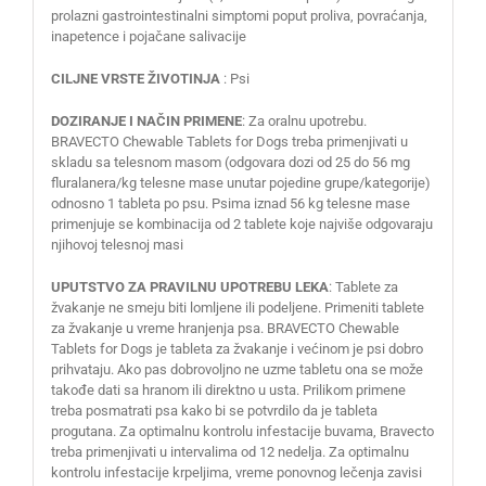
prolazni gastrointestinalni simptomi poput proliva, povraćanja,
inapetence i pojačane salivacije
CILJNE VRSTE ŽIVOTINJA
: Psi
DOZIRANJE I NAČIN PRIMENE
: Za oralnu upotrebu.
BRAVECTO Chewable Tablets for Dogs treba primenjivati u
skladu sa telesnom masom (odgovara dozi od 25 do 56 mg
fluralanera/kg telesne mase unutar pojedine grupe/kategorije)
odnosno 1 tableta po psu. Psima iznad 56 kg telesne mase
primenjuje se kombinacija od 2 tablete koje najviše odgovaraju
njihovoj telesnoj masi
UPUTSTVO ZA PRAVILNU UPOTREBU LEKA
: Tablete za
žvakanje ne smeju biti lomljene ili podeljene. Primeniti tablete
za žvakanje u vreme hranjenja psa. BRAVECTO Chewable
Tablets for Dogs je tableta za žvakanje i većinom je psi dobro
prihvataju. Ako pas dobrovoljno ne uzme tabletu ona se može
takođe dati sa hranom ili direktno u usta. Prilikom primene
treba posmatrati psa kako bi se potvrdilo da je tableta
progutana. Za optimalnu kontrolu infestacije buvama, Bravecto
treba primenjivati u intervalima od 12 nedelja. Za optimalnu
kontrolu infestacije krpeljima, vreme ponovnog lečenja zavisi