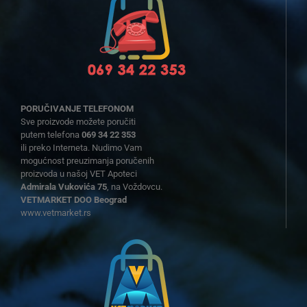
PORUČIVANJE TELEFONOM
Sve proizvode možete poručiti
putem telefona
069 34 22 353
ili preko Interneta. Nudimo Vam
mogućnost preuzimanja poručenih
proizvoda u našoj VET Apoteci
Admirala Vukovića 75
, na Voždovcu.
VETMARKET DOO Beograd
www.vetmarket.rs