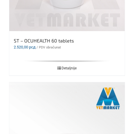
ST – OCUHEALTH 60 tablets
2.520,00
рсд
/ PDV obračunat
Detaljnije