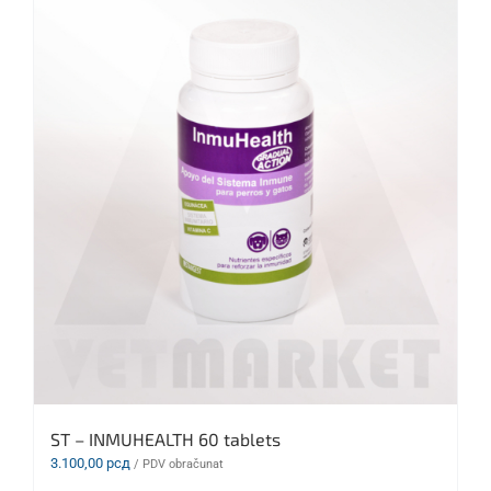
ST – INMUHEALTH 60 tablets
3.100,00
рсд
/ PDV obračunat