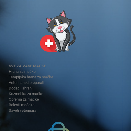
SVE ZA VAŠE MAČKE
Hrana za mačke
Terapijska hrana za mačke
Veterinarski preparati
Dodaci ishrani
Kozmetika za mačke
Oprema za mačke
Bolesti mačaka
Saveti veterinara