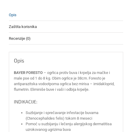
Opis
Zaštita korisnika
Recenzije (0)
Opis
BAYER FORESTO
– ogrlica protiv buva i krpelja za mačke i
male pse od 1 do 8 kg. Obim ogrlice je 38cm. Foresto je
antiparazitska vodootporna ogrlica bez mirisa – imidakloprid,
flumetrin. Eliminiše buve i vaši i odbija krpelje.
INDIKACIJE:
Suzbijanje i sprečavanje infestacije buvama
(Ctenocephalides felis) tokom 8 meseci
Pomoć u suzbijanju i lečenju alergijskog dermatitisa
uzrokovanog ugrizima buva