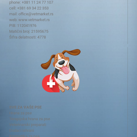
phone: +381 11 24 77 107
cell: +381 69 34 22 353
mail:
office@vetmarket.rs
web:
www.vetmarket.rs
PIB: 112041976
Matični broj: 21595675
Šifra delatnosti: 4778
SVE ZA VAŠE PSE
Hrana za pse
Terapijska hrana za pse
Veterinarski preparati
Dodaci ishrani
Kozmetika za pse