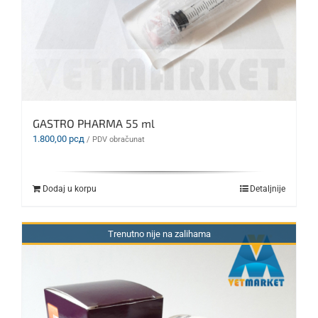
GASTRO PHARMA 55 ml
1.800,00
рсд
/ PDV obračunat
Dodaj u korpu
Detaljnije
Trenutno nije na zalihama