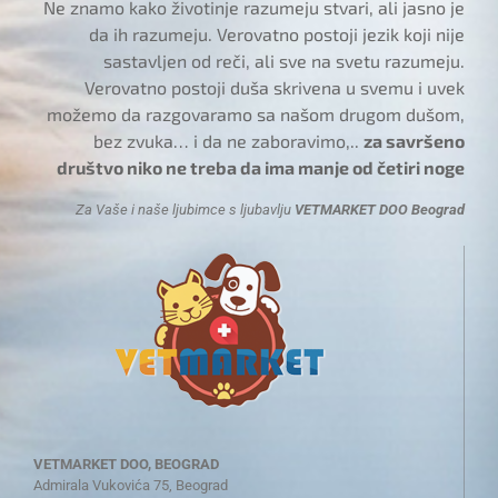
Ne znamo kako životinje razumeju stvari, ali jasno je
da ih razumeju. Verovatno postoji jezik koji nije
sastavljen od reči, ali sve na svetu razumeju.
Verovatno postoji duša skrivena u svemu i uvek
možemo da razgovaramo sa našom drugom dušom,
bez zvuka… i da ne zaboravimo,..
za savršeno
društvo niko ne treba da ima manje od četiri noge
Za Vaše i naše ljubimce s ljubavlju
VETMARKET DOO Beograd
VETMARKET DOO, BEOGRAD
Admirala Vukovića 75, Beograd