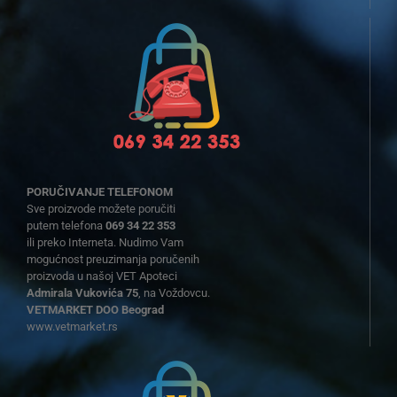
PORUČIVANJE TELEFONOM
Sve proizvode možete poručiti
putem telefona
069 34 22 353
ili preko Interneta. Nudimo Vam
mogućnost preuzimanja poručenih
proizvoda u našoj VET Apoteci
Admirala Vukovića 75
, na Voždovcu.
VETMARKET DOO Beograd
www.vetmarket.rs