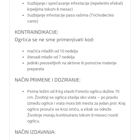
Suzbijanje i sprečavanje infestacije (repelentni efekat)
krpeljima tokom 8 meseci
Suzbijanje infestacije pasa vašima (Trichodectes
canis)
KONTRAINDIKACIJE:
Ogrlica se ne sme primenjivati kod:
mačića mlađih od 10 nedelja
štenadi mlađe od 7 nedelja
jedinki preosetljivih na aktivne ili pomoćne materije
preparata
NAČIN PRIMENE I DOZIRANJE:
Psima težim od 8 kg staviti Foresto ogrlicu dužine 70
cm. Životinji se ogrlica stavlja oko vrata – po pravilu
između ogrlice i vrata mora biti mesta za jedan prst. Kraj
ogrlice provuče se kroz omču, a višak se odreže.
Životinje moraju kontinuirano tokom 8 meseci nositi
ogrlicu.
NAČIN IZDAVANJA: