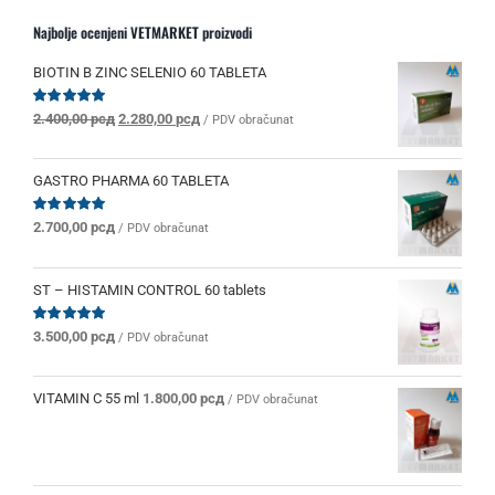
Najbolje ocenjeni VETMARKET proizvodi
BIOTIN B ZINC SELENIO 60 TABLETA
Originalna
Trenutna
Ocenjeno
2.400,00
рсд
2.280,00
рсд
/ PDV obračunat
sa
5.00
od 5
cena
cena
je
je:
bila:
2.280,00 рсд.
GASTRO PHARMA 60 TABLETA
2.400,00 рсд.
Ocenjeno
2.700,00
рсд
/ PDV obračunat
sa
5.00
od 5
ST – HISTAMIN CONTROL 60 tablets
Ocenjeno
3.500,00
рсд
/ PDV obračunat
sa
5.00
od 5
VITAMIN C 55 ml
1.800,00
рсд
/ PDV obračunat