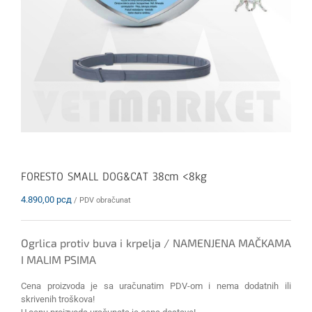
FORESTO SMALL DOG&CAT 38cm <8kg
4.890,00
рсд
/ PDV obračunat
Ogrlica protiv buva i krpelja / NAMENJENA MAČKAMA
I MALIM PSIMA
Cena proizvoda je sa uračunatim PDV-om i nema dodatnih ili
skrivenih troškova!