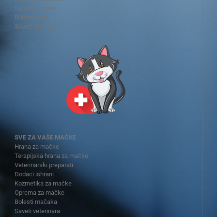
Oprema za pse
Bolesti pasa
Saveti veterinara
SVE ZA VAŠE MAČKE
Hrana za mačke
Terapijska hrana za mačke
Veterinarski preparati
Dodaci ishrani
Kozmetika za mačke
Oprema za mačke
Bolesti mačaka
Saveti veterinara