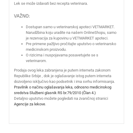
Lek se može izdavati bez recepta veterinara.
VAŽNO:
Dostupan samo u veterinarskoj apoteci VETMARKET.
Narudžbina koju uradite na našem OnlineShopu, samo
je rezervacija za kupovinu u VETMARKET apoteci.
Pre primene pažljivo pročitajte uputstvo o veterinarsko
medicinskom proizvodu.
O rizicima i nuspojavama posavetujete se s
veterinarom.
Prodaja ovog leka zabranjena je putem interneta zakonom
Republike Srbije , dok je oglašavanje istog putem interneta
dozvoljeno isključivo kao podsetnik i ima svrhu informisanja.
Pravilnik o načinu oglašavanja leka, odnosno medicinskog
sredstva Službeni glasnik RS br.79/2010 (Član 4.)
Detaljno uputstvo možete pogledati na zvaničnoj stranici
Agencije za lekove
.