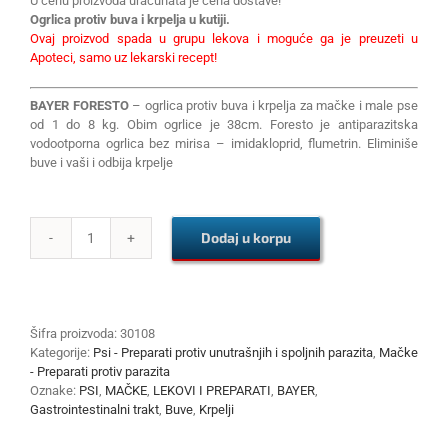
U cenu proizvoda uračunata je cena dostave!
Ogrlica protiv buva i krpelja u kutiji.
Ovaj proizvod spada u grupu lekova i moguće ga je preuzeti u
Apoteci, samo uz lekarski recept!
BAYER FORESTO
– ogrlica protiv buva i krpelja za mačke i male pse
od 1 do 8 kg. Obim ogrlice je 38cm. Foresto je antiparazitska
vodootporna ogrlica bez mirisa – imidakloprid, flumetrin. Eliminiše
buve i vaši i odbija krpelje
Dodaj u korpu
FORESTO
SMALL
DOG&CAT
38cm
količina
Šifra proizvoda:
30108
Kategorije:
Psi - Preparati protiv unutrašnjih i spoljnih parazita
,
Mačke
- Preparati protiv parazita
Oznake:
PSI
,
MAČKE
,
LEKOVI I PREPARATI
,
BAYER
,
Gastrointestinalni trakt
,
Buve
,
Krpelji