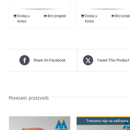
Dodaj u
Brzi pregled
Dodaj u
Brzi preg
korpu
korpu
Share On Facebook
Tweet This Product
Povezani proizvodi
Trenutno nije na zalihama