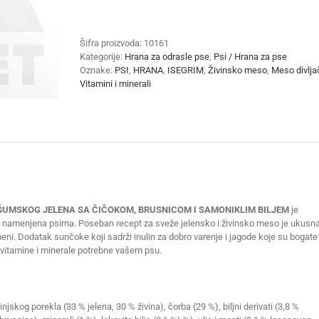
-
MESO
ŠUMSKOG
Šifra proizvoda:
10161
JELENA
Kategorije:
Hrana za odrasle pse
,
Psi / Hrana za pse
SA
Oznake:
PSI
,
HRANA
,
ISEGRIM
,
Živinsko meso
,
Meso divlja
ČIČOKOM,
Vitamini i minerali
BRUSNICOM
I
SAMONIKLIM
BILJEM
400g
x
6kom
količina
 ŠUMSKOG JELENA SA ČIČOKOM, BRUSNICOM I SAMONIKLIM BILJEM
je
 namenjena psima. Poseban recept za sveže jelensko i živinsko meso je ukusn
ni. Dodatak sunčoke koji sadrži inulin za dobro varenje i jagode koje su bogate
vitamine i minerale potrebne vašem psu.
njskog porekla (33 % jelena, 30 % živina), čorba (29 %), biljni derivati (3,8 %