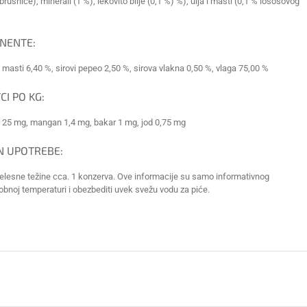
brusnice), minerali (1 %), lekovito bilje (0,1 %) %), ulja i masti (0,1 % lososovog
ONENTE:
j masti 6,40 %, sirovi pepeo 2,50 %, sirova vlakna 0,50 %, vlaga 75,00 %
CI PO KG:
k 25 ​​mg, mangan 1,4 mg, bakar 1 mg, jod 0,75 mg
IN UPOTREBE:
elesne težine cca. 1 konzerva. Ove informacije su samo informativnog
obnoj temperaturi i obezbediti uvek svežu vodu za piće.