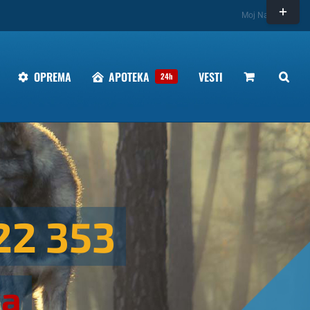
Toggle
Moj Nalog
Sliding
Bar
Area
OPREMA
APOTEKA
VESTI
24h
22 353
ka