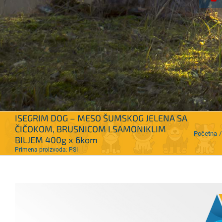
ISEGRIM DOG – MESO ŠUMSKOG JELENA SA
ČIČOKOM, BRUSNICOM I SAMONIKLIM
Početna
BILJEM 400g x 6kom
Primena proizvoda: PSI