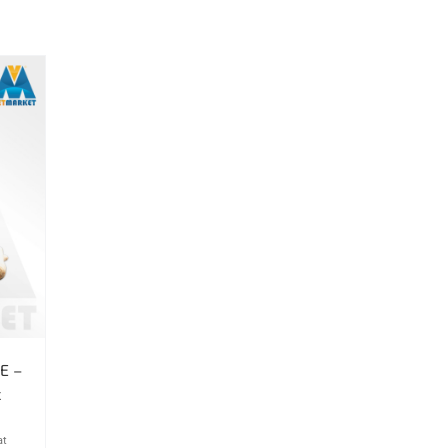
E –
x
at