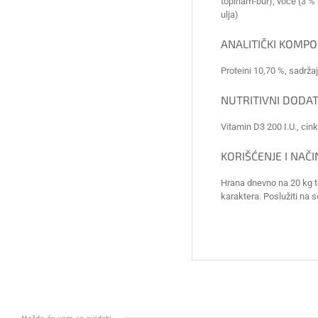
topinam-bur), voće (3 % 
ulja)
ANALITIČKI KOMP
Proteini 10,70 %, sadrža
NUTRITIVNI DODAT
Vitamin D3 200 I.U., cin
KORIŠĆENJE I NAČ
Hrana dnevno na 20 kg t
karaktera. Poslužiti na s