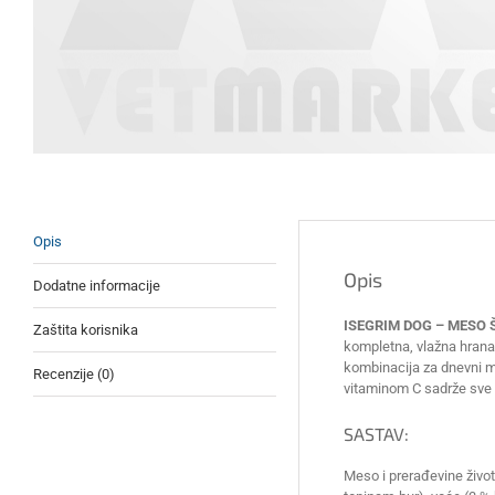
Opis
Opis
Dodatne informacije
ISEGRIM DOG – MESO
Zaštita korisnika
kompletna, vlažna hrana
kombinacija za dnevni me
Recenzije (0)
vitaminom C sadrže sve 
SASTAV:
Meso i prerađevine životi