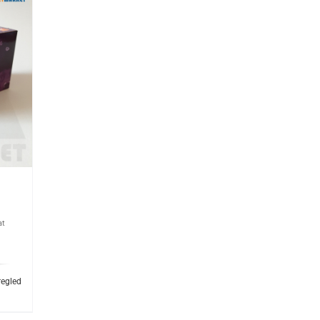
at
regled