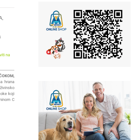
A,
i
iti na
ČOKOM,
na hrana
živinsko
oke koji
aminom C