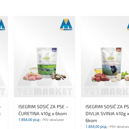
–
ISEGRIM SOSIĆ ZA PSE –
ISEGRIM SOSIĆ ZA PS
x
ĆURETINA 410g x 6kom
DIVLJA SVINJA 410g 
1.854,00
рсд
6kom
/ PDV obračunat
1.854,00
рсд
/ PDV obračun