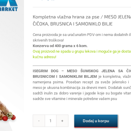
Kompletna vlažna hrana za pse / MESO JELEN
ČIČOKA, BRUSNICA I SAMONIKLO BILJE
Cena proizvoda je sa uračunatim PDV-om i nema dodatnih il
skrivenih troškova!
Konzerva od 400 grama x 6 kom.
Ovaj proizvod ne spada u grupu lekova i moguće ga je dostav
kućnu adresu!
ISEGRIM DOG – MESO ŠUMSKOG JELENA SA ČI
BRUSNICOM I SAMONIKLIM BILJEM
je kompletna, vlaž
namenjena psima. Poseban recept za sveže jelensko i 
meso je ukusna kombinacija za dnevni meni. Dodatak sunč
sadrži inulin za dobro varenje i jagode koje su bogate vit
sadrže sve vitamine i minerale potrebne vašem psu
Dodaj u korpu
ISEGRIM
DOG