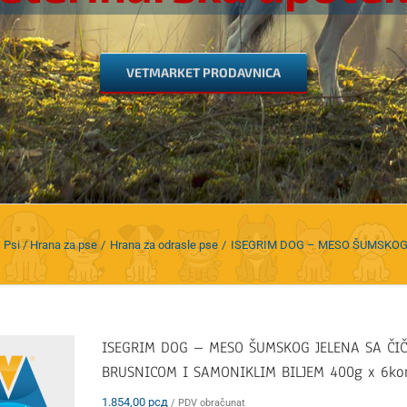
VETMARKET PRODAVNICA
Psi / Hrana za pse
Hrana za odrasle pse
ISEGRIM DOG – MESO ŠUMSKOG 
ISEGRIM DOG – MESO ŠUMSKOG JELENA SA ČI
BRUSNICOM I SAMONIKLIM BILJEM 400g x 6k
1.854,00
рсд
/ PDV obračunat