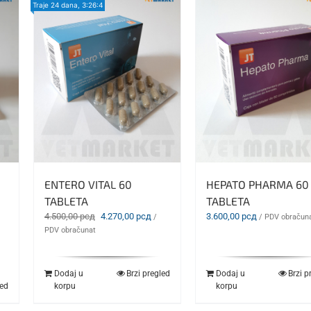
Traje
24 dana, 3:26:2
ENTERO VITAL 60
HEPATO PHARMA 60
TABLETA
TABLETA
Originalna
Trenutna
4.500,00
рсд
4.270,00
рсд
3.600,00
рсд
/
/ PDV obračun
cena
cena
PDV obračunat
je
je:
bila:
4.270,00 рсд.
4.500,00 рсд.
Dodaj u
Brzi pregled
Dodaj u
Brzi p
led
korpu
korpu