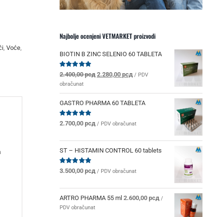
Najbolje ocenjeni VETMARKET proizvodi
či
,
Voće
,
BIOTIN B ZINC SELENIO 60 TABLETA
Originalna
Trenutna
Ocenjeno
2.400,00
рсд
2.280,00
рсд
/ PDV
sa
5.00
od 5
cena
cena
obračunat
je
je:
bila:
2.280,00 рсд.
GASTRO PHARMA 60 TABLETA
2.400,00 рсд.
Ocenjeno
2.700,00
рсд
/ PDV obračunat
sa
5.00
od 5
ST – HISTAMIN CONTROL 60 tablets
a
Ocenjeno
3.500,00
рсд
/ PDV obračunat
sa
5.00
od 5
ARTRO PHARMA 55 ml
2.600,00
рсд
/
PDV obračunat