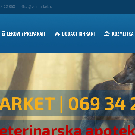
34 22 353
|
office@vetmarket.rs
LEKOVI i PREPARATI
DODACI ISHRANI
KOZMETIKA
ARKET
| 069 34 
eterinarska apote