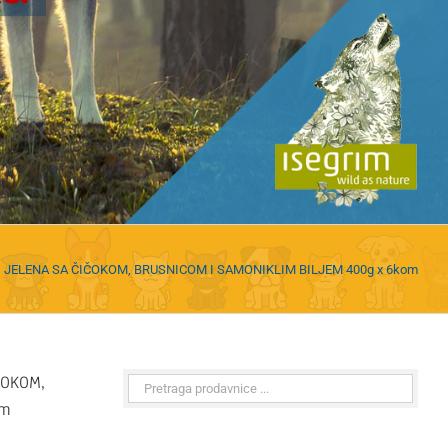
JELENA SA ČIČOKOM, BRUSNICOM I SAMONIKLIM BILJEM 400g x 6kom
ČOKOM,
om