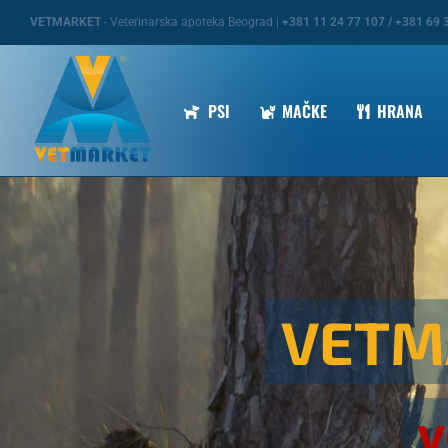
Skip
VETMARKET
- Veterinarska apoteka Beograd |
+381 11 24 77 107 / +381 69 
to
content
PSI
MAČKE
HRANA
VETM
v