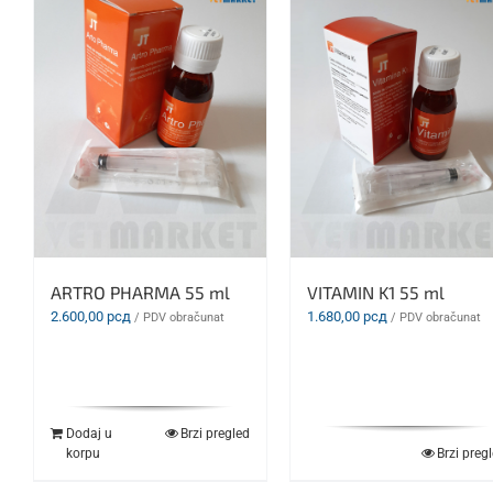
ARTRO PHARMA 55 ml
VITAMIN K1 55 ml
2.600,00
рсд
1.680,00
рсд
/ PDV obračunat
/ PDV obračunat
Dodaj u
Brzi pregled
korpu
Brzi preg