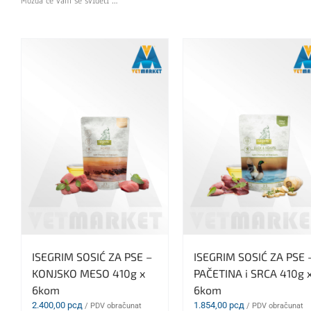
Možda će vam se svideti …
ISEGRIM SOSIĆ ZA PSE –
ISEGRIM SOSIĆ ZA PSE 
KONJSKO MESO 410g x
PAČETINA i SRCA 410g 
6kom
6kom
2.400,00
рсд
1.854,00
рсд
/ PDV obračunat
/ PDV obračunat