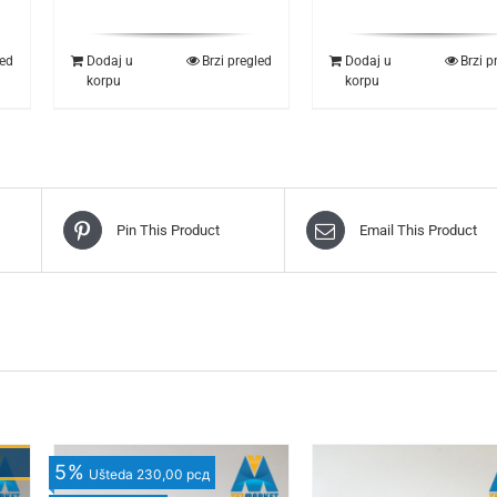
led
Dodaj u
Brzi pregled
Dodaj u
Brzi p
korpu
korpu
Pin This Product
Email This Product
5
%
Ušteda
230,00 рсд