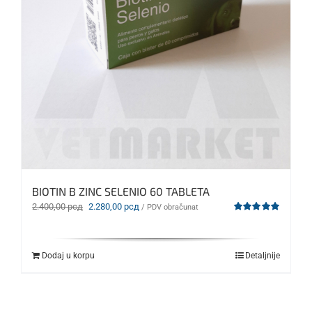
BIOTIN B ZINC SELENIO 60 TABLETA
Originalna
Trenutna
2.400,00
рсд
2.280,00
рсд
/ PDV obračunat
cena
cena
Ocenjeno
sa
5.00
od 5
je
je:
bila:
2.280,00 рсд.
Dodaj u korpu
Detaljnije
2.400,00 рсд.