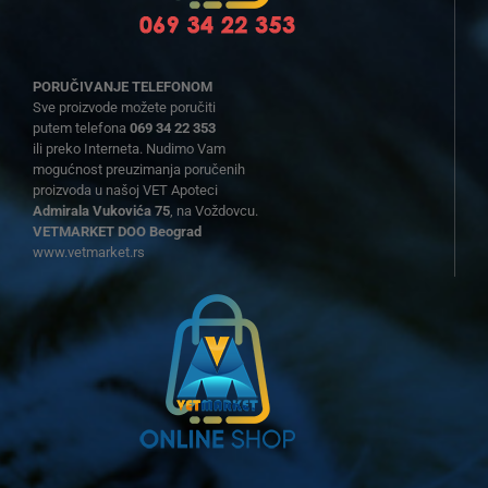
PORUČIVANJE TELEFONOM
Sve proizvode možete poručiti
putem telefona
069 34 22 353
ili preko Interneta. Nudimo Vam
mogućnost preuzimanja poručenih
proizvoda u našoj VET Apoteci
Admirala Vukovića 75
, na Voždovcu.
VETMARKET DOO Beograd
www.vetmarket.rs