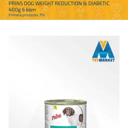
PRINS DOG WEIGHT REDUCTION & DIABETIC
400g 6 kom
Primena proizvoda: PSI