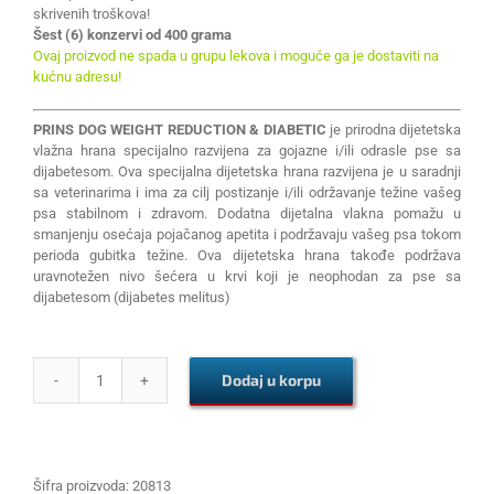
skrivenih troškova!
Šest (6) konzervi od 400 grama
Ovaj proizvod ne spada u grupu lekova i moguće ga je dostaviti na
kućnu adresu!
PRINS DOG WEIGHT REDUCTION & DIABETIC
je prirodna dijetetska
vlažna hrana specijalno razvijena za gojazne i/ili odrasle pse sa
dijabetesom. Ova specijalna dijetetska hrana razvijena je u saradnji
sa veterinarima i ima za cilj postizanje i/ili održavanje težine vašeg
psa stabilnom i zdravom. Dodatna dijetalna vlakna pomažu u
smanjenju osećaja pojačanog apetita i podržavaju vašeg psa tokom
perioda gubitka težine. Ova dijetetska hrana takođe podržava
uravnotežen nivo šećera u krvi koji je neophodan za pse sa
dijabetesom (dijabetes melitus)
Dodaj u korpu
PRINS
DOG
WEIGHT
REDUCTION
&
Šifra proizvoda:
20813
DIABETIC