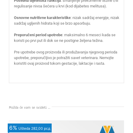
Posebna dijetetska funkcija
: smanjenje prekomerne težine i/ili
regulisanje nivoa šećera u krvi (kod dijabetes melitusa).
Osnovne nutritivne karakteristike
: nizak sadržaj energije, nizak
sadržaj ugljenih hidrata koji se brzo apsorbuju.
Preporučeni period upotrebe
: maksimalno 6 meseci kada se
koristi po prvi put ili dok se ne postigne željena težina.
Pre upotrebe ovog proizvoda ili produžavanja njegovog perioda
upotrebe, preporučljivo je potražiti savet veterinara. Nemojte
koristiti ovaj proizvod tokom gestacije, laktacije i rasta.
Možda će vam se svideti …
6
%
Ušteda
282,00 рсд