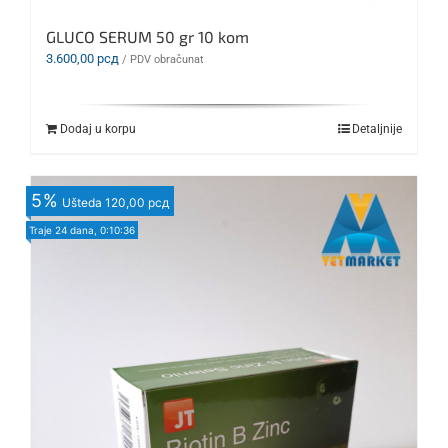
GLUCO SERUM 50 gr 10 kom
3.600,00
рсд
/ PDV obračunat
Dodaj u korpu
Detaljnije
5
%
Ušteda
120,00 рсд
Traje
24 dana, 0:10:34