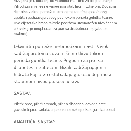
razvijena je u saradnji sa veterinarima i ima za cilj postizanje
i/ili održavanje težine vašeg psa stabilnom i zdravom. Dodatna
dijetalna vlakna pomažu u smanjenju osećaja pojačanog
apetita i podržavaju vašeg psa tokom perioda gubitka težine.
Ova dijetetska hrana takođe podržava uravnotežen nivo šećera
u krvi koji je neophodan za pse sa dijabetesom (dijabetes
melitus).
L-karnitin pomaže metabolizam masti. Visok
sadržaj proteina čuva mišićno tkivo tokom
perioda gubitka težine. Pogodno za pse sa
dijabetes melitusom. Nizak sadržaj ugljenih
hidrata koji brzo oslobađaju glukozu doprinosi
stabilnom nivou glukoze u krvi.
SASTAV:
Pileće srce, pileći stomak, pileća džigerica, goveđe srce,
goveđe tripice, celuloza, pšenične mekinje, kalcijum karbonat
ANALITIČKI SASTAV: