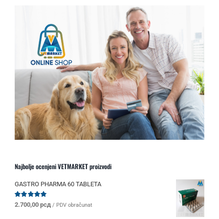
Najbolje ocenjeni VETMARKET proizvodi
GASTRO PHARMA 60 TABLETA
Ocenjeno
2.700,00
рсд
/ PDV obračunat
sa
5.00
od 5