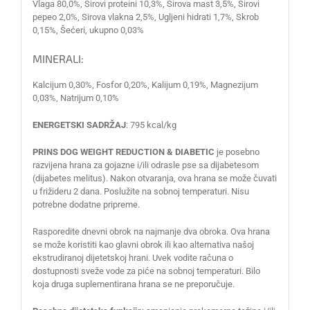
Vlaga 80,0%, Sirovi proteini 10,3%, Sirova mast 3,5%, Sirovi
pepeo 2,0%, Sirova vlakna 2,5%, Ugljeni hidrati 1,7%, Skrob
0,15%, Šećeri, ukupno 0,03%
MINERALI:
Kalcijum 0,30%, Fosfor 0,20%, Kalijum 0,19%, Magnezijum
0,03%, Natrijum 0,10%
ENERGETSKI SADRŽAJ
: 795 kcal/kg
PRINS DOG WEIGHT REDUCTION & DIABETIC
je posebno
razvijena hrana za gojazne i/ili odrasle pse sa dijabetesom
(dijabetes melitus). Nakon otvaranja, ova hrana se može čuvati
u frižideru 2 dana. Poslužite na sobnoj temperaturi. Nisu
potrebne dodatne pripreme.
Rasporedite dnevni obrok na najmanje dva obroka. Ova hrana
se može koristiti kao glavni obrok ili kao alternativa našoj
ekstrudiranoj dijetetskoj hrani. Uvek vodite računa o
dostupnosti sveže vode za piće na sobnoj temperaturi. Bilo
koja druga suplementirana hrana se ne preporučuje.