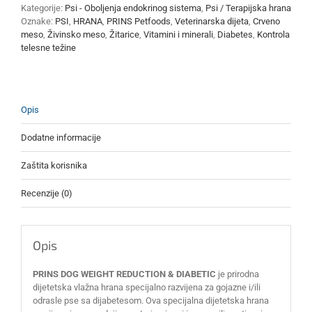
Kategorije:
Psi - Oboljenja endokrinog sistema
,
Psi / Terapijska hrana
400g
Oznake:
PSI
,
HRANA
,
PRINS Petfoods
,
Veterinarska dijeta
,
Crveno
6
meso
,
Živinsko meso
,
Žitarice
,
Vitamini i minerali
,
Diabetes
,
Kontrola
kom
telesne težine
količina
Opis
Dodatne informacije
Zaštita korisnika
Recenzije (0)
Opis
PRINS DOG WEIGHT REDUCTION & DIABETIC
je prirodna
dijetetska vlažna hrana specijalno razvijena za gojazne i/ili
odrasle pse sa dijabetesom. Ova specijalna dijetetska hrana