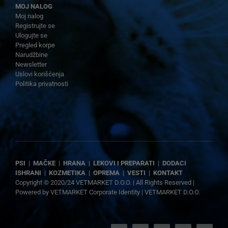
MOJ NALOG
Moj nalog
Registrujte se
Ulogujte se
Pregled korpe
Narudžbine
Newsletter
Uslovi korišćenja
Politika privatnosti
PSI
|
MAČKE
|
HRANA
|
LEKOVI I PREPARATI
|
DODACI
ISHRANI
|
KOZMETIKA
|
OPREMA
|
VESTI
|
KONTAKT
Copyright © 2020/24 VETMARKET D.O.O. | All Rights Reserved |
Powered by
VETMARKET Corporate Identity
|
VETMARKET D.O.O.