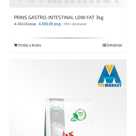
PRINS GASTRO-INTESTINAL LOW FAT 3kg
Originalna
Trenutna
4.782,00
рсд
4.500,00
рсд
/ PDV obračunat
cena
cena
je
je:
bila:
4.500,00 рсд.
Dodaj u korpu
Detaljnije
4.782,00 рсд.