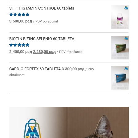
ST – HISTAMIN CONTROL 60 tablets
Ocenjeno
3.500,00
рсд
/ PDV obračunat
sa
5.00
od 5
BIOTIN B ZINC SELENIO 60 TABLETA
Originalna
Trenutna
Ocenjeno
2.400,00
рсд
2.280,00
рсд
/ PDV obračunat
sa
5.00
od 5
cena
cena
je
je:
bila:
2.280,00 рсд.
CARDIO FORTEX 60 TABLETA
3.300,00
рсд
/ PDV
2.400,00 рсд.
obračunat