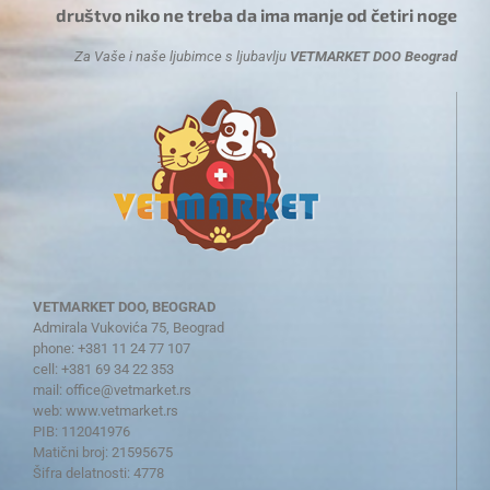
društvo niko ne treba da ima manje od četiri noge
Za Vaše i naše ljubimce s ljubavlju
VETMARKET DOO Beograd
VETMARKET DOO, BEOGRAD
Admirala Vukovića 75, Beograd
phone: +381 11 24 77 107
cell: +381 69 34 22 353
mail:
office@vetmarket.rs
web:
www.vetmarket.rs
PIB: 112041976
Matični broj: 21595675
Šifra delatnosti: 4778