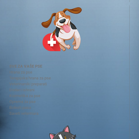
SVE ZA VAŠE PSE
Hrana za pse
Terapijska hrana za pse
Veterinarski preparati
Dodaci ishrani
Kozmetika za pse
Oprema za pse
Bolesti pasa
Saveti veterinara