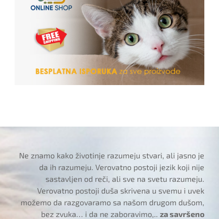
Ne znamo kako životinje razumeju stvari, ali jasno je
da ih razumeju. Verovatno postoji jezik koji nije
sastavljen od reči, ali sve na svetu razumeju.
Verovatno postoji duša skrivena u svemu i uvek
možemo da razgovaramo sa našom drugom dušom,
bez zvuka… i da ne zaboravimo,..
za savršeno