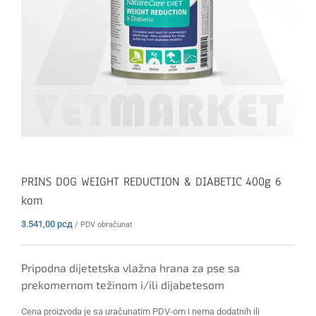
PRINS DOG WEIGHT REDUCTION & DIABETIC 400g 6
kom
3.541,00
рсд
/ PDV obračunat
Pripodna dijetetska vlažna hrana za pse sa
prekomernom težinom i/ili dijabetesom
Cena proizvoda je sa uračunatim PDV-om i nema dodatnih ili