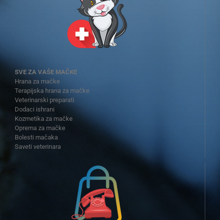
SVE ZA VAŠE MAČKE
Hrana za mačke
Terapijska hrana za mačke
Veterinarski preparati
Dodaci ishrani
Kozmetika za mačke
Oprema za mačke
Bolesti mačaka
Saveti veterinara