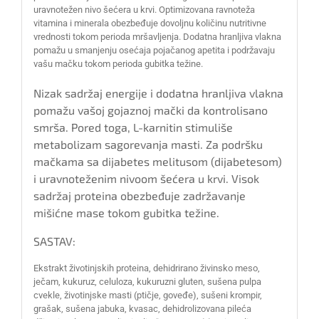
uravnotežen nivo šećera u krvi. Optimizovana ravnoteža
vitamina i minerala obezbeđuje dovoljnu količinu nutritivne
vrednosti tokom perioda mršavljenja. Dodatna hranljiva vlakna
pomažu u smanjenju osećaja pojačanog apetita i podržavaju
vašu mačku tokom perioda gubitka težine.
Nizak sadržaj energije i dodatna hranljiva vlakna
pomažu vašoj gojaznoj mački da kontrolisano
smrša. Pored toga, L-karnitin stimuliše
metabolizam sagorevanja masti. Za podršku
mačkama sa dijabetes melitusom (dijabetesom)
i uravnoteženim nivoom šećera u krvi. Visok
sadržaj proteina obezbeđuje zadržavanje
mišićne mase tokom gubitka težine.
SASTAV:
Ekstrakt životinjskih proteina, dehidrirano živinsko meso,
ječam, kukuruz, celuloza, kukuruzni gluten, sušena pulpa
cvekle, životinjske masti (ptičje, goveđe), sušeni krompir,
grašak, sušena jabuka, kvasac, dehidrolizovana pileća