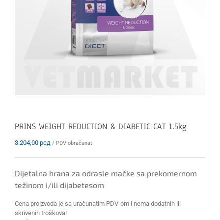
PRINS WEIGHT REDUCTION & DIABETIC CAT 1.5kg
3.204,00
рсд
/ PDV obračunat
Dijetalna hrana za odrasle mačke sa prekomernom
težinom i/ili dijabetesom
Cena proizvoda je sa uračunatim PDV-om i nema dodatnih ili
skrivenih troškova!