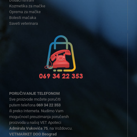
Dodaci ishrani
Kozmetika za mačke
Oprema za mačke
Bolesti mačaka
Saveti veterinara
PORUČIVANJE TELEFONOM
Sve proizvode možete poručiti
putem telefona
069 34 22 353
ili preko Interneta. Nudimo Vam
mogućnost preuzimanja poručenih
proizvoda u našoj VET Apoteci
Admirala Vukovića 75
, na Voždovcu.
VETMARKET DOO Beograd