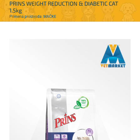
PRINS WEIGHT REDUCTION & DIABETIC CAT
1.5kg
Primena proizvoda: MAČKE