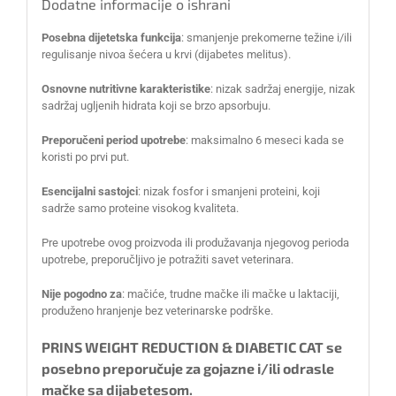
Dodatne informacije o ishrani
Posebna dijetetska funkcija
: smanjenje prekomerne težine i/ili
regulisanje nivoa šećera u krvi (dijabetes melitus).
Osnovne nutritivne karakteristike
: nizak sadržaj energije, nizak
sadržaj ugljenih hidrata koji se brzo apsorbuju.
Preporučeni period upotrebe
: maksimalno 6 meseci kada se
koristi po prvi put.
Esencijalni sastojci
: nizak fosfor i smanjeni proteini, koji
sadrže samo proteine visokog kvaliteta.
Pre upotrebe ovog proizvoda ili produžavanja njegovog perioda
upotrebe, preporučljivo je potražiti savet veterinara.
Nije pogodno za
: mačiće, trudne mačke ili mačke u laktaciji,
produženo hranjenje bez veterinarske podrške.
PRINS WEIGHT REDUCTION & DIABETIC CAT se
posebno preporučuje za gojazne i/ili odrasle
mačke sa dijabetesom.