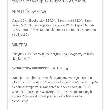
džigerica, lososovo ulje, inulin (izvor FOS-a) ), minerali
ANALITIČKI SASTAV:
Vlaga 8,0%, Sirovi proteini 34,0%, Sirova mast 12,0%, Sirovi
pepeo 6,5%, Sirova ćelijska supstanca 12,0%, Ugljeni hidrati
27,5%, Skrob 19,0%, Šećeri, ukupno 1,6%, Esencijalne masne
kiseline 2,0%
MINERALI:
Kalcijum 1,1%, Fosfor 0,9%, Kalijum 0,6%, Magnezijum 0,1%,
Natrijum 0,4%
ENERGETSKA VREDNOST
: 3540 kcal/kg
Ova dijetetska hrana se može davati suvom i nije potrebna
priprema. Uvek vodite računa o dostupnosti sveže vode za piće
na sobnoj temperaturi. Rasporedite dnevnu porciju PRINS
WEIGHT REDUCTION & DIABETIC CAT na nekoliko manjih
obroka. Bilo koja druga suplementirana hrana se ne
preporučuje.