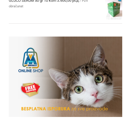
GLUCO SERUM 50 gr 10 kom
3.600,00
рсд
/ PDV
obračunat