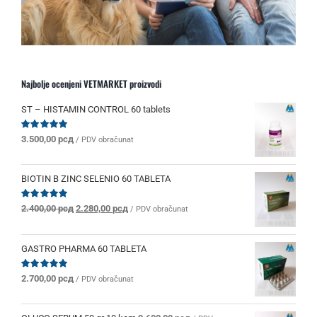
Najbolje ocenjeni VETMARKET proizvodi
ST – HISTAMIN CONTROL 60 tablets
Ocenjeno
3.500,00
рсд
/ PDV obračunat
sa
5.00
od 5
BIOTIN B ZINC SELENIO 60 TABLETA
Originalna
Trenutna
Ocenjeno
2.400,00
рсд
2.280,00
рсд
/ PDV obračunat
sa
5.00
od 5
cena
cena
je
je:
bila:
2.280,00 рсд.
GASTRO PHARMA 60 TABLETA
2.400,00 рсд.
Ocenjeno
2.700,00
рсд
/ PDV obračunat
sa
5.00
od 5