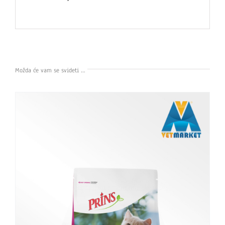
Možda će vam se svideti …