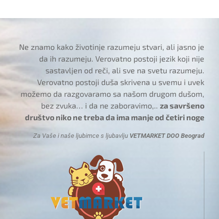
Ne znamo kako životinje razumeju stvari, ali jasno je
da ih razumeju. Verovatno postoji jezik koji nije
sastavljen od reči, ali sve na svetu razumeju.
Verovatno postoji duša skrivena u svemu i uvek
možemo da razgovaramo sa našom drugom dušom,
bez zvuka… i da ne zaboravimo,..
za savršeno
društvo niko ne treba da ima manje od četiri noge
Za Vaše i naše ljubimce s ljubavlju
VETMARKET DOO Beograd