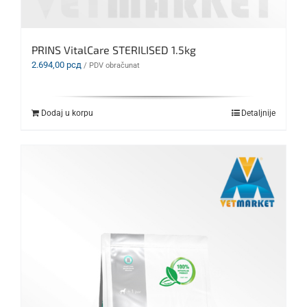
PRINS VitalCare STERILISED 1.5kg
2.694,00
рсд
/ PDV obračunat
Dodaj u korpu
Detaljnije