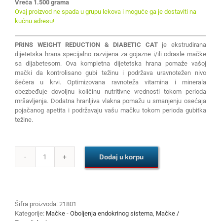
Vreća 1.500 grama
Ovaj proizvod ne spada u grupu lekova i moguće ga je dostaviti na
kućnu adresu!
PRINS WEIGHT REDUCTION & DIABETIC CAT
je ekstrudirana
dijetetska hrana specijalno razvijena za gojazne i/ili odrasle mačke
sa dijabetesom. Ova kompletna dijetetska hrana pomaže vašoj
mački da kontrolisano gubi težinu i podržava uravnotežen nivo
šećera u krvi. Optimizovana ravnoteža vitamina i minerala
obezbeđuje dovoljnu količinu nutritivne vrednosti tokom perioda
mršavljenja. Dodatna hranljiva vlakna pomažu u smanjenju osećaja
pojačanog apetita i podržavaju vašu mačku tokom perioda gubitka
težine.
Dodaj u korpu
PRINS
WEIGHT
REDUCTION
&
DIABETIC
Šifra proizvoda:
21801
CAT
Kategorije:
Mačke - Oboljenja endokrinog sistema
,
Mačke /
1.5kg