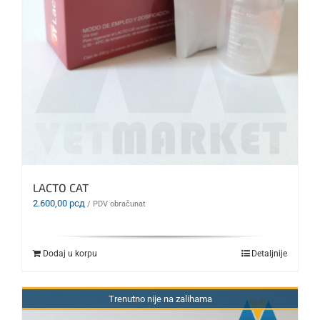
LACTO CAT
2.600,00
рсд
/ PDV obračunat
Dodaj u korpu
Detaljnije
Trenutno nije na zalihama