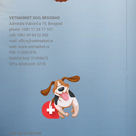
VETMARKET DOO, BEOGRAD
Admirala Vukovića 75, Beograd
phone: +381 11 24 77 107
cell: +381 69 34 22 353
mail:
office@vetmarket.rs
web:
www.vetmarket.rs
PIB: 112041976
Matični broj: 21595675
Šifra delatnosti: 4778
SVE ZA VAŠE PSE