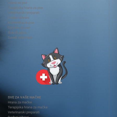
Hrana za pse
Terapijska hrana za pse
Veterinarski preparati
Dodaci ishrani
Kozmetika za pse
Oprema za pse
Bolesti pasa
Saveti veterinara
SVE ZA VAŠE MAČKE
Hrana za mačke
Terapijska hrana za mačke
Veterinarski preparati