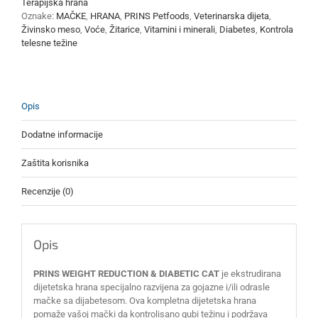
Terapijska hrana
količina
Oznake:
MAČKE
,
HRANA
,
PRINS Petfoods
,
Veterinarska dijeta
,
Živinsko meso
,
Voće
,
Žitarice
,
Vitamini i minerali
,
Diabetes
,
Kontrola
telesne težine
Opis
Dodatne informacije
Zaštita korisnika
Recenzije (0)
Opis
PRINS WEIGHT REDUCTION & DIABETIC CAT
je ekstrudirana
dijetetska hrana specijalno razvijena za gojazne i/ili odrasle
mačke sa dijabetesom. Ova kompletna dijetetska hrana
pomaže vašoj mački da kontrolisano gubi težinu i podržava