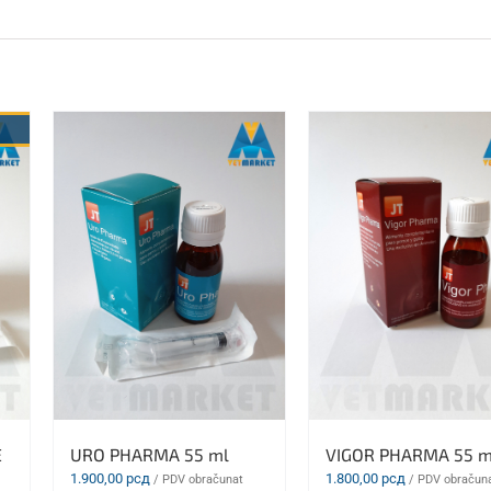
E
URO PHARMA 55 ml
VIGOR PHARMA 55 m
1.900,00
рсд
1.800,00
рсд
/ PDV obračunat
/ PDV obračun