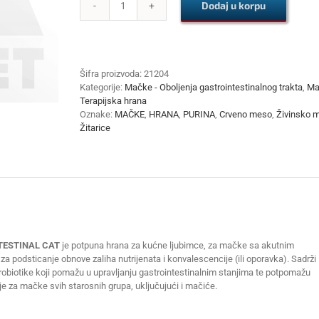
Dodaj u korpu
PURINA
PRO
PLAN
EN
GASTROINTESTINAL
Šifra proizvoda:
21204
CAT
Kategorije:
Mačke - Oboljenja gastrointestinalnog trakta
,
Ma
400g
Terapijska hrana
x
Oznake:
MAČKE
,
HRANA
,
PURINA
,
Crveno meso
,
Živinsko 
6
Žitarice
kom
količina
TESTINAL CAT
je potpuna hrana za kućne ljubimce, za mačke sa akutnim
a podsticanje obnove zaliha nutrijenata i konvalescencije (ili oporavka). Sadrži
probiotike koji pomažu u upravljanju gastrointestinalnim stanjima te potpomažu
je za mačke svih starosnih grupa, uključujući i mačiće.