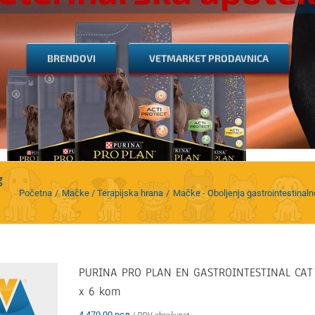
BRENDOVI
VETMARKET PRODAVNICA
g
Početna
Mačke / Terapijska hrana
Mačke - Oboljenja gastrointestinaln
PURINA PRO PLAN EN GASTROINTESTINAL CAT
x 6 kom
4.470,00
рсд