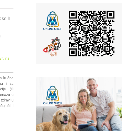
osnih
i
iti na
za kućne
ma i za
ije (ili
pomažu u
zdravlju
čujući i