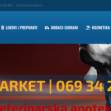
34 22 353
|
office@vetmarket.rs
LEKOVI i PREPARATI
DODACI ISHRANI
KOZMETIKA
ARKET
| 069 34 
eterinarska apote