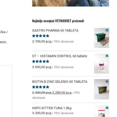
Najbolje ocenjeni VETMARKET proizvodi
GASTRO PHARMA 60 TABLETA
čke /
Ocenjeno
2.700,00
рсд
meso
,
/ PDV obračunat
sa
5.00
od 5
ST – HISTAMIN CONTROL 60 tablets
Ocenjeno
3.500,00
рсд
/ PDV obračunat
sa
5.00
od 5
BIOTIN B ZINC SELENIO 60 TABLETA
Originalna
Trenutna
Ocenjeno
2.400,00
рсд
2.280,00
рсд
/ PDV
sa
5.00
od 5
cena
cena
obračunat
je
je:
bila:
2.280,00 рсд.
HSPC KITTEN TUNA 1.5kg
2.400,00 рсд.
3.200,00
рсд
/ PDV obračunat