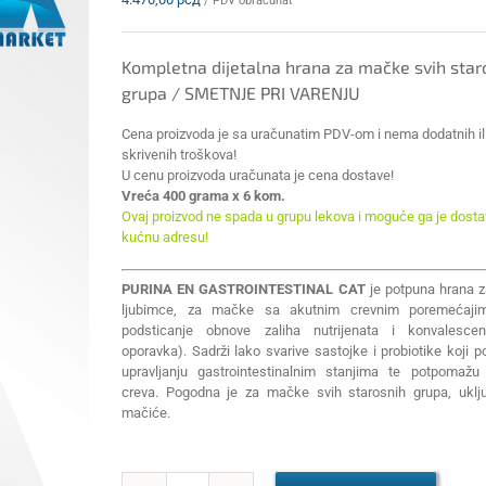
/ PDV obračunat
Kompletna dijetalna hrana za mačke svih star
grupa / SMETNJE PRI VARENJU
Cena proizvoda je sa uračunatim PDV-om i nema dodatnih il
skrivenih troškova!
U cenu proizvoda uračunata je cena dostave!
Vreća 400 grama x 6 kom.
Ovaj proizvod ne spada u grupu lekova i moguće ga je dostav
kućnu adresu!
PURINA EN GASTROINTESTINAL CAT
je potpuna hrana 
ljubimce, za mačke sa akutnim crevnim poremećaji
podsticanje obnove zaliha nutrijenata i konvalescenc
oporavka). Sadrži lako svarive sastojke i probiotike koji 
upravljanju gastrointestinalnim stanjima te potpomažu 
creva. Pogodna je za mačke svih starosnih grupa, uklju
mačiće.