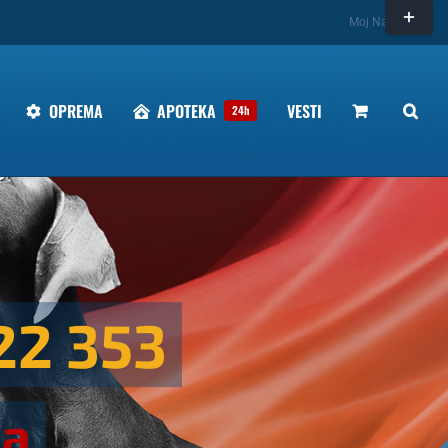
Toggle
Moj Nalog
Sliding
Bar
Area
OPREMA
APOTEKA
VESTI
24h
22 353
ka