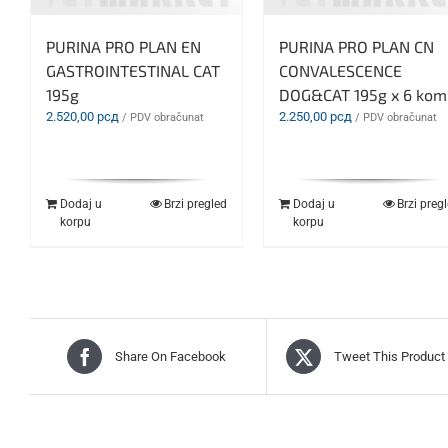
PURINA PRO PLAN EN
PURINA PRO PLAN CN
GASTROINTESTINAL CAT
CONVALESCENCE
195g
DOG&CAT 195g x 6 kom
2.520,00
рсд
2.250,00
рсд
/ PDV obračunat
/ PDV obračunat
Dodaj u
Brzi pregled
Dodaj u
Brzi preg
korpu
korpu
Share On Facebook
Tweet This Product