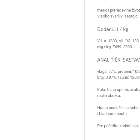
meso i prerađevine životi
Visoko svarljivi sastojci: 
Dodaci: IJ / kg:
Vit. A: 1300; Vit. D3: 180 
mg / kg
: E499: 2000.
ANALITIČKI SASTAV
vlaga: 77%, proteini: 10,
broj: 0,37%, taurin: 120
Kako biste optimizovali 
malih obroka.
Hranu poslužiti na sobn
i hladnom mestu.
Pre početka korišćenja, 