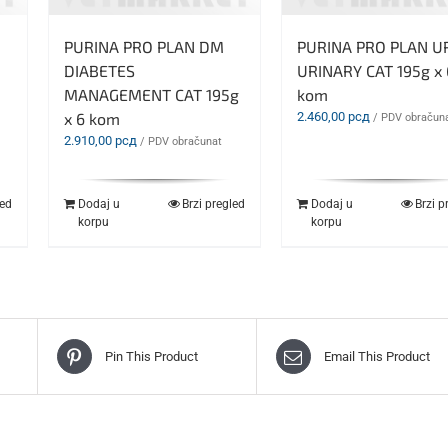
PURINA PRO PLAN DM
PURINA PRO PLAN U
DIABETES
URINARY CAT 195g x 
MANAGEMENT CAT 195g
kom
x 6 kom
2.460,00
рсд
/ PDV obračun
2.910,00
рсд
/ PDV obračunat
led
Dodaj u
Brzi pregled
Dodaj u
Brzi p
korpu
korpu
Pin This Product
Email This Product