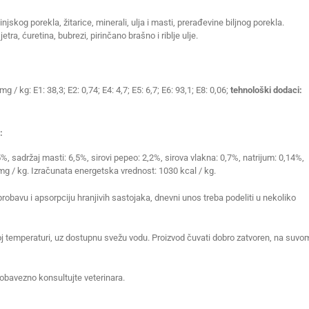
njskog porekla, žitarice, minerali, ulja i masti, prerađevine biljnog porekla.
jetra, ćuretina, bubrezi, pirinčano brašno i riblje ulje.
mg / kg: E1: 38,3; E2: 0,74; E4: 4,7; E5: 6,7; E6: 93,1; E8: 0,06;
tehnološki dodaci:
:
5%, sadržaj masti: 6,5%, sirovi pepeo: 2,2%, sirova vlakna: 0,7%, natrijum: 0,14%,
0mg / kg. Izračunata energetska vrednost: 1030 kcal / kg.
probavu i apsorpciju hranjivih sastojaka, dnevni unos treba podeliti u nekoliko
oj temperaturi, uz dostupnu svežu vodu. Proizvod čuvati dobro zatvoren, na suvo
obavezno konsultujte veterinara.