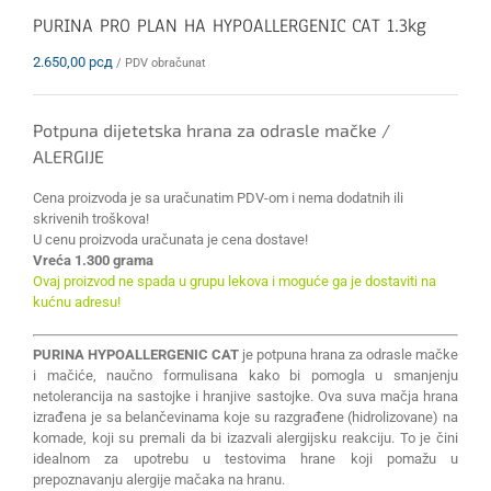
PURINA PRO PLAN HA HYPOALLERGENIC CAT 1.3kg
2.650,00
рсд
/ PDV obračunat
Potpuna dijetetska hrana za odrasle mačke /
ALERGIJE
Cena proizvoda je sa uračunatim PDV-om i nema dodatnih ili
skrivenih troškova!
U cenu proizvoda uračunata je cena dostave!
Vreća 1.300 grama
Ovaj proizvod ne spada u grupu lekova i moguće ga je dostaviti na
kućnu adresu!
PURINA HYPOALLERGENIC CAT
je potpuna hrana za odrasle mačke
i mačiće, naučno formulisana kako bi pomogla u smanjenju
netolerancija na sastojke i hranjive sastojke. Ova suva mačja hrana
izrađena je sa belančevinama koje su razgrađene (hidrolizovane) na
komade, koji su premali da bi izazvali alergijsku reakciju. To je čini
idealnom za upotrebu u testovima hrane koji pomažu u
prepoznavanju alergije mačaka na hranu.