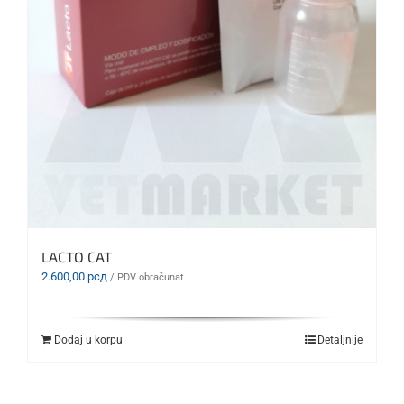
LACTO CAT
2.600,00
рсд
/ PDV obračunat
Dodaj u korpu
Detaljnije