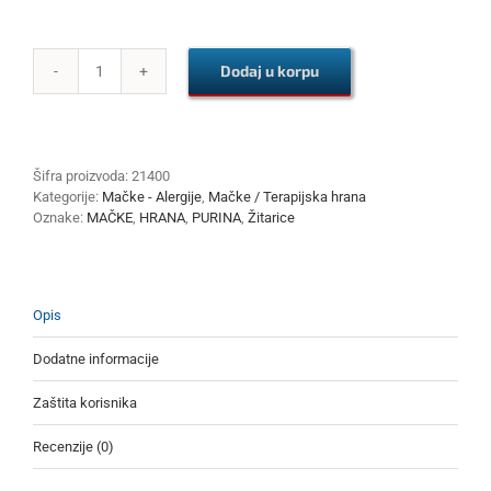
Dodaj u korpu
PURINA
PRO
PLAN
HA
HYPOALLERGENIC
Šifra proizvoda:
21400
CAT
Kategorije:
Mačke - Alergije
,
Mačke / Terapijska hrana
1.3kg
Oznake:
MAČKE
,
HRANA
,
PURINA
,
Žitarice
količina
Opis
Dodatne informacije
Zaštita korisnika
Recenzije (0)