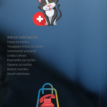
SVE ZA VAŠE MAČKE
Hrana za mačke
Terapijska hrana za mačke
Veterinarski preparati
Dodaci ishrani
Kozmetika za mačke
Oprema za mačke
Bolesti mačaka
Saveti veterinara