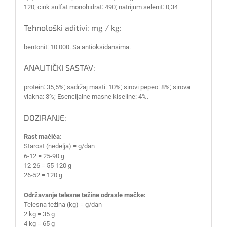
120; cink sulfat monohidrat: 490; natrijum selenit: 0,34
Tehnološki aditivi: mg / kg:
bentonit: 10 000. Sa antioksidansima.
ANALITIČKI SASTAV:
protein: 35,5%; sadržaj masti: 10%; sirovi pepeo: 8%; sirova
vlakna: 3%; Esencijalne masne kiseline: 4%.
DOZIRANJE:
Rast mačića:
Starost (nedelja) = g/dan
6-12 = 25-90 g
12-26 = 55-120 g
26-52 = 120 g
Održavanje telesne težine odrasle mačke:
Telesna težina (kg) = g/dan
2 kg = 35 g
4 kg = 65 g