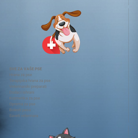
SVE ZA VAŠE PSE
Hrana za pse
Terapijska hrana za pse
Veterinarski preparati
Dodaci ishrani
Kozmetika za pse
Oprema za pse
Bolesti pasa
Saveti veterinara