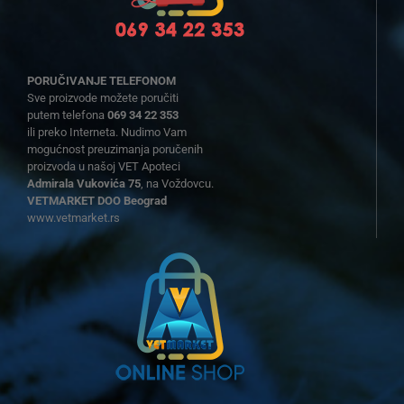
PORUČIVANJE TELEFONOM
Sve proizvode možete poručiti
putem telefona
069 34 22 353
ili preko Interneta. Nudimo Vam
mogućnost preuzimanja poručenih
proizvoda u našoj VET Apoteci
Admirala Vukovića 75
, na Voždovcu.
VETMARKET DOO Beograd
www.vetmarket.rs