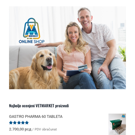
Najbolje ocenjeni VETMARKET proizvodi
GASTRO PHARMA 60 TABLETA
Ocenjeno
2.700,00
рсд
/ PDV obračunat
sa
5.00
od 5