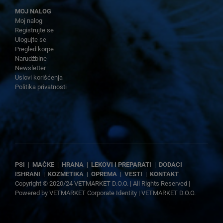
MOJ NALOG
Moj nalog
Registrujte se
Ulogujte se
Pregled korpe
Narudžbine
Newsletter
Uslovi korišćenja
Politika privatnosti
PSI
|
MAČKE
|
HRANA
|
LEKOVI I PREPARATI
|
DODACI
ISHRANI
|
KOZMETIKA
|
OPREMA
|
VESTI
|
KONTAKT
Copyright © 2020/24 VETMARKET D.O.O. | All Rights Reserved |
Powered by
VETMARKET Corporate Identity
|
VETMARKET D.O.O.