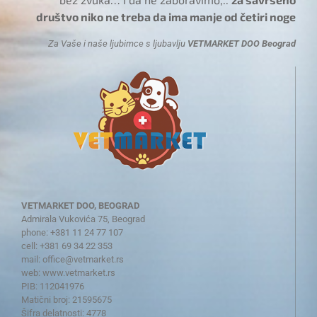
društvo niko ne treba da ima manje od četiri noge
Za Vaše i naše ljubimce s ljubavlju
VETMARKET DOO Beograd
VETMARKET DOO, BEOGRAD
Admirala Vukovića 75, Beograd
phone: +381 11 24 77 107
cell: +381 69 34 22 353
mail:
office@vetmarket.rs
web:
www.vetmarket.rs
PIB: 112041976
Matični broj: 21595675
Šifra delatnosti: 4778