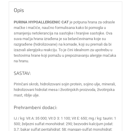
Opis
PURINA HYPOALLERGENIC CAT
je potpuna hrana za odrasle
mačke i mačiće, naučno formulisana kako bi pomogla u
smanjenju netolerancija na sastojke i hranjive sastojke. Ova
suva mačja hrana izrađena je sa belančevinama koje su
razgrađene (hidrolizovane) na komade, koji su premali da bi
izazvali alergijsku reakciju. To je čini idealnom za upotrebu u
testovima hrane koji pomažu u prepoznavanju alergije mačaka
na hranu.
SASTAV:
Pirinčani skrob, hidrolizovani sojin protein, sojino ulje, minerali,
hidrolizovani hidrolat mesa i životinjskih proizvoda, životinjska
mast, riblje ulje.
Prehrambeni dodaci:
IJ / kg: Vit A: 35 000; Vit D 3: 1 100; Vit E: 650; mg / kg: taurin: 1
500; željezni sulfat monohidrat: 290; bezvodni kalcijum jodat:
3,7; bakar sulfat pentahidrat: 58; mangan-sulfat monohidrat: