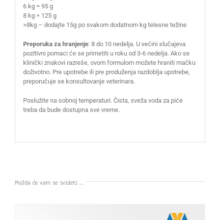
6 kg = 95 g
8 kg = 125 g
>8kg – dodajte 15g po svakom dodatnom kg telesne težine
Preporuka za hranjenje
: 8 do 10 nedelja. U većini slučajeva
pozitivni pomaci će se primetiti u roku od 3-6 nedelja. Ako se
klinički znakovi razreše, ovom formulom možete hraniti mačku
doživotno. Pre upotrebe ili pre produženja razdoblja upotrebe,
preporučuje se konsultovanje veterinara.
Poslužite na sobnoj temperaturi. Čista, sveža voda za piće
treba da bude dostupna sve vreme.
Možda će vam se svideti …