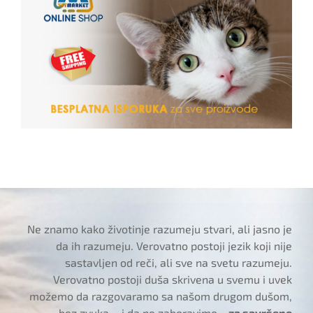
Ne znamo kako životinje razumeju stvari, ali jasno je
da ih razumeju. Verovatno postoji jezik koji nije
sastavljen od reči, ali sve na svetu razumeju.
Verovatno postoji duša skrivena u svemu i uvek
možemo da razgovaramo sa našom drugom dušom,
bez zvuka… i da ne zaboravimo,..
za savršeno