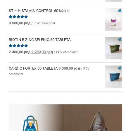
ST – HISTAMIN CONTROL 60 tablets
Ocenjeno
3.500,00
рсд
/ PDV obračunat
sa
5.00
od 5
BIOTIN B ZINC SELENIO 60 TABLETA
Originalna
Trenutna
Ocenjeno
2.400,00
рсд
2.280,00
рсд
/ PDV obračunat
sa
5.00
od 5
cena
cena
je
je:
bila:
2.280,00 рсд.
CARDIO FORTEX 60 TABLETA
3.300,00
рсд
/ PDV
2.400,00 рсд.
obračunat