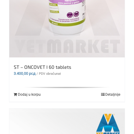
ST – ONCOVET I 60 tablets
3.400,00
рсд
/ PDV obračunat
Dodaj u korpu
Detaljnije