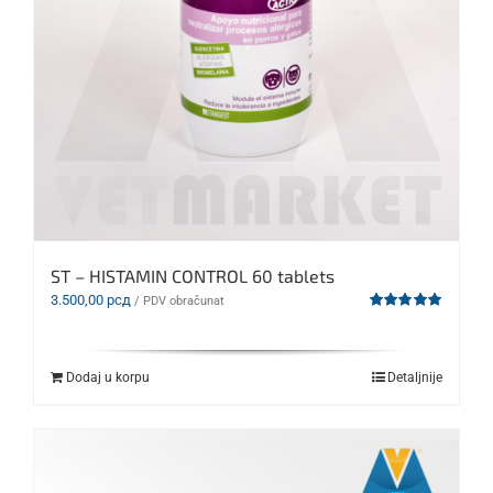
ST – HISTAMIN CONTROL 60 tablets
3.500,00
рсд
/ PDV obračunat
Ocenjeno
sa
5.00
od 5
Dodaj u korpu
Detaljnije