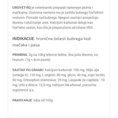
UROVET-RQ
je veterinarski preparat namenjen psima i
mačkama. Osnovna namena mu je zaštita bubrega fosfatnim
vezivom. Pomaže rad bubrega. Njegovi sastojci pospešuju
diurezu i izlučivanje uree. Kalcijum karbonat deluje kao
fosfatno vezivo, kao što je preporučeno od strane IRIS.
INDIKACIJE
: hronična bolest bubrega kod
mačaka i pasa
PRIMENA
: 2g na 10kg telesne težine, dva puta dnevno, sa
hranom. (1g = 4cm paste)
SASTAV PO GRAMU
: kalcijum karbonat: 150 mg, riblje ulje
(omega-3): 120 mg, L-arginin: 80 mg, glicin: 40 mg, sojin lecitin:
30 mg, Ortosiphon stamineus: 25 mg, Lespede za capitata : 10
mg, Urtica dioica: 12,5 mg, natrijum bikarbonat, pomoćne
supstance q.s.
PAKOVANJE
: tuba od 100g