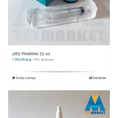
URO PHARMA 55 ml
1.900,00
рсд
/ PDV obračunat
Dodaj u korpu
Detaljnije