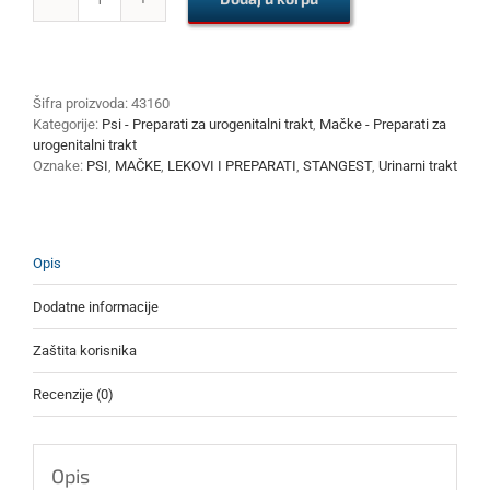
ST
-
UROVET-
RQ
100g
Šifra proizvoda:
43160
količina
Kategorije:
Psi - Preparati za urogenitalni trakt
,
Mačke - Preparati za
urogenitalni trakt
Oznake:
PSI
,
MAČKE
,
LEKOVI I PREPARATI
,
STANGEST
,
Urinarni trakt
Opis
Dodatne informacije
Zaštita korisnika
Recenzije (0)
Opis