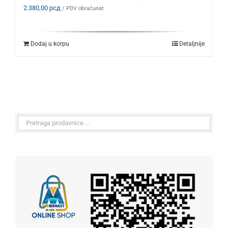
2.380,00
рсд
/ PDV obračunat
Dodaj u korpu
Detaljnije