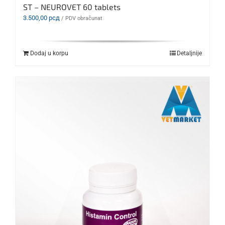
ST – NEUROVET 60 tablets
3.500,00
рсд
/ PDV obračunat
Dodaj u korpu
Detaljnije