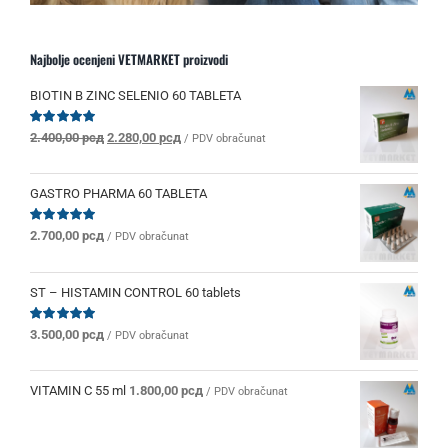
Najbolje ocenjeni VETMARKET proizvodi
BIOTIN B ZINC SELENIO 60 TABLETA
Originalna
Trenutna
Ocenjeno
2.400,00
рсд
2.280,00
рсд
/ PDV obračunat
sa
5.00
od 5
cena
cena
je
je:
bila:
2.280,00 рсд.
GASTRO PHARMA 60 TABLETA
2.400,00 рсд.
Ocenjeno
2.700,00
рсд
/ PDV obračunat
sa
5.00
od 5
ST – HISTAMIN CONTROL 60 tablets
Ocenjeno
3.500,00
рсд
/ PDV obračunat
sa
5.00
od 5
VITAMIN C 55 ml
1.800,00
рсд
/ PDV obračunat