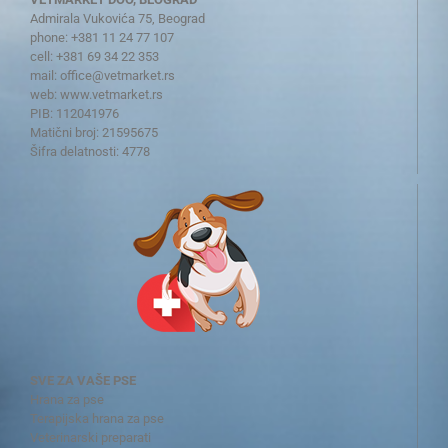
Admirala Vukovića 75, Beograd
phone: +381 11 24 77 107
cell: +381 69 34 22 353
mail:
office@vetmarket.rs
web:
www.vetmarket.rs
PIB: 112041976
Matični broj: 21595675
Šifra delatnosti: 4778
SVE ZA VAŠE PSE
Hrana za pse
Terapijska hrana za pse
Veterinarski preparati