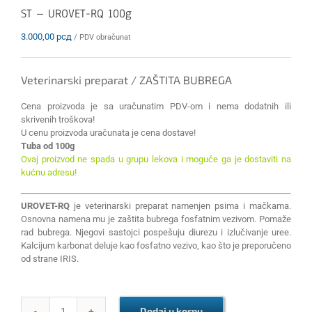
ST – UROVET-RQ 100g
3.000,00
рсд
/ PDV obračunat
Veterinarski preparat / ZAŠTITA BUBREGA
Cena proizvoda je sa uračunatim PDV-om i nema dodatnih ili
skrivenih troškova!
U cenu proizvoda uračunata je cena dostave!
Tuba od 100g
Ovaj proizvod ne spada u grupu lekova i moguće ga je dostaviti na
kućnu adresu!
UROVET-RQ
je veterinarski preparat namenjen psima i mačkama.
Osnovna namena mu je zaštita bubrega fosfatnim vezivom. Pomaže
rad bubrega. Njegovi sastojci pospešuju diurezu i izlučivanje uree.
Kalcijum karbonat deluje kao fosfatno vezivo, kao što je preporučeno
od strane IRIS.
Dodaj u korpu