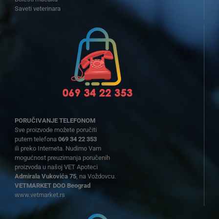
Saveti veterinara
PORUČIVANJE TELEFONOM
Sve proizvode možete poručiti
putem telefona
069 34 22 353
ili preko Interneta. Nudimo Vam
mogućnost preuzimanja poručenih
proizvoda u našoj VET Apoteci
Admirala Vukovića 75
, na Voždovcu.
VETMARKET DOO Beograd
www.vetmarket.rs