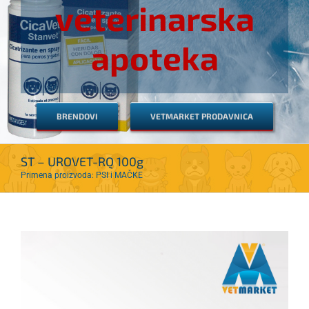
veterinarska
apoteka
BRENDOVI
VETMARKET PRODAVNICA
ST – UROVET-RQ 100g
Primena proizvoda: PSI i MAČKE