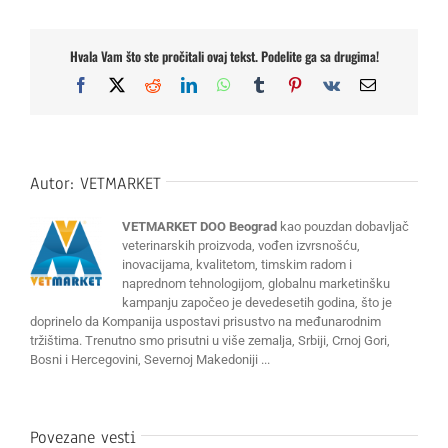
Hvala Vam što ste pročitali ovaj tekst. Podelite ga sa drugima!
Facebook
X
Reddit
LinkedIn
WhatsApp
Tumblr
Pinterest
Vk
Email
Autor:
VETMARKET
VETMARKET DOO Beograd
kao pouzdan dobavljač
veterinarskih proizvoda, vođen izvrsnošću,
inovacijama, kvalitetom, timskim radom i
naprednom tehnologijom, globalnu marketinšku
kampanju započeo je devedesetih godina, što je
doprinelo da Kompanija uspostavi prisustvo na međunarodnim
tržištima. Trenutno smo prisutni u više zemalja, Srbiji, Crnoj Gori,
Bosni i Hercegovini, Severnoj Makedoniji ...
Povezane vesti