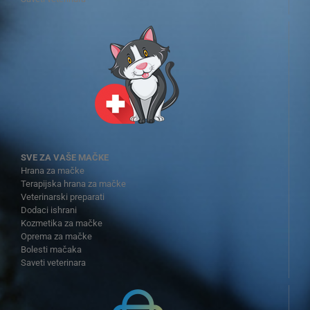
SVE ZA VAŠE MAČKE
Hrana za mačke
Terapijska hrana za mačke
Veterinarski preparati
Dodaci ishrani
Kozmetika za mačke
Oprema za mačke
Bolesti mačaka
Saveti veterinara