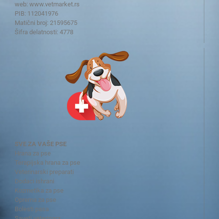
web:
www.vetmarket.rs
PIB: 112041976
Matični broj: 21595675
Šifra delatnosti: 4778
SVE ZA VAŠE PSE
Hrana za pse
Terapijska hrana za pse
Veterinarski preparati
Dodaci ishrani
Kozmetika za pse
Oprema za pse
Bolesti pasa
Saveti veterinara