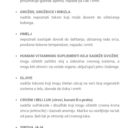
prouzrokuje gubitak apetita, napade pa čak i smrt.
GROŽĐE, GROŽĐICE I RIBIZLA
sadrže nepoznati toksin koji može dovesti do oštećenja
bubrega.
HMELJ
nepoznati sastojak dovodi do dahtanja, ubrzanog rada srca,
povišene telesne temperature, napada i smrti.
HUMANI VITAMINSKI SUPLEMENTI KOJI SADRŽE GVOŽĐE
mogu oštetiti zaštitni sloj u zidovima crevnog sistema, a
mogu biti otrovni i za ostale organe, uključujući jetru i bubrege.
GLJIVE
sadrže toksine koji imaju štetan uticaj na veći broj organskih
sistema u telu, dovode do šoka i smrti.
CRVENI i BELI LUK (sirovi, kuvani ili u prahu)
sadrže sulfokside i disulfide koji mogu oštetiti crvena krvna
zrnca (eritrocite) i izazvati anemiju. Mačke su osetljivije na luk
od pasa. Beli luk je otrovniji od crvenog luka.
SIROVA JAJA