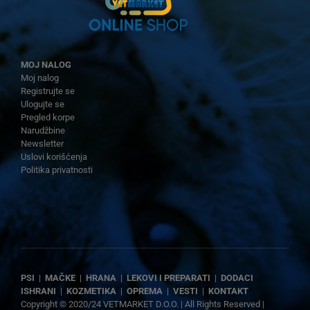
MOJ NALOG
Moj nalog
Registrujte se
Ulogujte se
Pregled korpe
Narudžbine
Newsletter
Uslovi korišćenja
Politika privatnosti
PSI
|
MAČKE
|
HRANA
|
LEKOVI I PREPARATI
|
DODACI
ISHRANI
|
KOZMETIKA
|
OPREMA
|
VESTI
|
KONTAKT
Copyright © 2020/24 VETMARKET D.O.O. | All Rights Reserved |