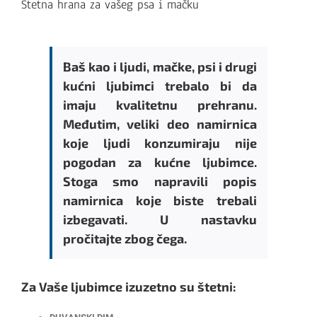
Štetna hrana za vašeg psa i mačku
Baš kao i ljudi, mačke, psi i drugi
kućni ljubimci trebalo bi da
imaju kvalitetnu prehranu.
Međutim, veliki deo namirnica
koje ljudi konzumiraju nije
pogodan za kućne ljubimce.
Stoga smo napravili popis
namirnica koje biste trebali
izbegavati. U nastavku
pročitajte zbog čega.
Za Vaše ljubimce izuzetno su štetni: