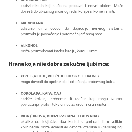
DUVANSKI DIM
sadrži nikotin koji utiče na probavni i nervni sistem. Može
dovesti do ubrzanog srčanog rada, kolapsa, kome i smrti.
MARIHUANA
udisanje dima dovodi do depresije nervnog sistema,
prouzrokuje povraćanje i poremećaj srčanog rada.
ALKOHOL
može prouzrokovati intoksikaciju, komu i smrt.
Hrana koja nije dobra za kućne ljubimce:
KOSTI (RIBLJE, PILEĆE ILI BILO KOJE DRUGE)
mogu dovesti do opstrukcije i oštećenja probavnog trakta.
ČOKOLADA, KAFA, ČAJ
sadrže kofein, teobromin ili teofilin koji mogu izazvati
povraćanje, proliv i toksični su za srce i nervni sistem.
RIBA (SIROVA, KONZERVISANA ILI KUVANA)
ukoliko se isključivo riba koristi u prehrani ili u velikim
količinama, može dovesti do deficita vitamina B (tiamina) koji