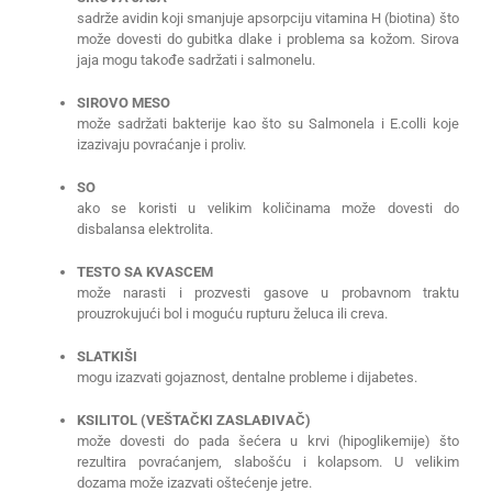
sadrže avidin koji smanjuje apsorpciju vitamina H (biotina) što
može dovesti do gubitka dlake i problema sa kožom. Sirova
jaja mogu takođe sadržati i salmonelu.
SIROVO MESO
može sadržati bakterije kao što su Salmonela i E.colli koje
izazivaju povraćanje i proliv.
SO
ako se koristi u velikim količinama može dovesti do
disbalansa elektrolita.
TESTO SA KVASCEM
može narasti i prozvesti gasove u probavnom traktu
prouzrokujući bol i moguću rupturu želuca ili creva.
SLATKIŠI
mogu izazvati gojaznost, dentalne probleme i dijabetes.
KSILITOL (VEŠTAČKI ZASLAĐIVAČ)
može dovesti do pada šećera u krvi (hipoglikemije) što
rezultira povraćanjem, slabošću i kolapsom. U velikim
dozama može izazvati oštećenje jetre.