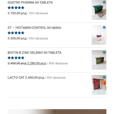
GASTRO PHARMA 60 TABLETA
Ocenjeno
2.700,00
рсд
/ PDV obračunat
sa
5.00
od 5
ST – HISTAMIN CONTROL 60 tablets
Ocenjeno
3.500,00
рсд
/ PDV obračunat
sa
5.00
od 5
BIOTIN B ZINC SELENIO 60 TABLETA
Originalna
Trenutna
Ocenjeno
2.400,00
рсд
2.280,00
рсд
/ PDV obračunat
sa
5.00
od 5
cena
cena
je
je:
bila:
2.280,00 рсд.
LACTO CAT
2.600,00
рсд
/ PDV obračunat
2.400,00 рсд.