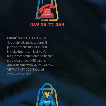
PORUČIVANJE TELEFONOM
Sve proizvode možete poručiti
putem telefona
069 34 22 353
ili preko Interneta. Nudimo Vam
mogućnost preuzimanja poručenih
proizvoda u našoj VET Apoteci
Admirala Vukovića 75
, na Voždovcu.
VETMARKET DOO Beograd
www.vetmarket.rs