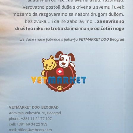
Verovatno postoji duša skrivena u svemu i uvek
možemo da razgovaramo sa našom drugom dušom,
bez zvuka… i da ne zaboravimo,..
za savršeno
društvo niko ne treba da ima manje od četiri noge
Za Vaše i naše ljubimce s ljubavlju
VETMARKET DOO Beograd
VETMARKET DOO, BEOGRAD
Admirala Vukovića 75, Beograd
phone: +381 11 24 77 107
cell: +381 69 34 22 353
mail:
office@vetmarket.rs