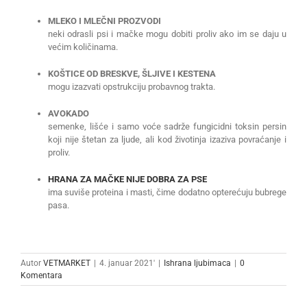
MLEKO I MLEČNI PROZVODI
neki odrasli psi i mačke mogu dobiti proliv ako im se daju u
većim količinama.
KOŠTICE OD BRESKVE, ŠLJIVE I KESTENA
mogu izazvati opstrukciju probavnog trakta.
AVOKADO
semenke, lišće i samo voće sadrže fungicidni toksin persin
koji nije štetan za ljude, ali kod životinja izaziva povraćanje i
proliv.
HRANA ZA MAČKE NIJE DOBRA ZA PSE
ima suviše proteina i masti, čime dodatno opterećuju bubrege
pasa.
Autor
VETMARKET
|
4. januar 2021'
|
Ishrana ljubimaca
|
0
Komentara