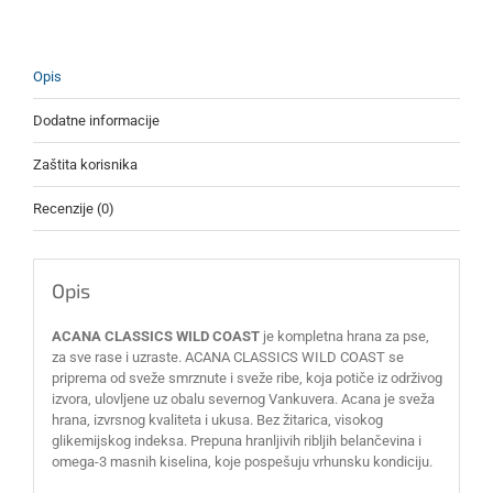
Opis
Dodatne informacije
Zaštita korisnika
Recenzije (0)
Opis
ACANA CLASSICS WILD COAST
je kompletna hrana za pse,
za sve rase i uzraste. ACANA CLASSICS WILD COAST se
priprema od sveže smrznute i sveže ribe, koja potiče iz održivog
izvora, ulovljene uz obalu severnog Vankuvera. Acana je sveža
hrana, izvrsnog kvaliteta i ukusa. Bez žitarica, visokog
glikemijskog indeksa. Prepuna hranljivih ribljih belančevina i
omega-3 masnih kiselina, koje pospešuju vrhunsku kondiciju.