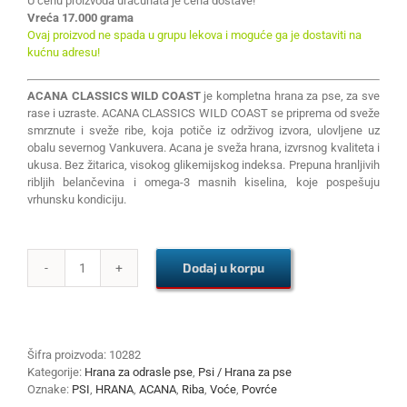
U cenu proizvoda uračunata je cena dostave!
Vreća 17.000 grama
Ovaj proizvod ne spada u grupu lekova i moguće ga je dostaviti na
kućnu adresu!
ACANA CLASSICS WILD COAST
je kompletna hrana za pse, za sve
rase i uzraste. ACANA CLASSICS WILD COAST se priprema od sveže
smrznute i sveže ribe, koja potiče iz održivog izvora, ulovljene uz
obalu severnog Vankuvera. Acana je sveža hrana, izvrsnog kvaliteta i
ukusa. Bez žitarica, visokog glikemijskog indeksa. Prepuna hranljivih
ribljih belančevina i omega-3 masnih kiselina, koje pospešuju
vrhunsku kondiciju.
Dodaj u korpu
ACANA
CLASSICS
WILD
COAST
17kg
Šifra proizvoda:
10282
količina
Kategorije:
Hrana za odrasle pse
,
Psi / Hrana za pse
Oznake:
PSI
,
HRANA
,
ACANA
,
Riba
,
Voće
,
Povrće