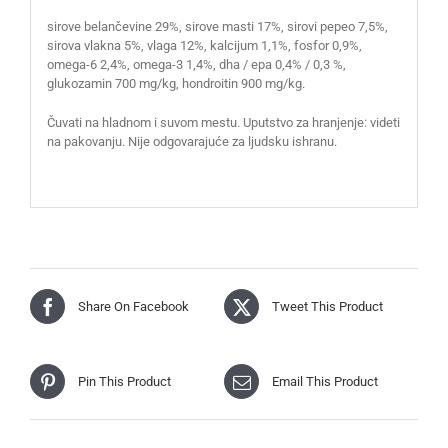
sirove belančevine 29%, sirove masti 17%, sirovi pepeo 7,5%,
sirova vlakna 5%, vlaga 12%, kalcijum 1,1%, fosfor 0,9%,
omega-6 2,4%, omega-3 1,4%, dha / epa 0,4% / 0,3 %,
glukozamin 700 mg/kg, hondroitin 900 mg/kg.
Čuvati na hladnom i suvom mestu. Uputstvo za hranjenje: videti
na pakovanju. Nije odgovarajuće za ljudsku ishranu.
Share On Facebook
Tweet This Product
Pin This Product
Email This Product