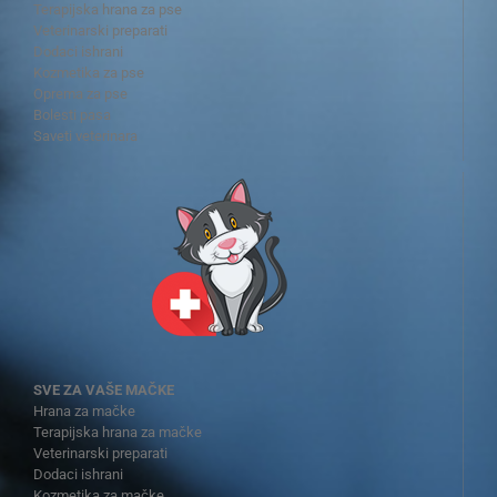
Terapijska hrana za pse
Veterinarski preparati
Dodaci ishrani
Kozmetika za pse
Oprema za pse
Bolesti pasa
Saveti veterinara
SVE ZA VAŠE MAČKE
Hrana za mačke
Terapijska hrana za mačke
Veterinarski preparati
Dodaci ishrani
Kozmetika za mačke