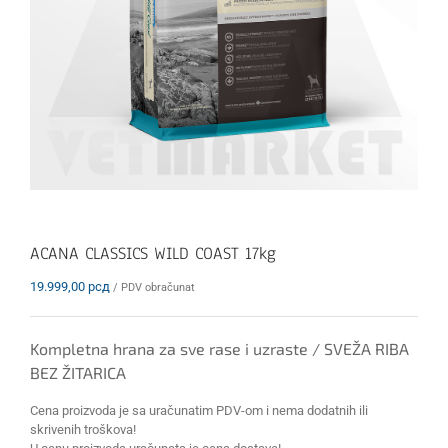
ACANA CLASSICS WILD COAST 17kg
19.999,00
рсд
/ PDV obračunat
Kompletna hrana za sve rase i uzraste / SVEŽA RIBA
BEZ ŽITARICA
Cena proizvoda je sa uračunatim PDV-om i nema dodatnih ili
skrivenih troškova!