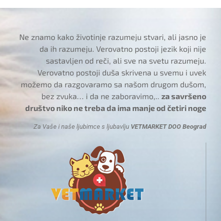
Ne znamo kako životinje razumeju stvari, ali jasno je
da ih razumeju. Verovatno postoji jezik koji nije
sastavljen od reči, ali sve na svetu razumeju.
Verovatno postoji duša skrivena u svemu i uvek
možemo da razgovaramo sa našom drugom dušom,
bez zvuka… i da ne zaboravimo,..
za savršeno
društvo niko ne treba da ima manje od četiri noge
Za Vaše i naše ljubimce s ljubavlju
VETMARKET DOO Beograd