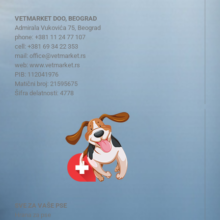
VETMARKET DOO, BEOGRAD
Admirala Vukovića 75, Beograd
phone: +381 11 24 77 107
cell: +381 69 34 22 353
mail:
office@vetmarket.rs
web:
www.vetmarket.rs
PIB: 112041976
Matični broj: 21595675
Šifra delatnosti: 4778
SVE ZA VAŠE PSE
Hrana za pse