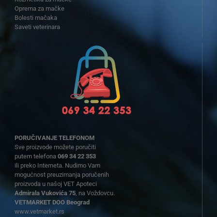
Oprema za mačke
Bolesti mačaka
Saveti veterinara
PORUČIVANJE TELEFONOM
Sve proizvode možete poručiti
putem telefona
069 34 22 353
ili preko Interneta. Nudimo Vam
mogućnost preuzimanja poručenih
proizvoda u našoj VET Apoteci
Admirala Vukovića 75
, na Voždovcu.
VETMARKET DOO Beograd
www.vetmarket.rs