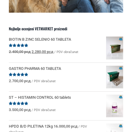
Najbolje ocenjeni VETMARKET proizvodi
BIOTIN B ZINC SELENIO 60 TABLETA
Originalna
Trenutna
Ocenjeno
2.400,00
рсд
2.280,00
рсд
/ PDV obračunat
sa
5.00
od 5
cena
cena
je
je:
bila:
2.280,00 рсд.
GASTRO PHARMA 60 TABLETA
2.400,00 рсд.
Ocenjeno
2.700,00
рсд
/ PDV obračunat
sa
5.00
od 5
ST – HISTAMIN CONTROL 60 tablets
Ocenjeno
3.500,00
рсд
/ PDV obračunat
sa
5.00
od 5
HPDD B/D PILETINA 12kg
16.000,00
рсд
/ PDV