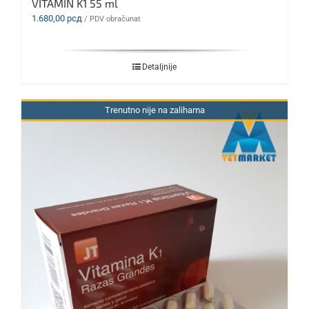
VITAMIN K1 55 ml
1.680,00
рсд
/ PDV obračunat
Detaljnije
Trenutno nije na zalihama