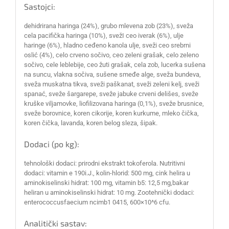
Sastojci:
dehidrirana haringa (24%), grubo mlevena zob (23%), sveža
cela pacifička haringa (10%), svežI ceo iverak (6%), ulje
haringe (6%), hladno ceđeno kanola ulje, sveži ceo srebrni
oslić (4%), celo crveno sočivo, ceo zeleni grašak, celo zeleno
sočivo, cele leblebije, ceo žuti grašak, cela zob, lucerka sušena
na suncu, vlakna sočiva, sušene smeđe alge, sveža bundeva,
sveža muskatna tikva, sveži paškanat, sveži zeleni kelj, sveži
spanać, sveže šargarepe, sveže jabuke crveni delišes, sveže
kruške viljamovke, liofilizovana haringa (0,1%), sveže brusnice,
sveže borovnice, koren cikorije, koren kurkume, mleko čička,
koren čička, lavanda, koren belog sleza, šipak.
Dodaci (po kg):
tehnološki dodaci: prirodni ekstrakt tokoferola. Nutritivni
dodaci: vitamin e 190i.J., kolin-hlorid: 500 mg, cink helira u
aminokiselinski hidrat: 100 mg, vitamin b5: 12,5 mg,bakar
heliran u aminokiselinski hidrat: 10 mg. Zootehnički dodaci:
enterococcusfaecium ncimb1 0415, 600×10^6 cfu.
Analitički sastav: