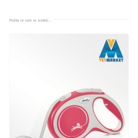
Možda će vam se svideti …