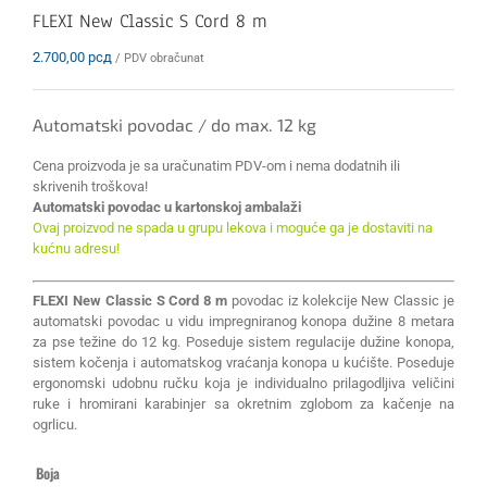
FLEXI New Classic S Cord 8 m
2.700,00
рсд
/ PDV obračunat
Automatski povodac / do max. 12 kg
Cena proizvoda je sa uračunatim PDV-om i nema dodatnih ili
skrivenih troškova!
Automatski povodac u kartonskoj ambalaži
Ovaj proizvod ne spada u grupu lekova i moguće ga je dostaviti na
kućnu adresu!
FLEXI New Classic S Cord 8 m
povodac iz kolekcije New Classic je
automatski povodac u vidu impregniranog konopa dužine 8 metara
za pse težine do 12 kg. Poseduje sistem regulacije dužine konopa,
sistem kočenja i automatskog vraćanja konopa u kućište. Poseduje
ergonomski udobnu ručku koja je individualno prilagodljiva veličini
ruke i hromirani karabinjer sa okretnim zglobom za kačenje na
ogrlicu.
Boja
