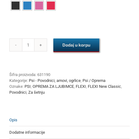
Dodaj u korpu
FLEXI
New
Classic
S
Cord
Šifra proizvoda:
631190
8
Kategorije:
Psi - Povodnici, amovi, ogrlice
,
Psi / Oprema
m
Oznake:
PSI
,
OPREMA ZA LJUBIMCE
,
FLEXI
,
FLEXI New Classic
,
količina
Povodnici
,
Za šetnju
Opis
Dodatne informacije