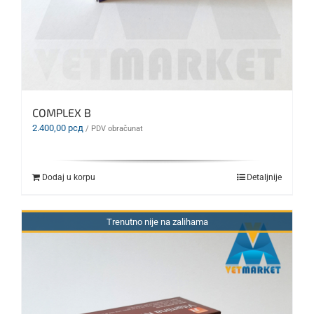
COMPLEX B
2.400,00
рсд
/ PDV obračunat
Dodaj u korpu
Detaljnije
Trenutno nije na zalihama