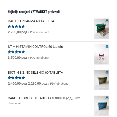
Najbolje ocenjeni VETMARKET proizvodi
GASTRO PHARMA 60 TABLETA
Ocenjeno
2.700,00
рсд
/ PDV obračunat
sa
5.00
od 5
ST – HISTAMIN CONTROL 60 tablets
Ocenjeno
3.500,00
рсд
/ PDV obračunat
sa
5.00
od 5
BIOTIN B ZINC SELENIO 60 TABLETA
Originalna
Trenutna
Ocenjeno
2.400,00
рсд
2.280,00
рсд
/ PDV obračunat
sa
5.00
od 5
cena
cena
je
je:
bila:
2.280,00 рсд.
CARDIO FORTEX 60 TABLETA
3.300,00
рсд
/ PDV
2.400,00 рсд.
obračunat