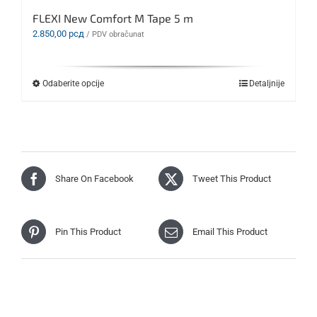
FLEXI New Comfort M Tape 5 m
2.850,00
рсд
/ PDV obračunat
Ovaj
Odaberite opcije
Detaljnije
proizvod
ima
više
varijanti.
Opcije
mogu
biti
Share On Facebook
Tweet This Product
izabrane
na
stranici
proizvoda.
Pin This Product
Email This Product