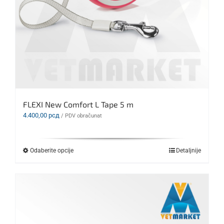
FLEXI New Comfort L Tape 5 m
4.400,00
рсд
/ PDV obračunat
Ovaj
Odaberite opcije
Detaljnije
proizvod
ima
više
varijanti.
Opcije
mogu
biti