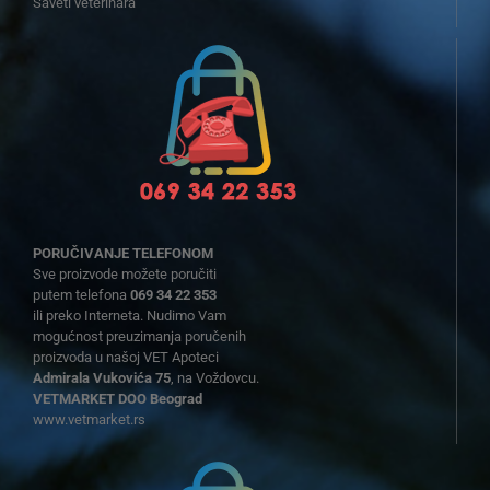
Saveti veterinara
PORUČIVANJE TELEFONOM
Sve proizvode možete poručiti
putem telefona
069 34 22 353
ili preko Interneta. Nudimo Vam
mogućnost preuzimanja poručenih
proizvoda u našoj VET Apoteci
Admirala Vukovića 75
, na Voždovcu.
VETMARKET DOO Beograd
www.vetmarket.rs