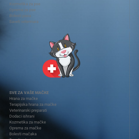
Kozmetika za pse
Oprema za pse
Bolesti pasa
Saveti veterinara
SVE ZA VAŠE MAČKE
Hrana za mačke
Terapijska hrana za mačke
Veterinarski preparati
Dodaci ishrani
Kozmetika za mačke
Oprema za mačke
Bolesti mačaka