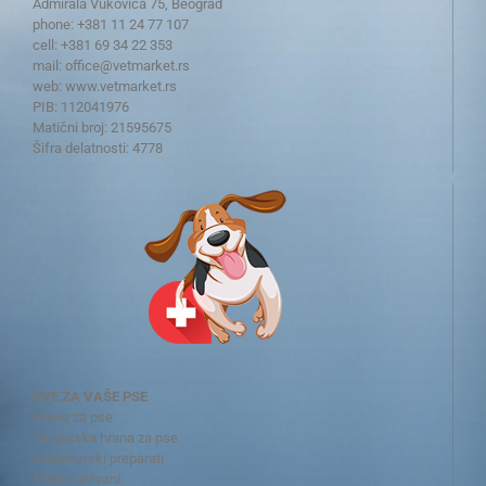
Admirala Vukovića 75, Beograd
phone: +381 11 24 77 107
cell: +381 69 34 22 353
mail:
office@vetmarket.rs
web:
www.vetmarket.rs
PIB: 112041976
Matični broj: 21595675
Šifra delatnosti: 4778
SVE ZA VAŠE PSE
Hrana za pse
Terapijska hrana za pse
Veterinarski preparati
Dodaci ishrani