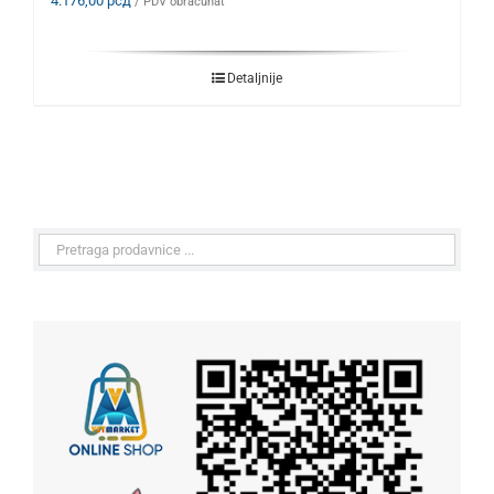
4.176,00
рсд
/ PDV obračunat
Detaljnije