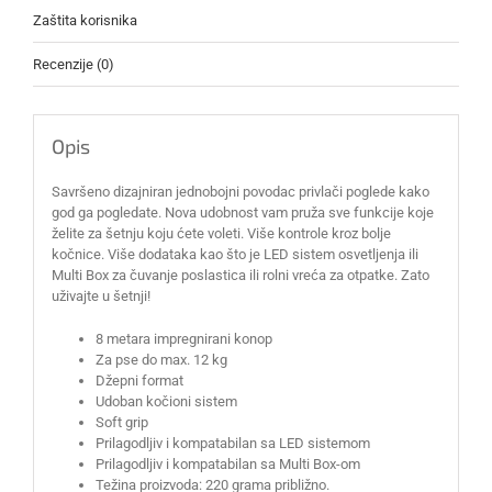
Zaštita korisnika
Recenzije (0)
Opis
Savršeno dizajniran jednobojni povodac privlači poglede kako
god ga pogledate. Nova udobnost vam pruža sve funkcije koje
želite za šetnju koju ćete voleti. Više kontrole kroz bolje
kočnice. Više dodataka kao što je LED sistem osvetljenja ili
Multi Box za čuvanje poslastica ili rolni vreća za otpatke. Zato
uživajte u šetnji!
8 metara impregnirani konop
Za pse do max. 12 kg
Džepni format
Udoban kočioni sistem
Soft grip
Prilagodljiv i kompatabilan sa LED sistemom
Prilagodljiv i kompatabilan sa Multi Box-om
Težina proizvoda: 220 grama približno.