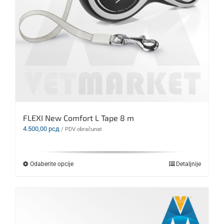
FLEXI New Comfort L Tape 8 m
4.500,00
рсд
/ PDV obračunat
Ovaj
Odaberite opcije
Detaljnije
proizvod
ima
više
varijanti.
Opcije
mogu