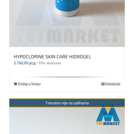
HYPOCLORINE SKIN CARE HIDROGEL
2.760,00
рсд
/ PDV obračunat
Dodaj u korpu
Detaljnije
Trenutno nije na zalihama