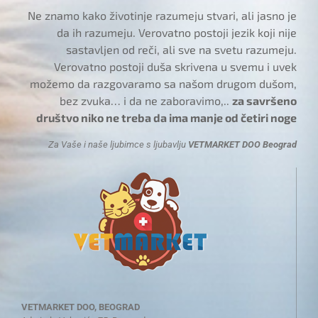
Ne znamo kako životinje razumeju stvari, ali jasno je
da ih razumeju. Verovatno postoji jezik koji nije
sastavljen od reči, ali sve na svetu razumeju.
Verovatno postoji duša skrivena u svemu i uvek
možemo da razgovaramo sa našom drugom dušom,
bez zvuka… i da ne zaboravimo,..
za savršeno
društvo niko ne treba da ima manje od četiri noge
Za Vaše i naše ljubimce s ljubavlju
VETMARKET DOO Beograd
VETMARKET DOO, BEOGRAD