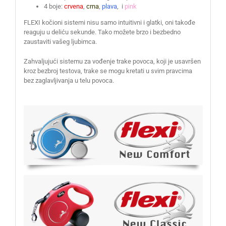
4 boje:
crvena
,
crna
,
plava
, i
pink
FLEXI kočioni sistemi nisu samo intuitivni i glatki, oni takođe
reaguju u deliću sekunde. Tako možete brzo i bezbedno
zaustaviti vašeg ljubimca.
Zahvaljujući sistemu za vođenje trake povoca, koji je usavršen
kroz bezbroj testova, trake se mogu kretati u svim pravcima
bez zaglavljivanja u telu povoca.