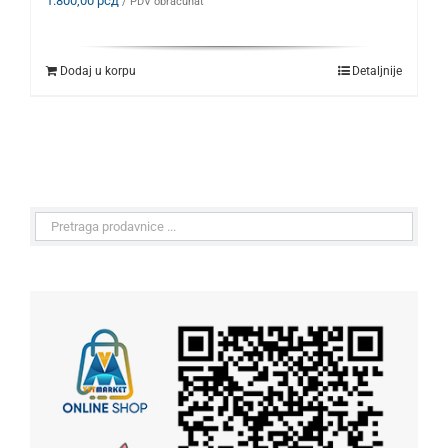
1.800,00
рсд
/ PDV obračunat
Dodaj u korpu
Detaljnije