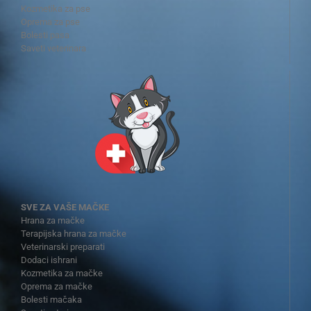
Kozmetika za pse
Oprema za pse
Bolesti pasa
Saveti veterinara
SVE ZA VAŠE MAČKE
Hrana za mačke
Terapijska hrana za mačke
Veterinarski preparati
Dodaci ishrani
Kozmetika za mačke
Oprema za mačke
Bolesti mačaka