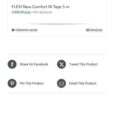
FLEXI New Comfort M Tape 5 m
2.850,00
рсд
/ PDV obračunat
Ovaj
Odaberite opcije
Detaljnije
proizvod
ima
više
varijanti.
Opcije
mogu
biti
Share On Facebook
Tweet This Product
izabrane
na
stranici
proizvoda.
Pin This Product
Email This Product