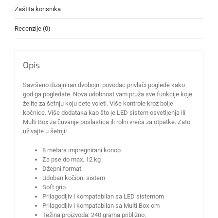
Zaštita korisnika
Recenzije (0)
Opis
Savršeno dizajniran dvobojni povodac privlači poglede kako
god ga pogledate. Nova udobnost vam pruža sve funkcije koje
želite za šetnju koju ćete voleti. Više kontrole kroz bolje
kočnice. Više dodataka kao što je LED sistem osvetljenja ili
Multi Box za čuvanje poslastica ili rolni vreća za otpatke. Zato
uživajte u šetnji!
8 metara impregnirani konop
Za pse do max. 12 kg
Džepni format
Udoban kočioni sistem
Soft grip
Prilagodljiv i kompatabilan sa LED sistemom
Prilagodljiv i kompatabilan sa Multi Box-om
Težina proizvoda: 240 grama približno.