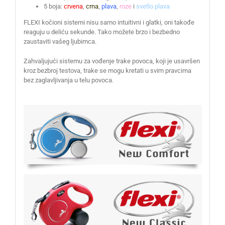
5 boja:
crvena
,
crna
,
plava
,
roze
i
svetlo plava
FLEXI kočioni sistemi nisu samo intuitivni i glatki, oni takođe
reaguju u deliću sekunde. Tako možete brzo i bezbedno
zaustaviti vašeg ljubimca.
Zahvaljujući sistemu za vođenje trake povoca, koji je usavršen
kroz bezbroj testova, trake se mogu kretati u svim pravcima
bez zaglavljivanja u telu povoca.