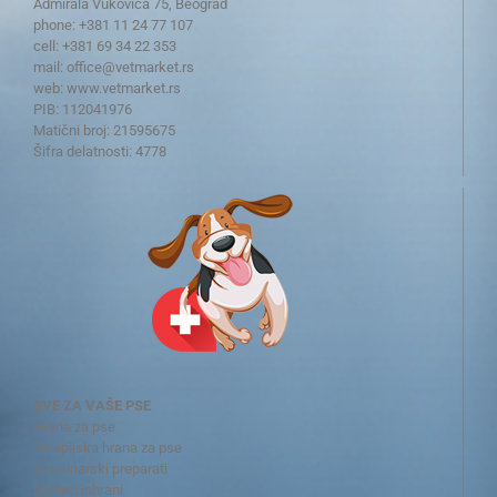
Admirala Vukovića 75, Beograd
phone: +381 11 24 77 107
cell: +381 69 34 22 353
mail:
office@vetmarket.rs
web:
www.vetmarket.rs
PIB: 112041976
Matični broj: 21595675
Šifra delatnosti: 4778
SVE ZA VAŠE PSE
Hrana za pse
Terapijska hrana za pse
Veterinarski preparati
Dodaci ishrani