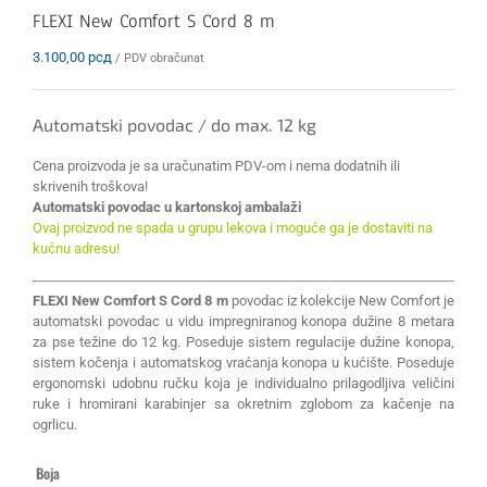
FLEXI New Comfort S Cord 8 m
3.100,00
рсд
/ PDV obračunat
Automatski povodac / do max. 12 kg
Cena proizvoda je sa uračunatim PDV-om i nema dodatnih ili
skrivenih troškova!
Automatski povodac u kartonskoj ambalaži
Ovaj proizvod ne spada u grupu lekova i moguće ga je dostaviti na
kućnu adresu!
FLEXI New Comfort S Cord 8 m
povodac iz kolekcije New Comfort je
automatski povodac u vidu impregniranog konopa dužine 8 metara
za pse težine do 12 kg. Poseduje sistem regulacije dužine konopa,
sistem kočenja i automatskog vraćanja konopa u kućište. Poseduje
ergonomski udobnu ručku koja je individualno prilagodljiva veličini
ruke i hromirani karabinjer sa okretnim zglobom za kačenje na
ogrlicu.
Boja
