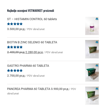
Najbolje ocenjeni VETMARKET proizvodi
ST – HISTAMIN CONTROL 60 tablets
Ocenjeno
3.500,00
рсд
/ PDV obračunat
sa
5.00
od 5
BIOTIN B ZINC SELENIO 60 TABLETA
Originalna
Trenutna
Ocenjeno
2.400,00
рсд
2.280,00
рсд
/ PDV obračunat
sa
5.00
od 5
cena
cena
je
je:
bila:
2.280,00 рсд.
GASTRO PHARMA 60 TABLETA
2.400,00 рсд.
Ocenjeno
2.700,00
рсд
/ PDV obračunat
sa
5.00
od 5
PANCREA PHARMA 60 TABLETA
3.900,00
рсд
/ PDV
obračunat