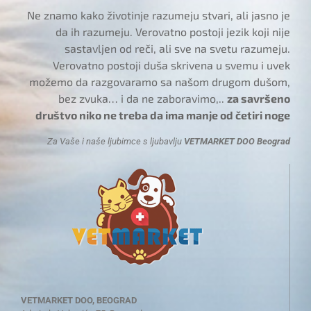
Ne znamo kako životinje razumeju stvari, ali jasno je
da ih razumeju. Verovatno postoji jezik koji nije
sastavljen od reči, ali sve na svetu razumeju.
Verovatno postoji duša skrivena u svemu i uvek
možemo da razgovaramo sa našom drugom dušom,
bez zvuka… i da ne zaboravimo,..
za savršeno
društvo niko ne treba da ima manje od četiri noge
Za Vaše i naše ljubimce s ljubavlju
VETMARKET DOO Beograd
VETMARKET DOO, BEOGRAD