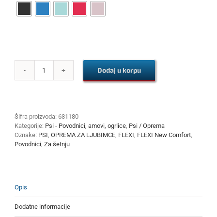
Dodaj u korpu
FLEXI
New
Comfort
S
Cord
Šifra proizvoda:
631180
8
Kategorije:
Psi - Povodnici, amovi, ogrlice
,
Psi / Oprema
m
Oznake:
PSI
,
OPREMA ZA LJUBIMCE
,
FLEXI
,
FLEXI New Comfort
,
količina
Povodnici
,
Za šetnju
Opis
Dodatne informacije