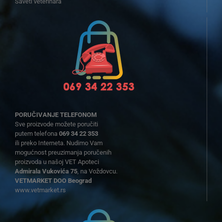
Saveti veterinara
PORUČIVANJE TELEFONOM
Sve proizvode možete poručiti
putem telefona
069 34 22 353
ili preko Interneta. Nudimo Vam
mogućnost preuzimanja poručenih
proizvoda u našoj VET Apoteci
Admirala Vukovića 75
, na Voždovcu.
VETMARKET DOO Beograd
www.vetmarket.rs