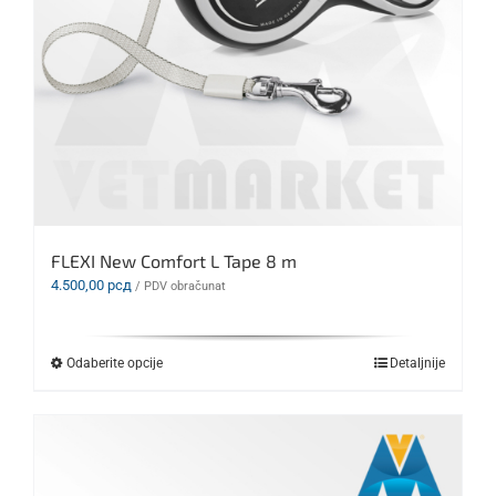
FLEXI New Comfort L Tape 8 m
4.500,00
рсд
/ PDV obračunat
Ovaj
Odaberite opcije
Detaljnije
proizvod
ima
više
varijanti.
Opcije
mogu