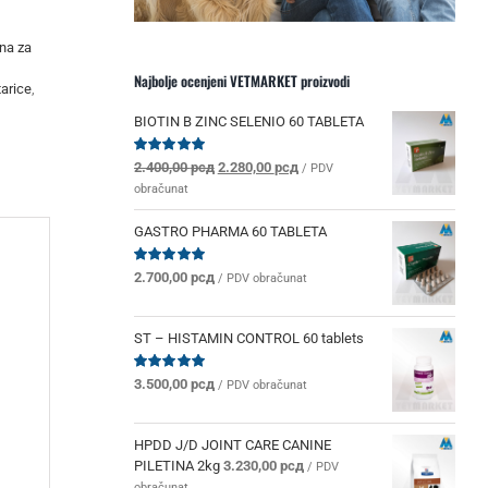
ana za
Najbolje ocenjeni VETMARKET proizvodi
tarice
,
BIOTIN B ZINC SELENIO 60 TABLETA
Originalna
Trenutna
Ocenjeno
2.400,00
рсд
2.280,00
рсд
/ PDV
sa
5.00
od 5
cena
cena
obračunat
je
je:
bila:
2.280,00 рсд.
GASTRO PHARMA 60 TABLETA
2.400,00 рсд.
Ocenjeno
2.700,00
рсд
/ PDV obračunat
sa
5.00
od 5
ST – HISTAMIN CONTROL 60 tablets
Ocenjeno
3.500,00
рсд
/ PDV obračunat
sa
5.00
od 5
HPDD J/D JOINT CARE CANINE
PILETINA 2kg
3.230,00
рсд
/ PDV
obračunat