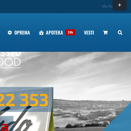
Toggle
Moj Nalog
Sliding
Bar
Area
OPREMA
APOTEKA
VESTI
24h
22 353
ka