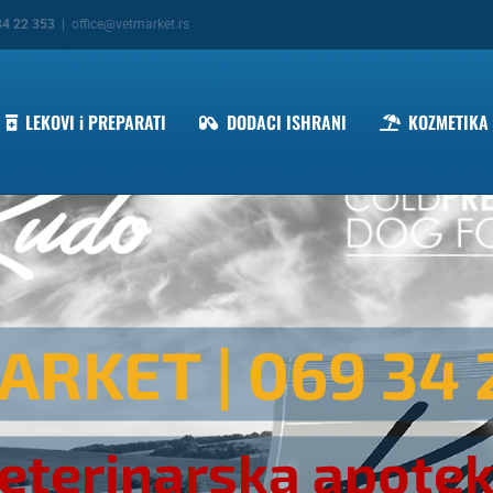
34 22 353
|
office@vetmarket.rs
LEKOVI i PREPARATI
DODACI ISHRANI
KOZMETIKA
ARKET
| 069 34 
eterinarska apote