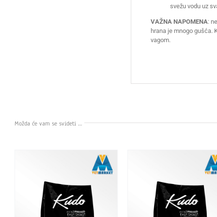
svežu vodu uz sv
VAŽNA NAPOMENA
: n
hrana je mnogo gušća. K
vagom.
Možda će vam se svideti …