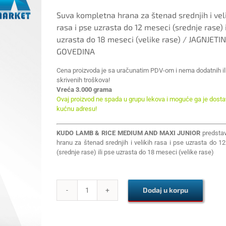
Suva kompletna hrana za štenad srednjih i vel
rasa i pse uzrasta do 12 meseci (srednje rase) i
uzrasta do 18 meseci (velike rase) / JAGNJETIN
GOVEDINA
Cena proizvoda je sa uračunatim PDV-om i nema dodatnih il
skrivenih troškova!
Vreća 3.000 grama
Ovaj proizvod ne spada u grupu lekova i moguće ga je dostav
kućnu adresu!
KUDO LAMB & RICE MEDIUM AND MAXI JUNIOR
predstav
hranu za štenad srednjih i velikih rasa i pse uzrasta do 1
(srednje rase) ili pse uzrasta do 18 meseci (velike rase)
Dodaj u korpu
KUDO
LAMB
&
RICE