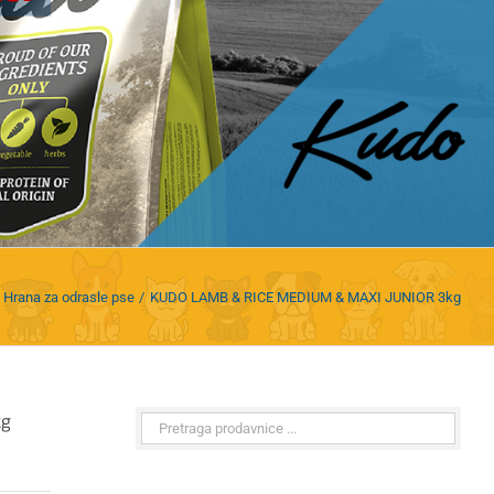
Hrana za odrasle pse
KUDO LAMB & RICE MEDIUM & MAXI JUNIOR 3kg
kg