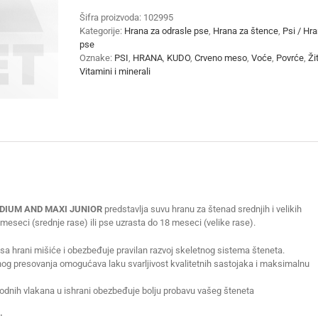
MEDIUM
Šifra proizvoda:
102995
&
Kategorije:
Hrana za odrasle pse
,
Hrana za štence
,
Psi / Hr
MAXI
pse
JUNIOR
Oznake:
PSI
,
HRANA
,
KUDO
,
Crveno meso
,
Voće
,
Povrće
,
Ži
3kg
Vitamini i minerali
količina
DIUM AND MAXI JUNIOR
predstavlja suvu hranu za štenad srednjih i velikih
 meseci (srednje rase) ili pse uzrasta do 18 meseci (velike rase).
sa hrani mišiće i obezbeđuje pravilan razvoj skeletnog sistema šteneta.
nog presovanja omogućava laku svarljivost kvalitetnih sastojaka i maksimalnu
irodnih vlakana u ishrani obezbeđuje bolju probavu vašeg šteneta
: