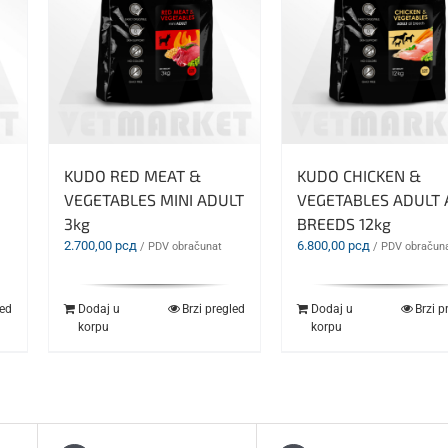
KUDO RED MEAT &
KUDO CHICKEN &
VEGETABLES MINI ADULT
VEGETABLES ADULT 
3kg
BREEDS 12kg
2.700,00
рсд
6.800,00
рсд
/ PDV obračunat
/ PDV obračun
led
Dodaj u
Brzi pregled
Dodaj u
Brzi p
korpu
korpu