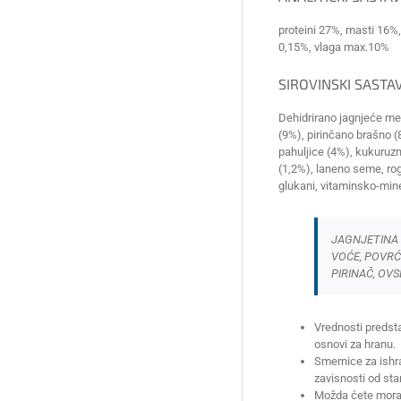
proteini 27%, masti 16%,
0,15%, vlaga max.10%
SIROVINSKI SASTAV
Dehidrirano jagnjeće m
(9%), pirinčano brašno (
pahuljice (4%), kukuruz
(1,2%), laneno seme, rog
glukani, vitaminsko-mi
JAGNJETINA I
VOĆE, POVRĆE
PIRINAČ, OV
Vrednosti predst
osnovi za hranu.
Smernice za ishra
zavisnosti od sta
Možda ćete morat