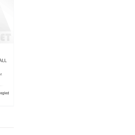
ALL
at
regled