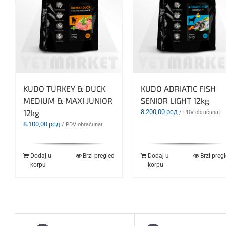
KUDO TURKEY & DUCK
KUDO ADRIATIC FISH
MEDIUM & MAXI JUNIOR
SENIOR LIGHT 12kg
12kg
8.200,00
рсд
/ PDV obračunat
8.100,00
рсд
/ PDV obračunat
Dodaj u
Brzi pregled
Dodaj u
Brzi preg
korpu
korpu