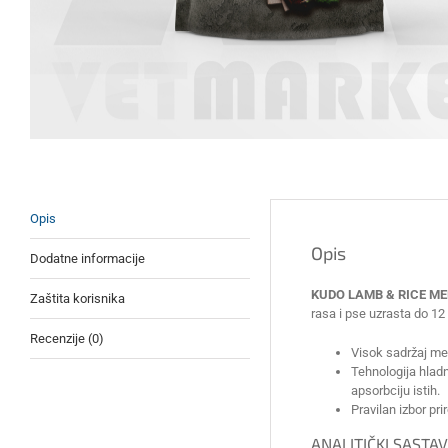
Opis
Opis
Dodatne informacije
KUDO LAMB & RICE ME
Zaštita korisnika
rasa i pse uzrasta do 12
Recenzije (0)
Visok sadržaj me
Tehnologija hlad
apsorbciju istih.
Pravilan izbor pr
ANALITIČKI SASTAV