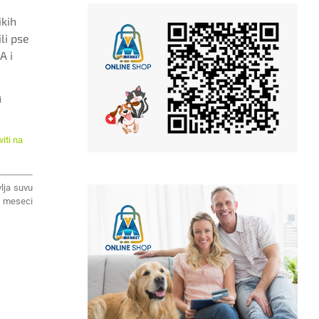
ikih
li pse
A i
i
iti na
lja suvu
2 meseci