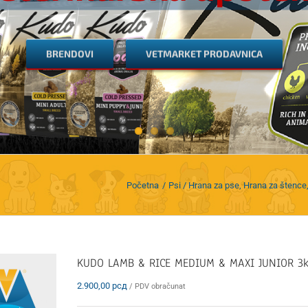
BRENDOVI
VETMARKET PRODAVNICA
Početna
Psi / Hrana za pse
Hrana za štence
KUDO LAMB & RICE MEDIUM & MAXI JUNIOR 3
2.900,00
рсд
/ PDV obračunat