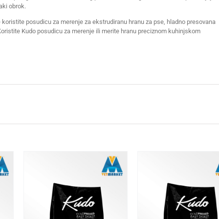
aki obrok.
e koristite posudicu za merenje za ekstrudiranu hranu za pse, hladno presovana
oristite Kudo posudicu za merenje ili merite hranu preciznom kuhinjskom