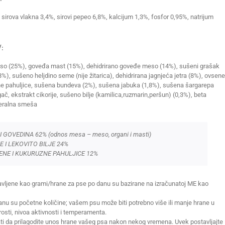
 sirova vlakna 3,4%, sirovi pepeo 6,8%, kalcijum 1,3%, fosfor 0,95%, natrijum
:
eso (25%), goveđa mast (15%), dehidrirano goveđe meso (14%), sušeni grašak
8%), sušeno heljdino seme (nije žitarica), dehidrirana jagnjeća jetra (8%), ovsene
ne pahuljice, sušena bundeva (2%), sušena jabuka (1,8%), sušena šargarepa
ač, ekstrakt cikorije, sušeno bilje (kamilica,ruzmarin,peršun) (0,3%), beta
neralna smeša
 GOVEDINA 62% (odnos mesa – meso, organi i masti)
 I LEKOVITO BILJE 24%
SENE I KUKURUZNE PAHULJICE 12%
avljene kao grami/hrane za pse po danu su bazirane na izračunatoj ME kao
nu su početne količine; vašem psu može biti potrebno više ili manje hrane u
rosti, nivoa aktivnosti i temperamenta.
i da prilagodite unos hrane vašeg psa nakon nekog vremena. Uvek postavljajte