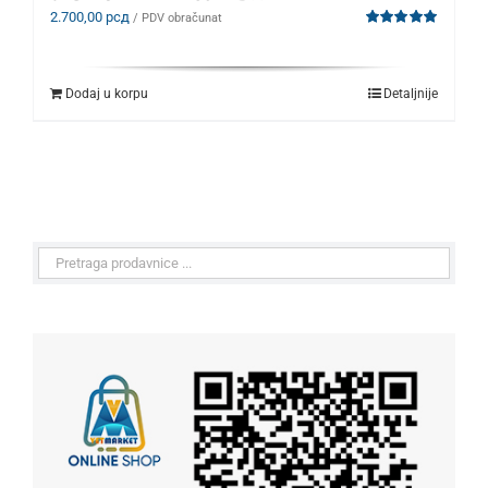
2.700,00
рсд
/ PDV obračunat
Ocenjeno
sa
5.00
od 5
Dodaj u korpu
Detaljnije