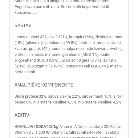
Sadrži spirulin i juku šidigeru, za kontrolu crevne arome.
Pogodno za pse svih rasa. Bez dodatih boja i veštačkih
konzervansa.
SASTAV
Losos (sušeni 38%, svež 12%), krompir (16%), životinjska mast
(15%) (pileće ulje prečišćeno 99,5%), proteini krompira, pivski
kvasac, grašak (4%), sušena pulpa repe, hidrolizovana životinja
proteini, minerali, manan-oligosaharidi (MOS 1%), ksilo-
oligosaharid (KSOS 0,3%), iucca schidigera (0,3%), spirulin
(0,3%), glukozamin (0,057%), hondroitin sulfat (0,04%), mlečni
protein prah
ANALITIČKE KOMPONENTE
Sirovi proteini 32%, sirova vlakna 2,2%, sirove masti 16%, sirovi
pepeo 6%, n-3 masne kiseline: 0,5%, n-6 masne kiseline: 4,2%
ADITIVI
HRANLJIVI DODATCI/kg
: Vitamin A (retinil acetat): 22.700 IU,
Vitamin D3: 1.600 IU, Vitamin E (all-rac-alfa-tokoferil acetat):