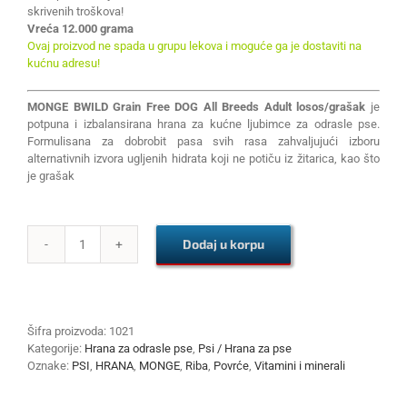
skrivenih troškova!
Vreća 12.000 grama
Ovaj proizvod ne spada u grupu lekova i moguće ga je dostaviti na
kućnu adresu!
MONGE BWILD Grain Free DOG All Breeds Adult losos/grašak
je
potpuna i izbalansirana hrana za kućne ljubimce za odrasle pse.
Formulisana za dobrobit pasa svih rasa zahvaljujući izboru
alternativnih izvora ugljenih hidrata koji ne potiču iz žitarica, kao što
je grašak
Dodaj u korpu
MONGE
BWILD
Grain
Free
DOG
Šifra proizvoda:
1021
All
Kategorije:
Hrana za odrasle pse
,
Psi / Hrana za pse
Breeds
Oznake:
PSI
,
HRANA
,
MONGE
,
Riba
,
Povrće
,
Vitamini i minerali
Adult
losos/grašak
12kg