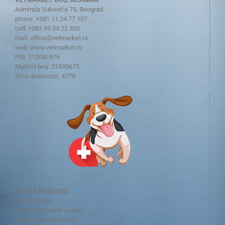
Admirala Vukovića 75, Beograd
phone: +381 11 24 77 107
cell: +381 69 34 22 353
mail:
office@vetmarket.rs
web:
www.vetmarket.rs
PIB: 112041976
Matični broj: 21595675
Šifra delatnosti: 4778
SVE ZA VAŠE PSE
Hrana za pse
Terapijska hrana za pse
Veterinarski preparati