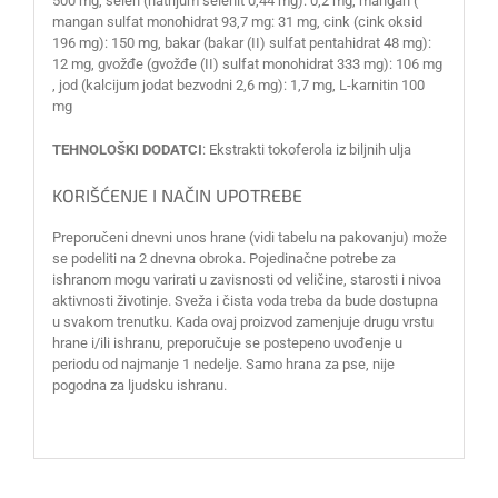
500 mg, selen (natrijum selenit 0,44 mg): 0,2 mg, mangan (
mangan sulfat monohidrat 93,7 mg: 31 mg, cink (cink oksid
196 mg): 150 mg, bakar (bakar (II) sulfat pentahidrat 48 mg):
12 mg, gvožđe (gvožđe (II) sulfat monohidrat 333 mg): 106 mg
, jod (kalcijum jodat bezvodni 2,6 mg): 1,7 mg, L-karnitin 100
mg
TEHNOLOŠKI DODATCI
: Ekstrakti tokoferola iz biljnih ulja
KORIŠĆENJE I NAČIN UPOTREBE
Preporučeni dnevni unos hrane (vidi tabelu na pakovanju) može
se podeliti na 2 dnevna obroka. Pojedinačne potrebe za
ishranom mogu varirati u zavisnosti od veličine, starosti i nivoa
aktivnosti životinje. Sveža i čista voda treba da bude dostupna
u svakom trenutku. Kada ovaj proizvod zamenjuje drugu vrstu
hrane i/ili ishranu, preporučuje se postepeno uvođenje u
periodu od najmanje 1 nedelje. Samo hrana za pse, nije
pogodna za ljudsku ishranu.