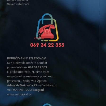
Saveti veterinara
PORUČIVANJE TELEFONOM
Sve proizvode možete poručiti
putem telefona
069 34 22 353
ili preko Interneta. Nudimo Vam
mogućnost preuzimanja poručenih
proizvoda u našoj VET Apoteci
Admirala Vukovića 75
, na Voždovcu.
VETMARKET DOO Beograd
www.vetmarket.rs