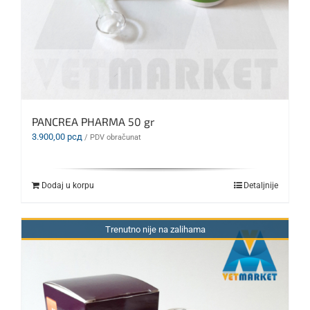
PANCREA PHARMA 50 gr
3.900,00
рсд
/ PDV obračunat
Dodaj u korpu
Detaljnije
Trenutno nije na zalihama