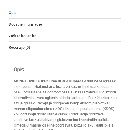
količina
Opis
Dodatne informacije
Zaštita korisnika
Recenzije (0)
Opis
MONGE BWILD Grain Free DOG All Breeds Adult losos/grašak
je potpuna i izbalansirana hrana za kućne ljubimce za odrasle
pse. Formulisana za dobrobit pasa svih rasa zahvaljujući izboru
alternativnih izvora ugljenih hidrata koji ne potiču iz žitarica, kao
što je grašak. Recept je obogaćen kompleksom prebiotika u
manan-oligosaharidima (MOS) i ksilo-oligosaharidima (KSOS)
koji održavaju dobro stanje creva. Formulacija podržava
zglobove kroz uključivanje glukozamina i hondroitin sulfata.
Omega-3 masne kiseline podržavaju kožu i dlaku i daju joj sjaj.