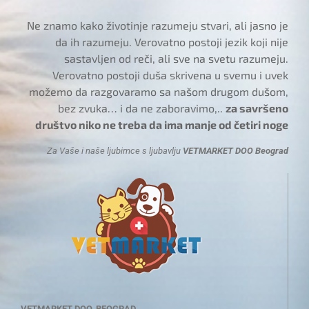
Ne znamo kako životinje razumeju stvari, ali jasno je
da ih razumeju. Verovatno postoji jezik koji nije
sastavljen od reči, ali sve na svetu razumeju.
Verovatno postoji duša skrivena u svemu i uvek
možemo da razgovaramo sa našom drugom dušom,
bez zvuka… i da ne zaboravimo,..
za savršeno
društvo niko ne treba da ima manje od četiri noge
Za Vaše i naše ljubimce s ljubavlju
VETMARKET DOO Beograd
VETMARKET DOO, BEOGRAD