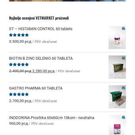
Najbolje ocenjeni VETMARKET proizvodi
ST – HISTAMIN CONTROL 60 tablets
Ocenjeno
3.500,00
рсд
/ PDV obračunat
sa
5.00
od 5
BIOTIN B ZINC SELENIO 60 TABLETA
Originalna
Trenutna
Ocenjeno
2.400,00
рсд
2.280,00
рсд
/ PDV obračunat
sa
5.00
od 5
cena
cena
je
je:
bila:
2.280,00 рсд.
GASTRO PHARMA 60 TABLETA
2.400,00 рсд.
Ocenjeno
2.700,00
рсд
/ PDV obračunat
sa
5.00
od 5
INODORINA Prostirka 60x60cm 10kom - neutralna
960,00
рсд
/ PDV obračunat