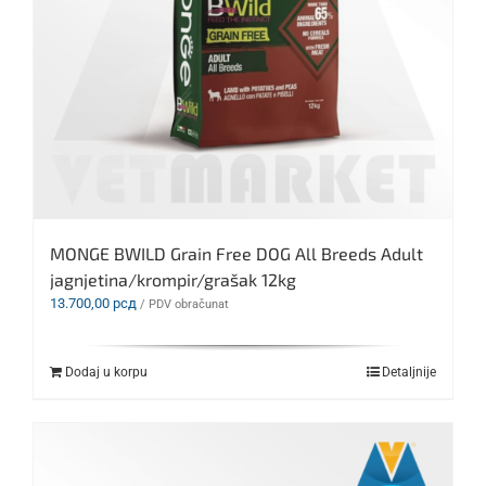
MONGE BWILD Grain Free DOG All Breeds Adult
jagnjetina/krompir/grašak 12kg
13.700,00
рсд
/ PDV obračunat
Dodaj u korpu
Detaljnije