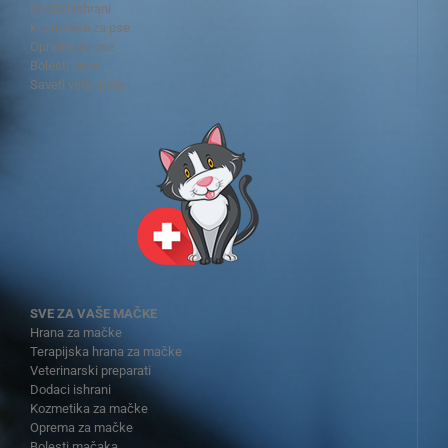
Dodaci ishrani
Kozmetika za pse
Oprema za pse
Bolesti pasa
Saveti veterinara
SVE ZA VAŠE MAČKE
Hrana za mačke
Terapijska hrana za mačke
Veterinarski preparati
Dodaci ishrani
Kozmetika za mačke
Oprema za mačke
Bolesti mačaka