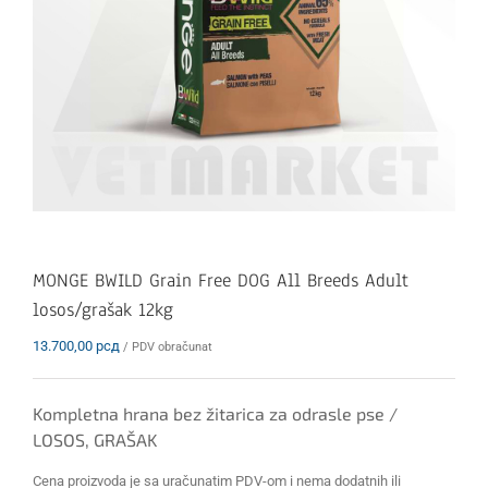
MONGE BWILD Grain Free DOG All Breeds Adult
losos/grašak 12kg
13.700,00
рсд
/ PDV obračunat
Kompletna hrana bez žitarica za odrasle pse /
LOSOS, GRAŠAK
Cena proizvoda je sa uračunatim PDV-om i nema dodatnih ili