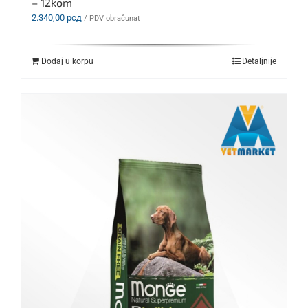
– 12kom
2.340,00
рсд
/ PDV obračunat
Dodaj u korpu
Detaljnije