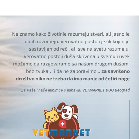
Ne znamo kako životinje razumeju stvari, ali jasno je
da ih razumeju. Verovatno postoji jezik koji nije
sastavljen od reči, ali sve na svetu razumeju.
Verovatno postoji duša skrivena u svemu i uvek
možemo da razgovaramo sa našom drugom dušom,
bez zvuka… i da ne zaboravimo,..
za savršeno
društvo niko ne treba da ima manje od četiri noge
Za Vaše i naše ljubimce s ljubavlju
VETMARKET DOO Beograd