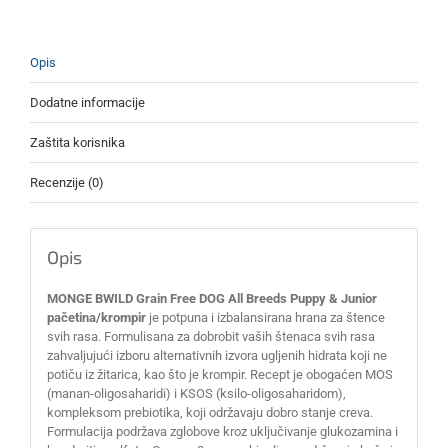
pačetina/krompir
12kg
količina
Opis
Dodatne informacije
Zaštita korisnika
Recenzije (0)
Opis
MONGE BWILD Grain Free DOG All Breeds Puppy & Junior
pačetina/krompir
je potpuna i izbalansirana hrana za štence
svih rasa. Formulisana za dobrobit vaših štenaca svih rasa
zahvaljujući izboru alternativnih izvora ugljenih hidrata koji ne
potiču iz žitarica, kao što je krompir. Recept je obogaćen MOS
(manan-oligosaharidi) i KSOS (ksilo-oligosaharidom),
kompleksom prebiotika, koji održavaju dobro stanje creva.
Formulacija podržava zglobove kroz uključivanje glukozamina i