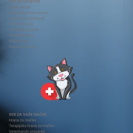
SVE ZA VAŠE PSE
Hrana za pse
Terapijska hrana za pse
Veterinarski preparati
Dodaci ishrani
Kozmetika za pse
Oprema za pse
Bolesti pasa
Saveti veterinara
SVE ZA VAŠE MAČKE
Hrana za mačke
Terapijska hrana za mačke
Veterinarski preparati