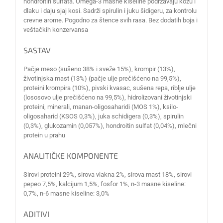
hondroitin sulfata. Omega-3 masne kiseline podržavaju kožu i
dlaku i daju sjaj kosi. Sadrži spirulin i juku šidigeru, za kontrolu
crevne arome. Pogodno za štence svih rasa. Bez dodatih boja i
veštačkih konzervansa
SASTAV
Pačje meso (sušeno 38% i sveže 15%), krompir (13%),
životinjska mast (13%) (pačje ulje prečišćeno na 99,5%),
proteini krompira (10%), pivski kvasac, sušena repa, riblje ulje
(lososovo ulje prečišćeno na 99,5%), hidrolizovani životinjski
proteini, minerali, manan-oligosaharidi (MOS 1%), ksilo-
oligosaharid (KSOS 0,3%), juka schidigera (0,3%), spirulin
(0,3%), glukozamin (0,057%), hondroitin sulfat (0,04%), mlečni
protein u prahu
ANALITIČKE KOMPONENTE
Sirovi proteini 29%, sirova vlakna 2%, sirova mast 18%, sirovi
pepeo 7,5%, kalcijum 1,5%, fosfor 1%, n-3 masne kiseline:
0,7%, n-6 masne kiseline: 3,0%
ADITIVI