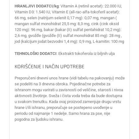
HRANLJIVI DODATCI/kg
: Vitamin A (retinil acetat): 22.000 IU,
Vitamin D3: 1.540 IU, Vitamin E (all-rac-alfa-tokoferil acetat):
66 mg, selen (natrijum selenit 0,17 mg): 0,07 mg, mangan (
mangan sulfat monohidrat 25,5 mg: 8,3 mg, cink (cink oksid
120 mg): 96 mg, bakar (bakar (II) sulfat pentahidrat 10,2 mg):
2,6 mg, gvožđe (gvožđe (II) sulfat monohidrat 85 mg): 28 mg ,
jod (kalcijum jodat bezvodni 1,4 mg): 0,9 mg, L-karnitin: 100 mg
TEHNOLOŠKI DODATCI
: Ekstrakti tokoferola iz biljnih ulja
KORIŠĆENJE I NAČIN UPOTREBE
Preporučeni dnevni unos hrane (vidi tabelu na pakovanju) može
se podeliti na 3 dnevna obroka. Pojedinačne potrebe za
ishranom mogu varirati u zavisnosti od veličine, starosti i nivoa
aktivnosti životinje. Sveža i čista voda treba da bude dostupna
u svakom trenutku. Kada ovaj proizvod zamenjuje drugu vrstu
hrane i/ili ishranu, preporučuje se postepeno uvođenje u
periodu od najmanje 1 nedelje. Samo hrana za pse, nije
pogodna za ljudsku ishranu.