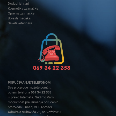
Dodaci ishrani
Kozmetika za mačke
Oprema za mačke
Bolesti mačaka
Saveti veterinara
PORUČIVANJE TELEFONOM
Sve proizvode možete poručiti
putem telefona
069 34 22 353
ili preko Interneta. Nudimo Vam
mogućnost preuzimanja poručenih
proizvoda u našoj VET Apoteci
Admirala Vukovića 75
, na Voždovcu.