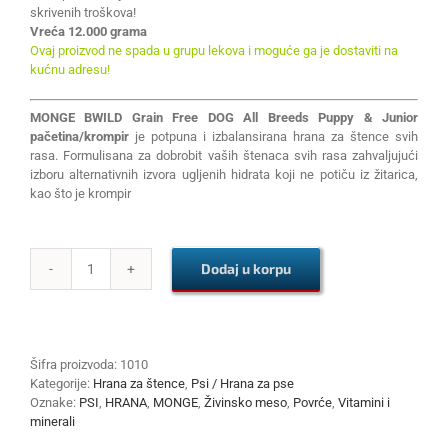
skrivenih troškova!
Vreća 12.000 grama
Ovaj proizvod ne spada u grupu lekova i moguće ga je dostaviti na
kućnu adresu!
MONGE BWILD Grain Free DOG All Breeds Puppy & Junior
pačetina/krompir
je potpuna i izbalansirana hrana za štence svih
rasa. Formulisana za dobrobit vaših štenaca svih rasa zahvaljujući
izboru alternativnih izvora ugljenih hidrata koji ne potiču iz žitarica,
kao što je krompir
Dodaj u korpu
MONGE
BWILD
Grain
Free
DOG
Šifra proizvoda:
1010
All
Kategorije:
Hrana za štence
,
Psi / Hrana za pse
Breeds
Oznake:
PSI
,
HRANA
,
MONGE
,
Živinsko meso
,
Povrće
,
Vitamini i
Puppy
minerali
&
Junior