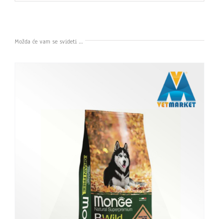
Možda će vam se svideti …