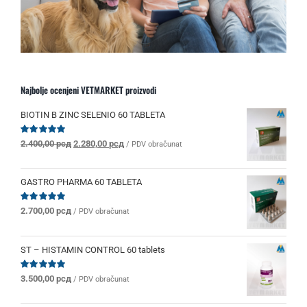
Najbolje ocenjeni VETMARKET proizvodi
BIOTIN B ZINC SELENIO 60 TABLETA
Originalna
Trenutna
Ocenjeno
2.400,00
рсд
2.280,00
рсд
/ PDV obračunat
sa
5.00
od 5
cena
cena
je
je:
bila:
2.280,00 рсд.
GASTRO PHARMA 60 TABLETA
2.400,00 рсд.
Ocenjeno
2.700,00
рсд
/ PDV obračunat
sa
5.00
od 5
ST – HISTAMIN CONTROL 60 tablets
Ocenjeno
3.500,00
рсд
/ PDV obračunat
sa
5.00
od 5