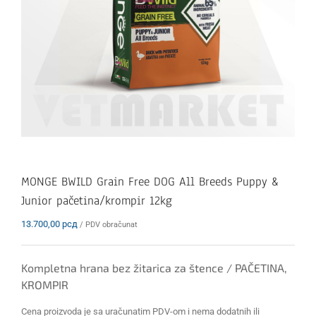
MONGE BWILD Grain Free DOG All Breeds Puppy &
Junior pačetina/krompir 12kg
13.700,00
рсд
/ PDV obračunat
Kompletna hrana bez žitarica za štence / PAČETINA,
KROMPIR
Cena proizvoda je sa uračunatim PDV-om i nema dodatnih ili