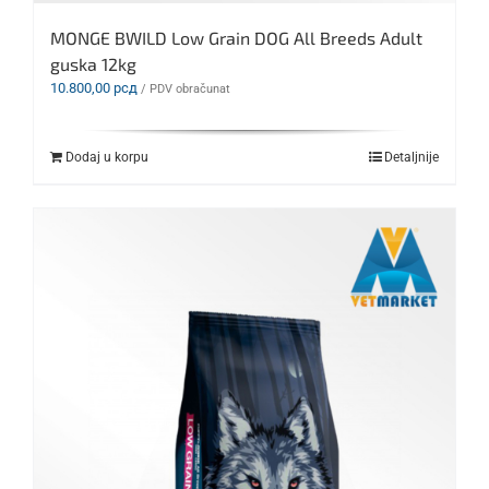
MONGE BWILD Low Grain DOG All Breeds Adult
guska 12kg
10.800,00
рсд
/ PDV obračunat
Dodaj u korpu
Detaljnije