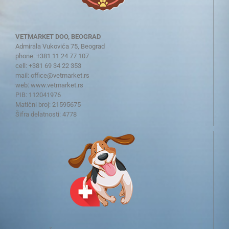
VETMARKET DOO, BEOGRAD
Admirala Vukovića 75, Beograd
phone: +381 11 24 77 107
cell: +381 69 34 22 353
mail:
office@vetmarket.rs
web:
www.vetmarket.rs
PIB: 112041976
Matični broj: 21595675
Šifra delatnosti: 4778