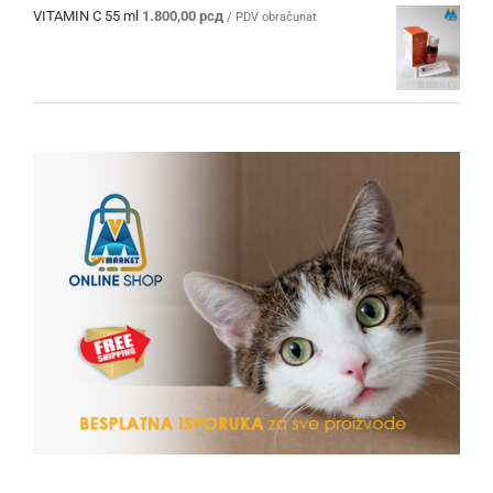
VITAMIN C 55 ml
1.800,00
рсд
/ PDV obračunat