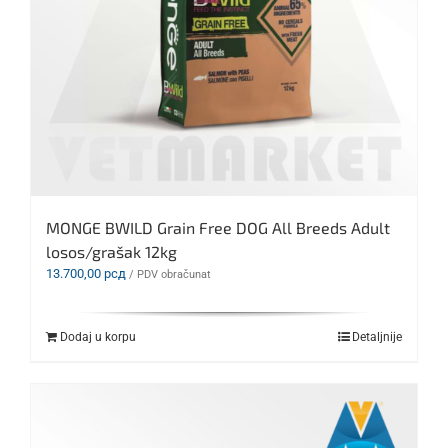
MONGE BWILD Grain Free DOG All Breeds Adult
losos/grašak 12kg
13.700,00
рсд
/ PDV obračunat
Dodaj u korpu
Detaljnije