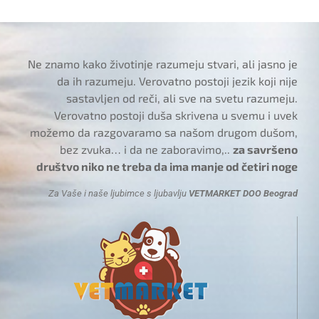
Ne znamo kako životinje razumeju stvari, ali jasno je
da ih razumeju. Verovatno postoji jezik koji nije
sastavljen od reči, ali sve na svetu razumeju.
Verovatno postoji duša skrivena u svemu i uvek
možemo da razgovaramo sa našom drugom dušom,
bez zvuka… i da ne zaboravimo,..
za savršeno
društvo niko ne treba da ima manje od četiri noge
Za Vaše i naše ljubimce s ljubavlju
VETMARKET DOO Beograd