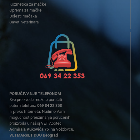
Kozmetika za mačke
Oprema za mačke
Bolesti mačaka
Saveti veterinara
PORUČIVANJE TELEFONOM
Sve proizvode možete poručiti
putem telefona
069 34 22 353
ili preko Interneta. Nudimo Vam
mogućnost preuzimanja poručenih
proizvoda u našoj VET Apoteci
Admirala Vukovića 75
, na Voždovcu.
VETMARKET DOO Beograd