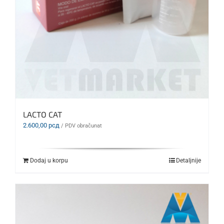
LACTO CAT
2.600,00
рсд
/ PDV obračunat
Dodaj u korpu
Detaljnije