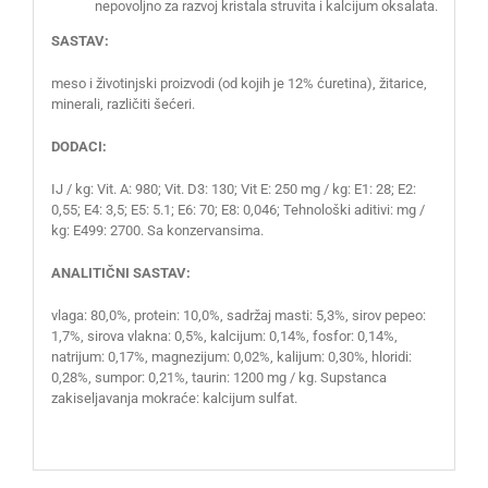
nepovoljno za razvoj kristala struvita i kalcijum oksalata.
SASTAV:
meso i životinjski proizvodi (od kojih je 12% ćuretina), žitarice,
minerali, različiti šećeri.
DODACI:
IJ / kg: Vit. A: 980; Vit. D3: 130; Vit E: 250 mg / kg: E1: 28; E2:
0,55; E4: 3,5; E5: 5.1; E6: 70; E8: 0,046; Tehnološki aditivi: mg /
kg: E499: 2700. Sa konzervansima.
ANALITIČNI SASTAV:
vlaga: 80,0%, protein: 10,0%, sadržaj masti: 5,3%, sirov pepeo:
1,7%, sirova vlakna: 0,5%, kalcijum: 0,14%, fosfor: 0,14%,
natrijum: 0,17%, magnezijum: 0,02%, kalijum: 0,30%, hloridi:
0,28%, sumpor: 0,21%, taurin: 1200 mg / kg. Supstanca
zakiseljavanja mokraće: kalcijum sulfat.