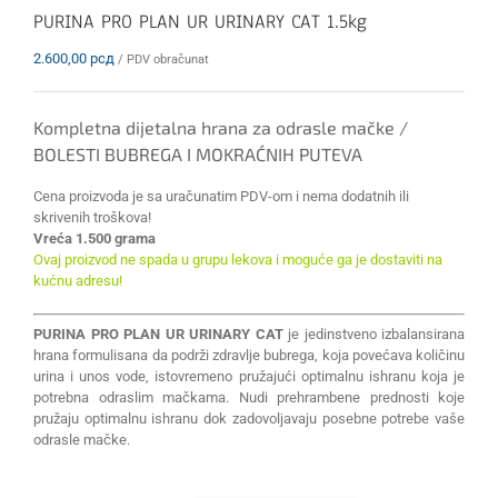
PURINA PRO PLAN UR URINARY CAT 1.5kg
2.600,00
рсд
/ PDV obračunat
Kompletna dijetalna hrana za odrasle mačke /
BOLESTI BUBREGA I MOKRAĆNIH PUTEVA
Cena proizvoda je sa uračunatim PDV-om i nema dodatnih ili
skrivenih troškova!
Vreća 1.500 grama
Ovaj proizvod ne spada u grupu lekova i moguće ga je dostaviti na
kućnu adresu!
PURINA PRO PLAN UR URINARY CAT
je jedinstveno izbalansirana
hrana formulisana da podrži zdravlje bubrega, koja povećava količinu
urina i unos vode, istovremeno pružajući optimalnu ishranu koja je
potrebna odraslim mačkama. Nudi prehrambene prednosti koje
pružaju optimalnu ishranu dok zadovoljavaju posebne potrebe vaše
odrasle mačke.