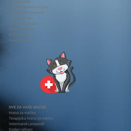
Hrana za pse
Terapijska hrana za pse
Veterinarski preparati
Dodaci ishrani
Kozmetika za pse
Oprema za pse
Bolesti pasa
Saveti veterinara
SVE ZA VAŠE MAČKE
Hrana za mačke
Terapijska hrana za mačke
Veterinarski preparati
Dodaci ishrani