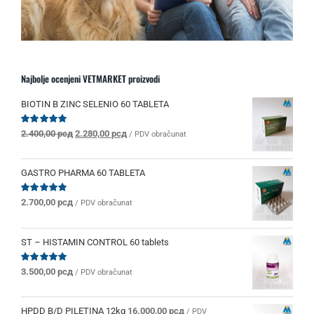
Najbolje ocenjeni VETMARKET proizvodi
BIOTIN B ZINC SELENIO 60 TABLETA
Originalna
Trenutna
Ocenjeno
2.400,00
рсд
2.280,00
рсд
/ PDV obračunat
sa
5.00
od 5
cena
cena
je
je:
bila:
2.280,00 рсд.
GASTRO PHARMA 60 TABLETA
2.400,00 рсд.
Ocenjeno
2.700,00
рсд
/ PDV obračunat
sa
5.00
od 5
ST – HISTAMIN CONTROL 60 tablets
Ocenjeno
3.500,00
рсд
/ PDV obračunat
sa
5.00
od 5
HPDD B/D PILETINA 12kg
16.000,00
рсд
/ PDV