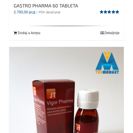
GASTRO PHARMA 60 TABLETA
2.700,00
рсд
/ PDV obračunat
Ocenjeno
sa
5.00
od 5
Dodaj u korpu
Detaljnije