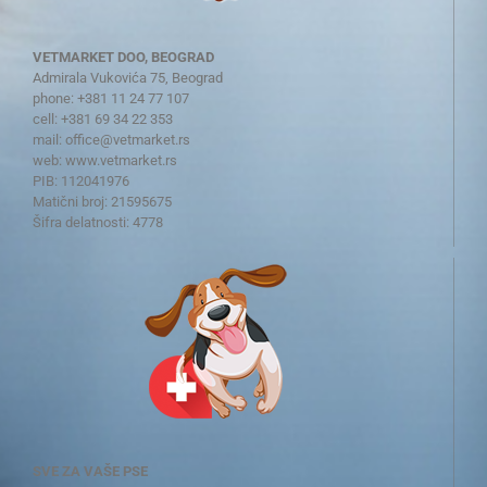
VETMARKET DOO, BEOGRAD
Admirala Vukovića 75, Beograd
phone: +381 11 24 77 107
cell: +381 69 34 22 353
mail:
office@vetmarket.rs
web:
www.vetmarket.rs
PIB: 112041976
Matični broj: 21595675
Šifra delatnosti: 4778
SVE ZA VAŠE PSE