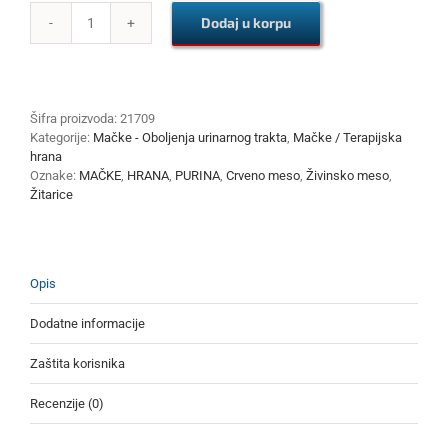
Dodaj u korpu
PURINA
PRO
PLAN
UR
URINARY
Šifra proizvoda:
21709
CAT
Kategorije:
Mačke - Oboljenja urinarnog trakta
,
Mačke / Terapijska
1.5kg
hrana
količina
Oznake:
MAČKE
,
HRANA
,
PURINA
,
Crveno meso
,
Živinsko meso
,
Žitarice
Opis
Dodatne informacije
Zaštita korisnika
Recenzije (0)