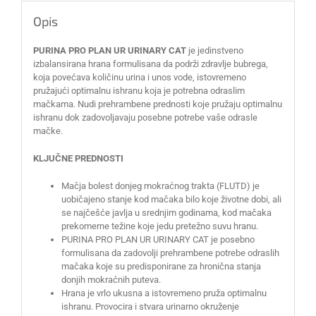
Opis
PURINA PRO PLAN UR URINARY CAT
je jedinstveno
izbalansirana hrana formulisana da podrži zdravlje bubrega,
koja povećava količinu urina i unos vode, istovremeno
pružajući optimalnu ishranu koja je potrebna odraslim
mačkama. Nudi prehrambene prednosti koje pružaju optimalnu
ishranu dok zadovoljavaju posebne potrebe vaše odrasle
mačke.
KLJUČNE PREDNOSTI
Mačja bolest donjeg mokraćnog trakta (FLUTD) je
uobičajeno stanje kod mačaka bilo koje životne dobi, ali
se najčešće javlja u srednjim godinama, kod mačaka
prekomerne težine koje jedu pretežno suvu hranu.
PURINA PRO PLAN UR URINARY CAT je posebno
formulisana da zadovolji prehrambene potrebe odraslih
mačaka koje su predisponirane za hronična stanja
donjih mokraćnih puteva.
Hrana je vrlo ukusna a istovremeno pruža optimalnu
ishranu. Provocira i stvara urinarno okruženje