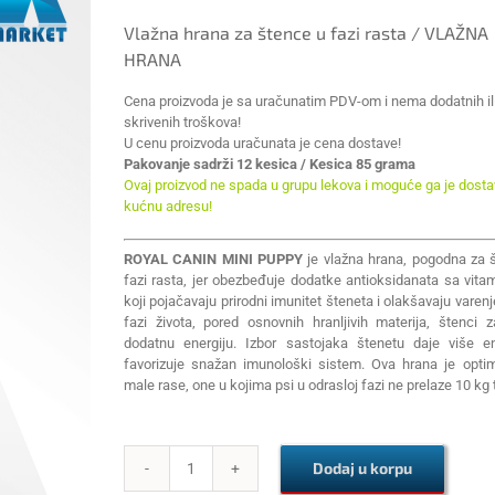
Vlažna hrana za štence u fazi rasta / VLAŽNA
HRANA
Cena proizvoda je sa uračunatim PDV-om i nema dodatnih il
skrivenih troškova!
U cenu proizvoda uračunata je cena dostave!
Pakovanje sadrži 12 kesica / Kesica 85 grama
Ovaj proizvod ne spada u grupu lekova i moguće ga je dostav
kućnu adresu!
ROYAL CANIN MINI PUPPY
je vlažna hrana, pogodna za 
fazi rasta, jer obezbeđuje dodatke antioksidanata sa vita
koji pojačavaju prirodni imunitet šteneta i olakšavaju varenj
fazi života, pored osnovnih hranljivih materija, štenci z
dodatnu energiju. Izbor sastojaka štenetu daje više en
favorizuje snažan imunološki sistem. Ova hrana je opti
male rase, one u kojima psi u odrasloj fazi ne prelaze 10 kg 
Dodaj u korpu
ROYAL