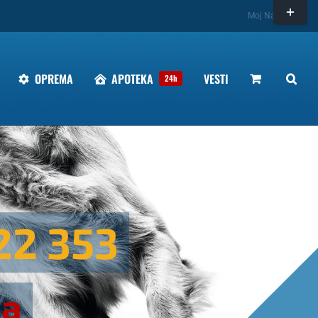
Toggle
Moj Nalog
Sliding
Bar
Area
OPREMA
APOTEKA
VESTI
24h
22 353
ka