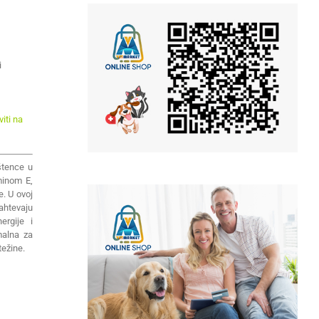
i
iti na
štence u
minom E,
e. U ovoj
ahtevaju
ergije i
malna za
težine.