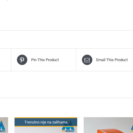
.
Pin This Product
Email This Product
Trenutno nije na zalihama