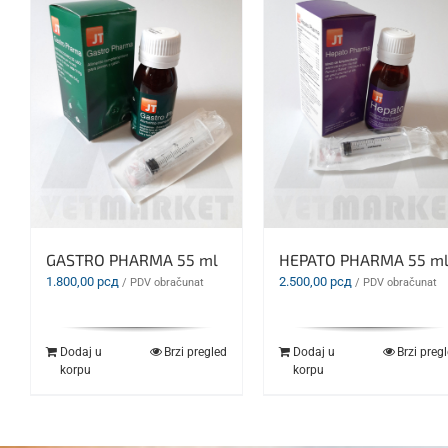
GASTRO PHARMA 55 ml
HEPATO PHARMA 55 m
1.800,00
рсд
2.500,00
рсд
/ PDV obračunat
/ PDV obračunat
Dodaj u
Brzi pregled
Dodaj u
Brzi preg
korpu
korpu