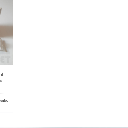
ml
at
regled