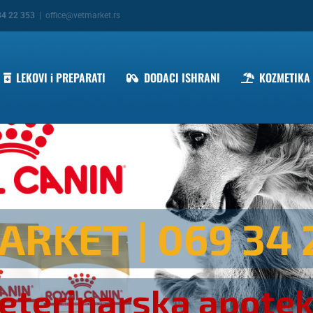
34 22 353
|
office@vetmarket.rs
LEKOVI i PREPARATI
DODACI ISHRANI
KOZMETIKA
ARKET
| 069 34 
eterinarska apote