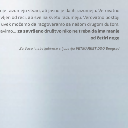
je razumeju stvari, ali jasno je da ih razumeju. Verovatno
tavljen od reči, ali sve na svetu razumeju. Verovatno postoji
 i uvek možemo da razgovaramo sa našom drugom dušom,
ravimo,..
za savršeno društvo niko ne treba da ima manje
od četiri noge
Za Vaše i naše ljubimce s ljubavlju
VETMARKET DOO Beograd