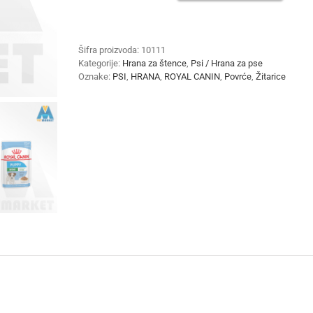
CANIN
MINI
PUPPY
12×85g
Šifra proizvoda:
10111
količina
Kategorije:
Hrana za štence
,
Psi / Hrana za pse
Oznake:
PSI
,
HRANA
,
ROYAL CANIN
,
Povrće
,
Žitarice