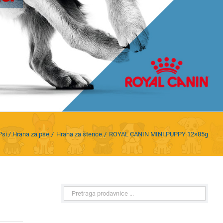
Psi / Hrana za pse
Hrana za štence
ROYAL CANIN MINI PUPPY 12×85g