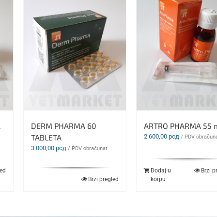
l
DERM PHARMA 60
ARTRO PHARMA 55 
TABLETA
2.600,00
рсд
/ PDV obračun
3.000,00
рсд
/ PDV obračunat
led
Dodaj u
Brzi p
Brzi pregled
korpu