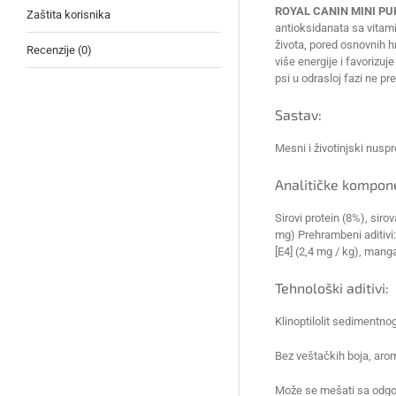
ROYAL CANIN MINI PU
Zaštita korisnika
antioksidanata sa vitami
života, pored osnovnih h
Recenzije (0)
više energije i favorizu
psi u odrasloj fazi ne pr
Sastav:
Mesni i životinjski nuspro
Analitičke kompon
Sirovi protein (8%), siro
mg) Prehrambeni aditivi: 
[E4] (2,4 mg / kg), manga
Tehnološki aditivi:
Klinoptilolit sedimentno
Bez veštačkih boja, aro
Može se mešati sa odgov