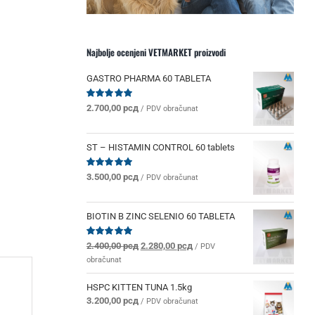
Najbolje ocenjeni VETMARKET proizvodi
GASTRO PHARMA 60 TABLETA
Ocenjeno
2.700,00
рсд
/ PDV obračunat
sa
5.00
od 5
ST – HISTAMIN CONTROL 60 tablets
Ocenjeno
3.500,00
рсд
/ PDV obračunat
sa
5.00
od 5
BIOTIN B ZINC SELENIO 60 TABLETA
Originalna
Trenutna
Ocenjeno
2.400,00
рсд
2.280,00
рсд
/ PDV
sa
5.00
od 5
cena
cena
obračunat
je
je:
bila:
2.280,00 рсд.
HSPC KITTEN TUNA 1.5kg
2.400,00 рсд.
3.200,00
рсд
/ PDV obračunat