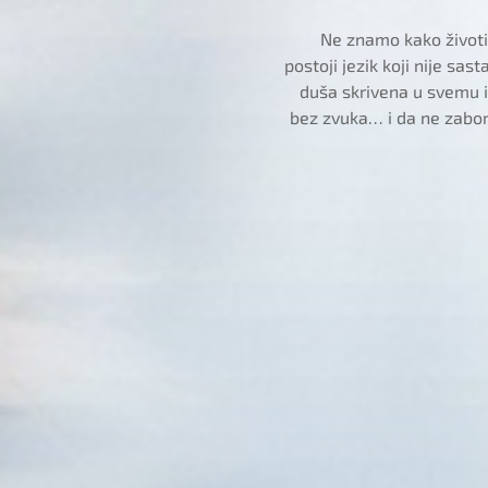
Ne znamo kako životin
postoji jezik koji nije sas
duša skrivena u svemu
bez zvuka… i da ne zabo