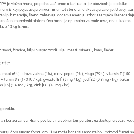
PPY
je vlažna hrana, pogodna za štence u fazi rasta, jer obezbeđuje dodatke
nom E, koji pojačavaju prirodni imunitet šteneta i olakšavaju varenje. U ovoj fazi
ranljivih materija, štenci zahtevaju dodatnu energiju. Izbor sastojaka štenetu daj
je snažan imunološki sistem. Ova hrana je optimalna za male rase, one u kojima
elaze 10 kg težine.
izvodi, žitarice, biljni nusproizvodi, ulja i masti, minerali, kvas, šećer.
ente:
va mast (6%), sirova vlakna (1%), sirovi pepeo (2%), vlaga (79%), vitamin E (150
Vitamin D3 (140 IU / kg), gvožđe [E1] (5 mg / kg), jod [E2] (0,3 mg / kg), bakar
n [E5] (1.6 mg / kg), cink [E6] (16 mg / kg).
g porekla.
ma i konzervansa. Hranu poslužiti na sobnoj temperaturi, uz dostupnu svežu vodu
arajućom suvom formulom, ili se može koristiti samostalno. Proizvod čuvati na