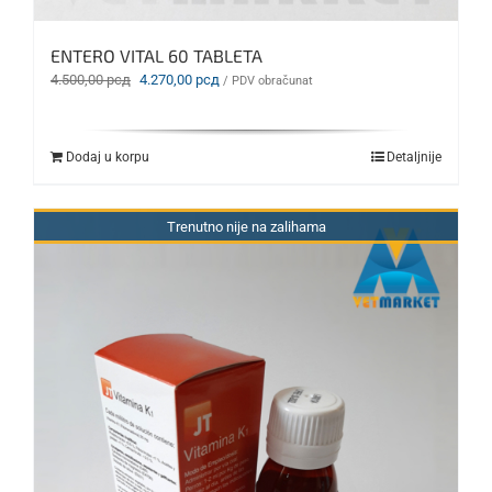
ENTERO VITAL 60 TABLETA
Originalna
Trenutna
4.500,00
рсд
4.270,00
рсд
/ PDV obračunat
cena
cena
je
je:
bila:
4.270,00 рсд.
Dodaj u korpu
Detaljnije
4.500,00 рсд.
Trenutno nije na zalihama