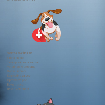
SVE ZA VAŠE PSE
Hrana za pse
Terapijska hrana za pse
Veterinarski preparati
Dodaci ishrani
Kozmetika za pse
Oprema za pse
Bolesti pasa
Saveti veterinara