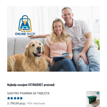
Najbolje ocenjeni VETMARKET proizvodi
GASTRO PHARMA 60 TABLETA
Ocenjeno
2.700,00
рсд
/ PDV obračunat
sa
5.00
od 5