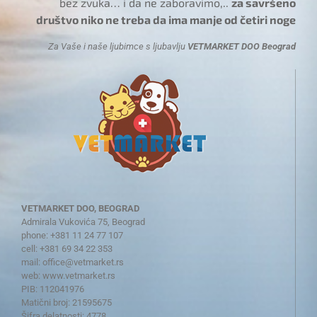
bez zvuka… i da ne zaboravimo,..
za savršeno
društvo niko ne treba da ima manje od četiri noge
Za Vaše i naše ljubimce s ljubavlju
VETMARKET DOO Beograd
VETMARKET DOO, BEOGRAD
Admirala Vukovića 75, Beograd
phone: +381 11 24 77 107
cell: +381 69 34 22 353
mail:
office@vetmarket.rs
web:
www.vetmarket.rs
PIB: 112041976
Matični broj: 21595675
Šifra delatnosti: 4778