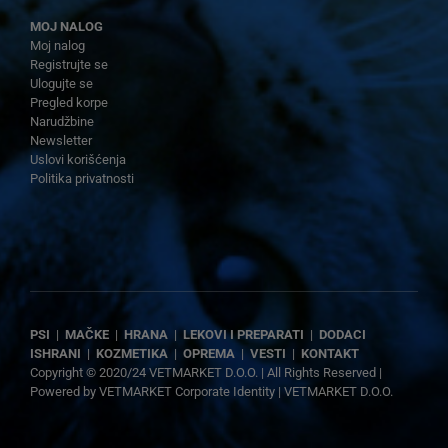
MOJ NALOG
Moj nalog
Registrujte se
Ulogujte se
Pregled korpe
Narudžbine
Newsletter
Uslovi korišćenja
Politika privatnosti
PSI
|
MAČKE
|
HRANA
|
LEKOVI I PREPARATI
|
DODACI
ISHRANI
|
KOZMETIKA
|
OPREMA
|
VESTI
|
KONTAKT
Copyright © 2020/24 VETMARKET D.O.O. | All Rights Reserved |
Powered by
VETMARKET Corporate Identity
|
VETMARKET D.O.O.