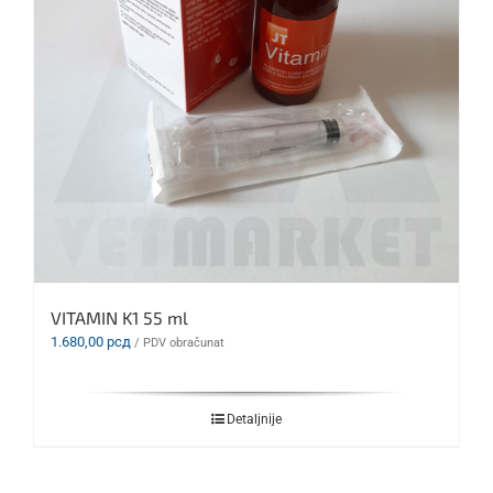
VITAMIN K1 55 ml
1.680,00
рсд
/ PDV obračunat
Detaljnije