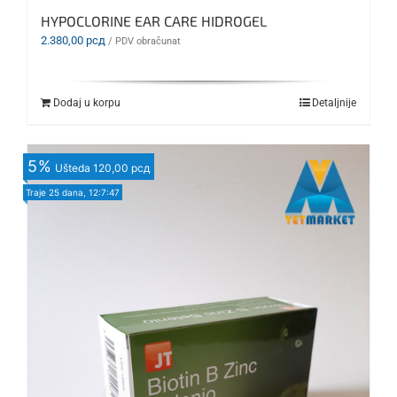
HYPOCLORINE EAR CARE HIDROGEL
2.380,00
рсд
/ PDV obračunat
Dodaj u korpu
Detaljnije
5
%
Ušteda
120,00 рсд
Traje
25 dana, 12:7:46