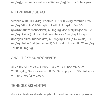
mg/kg), mananoligosaharidi (260 mg/kg), Yucca Schidigera.
NUTRITIVNI DODACI
Vitamin A 18.000 IJ/kg. Vitamin D3 1800 IJ/kg. Vitamin E 250
mg/kg. Vitamin C 100 mg/kg. Biotin 3,4 mg/kg. Gvožđe
(gvožđe sulfat monohidrat) 68 mg/kg. Jod (kalijum jodid) 3,2
mg/kg. Bakar (bakar sulfat pentahidrat) 9 mg/kg. Mangan
(mangan sulfat monohidrat) 6,8 mg/kg. Cink (cink oksid) 135
mg/kg. Selen (natrijum selenit) 0,1 mg/kg. L-karnitin 70 mg/kg.
Taurin 30 mg/kg.
ANALITIČKE KOMPONENTE
Sirovi proteini – 26%, Sirove masti – 16%, EPA + DHA –
2550mg/kg, Sirova vlakna – 3,5%, Sirovi pepeo – 8%, Kalcijum
– 1,35%, Fosfor – 0,95%
TEHNOLOŠKI ADITIVI
Antioksidanti: ekstrakti bogati tokoferolom prirodnog porekla.