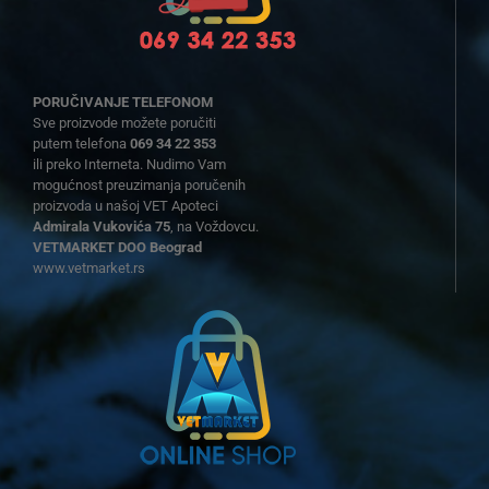
PORUČIVANJE TELEFONOM
Sve proizvode možete poručiti
putem telefona
069 34 22 353
ili preko Interneta. Nudimo Vam
mogućnost preuzimanja poručenih
proizvoda u našoj VET Apoteci
Admirala Vukovića 75
, na Voždovcu.
VETMARKET DOO Beograd
www.vetmarket.rs