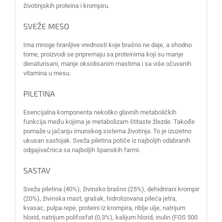
životinjskih proteina i krompiru.
SVEŽE MESO
Ima mnoge hranljive vrednosti koje brašno ne daje, a shodno
tome, proizvodi se pripremaju sa proteinima koji su manje
denaturisani, manje oksidisanim mastima i sa više očuvanih
vitamina u mesu.
PILETINA
Esencijalna komponenta nekoliko glavnih metaboličkih
funkcija među kojima je metabolizam štitaste žlezde. Takođe
pomaže u jačanju imunskog sistema životinja. To je izuzetno
ukusan sastojak. Sveža piletina potiče iz najboljih odabranih
odgajivačnica sa najboljih španskih farmi.
SASTAV
Sveža piletina (40%), živinsko brašno (25%), dehidrirani krompir
(20%), živinska mast, grašak, hidrolizovana pileća jetra,
kvasac, pulpa repe, proteini iz krompira, riblje ulje, natrijum
hlorid, natrijum polifosfat (0,3%), kalijum hlorid, inulin (FOS 500