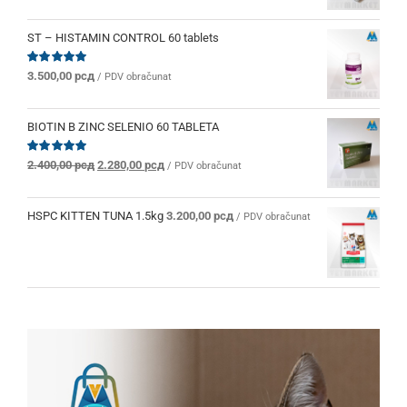
ST – HISTAMIN CONTROL 60 tablets
Ocenjeno
3.500,00
рсд
/ PDV obračunat
sa
5.00
od 5
BIOTIN B ZINC SELENIO 60 TABLETA
Originalna
Trenutna
Ocenjeno
2.400,00
рсд
2.280,00
рсд
/ PDV obračunat
sa
5.00
od 5
cena
cena
je
je:
bila:
2.280,00 рсд.
HSPC KITTEN TUNA 1.5kg
3.200,00
рсд
/ PDV obračunat
2.400,00 рсд.