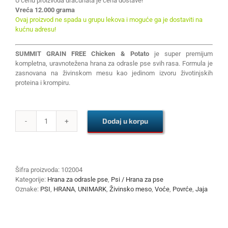
U cenu proizvoda uračunata je cena dostave!
Vreća 12.000 grama
Ovaj proizvod ne spada u grupu lekova i moguće ga je dostaviti na
kućnu adresu!
SUMMIT GRAIN FREE Chicken & Potato
je super premijum
kompletna, uravnotežena hrana za odrasle pse svih rasa. Formula je
zasnovana na živinskom mesu kao jedinom izvoru životinjskih
proteina i krompiru.
Dodaj u korpu
SUMMIT
GRAIN
FREE
Chicken
&
Šifra proizvoda:
102004
Potato
Kategorije:
Hrana za odrasle pse
,
Psi / Hrana za pse
12kg
Oznake:
PSI
,
HRANA
,
UNIMARK
,
Živinsko meso
,
Voće
,
Povrće
,
Jaja
količina