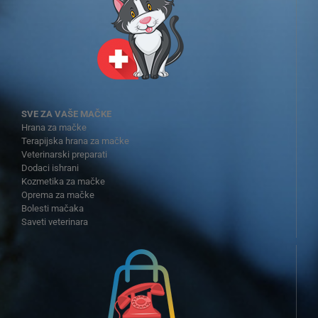
SVE ZA VAŠE MAČKE
Hrana za mačke
Terapijska hrana za mačke
Veterinarski preparati
Dodaci ishrani
Kozmetika za mačke
Oprema za mačke
Bolesti mačaka
Saveti veterinara