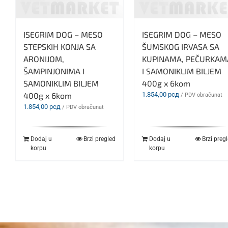
ISEGRIM DOG – MESO
ISEGRIM DOG – MESO
STEPSKIH KONJA SA
ŠUMSKOG IRVASA SA
ARONIJOM,
KUPINAMA, PEČURKAM
ŠAMPINJONIMA I
I SAMONIKLIM BILJEM
SAMONIKLIM BILJEM
400g x 6kom
400g x 6kom
1.854,00
рсд
/ PDV obračunat
1.854,00
рсд
/ PDV obračunat
Dodaj u
Brzi pregled
Dodaj u
Brzi preg
korpu
korpu