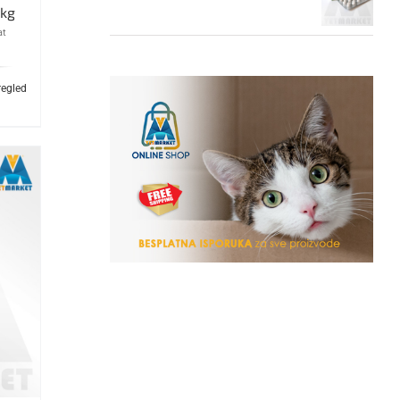
kg
at
regled