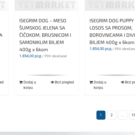
ISEGRIM DOG – MESO
ISEGRIM DOG PUPPY
ŠUMSKOG JELENA SA
LOSOS SA PROSOM,
A
ČIČOKOM, BRUSNICOM I
BOROVNICAMA I DIV
SAMONIKLIM BILJEM
BILJEM 400g x 6kom
400g x 6kom
1.854,00
рсд
/ PDV obračun
1.854,00
рсд
/ PDV obračunat
led
Dodaj u
Brzi pregled
Dodaj u
Brzi p
korpu
korpu
1
2
…
1