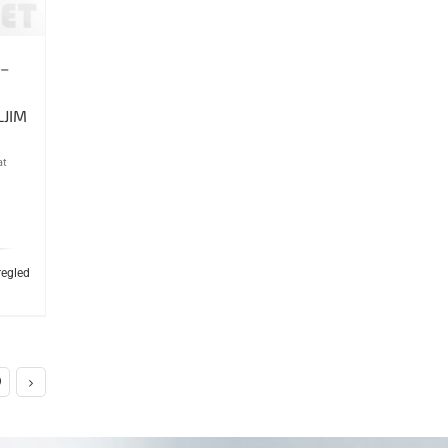
 –
LJIM
at
regled
9