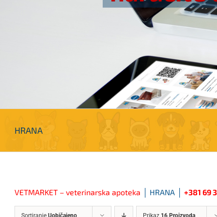
HRANA
VETMARKET – veterinarska apoteka
│ HRANA
│
+381 69 
Sortiranje
Uobičajeno
Prikaz
16 Proizvoda