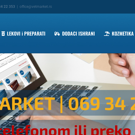
34 22 353
|
office@vetmarket.rs
LEKOVI i PREPARATI
DODACI ISHRANI
KOZMETIKA
ARKET
| 069 34 
telefonom ili preko