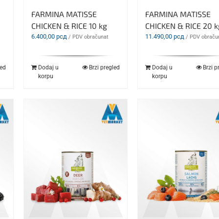
FARMINA MATISSE
FARMINA MATISSE
CHICKEN & RICE 10 kg
CHICKEN & RICE 20 k
6.400,00
рсд
11.490,00
рсд
/ PDV obračunat
/ PDV obraču
led
Dodaj u
Brzi pregled
Dodaj u
Brzi p
korpu
korpu