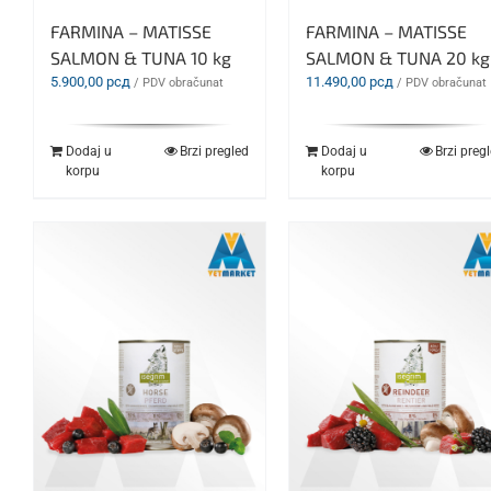
FARMINA – MATISSE
FARMINA – MATISSE
SALMON & TUNA 10 kg
SALMON & TUNA 20 kg
5.900,00
рсд
11.490,00
рсд
/ PDV obračunat
/ PDV obračunat
Dodaj u
Brzi pregled
Dodaj u
Brzi preg
korpu
korpu