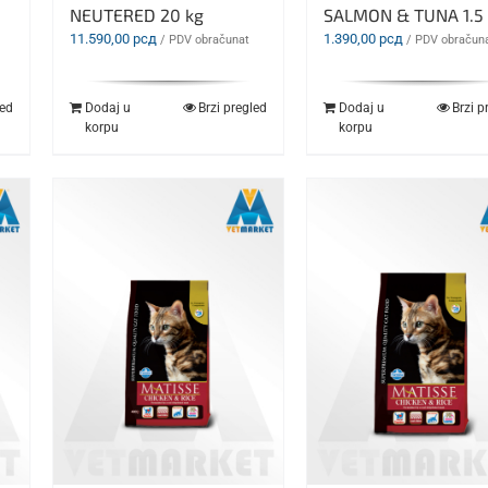
NEUTERED 20 kg
SALMON & TUNA 1.5 
11.590,00
рсд
1.390,00
рсд
/ PDV obračunat
/ PDV obračun
led
Dodaj u
Brzi pregled
Dodaj u
Brzi p
korpu
korpu