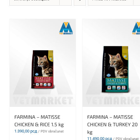
FARMINA – MATISSE
FARMINA – MATISSE
CHICKEN & RICE 1.5 kg
CHICKEN & TURKEY 20
1.390,00
рсд
kg
/ PDV obračunat
11.490,00
рсд
/ PDV obračunat