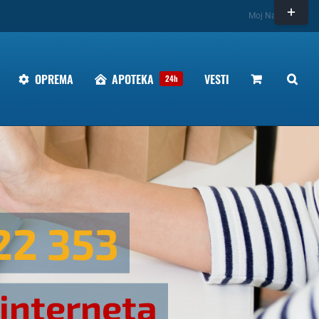
Toggle
Moj Nalog
Sliding
Bar
Area
OPREMA
APOTEKA
VESTI
24h
22 353
 interneta