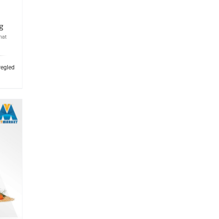
g
nat
regled