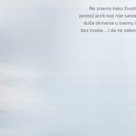
Ne znamo kako životin
postoji jezik koji nije sas
duša skrivena u svemu
bez zvuka… i da ne zabo