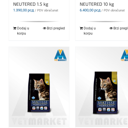
NEUTERED 1.5 kg
NEUTERED 10 kg
1.390,00
рсд
6.400,00
рсд
/ PDV obračunat
/ PDV obračunat
Dodaj u
Brzi pregled
Dodaj u
Brzi preg
korpu
korpu