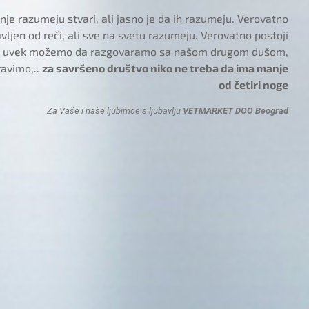
je razumeju stvari, ali jasno je da ih razumeju. Verovatno
tavljen od reči, ali sve na svetu razumeju. Verovatno postoji
 i uvek možemo da razgovaramo sa našom drugom dušom,
ravimo,..
za savršeno društvo niko ne treba da ima manje
od četiri noge
Za Vaše i naše ljubimce s ljubavlju
VETMARKET DOO Beograd